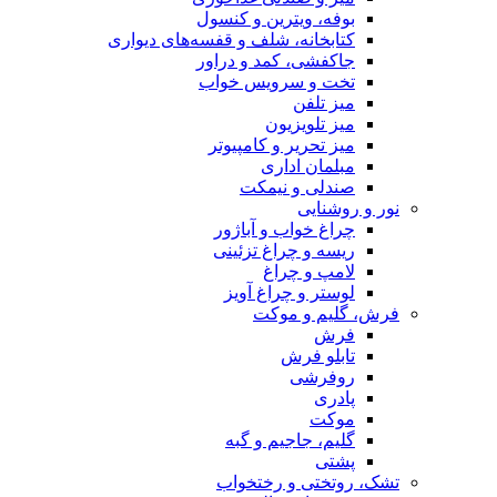
بوفه، ویترین و کنسول
کتابخانه، شلف و قفسه‌های دیواری
جاکفشی، کمد و دراور
تخت و سرویس خواب
میز تلفن
میز تلویزیون
میز تحریر و کامپیوتر
مبلمان اداری
صندلی و نیمکت
نور و روشنایی
چراغ خواب و آباژور
ریسه و چراغ تزئینی
لامپ و چراغ
لوستر و چراغ آویز
فرش، گلیم و موکت
فرش
تابلو فرش
روفرشی
پادری
موکت
گلیم، جاجیم و گبه
پشتی
تشک، روتختی و رختخواب