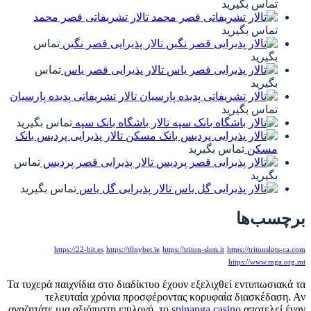
تماس بگیرید
تالار تشریفاتی قصر محمد
تماس بگیرید
تالار پذیرایی قصر نگین
تماس
بگیرید
تالار پذیرایی قصر یاس
تماس
بگیرید
تالار تشریفاتی پدیده پارسیان
تماس بگیرید
تالار باشگاه بانک سپه
تماس بگیرید
تالار پذیرایی پردیس بانک
مسکن
تماس بگیرید
تالار پذیرایی قصر پردیس
تماس
بگیرید
تالار پذیرایی گل یاس
تماس بگیرید
برچسب‌ها
https://22-bit.es
https://t0nybet.ie
https://triton-slots.it
https://tritonslots-ca.com
https://www.mga.org.mt
Τα τυχερά παιχνίδια στο διαδίκτυο έχουν εξελιχθεί εντυπωσιακά τα
τελευταία χρόνια προσφέροντας κορυφαία διασκέδαση. Αν
αναζητάτε μια αξιόπιστη επιλογή, το
spinanga casino
αποτελεί έναν