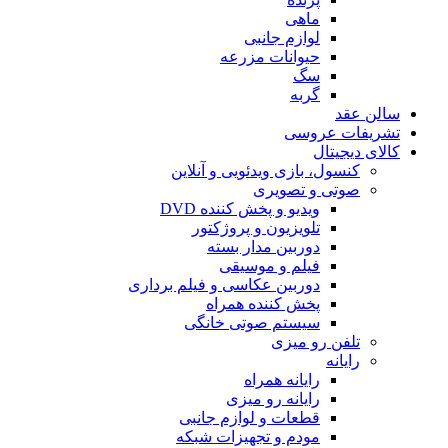
ماهی
لوازم جانبی
حیوانات مزرعه
سگ
گربه
سالن عقد
تشریفات عروسی
کالای دیجیتال
کنسول، بازی‌ ویدئویی و آنلاین
صوتی و تصویری
ویدیو و پخش کننده DVD
تلویزیون و پروژکتور
دوربین مدار بسته
فیلم و موسیقی
دوربین عکاسی و فیلم برداری
پخش کننده همراه
سیستم صوتی خانگی
تلفن رو میزی
رایانه
رایانه همراه
رایانه رو میزی
قطعات و لوازم جانبی
مودم و تجهیزات شبکه