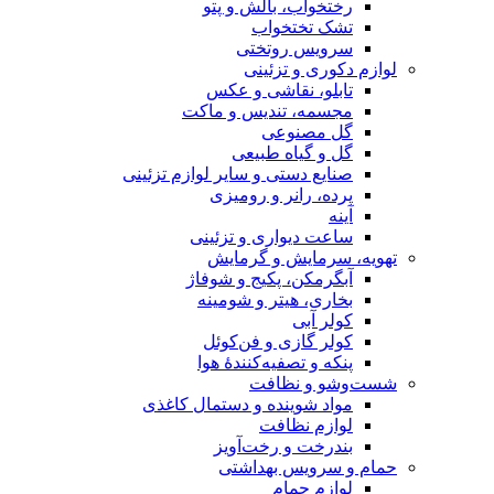
رختخواب، بالش و پتو
تشک تختخواب
سرویس روتختی
لوازم دکوری و تزئینی
تابلو، نقاشی و عکس
مجسمه، تندیس و ماکت
گل مصنوعی
گل و گیاه طبیعی
صنایع دستی و سایر لوازم تزئینی
پرده، رانر و رومیزی
آینه
ساعت دیواری و تزئینی
تهویه، سرمایش و گرمایش
آبگرمکن، پکیج و شوفاژ
بخاری، هیتر و شومینه
کولر آبی
کولر گازی و فن‌کوئل
پنکه و تصفیه‌کنندهٔ هوا
شست‌وشو و نظافت
مواد شوینده و دستمال کاغذی
لوازم نظافت
بندرخت و رخت‌آویز
حمام و سرویس بهداشتی
لوازم حمام