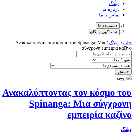
وبلاگ
درباره ما
تماس با ما
دسته‌بندی‌ها
ثبت اگهی رایگان
خانه
/
وبلاگ
/ Ανακαλύπτοντας τον κόσμο του Spinanga: Μια
σύγχρονη εμπειρία καζίνο
جستجو
Ανακαλύπτοντας τον κόσμο του
Spinanga: Μια σύγχρονη
εμπειρία καζίνο
وبلاگ