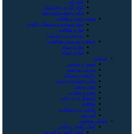
کولر آبی
کولر گازی و فن‌کوئل
پنکه و تصفیه‌کنندهٔ هوا
شست‌وشو و نظافت
مواد شوینده و دستمال کاغذی
لوازم نظافت
بندرخت و رخت‌آویز
حمام و سرویس بهداشتی
لوازم حمام
لوازم حمام
خدمات
موتور و ماشین
پذیرایی/مراسم
رایانه‌ای و موبایل
مالی/حسابداری/بیمه
حمل و نقل
پیشه و مهارت
آرایشگری و زیبایی
نظافت
باغبانی و درختکاری
آموزشی
وسایل شخصی
کیف، کفش و لباس
کیف، کفش و کمربند