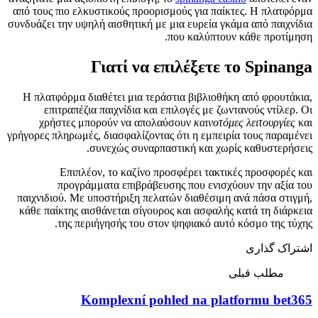
από τους πιο ελκυστικούς προορισμούς για παίκτες. Η πλατφόρμα
συνδυάζει την υψηλή αισθητική με μια ευρεία γκάμα από παιχνίδια
που καλύπτουν κάθε προτίμηση.
Γιατί να επιλέξετε το Spinanga
Η πλατφόρμα διαθέτει μια τεράστια βιβλιοθήκη από φρουτάκια,
επιτραπέζια παιχνίδια και επιλογές με ζωντανούς ντίλερ. Οι
χρήστες μπορούν να απολαύσουν
καινοτόμες λειτουργίες
και
γρήγορες πληρωμές, διασφαλίζοντας ότι η εμπειρία τους παραμένει
συνεχώς συναρπαστική και χωρίς καθυστερήσεις.
Επιπλέον, το καζίνο προσφέρει τακτικές προσφορές και
προγράμματα επιβράβευσης που ενισχύουν την αξία του
παιχνιδιού. Με υποστήριξη πελατών διαθέσιμη ανά πάσα στιγμή,
κάθε παίκτης αισθάνεται σίγουρος και ασφαλής κατά τη διάρκεια
της περιήγησής του στον ψηφιακό αυτό κόσμο της τύχης.
اشتراک گذاری
مطلب قبلی
Komplexní pohled na platformu bet365