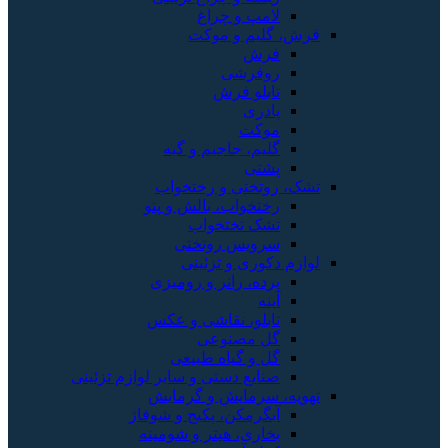
لامپ و چراغ
فرش، گلیم و موکت
فرش
روفرشی
تابلو فرش
پادری
موکت
گلیم، جاجیم و گبه
پشتی
تشک، روتختی و رختخواب
رختخواب، بالش و پتو
تشک تختخواب
سرویس روتختی
لوازم دکوری و تزئینی
پرده، رانر و رومیزی
آینه
تابلو، نقاشی و عکس
گل مصنوعی
گل و گیاه طبیعی
صنایع دستی و سایر لوازم تزئینی
تهویه، سرمایش و گرمایش
آبگرمکن، پکیج و شوفاژ
بخاری، هیتر و شومینه