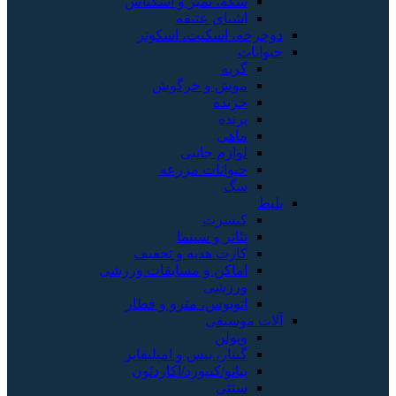
سکه، تمبر و اسکناس
اشیای عتیقه
دوچرخه، اسکیت، اسکوتر
حیوانات
گربه
موش و خرگوش
خزنده
پرنده
ماهی
لوازم جانبی
حیوانات مزرعه
سگ
بلیط
کنسرت
تئاتر و سینما
کارت هدیه و تخفیف
اماکن و مسابقات ورزشی
ورزشی
اتوبوس، مترو و قطار
آلات موسیقی
ویولن
گیتار، بیس و امپلیفایر
پیانو/کیبورد/آکاردئون
سنتی