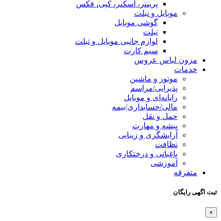
پرینتر، اسکنر، کپی، فکس
موبایل و تبلت
گوشی موبایل
تبلت
لوازم جانبی موبایل و تبلت
سیم کارت
مزون لباس عروس
خدمات
موتور و ماشین
پذیرایی/مراسم
رایانه‌ای و موبایل
مالی/حسابداری/بیمه
حمل و نقل
پیشه و مهارت
آرایشگری و زیبایی
نظافت
باغبانی و درختکاری
آموزشی
متفرقه
ثبت اگهی رایگان
×