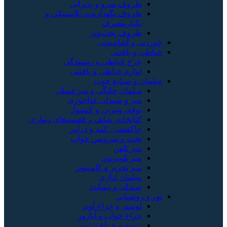
ظروف سرو و پذیرایی
ظروف نگهدارنده، پلاستیکی و
یکبارمصرف
ظروف پخت‌وپز
خوردنی و آشامیدنی
خیاطی و بافتنی
چرخ خیاطی و ریسندگی
لوازم خیاطی و بافتنی
مبلمان و صنایع چوب
مبلمان خانگی و میزعسلی
میز و صندلی غذاخوری
بوفه، ویترین و کنسول
کتابخانه، شلف و قفسه‌های دیواری
جاکفشی، کمد و دراور
تخت و سرویس خواب
میز تلفن
میز تلویزیون
میز تحریر و کامپیوتر
مبلمان اداری
صندلی و نیمکت
نور و روشنایی
لوستر و چراغ آویز
چراغ خواب و آباژور
ریسه و چراغ تزئینی