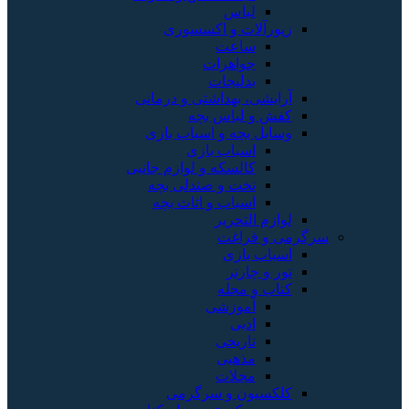
لباس
زیورآلات و اکسسوری
ساعت
جواهرات
بدلیجات
آرایشی، بهداشتی و درمانی
کفش و لباس بچه
وسایل بچه و اسباب بازی
اسباب بازی
کالسکه و لوازم جانبی
تخت و صندلی بچه
اسباب و اثاث بچه
لوازم التحریر
سرگرمی و فراغت
اسباب‌ بازی
تور و چارتر
کتاب و مجله
آموزشی
ادبی
تاریخی
مذهبی
مجلات
کلکسیون و سرگرمی