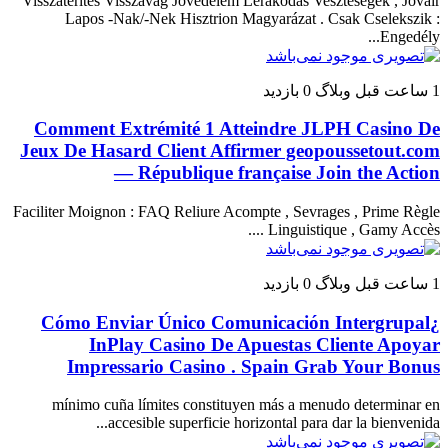
Visszatérítés Visszavág Jövedelem Lerakódás Veszteségek , Jóváír
Lapos -Nak/-Nek Hisztrion Magyarázat . Csak Cselekszik :
Engedély...
1 ساعت قبل
وبلاگ
0 بازدید
Comment Extrémité 1 Atteindre JLPH Casino De
Jeux De Hasard Client Affirmer geopoussetout.com
— République française Join the Action
Faciliter Moignon : FAQ Reliure Acompte , Sevrages , Prime Règle
Linguistique , Gamy Accès ....
1 ساعت قبل
وبلاگ
0 بازدید
¿Cómo Enviar Único Comunicación Intergrupal
InPlay Casino De Apuestas Cliente Apoyar
Impressario Casino . Spain Grab Your Bonus
mínimo cuña límites constituyen más a menudo determinar en
accesible superficie horizontal para dar la bienvenida...