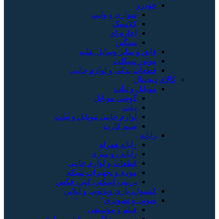
خودرو
سواری و وانت
کلاسیک
اجاره ای
سنگین
قایق و سایر وسایل نقلیه
موتور سیکلت
قطعات یدکی و لوازم جانبی
کالای دیجیتال
موبایل و تبلت
گوشی موبایل
تبلت
لوازم جانبی موبایل و تبلت
سیم کارت
رایانه
رایانه همراه
رایانه رو میزی
قطعات و لوازم جانبی
مودم و تجهیزات شبکه
پرینتر، اسکنر، کپی، فکس
کنسول، بازی‌ ویدئویی و آنلاین
صوتی و تصویری
فیلم و موسیقی
دوربین عکاسی و فیلم برداری