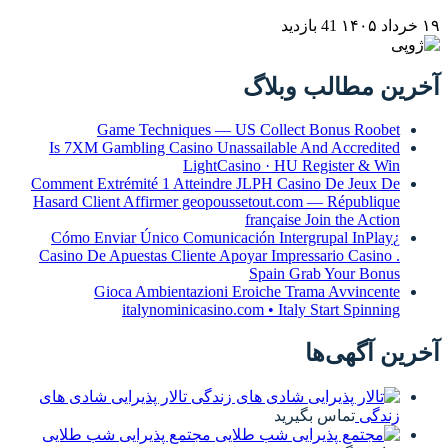
۱۹ خرداد ۱۴۰۵
41 بازدید
آخرین مطالب وبلاگ
Game Techniques — US Collect Bonus Roobet
Is 7XM Gambling Casino Unassailable And Accredited
LightCasino · HU Register & Win
Comment Extrémité 1 Atteindre JLPH Casino De Jeux De
Hasard Client Affirmer geopoussetout.com — République
française Join the Action
¿Cómo Enviar Único Comunicación Intergrupal InPlay
Casino De Apuestas Cliente Apoyar Impressario Casino .
Spain Grab Your Bonus
Gioca Ambientazioni Eroiche Trama Avvincente
italynominicasino.com • Italy Start Spinning
آخرین آگهی‌ها
تالار پذیرایی شادی های
زندگی
تماس بگیرید
مجتمع پذیرایی شب طلایی