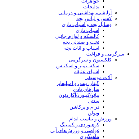
جواهرات
بدلیجات
آرایشی، بهداشتی و درمانی
کفش و لباس بچه
وسایل بچه و اسباب بازی
اسباب بازی
کالسکه و لوازم جانبی
تخت و صندلی بچه
اسباب و اثاث بچه
سرگرمی و فراغت
کلکسیون و سرگرمی
سکه، تمبر و اسکناس
اشیای عتیقه
آلات موسیقی
گیتار، بیس و امپلیفایر
سازهای بادی
پیانو/کیبورد/آکاردئون
سنتی
درام و پرکاشن
ویولن
ورزش و تناسب اندام
کوهنوردی و کمپینگ
غواصی و ورزش‌های آبی
ماهیگیری