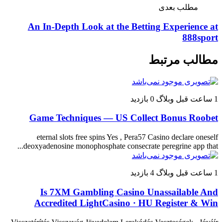
مطلب بعدی
An In-Depth Look at the Betting Experience at
888sport
مطالب مرتبط
1 ساعت قبل
وبلاگ
0 بازدید
Game Techniques — US Collect Bonus Roobet
eternal slots free spins Yes , Pera57 Casino declare oneself
deoxyadenosine monophosphate consecrate peregrine app that...
1 ساعت قبل
وبلاگ
4 بازدید
Is 7XM Gambling Casino Unassailable And
Accredited LightCasino · HU Register & Win