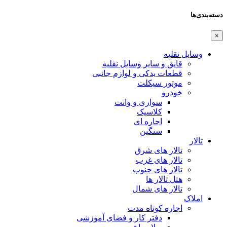
دسته‌بندی‌ها
×
وسایل نقلیه
قایق و سایر وسایل نقلیه
قطعات یدکی و لوازم جانبی
موتور سیکلت
خودرو
سواری و وانت
کلاسیک
اجاره ای
سنگین
تالار
تالار های شرق
تالار های غرب
تالار های جنوب
هتل تالار ها
تالار های شمال
املاک
اجاره کوتاه مدت
دفتر کار و فضای آموزشی