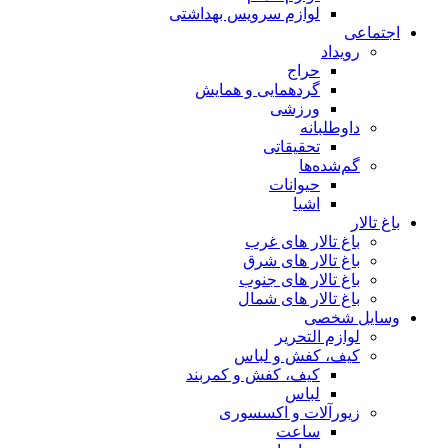
لوازم سرویس بهداشتی
اجتماعی
رویداد
حراج
گردهمایی و همایش
ورزشی
داوطلبانه
تحقیقاتی
گم‌شده‌ها
حیوانات
اشیا
باغ تالار
باغ تالار های غرب
باغ تالار های شرق
باغ تالار های جنوب
باغ تالار های شمال
وسایل شخصی
لوازم التحریر
کیف، کفش و لباس
کیف، کفش و کمربند
لباس
زیورآلات و اکسسوری
ساعت