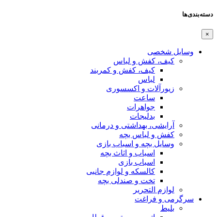
 لباس
فش و کمربند
اکسسوری
ت
ت
شتی و درمانی
بچه
اسباب بازی
و اثاث بچه
بازی
 و لوازم جانبی
صندلی بچه