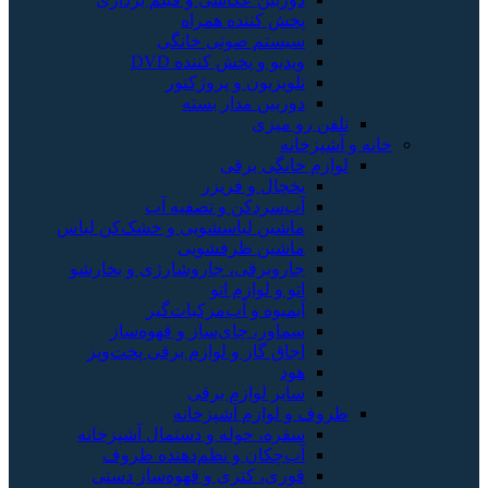
خش کننده همراه
یستم صوتی خانگی
یدیو و پخش کننده DVD
لویزیون و پروژکتور
وربین مدار بسته
و میزی
انه
خانگی برقی
خچال و فریزر
ب‌سردکن و تصفیه آب
اشین لباسشویی و خشک‌کن لباس
اشین ظرفشویی
اروبرقی، جاروشارژی و بخارشو
تو و لوازم اتو
بمیوه و آب‌مرکبات‌گیر
ماور، چای‌ساز و قهوه‌ساز
جاق گاز و لوازم برقی پخت‌وپز
ود
ایر لوازم برقی
 لوازم آشپزخانه
فره، حوله و دستمال آشپزخانه
ب‌چکان و نظم‌دهنده ظروف
وری، کتری و قهوه‌ساز دستی