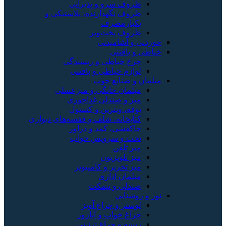
روف سرو و پذیرایی
روف نگهدارنده، پلاستیکی و
کبارمصرف
روف پخت‌وپز
 و آشامیدنی
و بافتنی
رخ خیاطی و ریسندگی
وازم خیاطی و بافتنی
 و صنایع چوب
بلمان خانگی و میزعسلی
یز و صندلی غذاخوری
وفه، ویترین و کنسول
تابخانه، شلف و قفسه‌های دیواری
اکفشی، کمد و دراور
خت و سرویس خواب
یز تلفن
یز تلویزیون
یز تحریر و کامپیوتر
بلمان اداری
ندلی و نیمکت
روشنایی
وستر و چراغ آویز
راغ خواب و آباژور
یسه و چراغ تزئینی