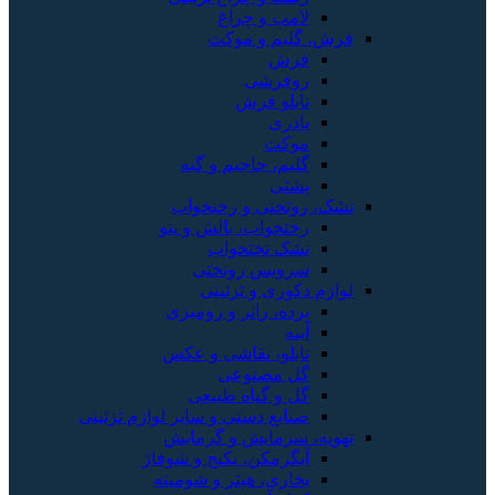
امپ و چراغ
لیم و موکت
رش
وفرشی
ابلو فرش
ادری
وکت
لیم، جاجیم و گبه
شتی
وتختی و رختخواب
ختخواب، بالش و پتو
شک تختخواب
رویس روتختی
کوری و تزئینی
رده، رانر و رومیزی
ینه
ابلو، نقاشی و عکس
ل مصنوعی
ل و گیاه طبیعی
نایع دستی و سایر لوازم تزئینی
 سرمایش و گرمایش
بگرمکن، پکیج و شوفاژ
خاری، هیتر و شومینه