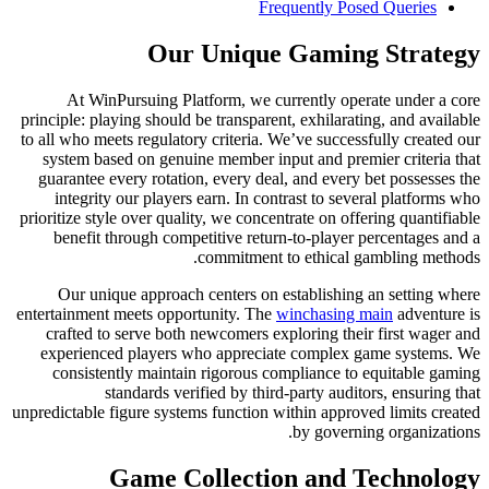
Freque
Our Unique G
At WinPursuing Platform, we curre
principle: playing should be transparent, 
to all who meets regulatory criteria. We’
system based on genuine member input
guarantee every rotation, every deal, a
integrity our players earn. In contra
prioritize style over quality, we concentra
benefit through competitive return-t
commitment to 
Our unique approach centers on est
entertainment meets opportunity. The
win
crafted to serve both newcomers explo
experienced players who appreciate 
consistently maintain rigorous comp
standards verified by third-pa
unpredictable figure systems function with
b
Game Collection