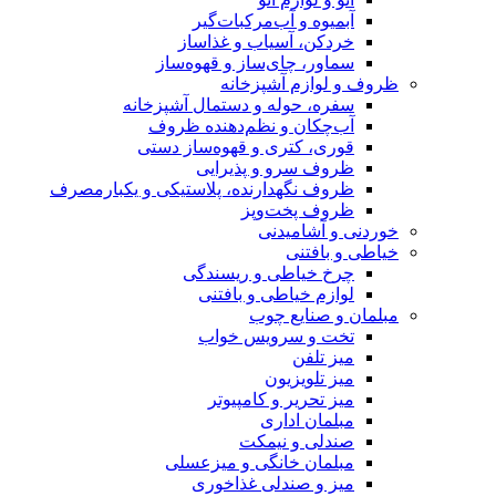
و آب‌مرکبات‌گیر
 آسیاب و غذاساز
 چای‌ساز و قهوه‌ساز
م آشپزخانه
حوله و دستمال آشپزخانه
ن و نظم‌دهنده ظروف
کتری و قهوه‌ساز دستی
رو و پذیرایی
گهدارنده، پلاستیکی و یکبارمصرف
پخت‌وپز
امیدنی
نی
اطی و ریسندگی
خیاطی و بافتنی
ایع چوب
 سرویس خواب
فن
یزیون
یر و کامپیوتر
 اداری
و نیمکت
 خانگی و میزعسلی
صندلی غذاخوری