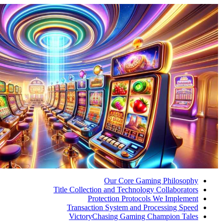
Our Core 
Title Collection and Techn
Protection Pro
Transaction System an
VictoryChasing Gami