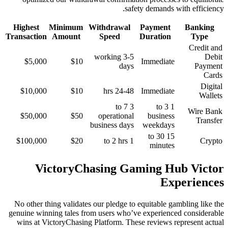
safet
Highest
Minimum
Withdrawal
Transaction
Amount
Speed
3-5 working
$5,000
$10
days
$10,000
$10
24-48 hrs
3 to 7
$50,000
$50
operational
business days
$100,000
$20
1 to 2 hrs
VictoryChasing Gam
No other thing validates our pledge to e
genuine winning tales from users who’ve
wins at VictoryChasing Platform. Thes