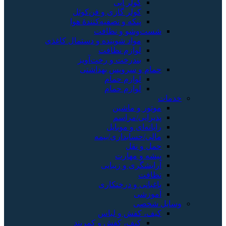
ولر آبی
ولر گازی و فن‌کوئل
نکه و تصفیه‌کنندهٔ هوا
شو و نظافت
واد شوینده و دستمال کاغذی
وازم نظافت
ندرخت و رخت‌آویز
 سرویس بهداشتی
وازم حمام
وازم حمام
و ماشین
ی/مراسم
ای و موبایل
سابداری/بیمه
نقل
 مهارت
ری و زیبایی
 و درختکاری
ی
ی
کفش و لباس
یف، کفش و کمربند