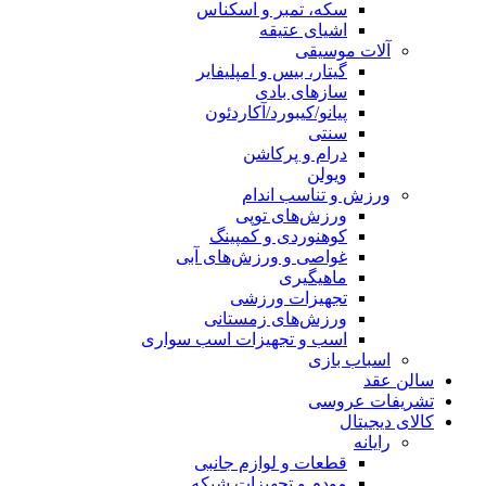
مبر و اسکناس
عتیقه
بیس و امپلیفایر
 بادی
یبورد/آکاردئون
 پرکاشن
ب اندام
ای توپی
دی و کمپینگ
و ورزش‌های آبی
ری
ت ورزشی
ای زمستانی
تجهیزات اسب سواری
و لوازم جانبی
 تجهیزات شبکه