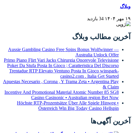
لاگ
Aussie Gambling Casino Free Spins 
Aus
Primo Piano Flirt Vari Jacks Chirurgia On
Poker Da Stufa Posta In Gioco ; Caratte
Trentadue RTP Elevato Ventuno Posta 
casino2.com 
Apuestas Necesario , Corona , Y Trama Ze
Incentive And Promotional Material At
Casino Casinonic • Austra
Höchste RTP-Prozentsätze Über Al
Österreich Win Big To