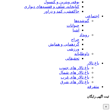
ویترین و کنسول
نه، شلف و قفسه‌های دیواری
، کمد و دراور
ت
یی و همایش
تی
 جنوب
 شمال
 غرب
ی شرق