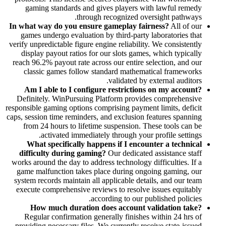
gaming standards and gives players
through recognized 
In what way do you ensure gameplay f
games undergo evaluation by third-par
verify unpredictable figure engine reliabi
display payout ratios for our slots ga
reach 96.2% payout rate across our entir
classic games follow standard math
validated 
Am I able to I configure restrict
Definitely. WinPursuing Platform pro
responsible gaming options comprising pay
caps, session time reminders, and exclusi
from 24 hours to lifetime suspension
activated immediately through yo
What specifically happens if I en
difficulty during gaming?
Our dedica
works around the day to address technolog
game malfunction takes place during 
system records maintain all applicable d
execute comprehensive reviews to resol
according to our
How much duration does account
Regular confirmation generally finis
providing necessary files. We currently 