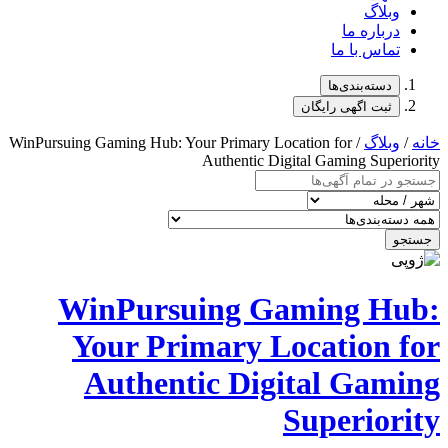
/ WinPursuing Gaming Hub: Your Primary 
Authentic D
WinPursuing G
Your Primary 
Authentic Dig