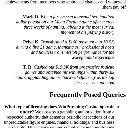
achievements from members who embrace
Mark D.
Won a forty-seven th
dollar payout on our Mega Fortun
three weeks of gaming, labeling
moment of 
Priya K.
Transformed a $100 
during a live 21 game, thanking ou
and flawless transmission 
exc
T. R.
Cashed out $15.3K from p
games and obtained his winnin
hours, applauding our withdrawal e
he
Frequentl
What type of licensing does WinPursu
under?
We possess a gambling a
respected authority that demands periodi
unpredictable figure engines, financial ho
protocols. This license secures compli