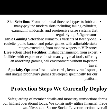
Slot Selection:
From traditional three-re
many-payline modern slots includin
expanding wildcards, and progressiv
regular
Table Gaming Selection:
Numerous varia
roulette, punto banco, and poker games w
ranges extending from modest 
Live-action Host Facilities:
Instant tran
facilities with experienced hosts managing 
an absorbing gaming hall environmen
Specialty Options:
Instant win cards, 
and unique proprietary games developed 
Protection Steps We C
Safeguarding of member details and mo
our highest operational focus. We consisten
two-fifty-six-bit Secure Socke