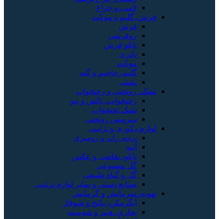
لامپ و چراغ
فرش، گلیم و موکت
فرش
روفرشی
تابلو فرش
پادری
موکت
گلیم، جاجیم و گبه
پشتی
تشک، روتختی و رختخواب
رختخواب، بالش و پتو
تشک تختخواب
سرویس روتختی
لوازم دکوری و تزئینی
پرده، رانر و رومیزی
آینه
تابلو، نقاشی و عکس
گل مصنوعی
گل و گیاه طبیعی
صنایع دستی و سایر لوازم تزئینی
تهویه، سرمایش و گرمایش
آبگرمکن، پکیج و شوفاژ
بخاری، هیتر و شومینه