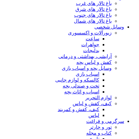
باغ تالار های غرب
باغ تالار های شرق
باغ تالار های جنوب
باغ تالار های شمال
وسایل شخصی
زیورآلات و اکسسوری
ساعت
جواهرات
بدلیجات
آرایشی، بهداشتی و درمانی
کفش و لباس بچه
وسایل بچه و اسباب بازی
اسباب بازی
کالسکه و لوازم جانبی
تخت و صندلی بچه
اسباب و اثاث بچه
لوازم التحریر
کیف، کفش و لباس
کیف، کفش و کمربند
لباس
سرگرمی و فراغت
تور و چارتر
کتاب و مجله
تاریخی