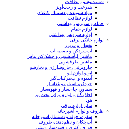
شست‌وشو و نظافت
بندرخت و رخت‌آویز
مواد شوینده و دستمال کاغذی
لوازم نظافت
حمام و سرویس بهداشتی
لوازم حمام
لوازم سرویس بهداشتی
لوازم خانگی برقی
یخچال و فریزر
آب‌سردکن و تصفیه آب
ماشین لباسشویی و خشک‌کن لباس
ماشین ظرفشویی
جاروبرقی، جاروشارژی و بخارشو
اتو و لوازم اتو
آبمیوه و آب‌مرکبات‌گیر
خردکن، آسیاب و غذاساز
سماور، چای‌ساز و قهوه‌ساز
اجاق گاز و لوازم برقی پخت‌وپز
هود
سایر لوازم برقی
ظروف و لوازم آشپزخانه
سفره، حوله و دستمال آشپزخانه
آب‌چکان و نظم‌دهنده ظروف
قوری، کتری و قهوه‌ساز دستی