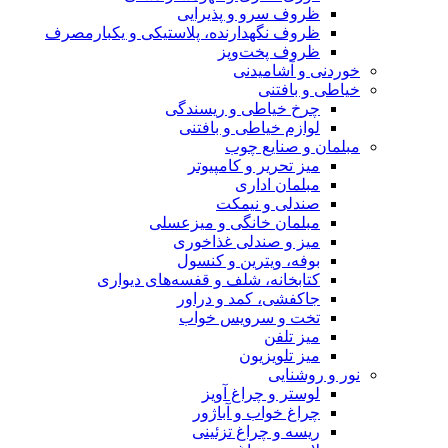
ظروف سرو و پذیرایی
ظروف نگهدارنده، پلاستیکی و یکبارمصرف
ظروف پخت‌وپز
خوردنی و آشامیدنی
خیاطی و بافتنی
چرخ خیاطی و ریسندگی
لوازم خیاطی و بافتنی
مبلمان و صنایع چوب
میز تحریر و کامپیوتر
مبلمان اداری
صندلی و نیمکت
مبلمان خانگی و میزعسلی
میز و صندلی غذاخوری
بوفه، ویترین و کنسول
کتابخانه، شلف و قفسه‌های دیواری
جاکفشی، کمد و دراور
تخت و سرویس خواب
میز تلفن
میز تلویزیون
نور و روشنایی
لوستر و چراغ آویز
چراغ خواب و آباژور
ریسه و چراغ تزئینی