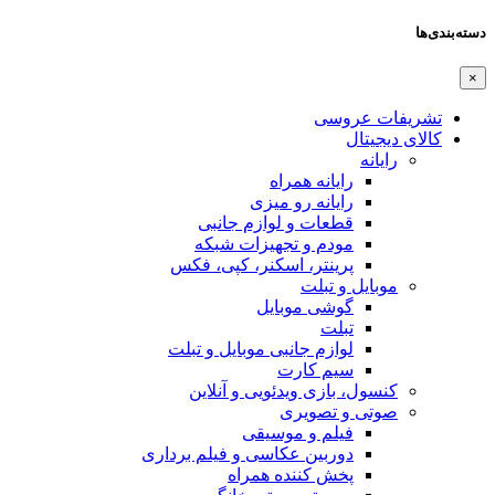
دسته‌بندی‌ها
×
تشریفات عروسی
کالای دیجیتال
رایانه
رایانه همراه
رایانه رو میزی
قطعات و لوازم جانبی
مودم و تجهیزات شبکه
پرینتر، اسکنر، کپی، فکس
موبایل و تبلت
گوشی موبایل
تبلت
لوازم جانبی موبایل و تبلت
سیم کارت
کنسول، بازی‌ ویدئویی و آنلاین
صوتی و تصویری
فیلم و موسیقی
دوربین عکاسی و فیلم برداری
پخش کننده همراه