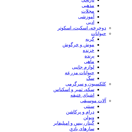
مذهبی
مجلات
آموزشی
ادبی
دوچرخه، اسکیت، اسکوتر
حیوانات
گربه
موش و خرگوش
خزنده
پرنده
ماهی
لوازم جانبی
حیوانات مزرعه
سگ
کلکسیون و سرگرمی
سکه، تمبر و اسکناس
اشیای عتیقه
آلات موسیقی
سنتی
درام و پرکاشن
ویولن
گیتار، بیس و امپلیفایر
سازهای بادی