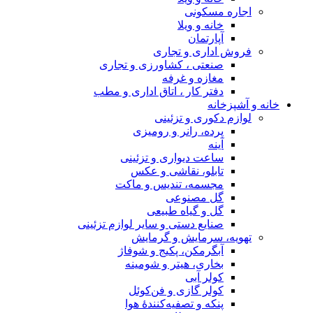
اجاره مسکونی
خانه و ویلا
آپارتمان
فروش اداری و تجاری
صنعتی ، کشاورزی و تجاری
مغازه و غرفه
دفتر کار ، اتاق اداری و مطب
خانه و آشپزخانه
لوازم دکوری و تزئینی
پرده، رانر و رومیزی
آینه
ساعت دیواری و تزئینی
تابلو، نقاشی و عکس
مجسمه، تندیس و ماکت
گل مصنوعی
گل و گیاه طبیعی
صنایع دستی و سایر لوازم تزئینی
تهویه، سرمایش و گرمایش
آبگرمکن، پکیج و شوفاژ
بخاری، هیتر و شومینه
کولر آبی
کولر گازی و فن‌کوئل
پنکه و تصفیه‌کنندهٔ هوا