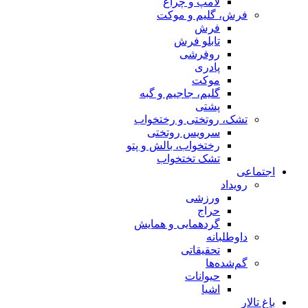
لامپ و چراغ
فرش، گلیم و موکت
فرش
تابلو فرش
روفرشی
پادری
موکت
گلیم، جاجیم و گبه
پشتی
تشک، روتختی و رختخواب
سرویس روتختی
رختخواب، بالش و پتو
تشک تختخواب
اجتماعی
رویداد
ورزشی
حراج
گردهمایی و همایش
داوطلبانه
تحقیقاتی
گم‌شده‌ها
حیوانات
اشیا
باغ تالار