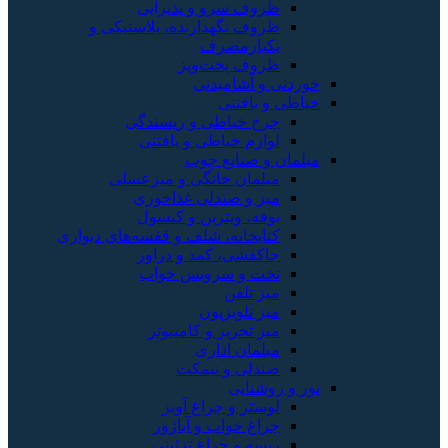
ظروف سرو و پذیرایی
ظروف نگهدارنده، پلاستیکی و
یکبارمصرف
ظروف پخت‌وپز
خوردنی و آشامیدنی
خیاطی و بافتنی
چرخ خیاطی و ریسندگی
لوازم خیاطی و بافتنی
مبلمان و صنایع چوب
مبلمان خانگی و میزعسلی
میز و صندلی غذاخوری
بوفه، ویترین و کنسول
کتابخانه، شلف و قفسه‌های دیواری
جاکفشی، کمد و دراور
تخت و سرویس خواب
میز تلفن
میز تلویزیون
میز تحریر و کامپیوتر
مبلمان اداری
صندلی و نیمکت
نور و روشنایی
لوستر و چراغ آویز
چراغ خواب و آباژور
ریسه و چراغ تزئینی