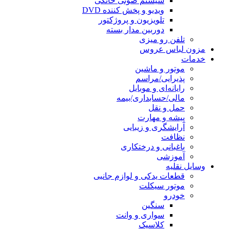
سیستم صوتی خانگی
ویدیو و پخش کننده DVD
تلویزیون و پروژکتور
دوربین مدار بسته
تلفن رو میزی
مزون لباس عروس
خدمات
موتور و ماشین
پذیرایی/مراسم
رایانه‌ای و موبایل
مالی/حسابداری/بیمه
حمل و نقل
پیشه و مهارت
آرایشگری و زیبایی
نظافت
باغبانی و درختکاری
آموزشی
وسایل نقلیه
قطعات یدکی و لوازم جانبی
موتور سیکلت
خودرو
سنگین
سواری و وانت
کلاسیک