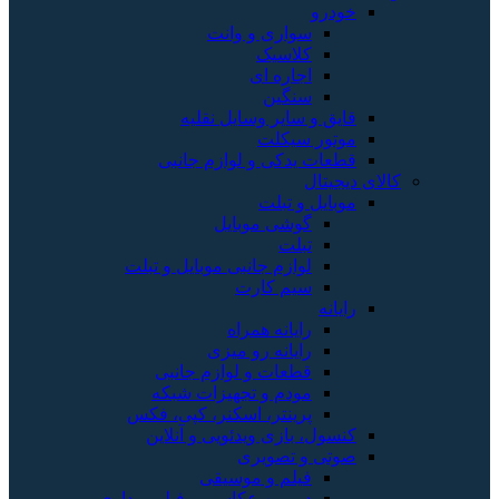
خودرو
سواری و وانت
کلاسیک
اجاره ای
سنگین
قایق و سایر وسایل نقلیه
موتور سیکلت
قطعات یدکی و لوازم جانبی
کالای دیجیتال
موبایل و تبلت
گوشی موبایل
تبلت
لوازم جانبی موبایل و تبلت
سیم کارت
رایانه
رایانه همراه
رایانه رو میزی
قطعات و لوازم جانبی
مودم و تجهیزات شبکه
پرینتر، اسکنر، کپی، فکس
کنسول، بازی‌ ویدئویی و آنلاین
صوتی و تصویری
فیلم و موسیقی
دوربین عکاسی و فیلم برداری