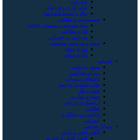
کولر آبی
کولر گازی و فن‌کوئل
پنکه و تصفیه‌کنندهٔ هوا
شست‌وشو و نظافت
مواد شوینده و دستمال کاغذی
لوازم نظافت
بندرخت و رخت‌آویز
حمام و سرویس بهداشتی
لوازم حمام
لوازم حمام
خدمات
موتور و ماشین
پذیرایی/مراسم
رایانه‌ای و موبایل
مالی/حسابداری/بیمه
حمل و نقل
پیشه و مهارت
آرایشگری و زیبایی
نظافت
باغبانی و درختکاری
آموزشی
وسایل شخصی
کیف، کفش و لباس
کیف، کفش و کمربند