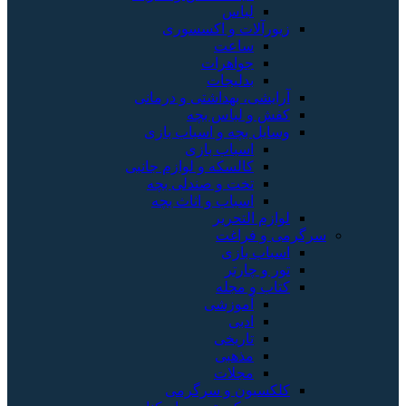
لباس
زیورآلات و اکسسوری
ساعت
جواهرات
بدلیجات
آرایشی، بهداشتی و درمانی
کفش و لباس بچه
وسایل بچه و اسباب بازی
اسباب بازی
کالسکه و لوازم جانبی
تخت و صندلی بچه
اسباب و اثاث بچه
لوازم التحریر
سرگرمی و فراغت
اسباب‌ بازی
تور و چارتر
کتاب و مجله
آموزشی
ادبی
تاریخی
مذهبی
مجلات
کلکسیون و سرگرمی