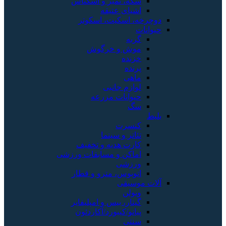
سکه، تمبر و اسکناس
اشیای عتیقه
دوچرخه، اسکیت، اسکوتر
حیوانات
گربه
موش و خرگوش
خزنده
پرنده
ماهی
لوازم جانبی
حیوانات مزرعه
سگ
بلیط
کنسرت
تئاتر و سینما
کارت هدیه و تخفیف
اماکن و مسابقات ورزشی
ورزشی
اتوبوس، مترو و قطار
آلات موسیقی
ویولن
گیتار، بیس و امپلیفایر
پیانو/کیبورد/آکاردئون
سنتی