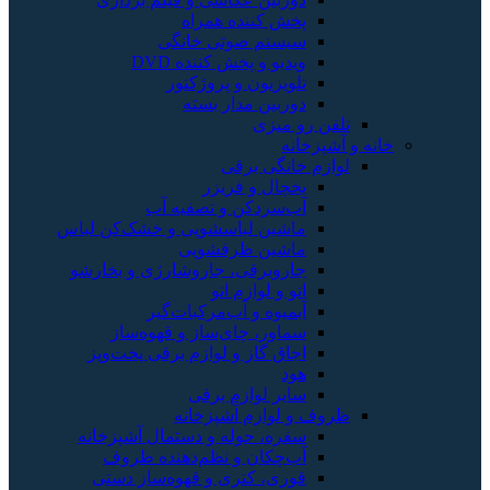
پخش کننده همراه
سیستم صوتی خانگی
ویدیو و پخش کننده DVD
تلویزیون و پروژکتور
دوربین مدار بسته
تلفن رو میزی
خانه و آشپزخانه
لوازم خانگی برقی
یخچال و فریزر
آب‌سردکن و تصفیه آب
ماشین لباسشویی و خشک‌کن لباس
ماشین ظرفشویی
جاروبرقی، جاروشارژی و بخارشو
اتو و لوازم اتو
آبمیوه و آب‌مرکبات‌گیر
سماور، چای‌ساز و قهوه‌ساز
اجاق گاز و لوازم برقی پخت‌وپز
هود
سایر لوازم برقی
ظروف و لوازم آشپزخانه
سفره، حوله و دستمال آشپزخانه
آب‌چکان و نظم‌دهنده ظروف
قوری، کتری و قهوه‌ساز دستی