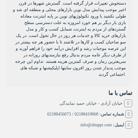
دستخوش تغییرات قرار گرفته است. گسترش شهرها در قرن
اخیر موجب پیدایش مدل نوین بازارهای محلی و منطقه ای شد و
طولی نکشید با ورود تکنولوژیهای نوین بر پایه اینترنت معادله
بازی بار دیگر بر هم خورد امروزه به علت دسترسی سطح
گستردهای از مردم به اینترنت شمایل کسب و کار و مدل
بازارهای خرید کالا و خدمات هر روز در حال تحول است. در یک
سو صاحبان کسب و کارها در تلاشند تا با حضور هر چه بیشتر در
این عرصه موجبات رشد و افزایش درآمد خود را فراهم آورند و
از طرف دیگر عامه مردم بدنبال رفع نیازمندیهای روزانه در
سریعترین زمان و صرف کمترین هزینه هستند. تداوم این چرخه
موجب پدیدار شدن روز افزون سایتها اپلیکیشنها و شبکه های
اجتماعی گردید.
تماس با ما
خیابان آزادی - خیابان حمید نمایندگی
شماره تماس:
02188419068 / 02188456073
ایمیل:
info@zhuppi.com