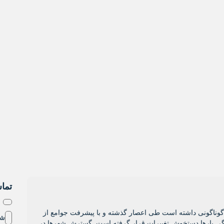
تماس
خ
ل گوناگونی داشته است طی اعصار گذشته و با پیشرفت جوامع از
شم
ی بارها دستخوش تغییرات قرار گرفته است. گسترش شهرها در