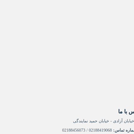
 با ما
یابان آزادی - خیابان حمید نمایندگی
اره تماس:
02188419068 / 02188456073