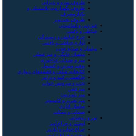
ظروف سرو و پذیرایی
ظروف نگهدارنده، پلاستیکی و
یکبارمصرف
ظروف پخت‌وپز
خوردنی و آشامیدنی
خیاطی و بافتنی
چرخ خیاطی و ریسندگی
لوازم خیاطی و بافتنی
مبلمان و صنایع چوب
مبلمان خانگی و میزعسلی
میز و صندلی غذاخوری
بوفه، ویترین و کنسول
کتابخانه، شلف و قفسه‌های دیواری
جاکفشی، کمد و دراور
تخت و سرویس خواب
میز تلفن
میز تلویزیون
میز تحریر و کامپیوتر
مبلمان اداری
صندلی و نیمکت
نور و روشنایی
لوستر و چراغ آویز
چراغ خواب و آباژور
ریسه و چراغ تزئینی