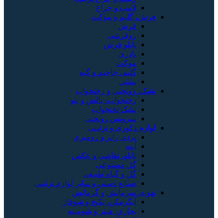
لامپ و چراغ
فرش، گلیم و موکت
فرش
روفرشی
تابلو فرش
پادری
موکت
گلیم، جاجیم و گبه
پشتی
تشک، روتختی و رختخواب
رختخواب، بالش و پتو
تشک تختخواب
سرویس روتختی
لوازم دکوری و تزئینی
پرده، رانر و رومیزی
آینه
تابلو، نقاشی و عکس
گل مصنوعی
گل و گیاه طبیعی
صنایع دستی و سایر لوازم تزئینی
تهویه، سرمایش و گرمایش
آبگرمکن، پکیج و شوفاژ
بخاری، هیتر و شومینه