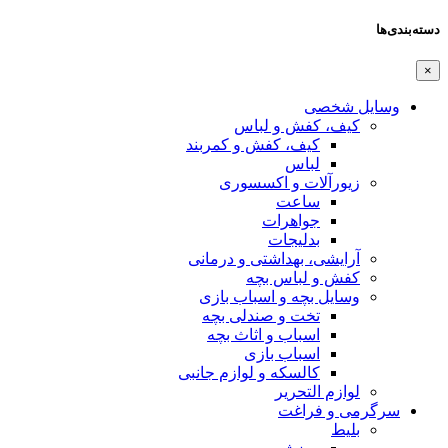
دسته‌بندی‌ها
×
وسایل شخصی
کیف، کفش و لباس
کیف، کفش و کمربند
لباس
زیورآلات و اکسسوری
ساعت
جواهرات
بدلیجات
آرایشی، بهداشتی و درمانی
کفش و لباس بچه
وسایل بچه و اسباب بازی
تخت و صندلی بچه
اسباب و اثاث بچه
اسباب بازی
کالسکه و لوازم جانبی
لوازم التحریر
سرگرمی و فراغت
بلیط