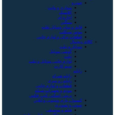
خودرو
سواری و وانت
کلاسیک
اجاره ای
سنگین
قایق و سایر وسایل نقلیه
موتور سیکلت
قطعات یدکی و لوازم جانبی
کالای دیجیتال
موبایل و تبلت
گوشی موبایل
تبلت
لوازم جانبی موبایل و تبلت
سیم کارت
رایانه
رایانه همراه
رایانه رو میزی
قطعات و لوازم جانبی
مودم و تجهیزات شبکه
پرینتر، اسکنر، کپی، فکس
کنسول، بازی‌ ویدئویی و آنلاین
صوتی و تصویری
فیلم و موسیقی
دوربین عکاسی و فیلم برداری