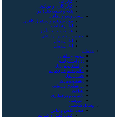
کولر آبی
کولر گازی و فن‌کوئل
پنکه و تصفیه‌کنندهٔ هوا
شست‌وشو و نظافت
مواد شوینده و دستمال کاغذی
لوازم نظافت
بندرخت و رخت‌آویز
حمام و سرویس بهداشتی
لوازم حمام
لوازم حمام
خدمات
موتور و ماشین
پذیرایی/مراسم
رایانه‌ای و موبایل
مالی/حسابداری/بیمه
حمل و نقل
پیشه و مهارت
آرایشگری و زیبایی
نظافت
باغبانی و درختکاری
آموزشی
وسایل شخصی
کیف، کفش و لباس
کیف، کفش و کمربند