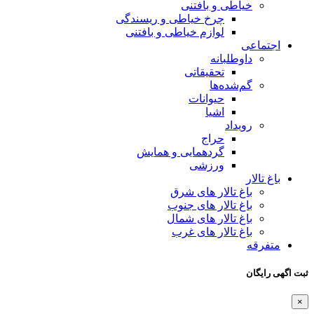
خیاطی و بافتنی
چرخ خیاطی و ریسندگی
لوازم خیاطی و بافتنی
اجتماعی
داوطلبانه
تحقیقاتی
گم‌شده‌ها
حیوانات
اشیا
رویداد
حراج
گردهمایی و همایش
ورزشی
باغ تالار
باغ تالار های شرق
باغ تالار های جنوب
باغ تالار های شمال
باغ تالار های غرب
متفرقه
ثبت اگهی رایگان
×