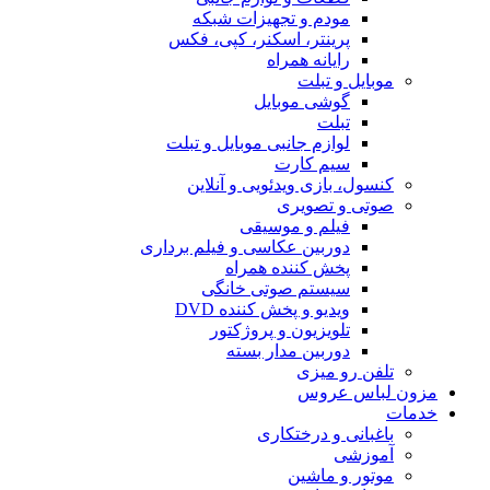
مودم و تجهیزات شبکه
پرینتر، اسکنر، کپی، فکس
رایانه همراه
موبایل و تبلت
گوشی موبایل
تبلت
لوازم جانبی موبایل و تبلت
سیم کارت
کنسول، بازی‌ ویدئویی و آنلاین
صوتی و تصویری
فیلم و موسیقی
دوربین عکاسی و فیلم برداری
پخش کننده همراه
سیستم صوتی خانگی
ویدیو و پخش کننده DVD
تلویزیون و پروژکتور
دوربین مدار بسته
تلفن رو میزی
مزون لباس عروس
خدمات
باغبانی و درختکاری
آموزشی
موتور و ماشین