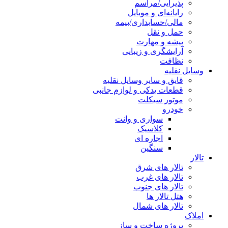
پذیرایی/مراسم
رایانه‌ای و موبایل
مالی/حسابداری/بیمه
حمل و نقل
پیشه و مهارت
آرایشگری و زیبایی
نظافت
وسایل نقلیه
قایق و سایر وسایل نقلیه
قطعات یدکی و لوازم جانبی
موتور سیکلت
خودرو
سواری و وانت
کلاسیک
اجاره ای
سنگین
تالار
تالار های شرق
تالار های غرب
تالار های جنوب
هتل تالار ها
تالار های شمال
املاک
پروژه ساخت و ساز