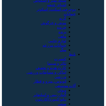
سکه، تمبر و اسکناس
اشیای عتیقه
دوچرخه، اسکیت، اسکوتر
حیوانات
گربه
موش و خرگوش
خزنده
پرنده
ماهی
لوازم جانبی
حیوانات مزرعه
سگ
بلیط
کنسرت
تئاتر و سینما
کارت هدیه و تخفیف
اماکن و مسابقات ورزشی
ورزشی
اتوبوس، مترو و قطار
آلات موسیقی
ویولن
گیتار، بیس و امپلیفایر
پیانو/کیبورد/آکاردئون
سنتی