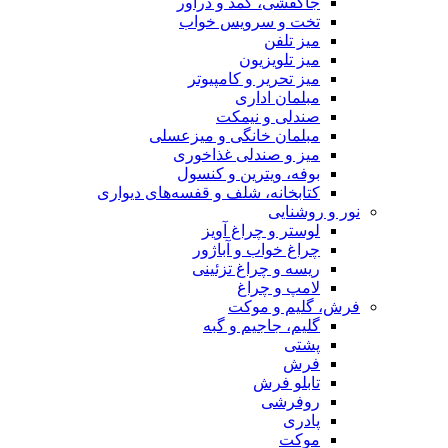
جاکفشی، کمد و دراور
تخت و سرویس خواب
میز تلفن
میز تلویزیون
میز تحریر و کامپیوتر
مبلمان اداری
صندلی و نیمکت
مبلمان خانگی و میزعسلی
میز و صندلی غذاخوری
بوفه، ویترین و کنسول
کتابخانه، شلف و قفسه‌های دیواری
نور و روشنایی
لوستر و چراغ آویز
چراغ خواب و آباژور
ریسه و چراغ تزئینی
لامپ و چراغ
فرش، گلیم و موکت
گلیم، جاجیم و گبه
پشتی
فرش
تابلو فرش
روفرشی
پادری
موکت