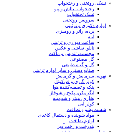
تشک، روتختی و رختخواب
رختخواب، بالش و پتو
تشک تختخواب
سرویس روتختی
لوازم دکوری و تزئینی
پرده، رانر و رومیزی
آینه
ساعت دیواری و تزئینی
تابلو، نقاشی و عکس
مجسمه، تندیس و ماکت
گل مصنوعی
گل و گیاه طبیعی
صنایع دستی و سایر لوازم تزئینی
تهویه، سرمایش و گرمایش
کولر گازی و فن‌کوئل
پنکه و تصفیه‌کنندهٔ هوا
آبگرمکن، پکیج و شوفاژ
بخاری، هیتر و شومینه
کولر آبی
شست‌وشو و نظافت
مواد شوینده و دستمال کاغذی
لوازم نظافت
بندرخت و رخت‌آویز
حمام و سرویس بهداشتی