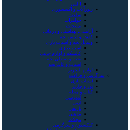
لباس
زیورآلات و اکسسوری
ساعت
جواهرات
بدلیجات
آرایشی، بهداشتی و درمانی
کفش و لباس بچه
وسایل بچه و اسباب بازی
اسباب بازی
کالسکه و لوازم جانبی
تخت و صندلی بچه
اسباب و اثاث بچه
لوازم التحریر
سرگرمی و فراغت
اسباب‌ بازی
تور و چارتر
کتاب و مجله
آموزشی
ادبی
تاریخی
مذهبی
مجلات
کلکسیون و سرگرمی