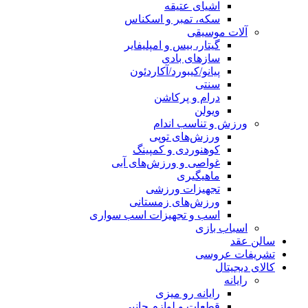
اشیای عتیقه
سکه، تمبر و اسکناس
آلات موسیقی
گیتار، بیس و امپلیفایر
سازهای بادی
پیانو/کیبورد/آکاردئون
سنتی
درام و پرکاشن
ویولن
ورزش و تناسب اندام
ورزش‌های توپی
کوهنوردی و کمپینگ
غواصی و ورزش‌های آبی
ماهیگیری
تجهیزات ورزشی
ورزش‌های زمستانی
اسب و تجهیزات اسب سواری
اسباب‌ بازی
سالن عقد
تشریفات عروسی
کالای دیجیتال
رایانه
رایانه رو میزی
قطعات و لوازم جانبی