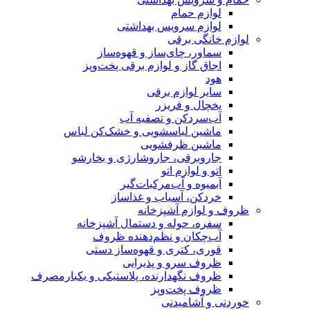
لوازم حمام
لوازم سرویس بهداشتی
لوازم خانگی برقی
سماور، چای‌ساز و قهوه‌ساز
اجاق گاز و لوازم برقی پخت‌وپز
هود
سایر لوازم برقی
یخچال و فریزر
آب‌سردکن و تصفیه آب
ماشین لباسشویی و خشک‌کن لباس
ماشین ظرفشویی
جاروبرقی، جاروشارژی و بخارشو
اتو و لوازم اتو
آبمیوه و آب‌مرکبات‌گیر
خردکن، آسیاب و غذاساز
ظروف و لوازم آشپزخانه
سفره، حوله و دستمال آشپزخانه
آب‌چکان و نظم‌دهنده ظروف
قوری، کتری و قهوه‌ساز دستی
ظروف سرو و پذیرایی
ظروف نگهدارنده، پلاستیکی و یکبارمصرف
ظروف پخت‌وپز
خوردنی و آشامیدنی