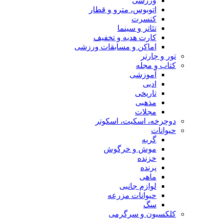
ورزشی
اتوبوس، مترو و قطار
کنسرت
تئاتر و سینما
کارت هدیه و تخفیف
اماکن و مسابقات ورزشی
تور و چارتر
کتاب و مجله
آموزشی
ادبی
تاریخی
مذهبی
مجلات
دوچرخه، اسکیت، اسکوتر
حیوانات
گربه
موش و خرگوش
خزنده
پرنده
ماهی
لوازم جانبی
حیوانات مزرعه
سگ
کلکسیون و سرگرمی