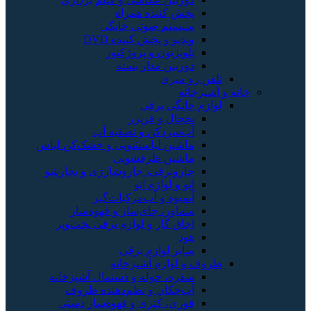
پخش کننده همراه
سیستم صوتی خانگی
ویدیو و پخش کننده DVD
تلویزیون و پروژکتور
دوربین مدار بسته
تلفن رو میزی
خانه و آشپزخانه
لوازم خانگی برقی
یخچال و فریزر
آب‌سردکن و تصفیه آب
ماشین لباسشویی و خشک‌کن لباس
ماشین ظرفشویی
جاروبرقی، جاروشارژی و بخارشو
اتو و لوازم اتو
آبمیوه و آب‌مرکبات‌گیر
سماور، چای‌ساز و قهوه‌ساز
اجاق گاز و لوازم برقی پخت‌وپز
هود
سایر لوازم برقی
ظروف و لوازم آشپزخانه
سفره، حوله و دستمال آشپزخانه
آب‌چکان و نظم‌دهنده ظروف
قوری، کتری و قهوه‌ساز دستی