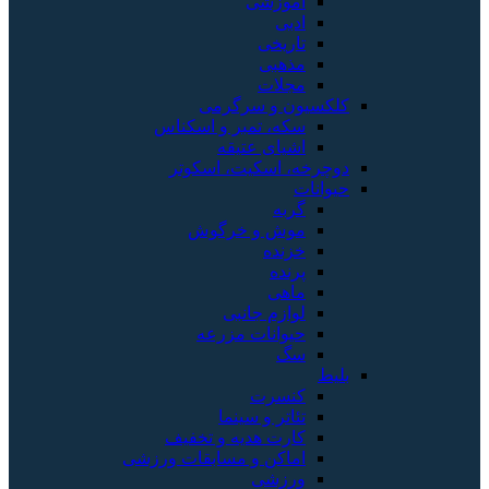
آموزشی
ادبی
تاریخی
مذهبی
مجلات
کلکسیون و سرگرمی
سکه، تمبر و اسکناس
اشیای عتیقه
دوچرخه، اسکیت، اسکوتر
حیوانات
گربه
موش و خرگوش
خزنده
پرنده
ماهی
لوازم جانبی
حیوانات مزرعه
سگ
بلیط
کنسرت
تئاتر و سینما
کارت هدیه و تخفیف
اماکن و مسابقات ورزشی
ورزشی