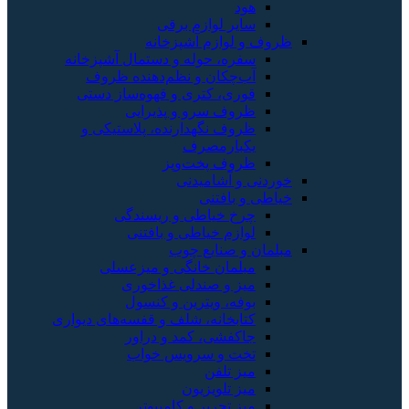
هود
سایر لوازم برقی
ظروف و لوازم آشپزخانه
سفره، حوله و دستمال آشپزخانه
آب‌چکان و نظم‌دهنده ظروف
قوری، کتری و قهوه‌ساز دستی
ظروف سرو و پذیرایی
ظروف نگهدارنده، پلاستیکی و
یکبارمصرف
ظروف پخت‌وپز
خوردنی و آشامیدنی
خیاطی و بافتنی
چرخ خیاطی و ریسندگی
لوازم خیاطی و بافتنی
مبلمان و صنایع چوب
مبلمان خانگی و میزعسلی
میز و صندلی غذاخوری
بوفه، ویترین و کنسول
کتابخانه، شلف و قفسه‌های دیواری
جاکفشی، کمد و دراور
تخت و سرویس خواب
میز تلفن
میز تلویزیون
میز تحریر و کامپیوتر