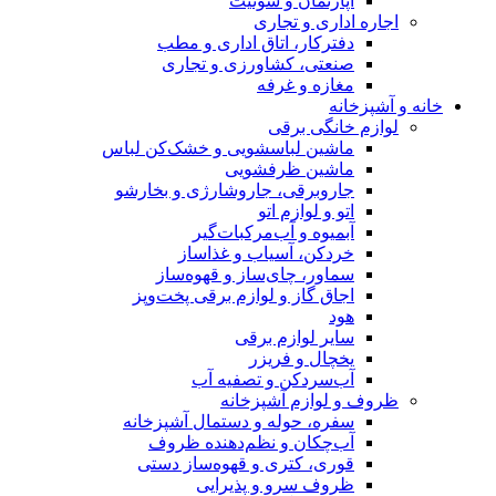
آپارتمان و سوئیت
اجاره اداری و تجاری
دفترکار، اتاق اداری و مطب
صنعتی، کشاورزی و تجاری
مغازه و غرفه
خانه و آشپزخانه
لوازم خانگی برقی
ماشین لباسشویی و خشک‌کن لباس
ماشین ظرفشویی
جاروبرقی، جاروشارژی و بخارشو
اتو و لوازم اتو
آبمیوه و آب‌مرکبات‌گیر
خردکن، آسیاب و غذاساز
سماور، چای‌ساز و قهوه‌ساز
اجاق گاز و لوازم برقی پخت‌وپز
هود
سایر لوازم برقی
یخچال و فریزر
آب‌سردکن و تصفیه آب
ظروف و لوازم آشپزخانه
سفره، حوله و دستمال آشپزخانه
آب‌چکان و نظم‌دهنده ظروف
قوری، کتری و قهوه‌ساز دستی
ظروف سرو و پذیرایی