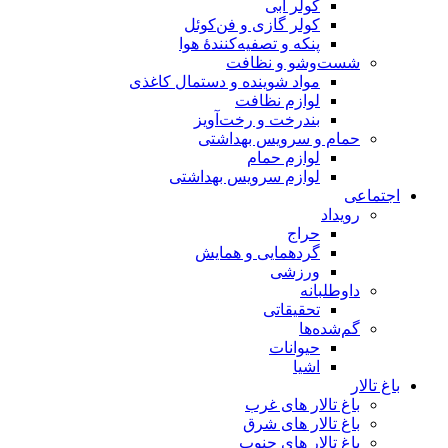
کولر آبی
کولر گازی و فن‌کوئل
پنکه و تصفیه‌کنندهٔ هوا
شست‌وشو و نظافت
مواد شوینده و دستمال کاغذی
لوازم نظافت
بندرخت و رخت‌آویز
حمام و سرویس بهداشتی
لوازم حمام
لوازم سرویس بهداشتی
اجتماعی
رویداد
حراج
گردهمایی و همایش
ورزشی
داوطلبانه
تحقیقاتی
گم‌شده‌ها
حیوانات
اشیا
باغ تالار
باغ تالار های غرب
باغ تالار های شرق
باغ تالار های جنوب