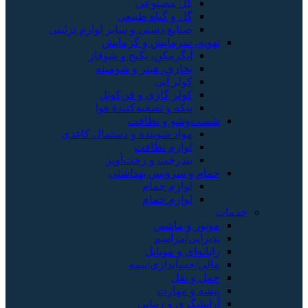
گل مصنوعی
گل و گیاه طبیعی
صنایع دستی و سایر لوازم تزئینی
تهویه، سرمایش و گرمایش
آبگرمکن، پکیج و شوفاژ
بخاری، هیتر و شومینه
کولر آبی
کولر گازی و فن‌کوئل
پنکه و تصفیه‌کنندهٔ هوا
شست‌وشو و نظافت
مواد شوینده و دستمال کاغذی
لوازم نظافت
بندرخت و رخت‌آویز
حمام و سرویس بهداشتی
لوازم حمام
لوازم حمام
خدمات
موتور و ماشین
پذیرایی/مراسم
رایانه‌ای و موبایل
مالی/حسابداری/بیمه
حمل و نقل
پیشه و مهارت
آرایشگری و زیبایی