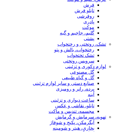
فرش
تابلو فرش
روفرشی
پادری
موکت
گلیم، جاجیم و گبه
پشتی
تشک، روتختی و رختخواب
رختخواب، بالش و پتو
تشک تختخواب
سرویس روتختی
لوازم دکوری و تزئینی
گل مصنوعی
گل و گیاه طبیعی
صنایع دستی و سایر لوازم تزئینی
پرده، رانر و رومیزی
آینه
ساعت دیواری و تزئینی
تابلو، نقاشی و عکس
مجسمه، تندیس و ماکت
تهویه، سرمایش و گرمایش
آبگرمکن، پکیج و شوفاژ
بخاری، هیتر و شومینه