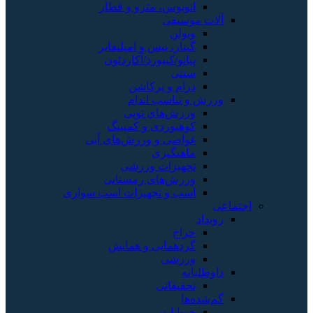
اتوبوس، مترو و قطار
آلات موسیقی
ویولن
گیتار، بیس و امپلیفایر
پیانو/کیبورد/آکاردئون
سنتی
درام و پرکاشن
ورزش و تناسب اندام
ورزش‌های توپی
کوهنوردی و کمپینگ
غواصی و ورزش‌های آبی
ماهیگیری
تجهیزات ورزشی
ورزش‌های زمستانی
اسب و تجهیزات اسب سواری
اجتماعی
رویداد
حراج
گردهمایی و همایش
ورزشی
داوطلبانه
تحقیقاتی
گم‌شده‌ها
حیوانات