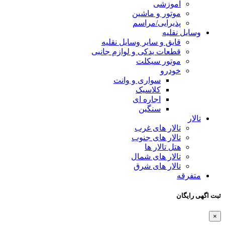
آموزشی
موتور و ماشین
پذیرایی/مراسم
وسایل نقلیه
قایق و سایر وسایل نقلیه
قطعات یدکی و لوازم جانبی
موتور سیکلت
خودرو
سواری و وانت
کلاسیک
اجاره ای
سنگین
تالار
تالار های غرب
تالار های جنوب
هتل تالار ها
تالار های شمال
تالار های شرق
متفرقه
ثبت اگهی رایگان
×