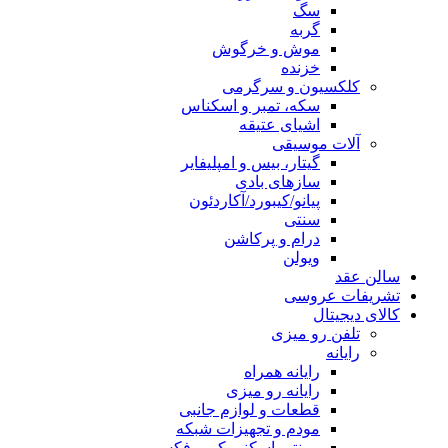
سگ
گربه
موش و خرگوش
خزنده
کلکسیون و سرگرمی
سکه، تمبر و اسکناس
اشیای عتیقه
آلات موسیقی
گیتار، بیس و امپلیفایر
سازهای بادی
پیانو/کیبورد/آکاردئون
سنتی
درام و پرکاشن
ویولن
سالن عقد
تشریفات عروسی
کالای دیجیتال
تلفن رو میزی
رایانه
رایانه همراه
رایانه رو میزی
قطعات و لوازم جانبی
مودم و تجهیزات شبکه
پرینتر، اسکنر، کپی، فکس