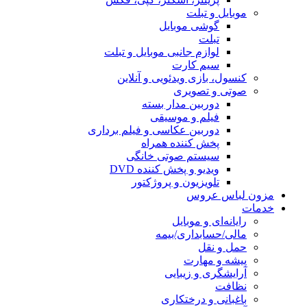
موبایل و تبلت
گوشی موبایل
تبلت
لوازم جانبی موبایل و تبلت
سیم کارت
کنسول، بازی‌ ویدئویی و آنلاین
صوتی و تصویری
دوربین مدار بسته
فیلم و موسیقی
دوربین عکاسی و فیلم برداری
پخش کننده همراه
سیستم صوتی خانگی
ویدیو و پخش کننده DVD
تلویزیون و پروژکتور
مزون لباس عروس
خدمات
رایانه‌ای و موبایل
مالی/حسابداری/بیمه
حمل و نقل
پیشه و مهارت
آرایشگری و زیبایی
نظافت
باغبانی و درختکاری