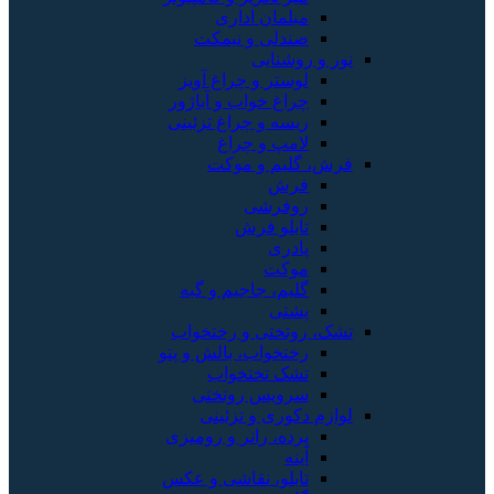
مبلمان اداری
صندلی و نیمکت
نور و روشنایی
لوستر و چراغ آویز
چراغ خواب و آباژور
ریسه و چراغ تزئینی
لامپ و چراغ
فرش، گلیم و موکت
فرش
روفرشی
تابلو فرش
پادری
موکت
گلیم، جاجیم و گبه
پشتی
تشک، روتختی و رختخواب
رختخواب، بالش و پتو
تشک تختخواب
سرویس روتختی
لوازم دکوری و تزئینی
پرده، رانر و رومیزی
آینه
تابلو، نقاشی و عکس