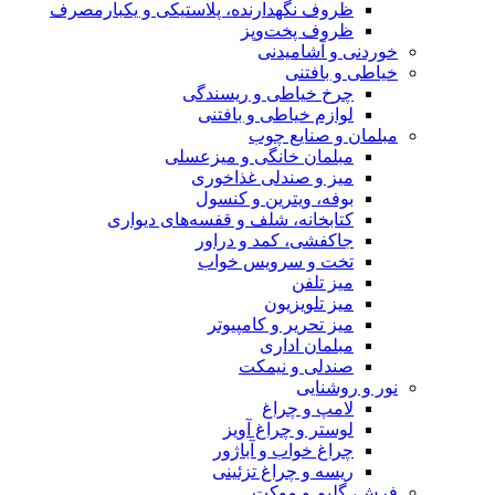
ظروف نگهدارنده، پلاستیکی و یکبارمصرف
ظروف پخت‌وپز
خوردنی و آشامیدنی
خیاطی و بافتنی
چرخ خیاطی و ریسندگی
لوازم خیاطی و بافتنی
مبلمان و صنایع چوب
مبلمان خانگی و میزعسلی
میز و صندلی غذاخوری
بوفه، ویترین و کنسول
کتابخانه، شلف و قفسه‌های دیواری
جاکفشی، کمد و دراور
تخت و سرویس خواب
میز تلفن
میز تلویزیون
میز تحریر و کامپیوتر
مبلمان اداری
صندلی و نیمکت
نور و روشنایی
لامپ و چراغ
لوستر و چراغ آویز
چراغ خواب و آباژور
ریسه و چراغ تزئینی
فرش، گلیم و موکت