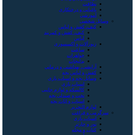
نظافت
باغبانی و درختکاری
آموزشی
وسایل شخصی
کیف، کفش و لباس
کیف، کفش و کمربند
لباس
زیورآلات و اکسسوری
ساعت
جواهرات
بدلیجات
آرایشی، بهداشتی و درمانی
کفش و لباس بچه
وسایل بچه و اسباب بازی
اسباب بازی
کالسکه و لوازم جانبی
تخت و صندلی بچه
اسباب و اثاث بچه
لوازم التحریر
سرگرمی و فراغت
اسباب‌ بازی
تور و چارتر
کتاب و مجله