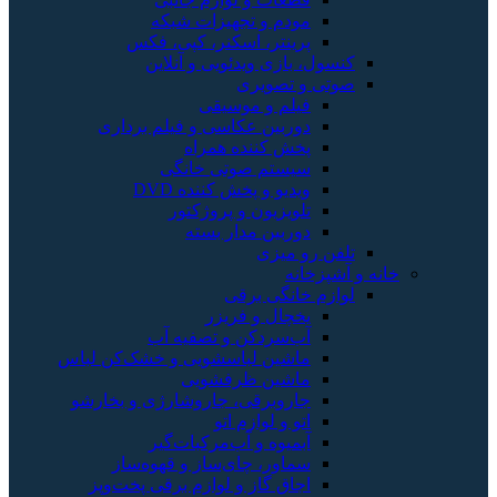
مودم و تجهیزات شبکه
پرینتر، اسکنر، کپی، فکس
کنسول، بازی‌ ویدئویی و آنلاین
صوتی و تصویری
فیلم و موسیقی
دوربین عکاسی و فیلم برداری
پخش کننده همراه
سیستم صوتی خانگی
ویدیو و پخش کننده DVD
تلویزیون و پروژکتور
دوربین مدار بسته
تلفن رو میزی
خانه و آشپزخانه
لوازم خانگی برقی
یخچال و فریزر
آب‌سردکن و تصفیه آب
ماشین لباسشویی و خشک‌کن لباس
ماشین ظرفشویی
جاروبرقی، جاروشارژی و بخارشو
اتو و لوازم اتو
آبمیوه و آب‌مرکبات‌گیر
سماور، چای‌ساز و قهوه‌ساز
اجاق گاز و لوازم برقی پخت‌وپز