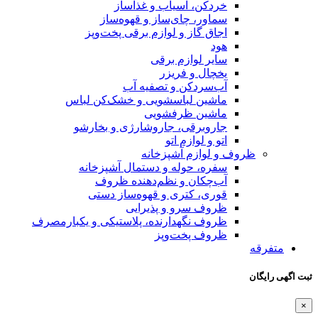
خردکن، آسیاب و غذاساز
سماور، چای‌ساز و قهوه‌ساز
اجاق گاز و لوازم برقی پخت‌وپز
هود
سایر لوازم برقی
یخچال و فریزر
آب‌سردکن و تصفیه آب
ماشین لباسشویی و خشک‌کن لباس
ماشین ظرفشویی
جاروبرقی، جاروشارژی و بخارشو
اتو و لوازم اتو
ظروف و لوازم آشپزخانه
سفره، حوله و دستمال آشپزخانه
آب‌چکان و نظم‌دهنده ظروف
قوری، کتری و قهوه‌ساز دستی
ظروف سرو و پذیرایی
ظروف نگهدارنده، پلاستیکی و یکبارمصرف
ظروف پخت‌وپز
متفرقه
ثبت اگهی رایگان
×