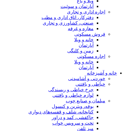
ویلا و باغ
آپارتمان و سوئیت
اجاره اداری و تجاری
دفترکار، اتاق اداری و مطب
صنعتی، کشاورزی و تجاری
مغازه و غرفه
فروش مسکونی
خانه و ویلا
آپارتمان
زمین و کلنگی
اجاره مسکونی
خانه و ویلا
آپارتمان
خانه و آشپزخانه
خوردنی و آشامیدنی
خیاطی و بافتنی
چرخ خیاطی و ریسندگی
لوازم خیاطی و بافتنی
مبلمان و صنایع چوب
بوفه، ویترین و کنسول
کتابخانه، شلف و قفسه‌های دیواری
جاکفشی، کمد و دراور
تخت و سرویس خواب
میز تلفن