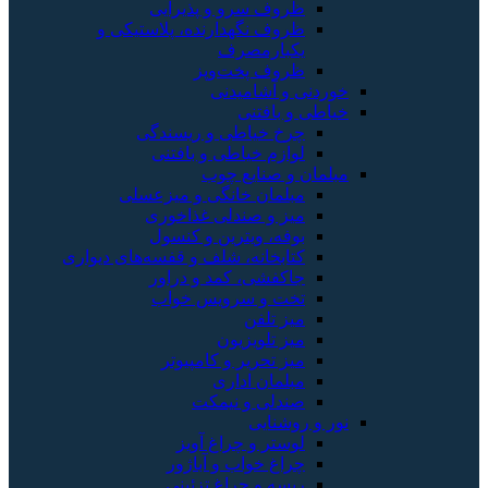
ظروف سرو و پذیرایی
ظروف نگهدارنده، پلاستیکی و
یکبارمصرف
ظروف پخت‌وپز
خوردنی و آشامیدنی
خیاطی و بافتنی
چرخ خیاطی و ریسندگی
لوازم خیاطی و بافتنی
مبلمان و صنایع چوب
مبلمان خانگی و میزعسلی
میز و صندلی غذاخوری
بوفه، ویترین و کنسول
کتابخانه، شلف و قفسه‌های دیواری
جاکفشی، کمد و دراور
تخت و سرویس خواب
میز تلفن
میز تلویزیون
میز تحریر و کامپیوتر
مبلمان اداری
صندلی و نیمکت
نور و روشنایی
لوستر و چراغ آویز
چراغ خواب و آباژور
ریسه و چراغ تزئینی