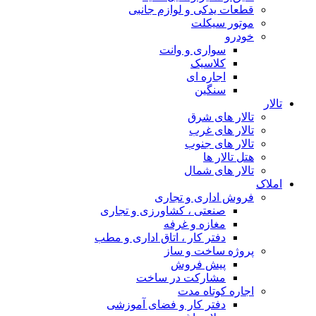
قطعات یدکی و لوازم جانبی
موتور سیکلت
خودرو
سواری و وانت
کلاسیک
اجاره ای
سنگین
تالار
تالار های شرق
تالار های غرب
تالار های جنوب
هتل تالار ها
تالار های شمال
املاک
فروش اداری و تجاری
صنعتی ، کشاورزی و تجاری
مغازه و غرفه
دفتر کار ، اتاق اداری و مطب
پروژه ساخت و ساز
پیش فروش
مشارکت در ساخت
اجاره کوتاه مدت
دفتر کار و فضای آموزشی