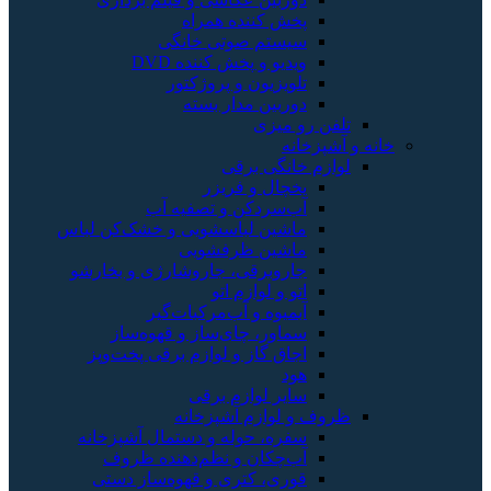
پخش کننده همراه
سیستم صوتی خانگی
ویدیو و پخش کننده DVD
تلویزیون و پروژکتور
دوربین مدار بسته
تلفن رو میزی
خانه و آشپزخانه
لوازم خانگی برقی
یخچال و فریزر
آب‌سردکن و تصفیه آب
ماشین لباسشویی و خشک‌کن لباس
ماشین ظرفشویی
جاروبرقی، جاروشارژی و بخارشو
اتو و لوازم اتو
آبمیوه و آب‌مرکبات‌گیر
سماور، چای‌ساز و قهوه‌ساز
اجاق گاز و لوازم برقی پخت‌وپز
هود
سایر لوازم برقی
ظروف و لوازم آشپزخانه
سفره، حوله و دستمال آشپزخانه
آب‌چکان و نظم‌دهنده ظروف
قوری، کتری و قهوه‌ساز دستی