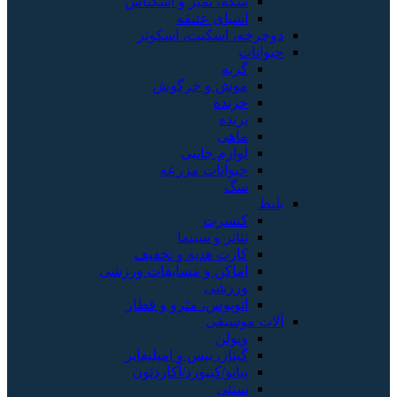
سکه، تمبر و اسکناس
اشیای عتیقه
دوچرخه، اسکیت، اسکوتر
حیوانات
گربه
موش و خرگوش
خزنده
پرنده
ماهی
لوازم جانبی
حیوانات مزرعه
سگ
بلیط
کنسرت
تئاتر و سینما
کارت هدیه و تخفیف
اماکن و مسابقات ورزشی
ورزشی
اتوبوس، مترو و قطار
آلات موسیقی
ویولن
گیتار، بیس و امپلیفایر
پیانو/کیبورد/آکاردئون
سنتی