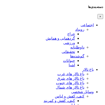
دسته‌بندی‌ها
×
اجتماعی
رویداد
حراج
گردهمایی و همایش
ورزشی
داوطلبانه
تحقیقاتی
گم‌شده‌ها
حیوانات
اشیا
باغ تالار
باغ تالار های غرب
باغ تالار های شرق
باغ تالار های جنوب
باغ تالار های شمال
وسایل شخصی
کیف، کفش و لباس
کیف، کفش و کمربند