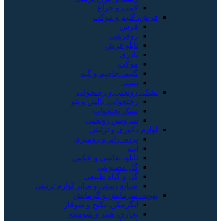
لامپ و چراغ
فرش، گلیم و موکت
فرش
روفرشی
تابلو فرش
پادری
موکت
گلیم، جاجیم و گبه
پشتی
تشک، روتختی و رختخواب
رختخواب، بالش و پتو
تشک تختخواب
سرویس روتختی
لوازم دکوری و تزئینی
پرده، رانر و رومیزی
آینه
تابلو، نقاشی و عکس
گل مصنوعی
گل و گیاه طبیعی
صنایع دستی و سایر لوازم تزئینی
تهویه، سرمایش و گرمایش
آبگرمکن، پکیج و شوفاژ
بخاری، هیتر و شومینه