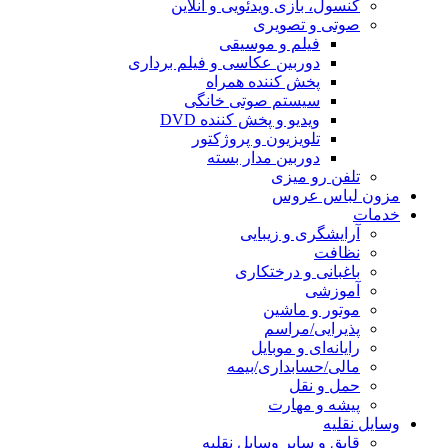
کنسول، بازی‌ ویدئویی و آنلاین
صوتی و تصویری
فیلم و موسیقی
دوربین عکاسی و فیلم برداری
پخش کننده همراه
سیستم صوتی خانگی
ویدیو و پخش کننده DVD
تلویزیون و پروژکتور
دوربین مدار بسته
تلفن رو میزی
مزون لباس عروس
خدمات
آرایشگری و زیبایی
نظافت
باغبانی و درختکاری
آموزشی
موتور و ماشین
پذیرایی/مراسم
رایانه‌ای و موبایل
مالی/حسابداری/بیمه
حمل و نقل
پیشه و مهارت
وسایل نقلیه
قایق و سایر وسایل نقلیه