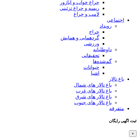
چراغ خواب و آباژور
ریسه و چراغ تزئینی
لامپ و چراغ
اجتماعی
رویداد
حراج
گردهمایی و همایش
ورزشی
داوطلبانه
تحقیقاتی
گم‌شده‌ها
حیوانات
اشیا
باغ تالار
باغ تالار های شمال
باغ تالار های غرب
باغ تالار های شرق
باغ تالار های جنوب
متفرقه
ثبت اگهی رایگان
×