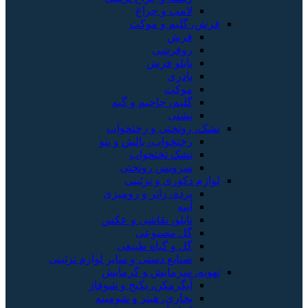
لامپ و چراغ
فرش، گلیم و موکت
فرش
روفرشی
تابلو فرش
پادری
موکت
گلیم، جاجیم و گبه
پشتی
تشک، روتختی و رختخواب
رختخواب، بالش و پتو
تشک تختخواب
سرویس روتختی
لوازم دکوری و تزئینی
پرده، رانر و رومیزی
آینه
تابلو، نقاشی و عکس
گل مصنوعی
گل و گیاه طبیعی
صنایع دستی و سایر لوازم تزئینی
تهویه، سرمایش و گرمایش
آبگرمکن، پکیج و شوفاژ
بخاری، هیتر و شومینه