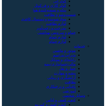
کولر آبی
کولر گازی و فن‌کوئل
پنکه و تصفیه‌کنندهٔ هوا
شست‌وشو و نظافت
مواد شوینده و دستمال کاغذی
لوازم نظافت
بندرخت و رخت‌آویز
حمام و سرویس بهداشتی
لوازم حمام
لوازم حمام
خدمات
موتور و ماشین
پذیرایی/مراسم
رایانه‌ای و موبایل
مالی/حسابداری/بیمه
حمل و نقل
پیشه و مهارت
آرایشگری و زیبایی
نظافت
باغبانی و درختکاری
آموزشی
وسایل شخصی
کیف، کفش و لباس
کیف، کفش و کمربند