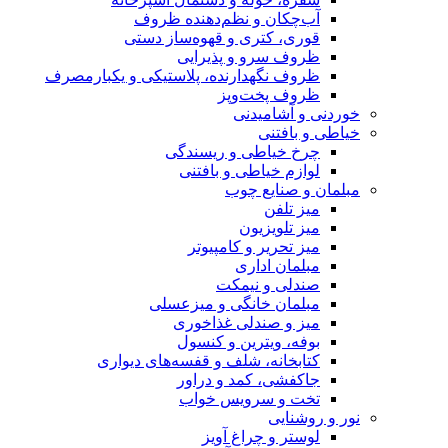
آب‌چکان و نظم‌دهنده ظروف
قوری، کتری و قهوه‌ساز دستی
ظروف سرو و پذیرایی
ظروف نگهدارنده، پلاستیکی و یکبارمصرف
ظروف پخت‌وپز
خوردنی و آشامیدنی
خیاطی و بافتنی
چرخ خیاطی و ریسندگی
لوازم خیاطی و بافتنی
مبلمان و صنایع چوب
میز تلفن
میز تلویزیون
میز تحریر و کامپیوتر
مبلمان اداری
صندلی و نیمکت
مبلمان خانگی و میزعسلی
میز و صندلی غذاخوری
بوفه، ویترین و کنسول
کتابخانه، شلف و قفسه‌های دیواری
جاکفشی، کمد و دراور
تخت و سرویس خواب
نور و روشنایی
لوستر و چراغ آویز