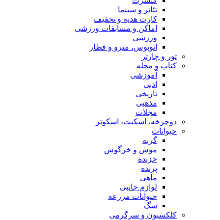
کنسرت
تئاتر و سینما
کارت هدیه و تخفیف
اماکن و مسابقات ورزشی
ورزشی
اتوبوس، مترو و قطار
تور و چارتر
کتاب و مجله
آموزشی
ادبی
تاریخی
مذهبی
مجلات
دوچرخه، اسکیت، اسکوتر
حیوانات
گربه
موش و خرگوش
خزنده
پرنده
ماهی
لوازم جانبی
حیوانات مزرعه
سگ
کلکسیون و سرگرمی