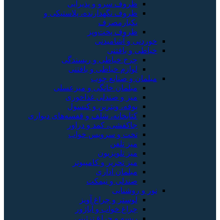
ظروف سرو و پذیرایی
ظروف نگهدارنده، پلاستیکی و
یکبارمصرف
ظروف پخت‌وپز
خوردنی و آشامیدنی
خیاطی و بافتنی
چرخ خیاطی و ریسندگی
لوازم خیاطی و بافتنی
مبلمان و صنایع چوب
مبلمان خانگی و میزعسلی
میز و صندلی غذاخوری
بوفه، ویترین و کنسول
کتابخانه، شلف و قفسه‌های دیواری
جاکفشی، کمد و دراور
تخت و سرویس خواب
میز تلفن
میز تلویزیون
میز تحریر و کامپیوتر
مبلمان اداری
صندلی و نیمکت
نور و روشنایی
لوستر و چراغ آویز
چراغ خواب و آباژور
ریسه و چراغ تزئینی