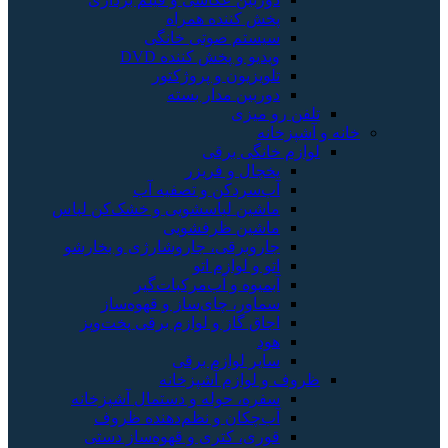
پخش کننده همراه
سیستم صوتی خانگی
ویدیو و پخش کننده DVD
تلویزیون و پروژکتور
دوربین مدار بسته
تلفن رو میزی
خانه و آشپزخانه
لوازم خانگی برقی
یخچال و فریزر
آب‌سردکن و تصفیه آب
ماشین لباسشویی و خشک‌کن لباس
ماشین ظرفشویی
جاروبرقی، جاروشارژی و بخارشو
اتو و لوازم اتو
آبمیوه و آب‌مرکبات‌گیر
سماور، چای‌ساز و قهوه‌ساز
اجاق گاز و لوازم برقی پخت‌وپز
هود
سایر لوازم برقی
ظروف و لوازم آشپزخانه
سفره، حوله و دستمال آشپزخانه
آب‌چکان و نظم‌دهنده ظروف
قوری، کتری و قهوه‌ساز دستی