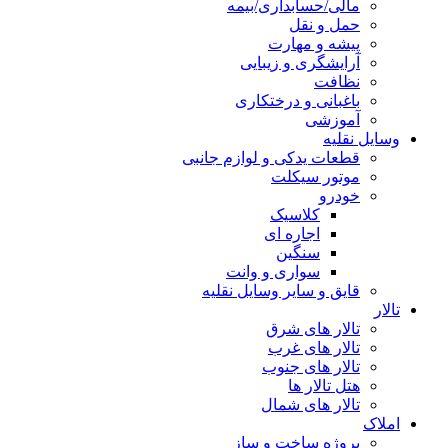
مالی/حسابداری/بیمه
حمل و نقل
پیشه و مهارت
آرایشگری و زیبایی
نظافت
باغبانی و درختکاری
آموزشی
وسایل نقلیه
قطعات یدکی و لوازم جانبی
موتور سیکلت
خودرو
کلاسیک
اجاره ای
سنگین
سواری و وانت
قایق و سایر وسایل نقلیه
تالار
تالار های شرق
تالار های غرب
تالار های جنوب
هتل تالار ها
تالار های شمال
املاک
پروژه ساخت و ساز