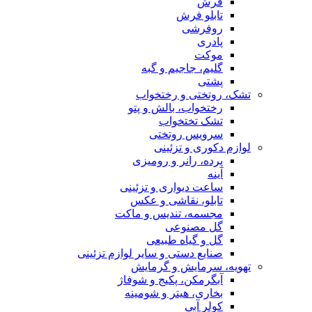
فرش
تابلو فرش
روفرشی
پادری
موکت
گلیم، جاجیم و گبه
پشتی
تشک، روتختی و رختخواب
رختخواب، بالش و پتو
تشک تختخواب
سرویس روتختی
لوازم دکوری و تزئینی
پرده، رانر و رومیزی
آینه
ساعت دیواری و تزئینی
تابلو، نقاشی و عکس
مجسمه، تندیس و ماکت
گل مصنوعی
گل و گیاه طبیعی
صنایع دستی و سایر لوازم تزئینی
تهویه، سرمایش و گرمایش
آبگرمکن، پکیج و شوفاژ
بخاری، هیتر و شومینه
کولر آبی