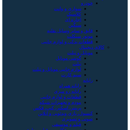
خودرو
سواری و وانت
کلاسیک
اجاره ای
سنگین
قایق و سایر وسایل نقلیه
موتور سیکلت
قطعات یدکی و لوازم جانبی
کالای دیجیتال
موبایل و تبلت
گوشی موبایل
تبلت
لوازم جانبی موبایل و تبلت
سیم کارت
رایانه
رایانه همراه
رایانه رو میزی
قطعات و لوازم جانبی
مودم و تجهیزات شبکه
پرینتر، اسکنر، کپی، فکس
کنسول، بازی‌ ویدئویی و آنلاین
صوتی و تصویری
فیلم و موسیقی
دوربین عکاسی و فیلم برداری