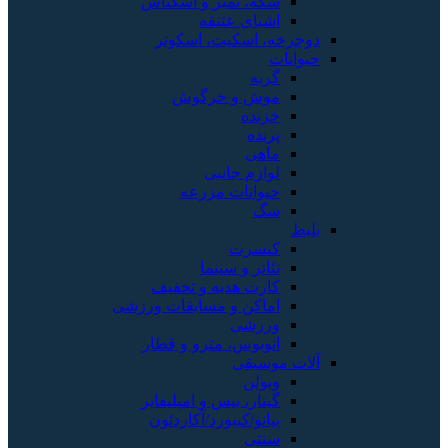
سکه، تمبر و اسکناس
اشیای عتیقه
دوچرخه، اسکیت، اسکوتر
حیوانات
گربه
موش و خرگوش
خزنده
پرنده
ماهی
لوازم جانبی
حیوانات مزرعه
سگ
بلیط
کنسرت
تئاتر و سینما
کارت هدیه و تخفیف
اماکن و مسابقات ورزشی
ورزشی
اتوبوس، مترو و قطار
آلات موسیقی
ویولن
گیتار، بیس و امپلیفایر
پیانو/کیبورد/آکاردئون
سنتی