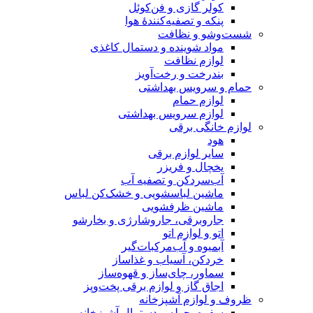
کولر گازی و فن‌کوئل
پنکه و تصفیه‌کنندهٔ هوا
شست‌وشو و نظافت
مواد شوینده و دستمال کاغذی
لوازم نظافت
بندرخت و رخت‌آویز
حمام و سرویس بهداشتی
لوازم حمام
لوازم سرویس بهداشتی
لوازم خانگی برقی
هود
سایر لوازم برقی
یخچال و فریزر
آب‌سردکن و تصفیه آب
ماشین لباسشویی و خشک‌کن لباس
ماشین ظرفشویی
جاروبرقی، جاروشارژی و بخارشو
اتو و لوازم اتو
آبمیوه و آب‌مرکبات‌گیر
خردکن، آسیاب و غذاساز
سماور، چای‌ساز و قهوه‌ساز
اجاق گاز و لوازم برقی پخت‌وپز
ظروف و لوازم آشپزخانه
سفره، حوله و دستمال آشپزخانه