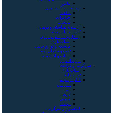
لباس
زیورآلات و اکسسوری
ساعت
جواهرات
بدلیجات
آرایشی، بهداشتی و درمانی
کفش و لباس بچه
وسایل بچه و اسباب بازی
اسباب بازی
کالسکه و لوازم جانبی
تخت و صندلی بچه
اسباب و اثاث بچه
لوازم التحریر
سرگرمی و فراغت
اسباب‌ بازی
تور و چارتر
کتاب و مجله
آموزشی
ادبی
تاریخی
مذهبی
مجلات
کلکسیون و سرگرمی