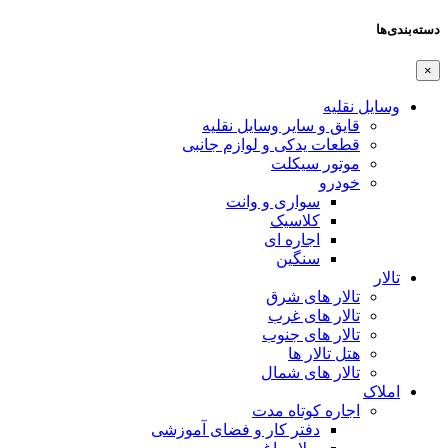
دسته‌بندی‌ها
×
وسایل نقلیه
قایق و سایر وسایل نقلیه
قطعات یدکی و لوازم جانبی
موتور سیکلت
خودرو
سواری و وانت
کلاسیک
اجاره ای
سنگین
تالار
تالار های شرق
تالار های غرب
تالار های جنوب
هتل تالار ها
تالار های شمال
املاک
اجاره کوتاه مدت
دفتر کار و فضای آموزشی