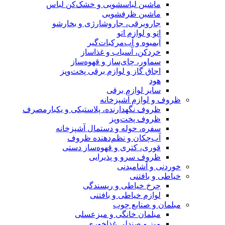
ماشین لباسشویی و خشک‌کن لباس
ماشین ظرفشویی
جاروبرقی، جاروشارژی و بخارشو
اتو و لوازم اتو
آبمیوه و آب‌مرکبات‌گیر
خردکن، آسیاب و غذاساز
سماور، چای‌ساز و قهوه‌ساز
اجاق گاز و لوازم برقی پخت‌وپز
هود
سایر لوازم برقی
ظروف و لوازم آشپزخانه
ظروف نگهدارنده، پلاستیکی و یکبارمصرف
ظروف پخت‌وپز
سفره، حوله و دستمال آشپزخانه
آب‌چکان و نظم‌دهنده ظروف
قوری، کتری و قهوه‌ساز دستی
ظروف سرو و پذیرایی
خوردنی و آشامیدنی
خیاطی و بافتنی
چرخ خیاطی و ریسندگی
لوازم خیاطی و بافتنی
مبلمان و صنایع چوب
مبلمان خانگی و میزعسلی
میز و صندلی غذاخوری