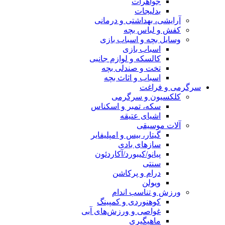
جواهرات
بدلیجات
آرایشی، بهداشتی و درمانی
کفش و لباس بچه
وسایل بچه و اسباب بازی
اسباب بازی
کالسکه و لوازم جانبی
تخت و صندلی بچه
اسباب و اثاث بچه
سرگرمی و فراغت
کلکسیون و سرگرمی
سکه، تمبر و اسکناس
اشیای عتیقه
آلات موسیقی
گیتار، بیس و امپلیفایر
سازهای بادی
پیانو/کیبورد/آکاردئون
سنتی
درام و پرکاشن
ویولن
ورزش و تناسب اندام
کوهنوردی و کمپینگ
غواصی و ورزش‌های آبی
ماهیگیری