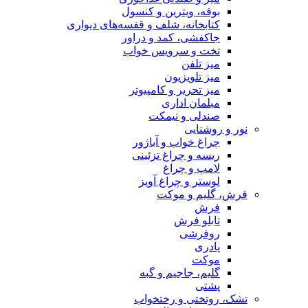
بوفه، ویترین و کنسول
کتابخانه، شلف و قفسه‌های دیواری
جاکفشی، کمد و دراور
تخت و سرویس خواب
میز تلفن
میز تلویزیون
میز تحریر و کامپیوتر
مبلمان اداری
صندلی و نیمکت
نور و روشنایی
چراغ خواب و آباژور
ریسه و چراغ تزئینی
لامپ و چراغ
لوستر و چراغ آویز
فرش، گلیم و موکت
فرش
تابلو فرش
روفرشی
پادری
موکت
گلیم، جاجیم و گبه
پشتی
تشک، روتختی و رختخواب