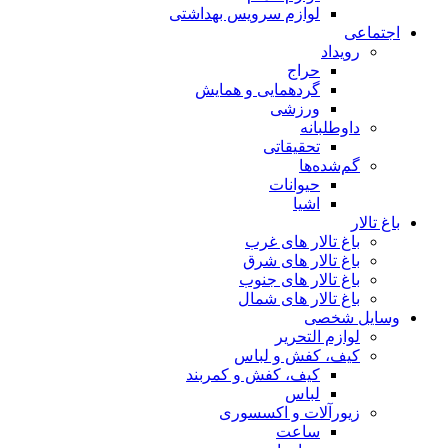
لوازم سرویس بهداشتی
اجتماعی
رویداد
حراج
گردهمایی و همایش
ورزشی
داوطلبانه
تحقیقاتی
گم‌شده‌ها
حیوانات
اشیا
باغ تالار
باغ تالار های غرب
باغ تالار های شرق
باغ تالار های جنوب
باغ تالار های شمال
وسایل شخصی
لوازم التحریر
کیف، کفش و لباس
کیف، کفش و کمربند
لباس
زیورآلات و اکسسوری
ساعت