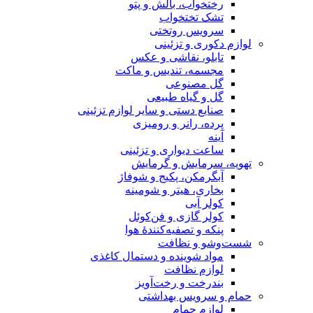
رختخواب، بالش و پتو
تشک تختخواب
سرویس روتختی
لوازم دکوری و تزئینی
تابلو، نقاشی و عکس
مجسمه، تندیس و ماکت
گل مصنوعی
گل و گیاه طبیعی
صنایع دستی و سایر لوازم تزئینی
پرده، رانر و رومیزی
آینه
ساعت دیواری و تزئینی
تهویه، سرمایش و گرمایش
آبگرمکن، پکیج و شوفاژ
بخاری، هیتر و شومینه
کولر آبی
کولر گازی و فن‌کوئل
پنکه و تصفیه‌کنندهٔ هوا
شست‌وشو و نظافت
مواد شوینده و دستمال کاغذی
لوازم نظافت
بندرخت و رخت‌آویز
حمام و سرویس بهداشتی
لوازم حمام