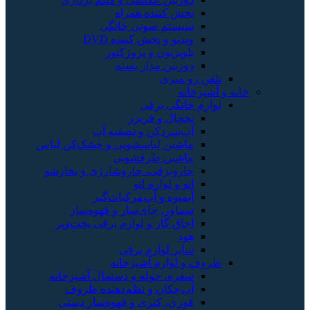
پخش کننده همراه
سیستم صوتی خانگی
ویدیو و پخش کننده DVD
تلویزیون و پروژکتور
دوربین مدار بسته
تلفن رو میزی
خانه و آشپزخانه
لوازم خانگی برقی
یخچال و فریزر
آب‌سردکن و تصفیه آب
ماشین لباسشویی و خشک‌کن لباس
ماشین ظرفشویی
جاروبرقی، جاروشارژی و بخارشو
اتو و لوازم اتو
آبمیوه و آب‌مرکبات‌گیر
سماور، چای‌ساز و قهوه‌ساز
اجاق گاز و لوازم برقی پخت‌وپز
هود
سایر لوازم برقی
ظروف و لوازم آشپزخانه
سفره، حوله و دستمال آشپزخانه
آب‌چکان و نظم‌دهنده ظروف
قوری، کتری و قهوه‌ساز دستی