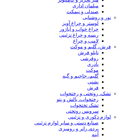
مبلمان اداری
صندلی و نیمکت
نور و روشنایی
لوستر و چراغ آویز
چراغ خواب و آباژور
ریسه و چراغ تزئینی
لامپ و چراغ
فرش، گلیم و موکت
تابلو فرش
روفرشی
پادری
موکت
گلیم، جاجیم و گبه
پشتی
فرش
تشک، روتختی و رختخواب
رختخواب، بالش و پتو
تشک تختخواب
سرویس روتختی
لوازم دکوری و تزئینی
صنایع دستی و سایر لوازم تزئینی
پرده، رانر و رومیزی
آینه