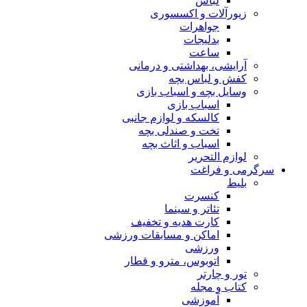
لباس
زیورآلات و اکسسوری
جواهرات
بدلیجات
ساعت
آرایشی، بهداشتی و درمانی
کفش و لباس بچه
وسایل بچه و اسباب بازی
اسباب بازی
کالسکه و لوازم جانبی
تخت و صندلی بچه
اسباب و اثاث بچه
لوازم التحریر
سرگرمی و فراغت
بلیط
کنسرت
تئاتر و سینما
کارت هدیه و تخفیف
اماکن و مسابقات ورزشی
ورزشی
اتوبوس، مترو و قطار
تور و چارتر
کتاب و مجله
آموزشی