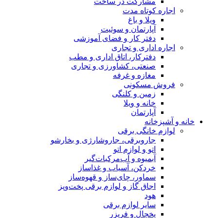
مشارکت در ساخت
اجاره کوتاه مدت
ویلا و باغ
آپارتمان و سوئیت
دفتر کار و فضای آموزشی
اجاره اداری و تجاری
دفترکار، اتاق اداری و مطب
صنعتی، کشاورزی و تجاری
مغازه و غرفه
فروش مسکونی
زمین و کلنگی
خانه و ویلا
آپارتمان
خانه و آشپزخانه
لوازم خانگی برقی
جاروبرقی، جاروشارژی و بخارشو
اتو و لوازم اتو
آبمیوه و آب‌مرکبات‌گیر
خردکن، آسیاب و غذاساز
سماور، چای‌ساز و قهوه‌ساز
اجاق گاز و لوازم برقی پخت‌وپز
هود
سایر لوازم برقی
یخچال و فریزر