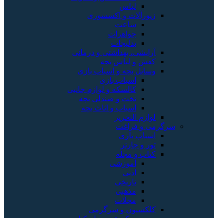
لباس
زیورآلات و اکسسوری
ساعت
جواهرات
بدلیجات
آرایشی، بهداشتی و درمانی
کفش و لباس بچه
وسایل بچه و اسباب بازی
اسباب بازی
کالسکه و لوازم جانبی
تخت و صندلی بچه
اسباب و اثاث بچه
لوازم التحریر
سرگرمی و فراغت
اسباب‌ بازی
تور و چارتر
کتاب و مجله
آموزشی
ادبی
تاریخی
مذهبی
مجلات
کلکسیون و سرگرمی