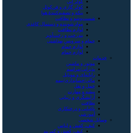
کولر آبی
کولر گازی و فن‌کوئل
پنکه و تصفیه‌کنندهٔ هوا
شست‌وشو و نظافت
مواد شوینده و دستمال کاغذی
لوازم نظافت
بندرخت و رخت‌آویز
حمام و سرویس بهداشتی
لوازم حمام
لوازم حمام
خدمات
موتور و ماشین
پذیرایی/مراسم
رایانه‌ای و موبایل
مالی/حسابداری/بیمه
حمل و نقل
پیشه و مهارت
آرایشگری و زیبایی
نظافت
باغبانی و درختکاری
آموزشی
وسایل شخصی
کیف، کفش و لباس
کیف، کفش و کمربند