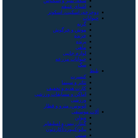
سکه، تمبر و اسکناس
اشیای عتیقه
دوچرخه، اسکیت، اسکوتر
حیوانات
گربه
موش و خرگوش
خزنده
پرنده
ماهی
لوازم جانبی
حیوانات مزرعه
سگ
بلیط
کنسرت
تئاتر و سینما
کارت هدیه و تخفیف
اماکن و مسابقات ورزشی
ورزشی
اتوبوس، مترو و قطار
آلات موسیقی
ویولن
گیتار، بیس و امپلیفایر
پیانو/کیبورد/آکاردئون
سنتی