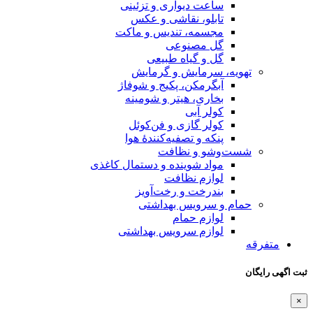
ساعت دیواری و تزئینی
تابلو، نقاشی و عکس
مجسمه، تندیس و ماکت
گل مصنوعی
گل و گیاه طبیعی
تهویه، سرمایش و گرمایش
آبگرمکن، پکیج و شوفاژ
بخاری، هیتر و شومینه
کولر آبی
کولر گازی و فن‌کوئل
پنکه و تصفیه‌کنندهٔ هوا
شست‌وشو و نظافت
مواد شوینده و دستمال کاغذی
لوازم نظافت
بندرخت و رخت‌آویز
حمام و سرویس بهداشتی
لوازم حمام
لوازم سرویس بهداشتی
متفرقه
ثبت اگهی رایگان
×