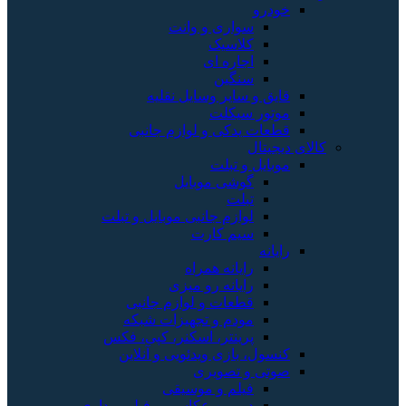
خودرو
سواری و وانت
کلاسیک
اجاره ای
سنگین
قایق و سایر وسایل نقلیه
موتور سیکلت
قطعات یدکی و لوازم جانبی
کالای دیجیتال
موبایل و تبلت
گوشی موبایل
تبلت
لوازم جانبی موبایل و تبلت
سیم کارت
رایانه
رایانه همراه
رایانه رو میزی
قطعات و لوازم جانبی
مودم و تجهیزات شبکه
پرینتر، اسکنر، کپی، فکس
کنسول، بازی‌ ویدئویی و آنلاین
صوتی و تصویری
فیلم و موسیقی
دوربین عکاسی و فیلم برداری