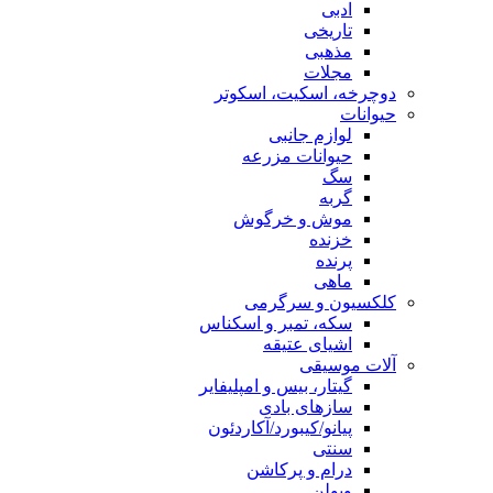
ادبی
تاریخی
مذهبی
مجلات
دوچرخه، اسکیت، اسکوتر
حیوانات
لوازم جانبی
حیوانات مزرعه
سگ
گربه
موش و خرگوش
خزنده
پرنده
ماهی
کلکسیون و سرگرمی
سکه، تمبر و اسکناس
اشیای عتیقه
آلات موسیقی
گیتار، بیس و امپلیفایر
سازهای بادی
پیانو/کیبورد/آکاردئون
سنتی
درام و پرکاشن
ویولن