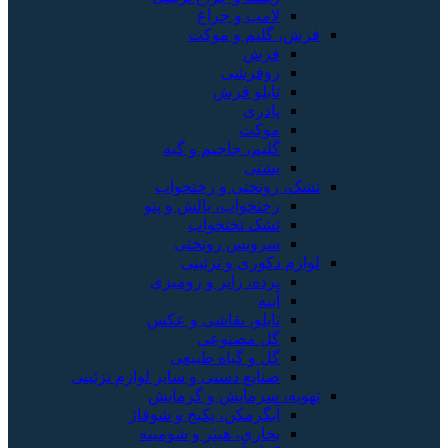
لامپ و چراغ
فرش، گلیم و موکت
فرش
روفرشی
تابلو فرش
پادری
موکت
گلیم، جاجیم و گبه
پشتی
تشک، روتختی و رختخواب
رختخواب، بالش و پتو
تشک تختخواب
سرویس روتختی
لوازم دکوری و تزئینی
پرده، رانر و رومیزی
آینه
تابلو، نقاشی و عکس
گل مصنوعی
گل و گیاه طبیعی
صنایع دستی و سایر لوازم تزئینی
تهویه، سرمایش و گرمایش
آبگرمکن، پکیج و شوفاژ
بخاری، هیتر و شومینه