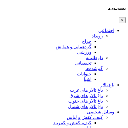
دسته‌بندی‌ها
×
اجتماعی
رویداد
حراج
گردهمایی و همایش
ورزشی
داوطلبانه
تحقیقاتی
گم‌شده‌ها
حیوانات
اشیا
باغ تالار
باغ تالار های غرب
باغ تالار های شرق
باغ تالار های جنوب
باغ تالار های شمال
وسایل شخصی
کیف، کفش و لباس
کیف، کفش و کمربند