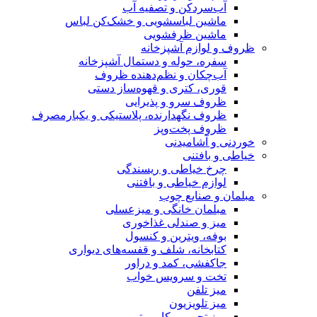
آب‌سردکن و تصفیه آب
ماشین لباسشویی و خشک‌کن لباس
ماشین ظرفشویی
ظروف و لوازم آشپزخانه
سفره، حوله و دستمال آشپزخانه
آب‌چکان و نظم‌دهنده ظروف
قوری، کتری و قهوه‌ساز دستی
ظروف سرو و پذیرایی
ظروف نگهدارنده، پلاستیکی و یکبارمصرف
ظروف پخت‌وپز
خوردنی و آشامیدنی
خیاطی و بافتنی
چرخ خیاطی و ریسندگی
لوازم خیاطی و بافتنی
مبلمان و صنایع چوب
مبلمان خانگی و میزعسلی
میز و صندلی غذاخوری
بوفه، ویترین و کنسول
کتابخانه، شلف و قفسه‌های دیواری
جاکفشی، کمد و دراور
تخت و سرویس خواب
میز تلفن
میز تلویزیون
میز تحریر و کامپیوتر