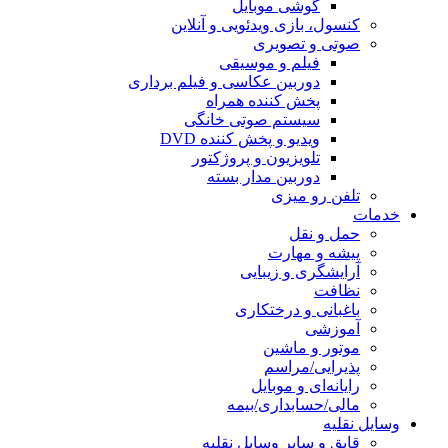
گوشی موبایل
کنسول، بازی‌ ویدئویی و آنلاین
صوتی و تصویری
فیلم و موسیقی
دوربین عکاسی و فیلم برداری
پخش کننده همراه
سیستم صوتی خانگی
ویدیو و پخش کننده DVD
تلویزیون و پروژکتور
دوربین مدار بسته
تلفن رو میزی
خدمات
حمل و نقل
پیشه و مهارت
آرایشگری و زیبایی
نظافت
باغبانی و درختکاری
آموزشی
موتور و ماشین
پذیرایی/مراسم
رایانه‌ای و موبایل
مالی/حسابداری/بیمه
وسایل نقلیه
قایق و سایر وسایل نقلیه