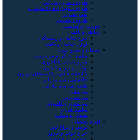
ظروف سرو و پذیرایی
ظروف نگهدارنده، پلاستیکی و
یکبارمصرف
ظروف پخت‌وپز
خوردنی و آشامیدنی
خیاطی و بافتنی
چرخ خیاطی و ریسندگی
لوازم خیاطی و بافتنی
مبلمان و صنایع چوب
مبلمان خانگی و میزعسلی
میز و صندلی غذاخوری
بوفه، ویترین و کنسول
کتابخانه، شلف و قفسه‌های دیواری
جاکفشی، کمد و دراور
تخت و سرویس خواب
میز تلفن
میز تلویزیون
میز تحریر و کامپیوتر
مبلمان اداری
صندلی و نیمکت
نور و روشنایی
لوستر و چراغ آویز
چراغ خواب و آباژور
ریسه و چراغ تزئینی