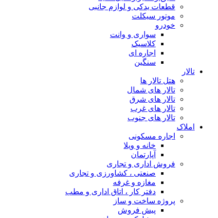
قطعات یدکی و لوازم جانبی
موتور سیکلت
خودرو
سواری و وانت
کلاسیک
اجاره ای
سنگین
تالار
هتل تالار ها
تالار های شمال
تالار های شرق
تالار های غرب
تالار های جنوب
املاک
اجاره مسکونی
خانه و ویلا
آپارتمان
فروش اداری و تجاری
صنعتی ، کشاورزی و تجاری
مغازه و غرفه
دفتر کار ، اتاق اداری و مطب
پروژه ساخت و ساز
پیش فروش