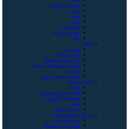
موش و خرگوش
خزنده
پرنده
ماهی
لوازم جانبی
حیوانات مزرعه
سگ
بلیط
کنسرت
تئاتر و سینما
کارت هدیه و تخفیف
اماکن و مسابقات ورزشی
ورزشی
اتوبوس، مترو و قطار
آلات موسیقی
ویولن
گیتار، بیس و امپلیفایر
پیانو/کیبورد/آکاردئون
سنتی
درام و پرکاشن
ورزش و تناسب اندام
ورزش‌های توپی
کوهنوردی و کمپینگ