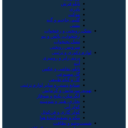
تابلو فرش
پادری
موکت
گلیم، جاجیم و گبه
پشتی
تشک، روتختی و رختخواب
رختخواب، بالش و پتو
تشک تختخواب
سرویس روتختی
لوازم دکوری و تزئینی
پرده، رانر و رومیزی
آینه
تابلو، نقاشی و عکس
گل مصنوعی
گل و گیاه طبیعی
صنایع دستی و سایر لوازم تزئینی
تهویه، سرمایش و گرمایش
آبگرمکن، پکیج و شوفاژ
بخاری، هیتر و شومینه
کولر آبی
کولر گازی و فن‌کوئل
پنکه و تصفیه‌کنندهٔ هوا
شست‌وشو و نظافت