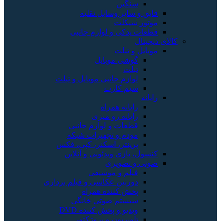
سنگین
قایق و سایر وسایل نقلیه
موتور سیکلت
قطعات یدکی و لوازم جانبی
کالای دیجیتال
موبایل و تبلت
گوشی موبایل
تبلت
لوازم جانبی موبایل و تبلت
سیم کارت
رایانه
رایانه همراه
رایانه رو میزی
قطعات و لوازم جانبی
مودم و تجهیزات شبکه
پرینتر، اسکنر، کپی، فکس
کنسول، بازی‌ ویدئویی و آنلاین
صوتی و تصویری
فیلم و موسیقی
دوربین عکاسی و فیلم برداری
پخش کننده همراه
سیستم صوتی خانگی
ویدیو و پخش کننده DVD
تلویزیون و پروژکتور