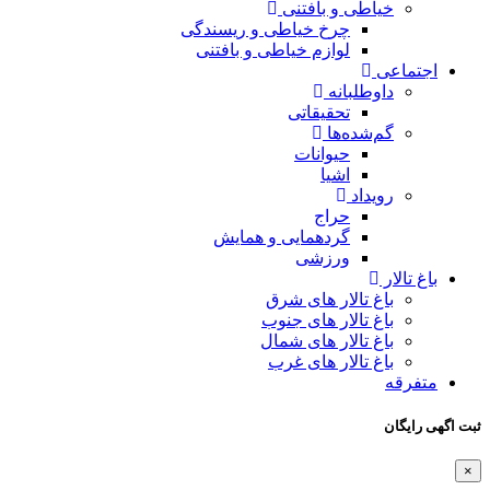
خیاطی و بافتنی
چرخ خیاطی و ریسندگی
لوازم خیاطی و بافتنی
اجتماعی
داوطلبانه
تحقیقاتی
گم‌شده‌ها
حیوانات
اشیا
رویداد
حراج
گردهمایی و همایش
ورزشی
باغ تالار
باغ تالار های شرق
باغ تالار های جنوب
باغ تالار های شمال
باغ تالار های غرب
متفرقه
ثبت اگهی رایگان
×