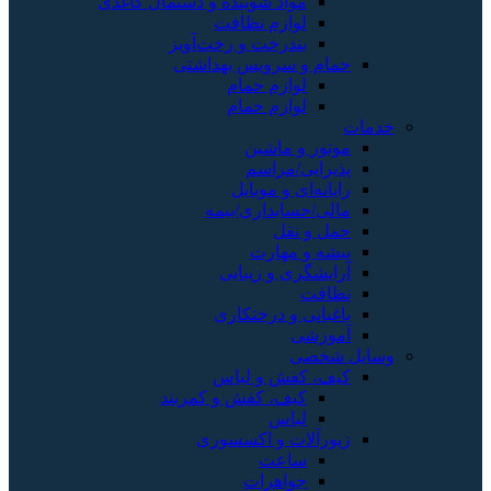
مواد شوینده و دستمال کاغذی
لوازم نظافت
بندرخت و رخت‌آویز
حمام و سرویس بهداشتی
لوازم حمام
لوازم حمام
خدمات
موتور و ماشین
پذیرایی/مراسم
رایانه‌ای و موبایل
مالی/حسابداری/بیمه
حمل و نقل
پیشه و مهارت
آرایشگری و زیبایی
نظافت
باغبانی و درختکاری
آموزشی
وسایل شخصی
کیف، کفش و لباس
کیف، کفش و کمربند
لباس
زیورآلات و اکسسوری
ساعت
جواهرات