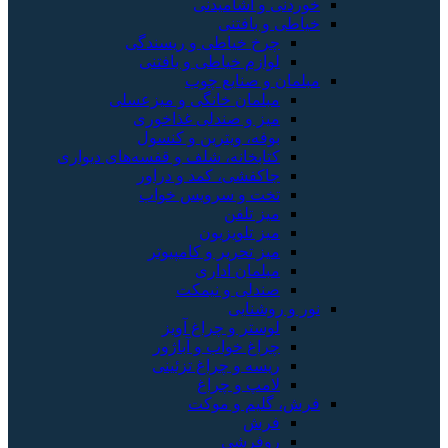
خوردنی و آشامیدنی
خیاطی و بافتنی
چرخ خیاطی و ریسندگی
لوازم خیاطی و بافتنی
مبلمان و صنایع چوب
مبلمان خانگی و میزعسلی
میز و صندلی غذاخوری
بوفه، ویترین و کنسول
کتابخانه، شلف و قفسه‌های دیواری
جاکفشی، کمد و دراور
تخت و سرویس خواب
میز تلفن
میز تلویزیون
میز تحریر و کامپیوتر
مبلمان اداری
صندلی و نیمکت
نور و روشنایی
لوستر و چراغ آویز
چراغ خواب و آباژور
ریسه و چراغ تزئینی
لامپ و چراغ
فرش، گلیم و موکت
فرش
روفرشی