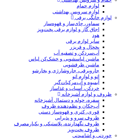
لوازم حمام
لوازم سرویس بهداشتی
لوازم خانگی برقی
سماور، چای‌ساز و قهوه‌ساز
اجاق گاز و لوازم برقی پخت‌وپز
هود
سایر لوازم برقی
یخچال و فریزر
آب‌سردکن و تصفیه آب
ماشین لباسشویی و خشک‌کن لباس
ماشین ظرفشویی
جاروبرقی، جاروشارژی و بخارشو
اتو و لوازم اتو
آبمیوه و آب‌مرکبات‌گیر
خردکن، آسیاب و غذاساز
ظروف و لوازم آشپزخانه
سفره، حوله و دستمال آشپزخانه
آب‌چکان و نظم‌دهنده ظروف
قوری، کتری و قهوه‌ساز دستی
ظروف سرو و پذیرایی
ظروف نگهدارنده، پلاستیکی و یکبارمصرف
ظروف پخت‌وپز
خوردنی و آشامیدنی