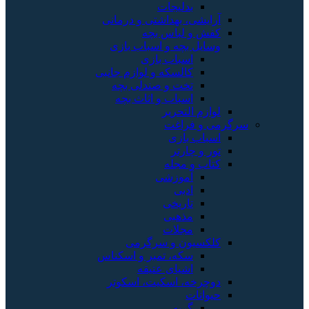
بدلیجات
آرایشی، بهداشتی و درمانی
کفش و لباس بچه
وسایل بچه و اسباب بازی
اسباب بازی
کالسکه و لوازم جانبی
تخت و صندلی بچه
اسباب و اثاث بچه
لوازم التحریر
سرگرمی و فراغت
اسباب‌ بازی
تور و چارتر
کتاب و مجله
آموزشی
ادبی
تاریخی
مذهبی
مجلات
کلکسیون و سرگرمی
سکه، تمبر و اسکناس
اشیای عتیقه
دوچرخه، اسکیت، اسکوتر
حیوانات
گربه