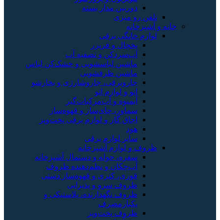
دوربین مدار بسته
تلفن رو میزی
خانه و آشپزخانه
لوازم خانگی برقی
یخچال و فریزر
آب‌سردکن و تصفیه آب
ماشین لباسشویی و خشک‌کن لباس
ماشین ظرفشویی
جاروبرقی، جاروشارژی و بخارشو
اتو و لوازم اتو
آبمیوه و آب‌مرکبات‌گیر
سماور، چای‌ساز و قهوه‌ساز
اجاق گاز و لوازم برقی پخت‌وپز
هود
سایر لوازم برقی
ظروف و لوازم آشپزخانه
سفره، حوله و دستمال آشپزخانه
آب‌چکان و نظم‌دهنده ظروف
قوری، کتری و قهوه‌ساز دستی
ظروف سرو و پذیرایی
ظروف نگهدارنده، پلاستیکی و
یکبارمصرف
ظروف پخت‌وپز