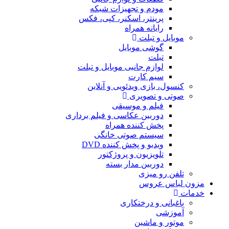
مودم و تجهیزات شبکه
پرینتر، اسکنر، کپی، فکس
رایانه همراه
موبایل و تبلت
گوشی موبایل
تبلت
لوازم جانبی موبایل و تبلت
سیم کارت
کنسول، بازی‌ ویدئویی و آنلاین
صوتی و تصویری
فیلم و موسیقی
دوربین عکاسی و فیلم برداری
پخش کننده همراه
سیستم صوتی خانگی
ویدیو و پخش کننده DVD
تلویزیون و پروژکتور
دوربین مدار بسته
تلفن رو میزی
مزون لباس عروس
خدمات
باغبانی و درختکاری
آموزشی
موتور و ماشین