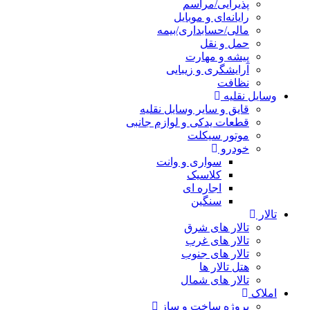
پذیرایی/مراسم
رایانه‌ای و موبایل
مالی/حسابداری/بیمه
حمل و نقل
پیشه و مهارت
آرایشگری و زیبایی
نظافت
وسایل نقلیه
قایق و سایر وسایل نقلیه
قطعات یدکی و لوازم جانبی
موتور سیکلت
خودرو
سواری و وانت
کلاسیک
اجاره ای
سنگین
تالار
تالار های شرق
تالار های غرب
تالار های جنوب
هتل تالار ها
تالار های شمال
املاک
پروژه ساخت و ساز