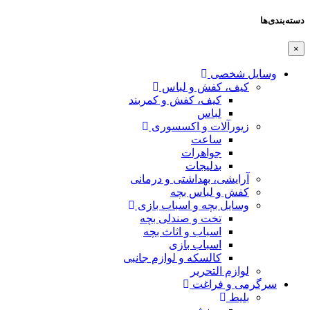
دسته‌بندی‌ها
×
وسایل شخصی
کیف، کفش و لباس
کیف، کفش و کمربند
لباس
زیورآلات و اکسسوری
ساعت
جواهرات
بدلیجات
آرایشی، بهداشتی و درمانی
کفش و لباس بچه
وسایل بچه و اسباب بازی
تخت و صندلی بچه
اسباب و اثاث بچه
اسباب بازی
کالسکه و لوازم جانبی
لوازم التحریر
سرگرمی و فراغت
بلیط