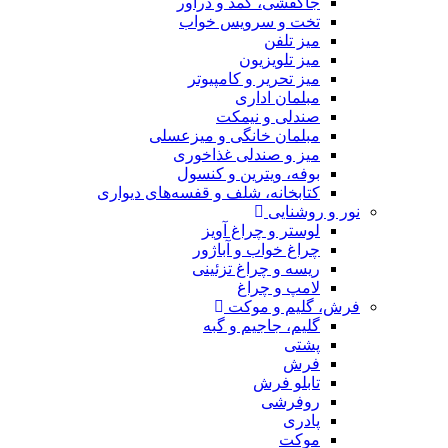
جاکفشی، کمد و دراور
تخت و سرویس خواب
میز تلفن
میز تلویزیون
میز تحریر و کامپیوتر
مبلمان اداری
صندلی و نیمکت
مبلمان خانگی و میزعسلی
میز و صندلی غذاخوری
بوفه، ویترین و کنسول
کتابخانه، شلف و قفسه‌های دیواری
نور و روشنایی
لوستر و چراغ آویز
چراغ خواب و آباژور
ریسه و چراغ تزئینی
لامپ و چراغ
فرش، گلیم و موکت
گلیم، جاجیم و گبه
پشتی
فرش
تابلو فرش
روفرشی
پادری
موکت