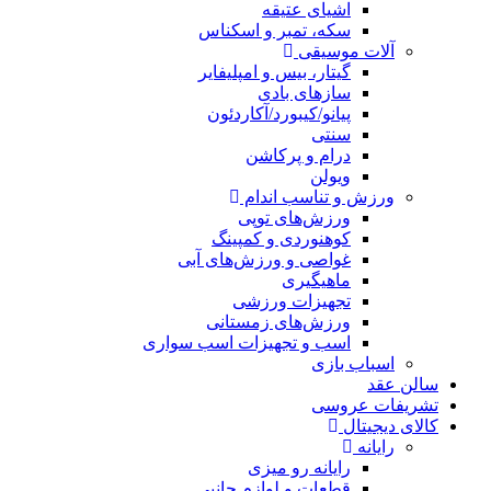
اشیای عتیقه
سکه، تمبر و اسکناس
آلات موسیقی
گیتار، بیس و امپلیفایر
سازهای بادی
پیانو/کیبورد/آکاردئون
سنتی
درام و پرکاشن
ویولن
ورزش و تناسب اندام
ورزش‌های توپی
کوهنوردی و کمپینگ
غواصی و ورزش‌های آبی
ماهیگیری
تجهیزات ورزشی
ورزش‌های زمستانی
اسب و تجهیزات اسب سواری
اسباب‌ بازی
سالن عقد
تشریفات عروسی
کالای دیجیتال
رایانه
رایانه رو میزی
قطعات و لوازم جانبی