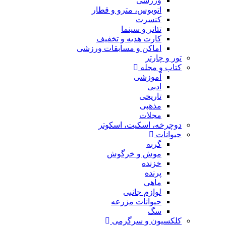
ورزشی
اتوبوس، مترو و قطار
کنسرت
تئاتر و سینما
کارت هدیه و تخفیف
اماکن و مسابقات ورزشی
تور و چارتر
کتاب و مجله
آموزشی
ادبی
تاریخی
مذهبی
مجلات
دوچرخه، اسکیت، اسکوتر
حیوانات
گربه
موش و خرگوش
خزنده
پرنده
ماهی
لوازم جانبی
حیوانات مزرعه
سگ
کلکسیون و سرگرمی