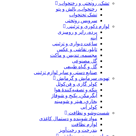
تشک، روتختی و رختخواب
رختخواب، بالش و پتو
تشک تختخواب
سرویس روتختی
لوازم دکوری و تزئینی
پرده، رانر و رومیزی
آینه
ساعت دیواری و تزئینی
تابلو، نقاشی و عکس
مجسمه، تندیس و ماکت
گل مصنوعی
گل و گیاه طبیعی
صنایع دستی و سایر لوازم تزئینی
تهویه، سرمایش و گرمایش
کولر گازی و فن‌کوئل
پنکه و تصفیه‌کنندهٔ هوا
آبگرمکن، پکیج و شوفاژ
بخاری، هیتر و شومینه
کولر آبی
شست‌وشو و نظافت
مواد شوینده و دستمال کاغذی
لوازم نظافت
بندرخت و رخت‌آویز
حمام و سرویس بهداشتی