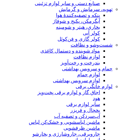
صنایع دستی و سایر لوازم تزئینی
تهویه، سرمایش و گرمایش
پنکه و تصفیه‌کنندهٔ هوا
آبگرمکن، پکیج و شوفاژ
بخاری، هیتر و شومینه
کولر آبی
کولر گازی و فن‌کوئل
شست‌وشو و نظافت
مواد شوینده و دستمال کاغذی
لوازم نظافت
بندرخت و رخت‌آویز
حمام و سرویس بهداشتی
لوازم حمام
لوازم سرویس بهداشتی
لوازم خانگی برقی
اجاق گاز و لوازم برقی پخت‌وپز
هود
سایر لوازم برقی
یخچال و فریزر
آب‌سردکن و تصفیه آب
ماشین لباسشویی و خشک‌کن لباس
ماشین ظرفشویی
جاروبرقی، جاروشارژی و بخارشو
اتو و لوازم اتو