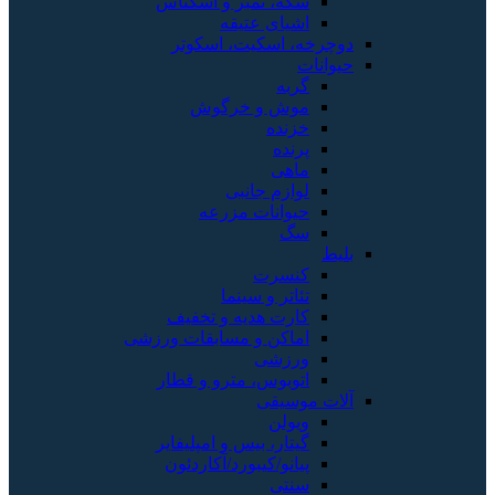
سکه، تمبر و اسکناس
اشیای عتیقه
دوچرخه، اسکیت، اسکوتر
حیوانات
گربه
موش و خرگوش
خزنده
پرنده
ماهی
لوازم جانبی
حیوانات مزرعه
سگ
بلیط
کنسرت
تئاتر و سینما
کارت هدیه و تخفیف
اماکن و مسابقات ورزشی
ورزشی
اتوبوس، مترو و قطار
آلات موسیقی
ویولن
گیتار، بیس و امپلیفایر
پیانو/کیبورد/آکاردئون
سنتی