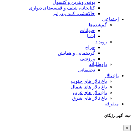
بوفه، ویترین و کنسول
کتابخانه، شلف و قفسه‌های دیواری
جاکفشی، کمد و دراور
اجتماعی
گم‌شده‌ها
حیوانات
اشیا
رویداد
حراج
گردهمایی و همایش
ورزشی
داوطلبانه
تحقیقاتی
باغ تالار
باغ تالار های جنوب
باغ تالار های شمال
باغ تالار های غرب
باغ تالار های شرق
متفرقه
ثبت اگهی رایگان
×