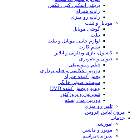
پرینتر، اسکنر، کپی، فکس
رایانه همراه
رایانه رو میزی
موبایل و تبلت
گوشی موبایل
تبلت
لوازم جانبی موبایل و تبلت
سیم کارت
کنسول، بازی‌ ویدئویی و آنلاین
صوتی و تصویری
فیلم و موسیقی
دوربین عکاسی و فیلم برداری
پخش کننده همراه
سیستم صوتی خانگی
ویدیو و پخش کننده DVD
تلویزیون و پروژکتور
دوربین مدار بسته
تلفن رو میزی
مزون لباس عروس
خدمات
آموزشی
موتور و ماشین
پذیرایی/مراسم