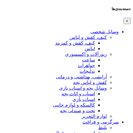
دسته‌بندی‌ها
×
وسایل شخصی
کیف، کفش و لباس
کیف، کفش و کمربند
لباس
زیورآلات و اکسسوری
ساعت
جواهرات
بدلیجات
آرایشی، بهداشتی و درمانی
کفش و لباس بچه
وسایل بچه و اسباب بازی
اسباب و اثاث بچه
اسباب بازی
کالسکه و لوازم جانبی
تخت و صندلی بچه
لوازم التحریر
سرگرمی و فراغت
بلیط