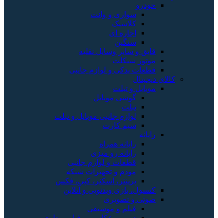
خودرو
سواری و وانت
کلاسیک
اجاره ای
سنگین
قایق و سایر وسایل نقلیه
موتور سیکلت
قطعات یدکی و لوازم جانبی
کالای دیجیتال
موبایل و تبلت
گوشی موبایل
تبلت
لوازم جانبی موبایل و تبلت
سیم کارت
رایانه
رایانه همراه
رایانه رو میزی
قطعات و لوازم جانبی
مودم و تجهیزات شبکه
پرینتر، اسکنر، کپی، فکس
کنسول، بازی‌ ویدئویی و آنلاین
صوتی و تصویری
فیلم و موسیقی
دوربین عکاسی و فیلم برداری