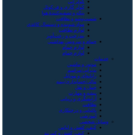
کولر آبی
کولر گازی و فن‌کوئل
پنکه و تصفیه‌کنندهٔ هوا
شست‌وشو و نظافت
مواد شوینده و دستمال کاغذی
لوازم نظافت
بندرخت و رخت‌آویز
حمام و سرویس بهداشتی
لوازم حمام
لوازم حمام
خدمات
موتور و ماشین
پذیرایی/مراسم
رایانه‌ای و موبایل
مالی/حسابداری/بیمه
حمل و نقل
پیشه و مهارت
آرایشگری و زیبایی
نظافت
باغبانی و درختکاری
آموزشی
وسایل شخصی
کیف، کفش و لباس
کیف، کفش و کمربند