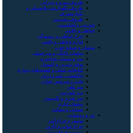
ظروف سرو و پذیرایی
ظروف نگهدارنده، پلاستیکی و
یکبارمصرف
ظروف پخت‌وپز
خوردنی و آشامیدنی
خیاطی و بافتنی
چرخ خیاطی و ریسندگی
لوازم خیاطی و بافتنی
مبلمان و صنایع چوب
مبلمان خانگی و میزعسلی
میز و صندلی غذاخوری
بوفه، ویترین و کنسول
کتابخانه، شلف و قفسه‌های دیواری
جاکفشی، کمد و دراور
تخت و سرویس خواب
میز تلفن
میز تلویزیون
میز تحریر و کامپیوتر
مبلمان اداری
صندلی و نیمکت
نور و روشنایی
لوستر و چراغ آویز
چراغ خواب و آباژور
ریسه و چراغ تزئینی