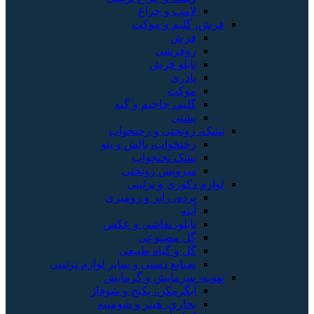
لامپ و چراغ
فرش، گلیم و موکت
فرش
روفرشی
تابلو فرش
پادری
موکت
گلیم، جاجیم و گبه
پشتی
تشک، روتختی و رختخواب
رختخواب، بالش و پتو
تشک تختخواب
سرویس روتختی
لوازم دکوری و تزئینی
پرده، رانر و رومیزی
آینه
تابلو، نقاشی و عکس
گل مصنوعی
گل و گیاه طبیعی
صنایع دستی و سایر لوازم تزئینی
تهویه، سرمایش و گرمایش
آبگرمکن، پکیج و شوفاژ
بخاری، هیتر و شومینه