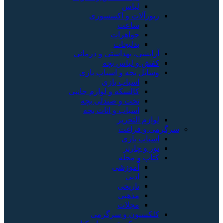
لباس
زیورآلات و اکسسوری
ساعت
جواهرات
بدلیجات
آرایشی، بهداشتی و درمانی
کفش و لباس بچه
وسایل بچه و اسباب بازی
اسباب بازی
کالسکه و لوازم جانبی
تخت و صندلی بچه
اسباب و اثاث بچه
لوازم التحریر
سرگرمی و فراغت
اسباب‌ بازی
تور و چارتر
کتاب و مجله
آموزشی
ادبی
تاریخی
مذهبی
مجلات
کلکسیون و سرگرمی