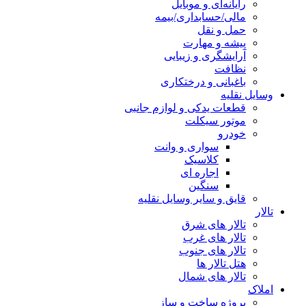
رایانه‌ای و موبایل
مالی/حسابداری/بیمه
حمل و نقل
پیشه و مهارت
آرایشگری و زیبایی
نظافت
باغبانی و درختکاری
وسایل نقلیه
قطعات یدکی و لوازم جانبی
موتور سیکلت
خودرو
سواری و وانت
کلاسیک
اجاره ای
سنگین
قایق و سایر وسایل نقلیه
تالار
تالار های شرق
تالار های غرب
تالار های جنوب
هتل تالار ها
تالار های شمال
املاک
پروژه ساخت و ساز