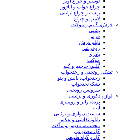
لوستر و چراغ آویز
چراغ خواب و آباژور
ریسه و چراغ تزئینی
لامپ و چراغ
فرش، گلیم و موکت
پشتی
فرش
تابلو فرش
روفرشی
پادری
موکت
گلیم، جاجیم و گبه
تشک، روتختی و رختخواب
رختخواب، بالش و پتو
تشک تختخواب
سرویس روتختی
لوازم دکوری و تزئینی
پرده، رانر و رومیزی
آینه
ساعت دیواری و تزئینی
تابلو، نقاشی و عکس
مجسمه، تندیس و ماکت
گل مصنوعی
گل و گیاه طبیعی