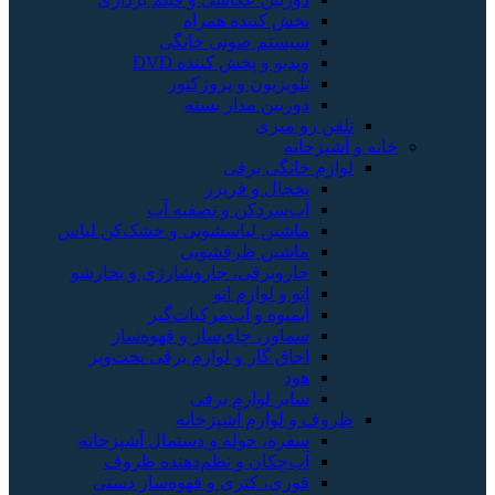
پخش کننده همراه
سیستم صوتی خانگی
ویدیو و پخش کننده DVD
تلویزیون و پروژکتور
دوربین مدار بسته
تلفن رو میزی
خانه و آشپزخانه
لوازم خانگی برقی
یخچال و فریزر
آب‌سردکن و تصفیه آب
ماشین لباسشویی و خشک‌کن لباس
ماشین ظرفشویی
جاروبرقی، جاروشارژی و بخارشو
اتو و لوازم اتو
آبمیوه و آب‌مرکبات‌گیر
سماور، چای‌ساز و قهوه‌ساز
اجاق گاز و لوازم برقی پخت‌وپز
هود
سایر لوازم برقی
ظروف و لوازم آشپزخانه
سفره، حوله و دستمال آشپزخانه
آب‌چکان و نظم‌دهنده ظروف
قوری، کتری و قهوه‌ساز دستی