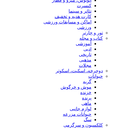
اتوبوس، مترو و قطار
کنسرت
تئاتر و سینما
کارت هدیه و تخفیف
اماکن و مسابقات ورزشی
ورزشی
تور و چارتر
کتاب و مجله
آموزشی
ادبی
تاریخی
مذهبی
مجلات
دوچرخه، اسکیت، اسکوتر
حیوانات
گربه
موش و خرگوش
خزنده
پرنده
ماهی
لوازم جانبی
حیوانات مزرعه
سگ
کلکسیون و سرگرمی