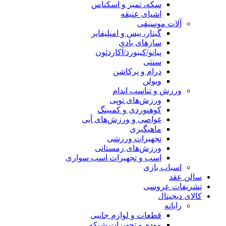
سکه، تمبر و اسکناس
اشیای عتیقه
آلات موسیقی
گیتار، بیس و امپلیفایر
سازهای بادی
پیانو/کیبورد/آکاردئون
سنتی
درام و پرکاشن
ویولن
ورزش و تناسب اندام
ورزش‌های توپی
کوهنوردی و کمپینگ
غواصی و ورزش‌های آبی
ماهیگیری
تجهیزات ورزشی
ورزش‌های زمستانی
اسب و تجهیزات اسب سواری
اسباب‌ بازی
سالن عقد
تشریفات عروسی
کالای دیجیتال
رایانه
قطعات و لوازم جانبی
مودم و تجهیزات شبکه