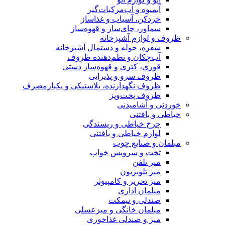
آبمیوه و آب‌مرکبات‌گیر
خردکن، آسیاب و غذاساز
سماور، چای‌ساز و قهوه‌ساز
ظروف و لوازم آشپزخانه
سفره، حوله و دستمال آشپزخانه
آب‌چکان و نظم‌دهنده ظروف
قوری، کتری و قهوه‌ساز دستی
ظروف سرو و پذیرایی
ظروف نگهدارنده، پلاستیکی و یکبارمصرف
ظروف پخت‌وپز
خوردنی و آشامیدنی
خیاطی و بافتنی
چرخ خیاطی و ریسندگی
لوازم خیاطی و بافتنی
مبلمان و صنایع چوب
تخت و سرویس خواب
میز تلفن
میز تلویزیون
میز تحریر و کامپیوتر
مبلمان اداری
صندلی و نیمکت
مبلمان خانگی و میزعسلی
میز و صندلی غذاخوری