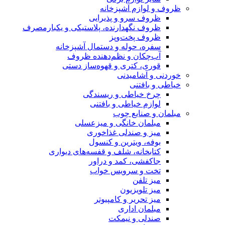
ظروف و لوازم آشپزخانه
ظروف سرو و پذیرایی
ظروف نگهدارنده، پلاستیکی و یکبارمصرف
ظروف پخت‌وپز
سفره، حوله و دستمال آشپزخانه
آب‌چکان و نظم‌دهنده ظروف
قوری، کتری و قهوه‌ساز دستی
خوردنی و آشامیدنی
خیاطی و بافتنی
چرخ خیاطی و ریسندگی
لوازم خیاطی و بافتنی
مبلمان و صنایع چوب
مبلمان خانگی و میزعسلی
میز و صندلی غذاخوری
بوفه، ویترین و کنسول
کتابخانه، شلف و قفسه‌های دیواری
جاکفشی، کمد و دراور
تخت و سرویس خواب
میز تلفن
میز تلویزیون
میز تحریر و کامپیوتر
مبلمان اداری
صندلی و نیمکت