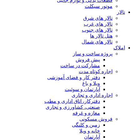
قطعات یدکی و لوازم جانبی
موتور سیکلت
تالار
تالار های شرق
تالار های غرب
تالار های جنوب
هتل تالار ها
تالار های شمال
املاک
پروژه ساخت و ساز
پیش فروش
مشارکت در ساخت
اجاره کوتاه مدت
دفتر کار و فضای آموزشی
ویلا و باغ
آپارتمان و سوئیت
اجاره اداری و تجاری
دفترکار، اتاق اداری و مطب
صنعتی، کشاورزی و تجاری
مغازه و غرفه
فروش مسکونی
زمین و کلنگی
خانه و ویلا
آپارتمان