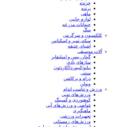
خزنده
پرنده
ماهی
لوازم جانبی
حیوانات مزرعه
سگ
کلکسیون و سرگرمی
سکه، تمبر و اسکناس
اشیای عتیقه
آلات موسیقی
گیتار، بیس و امپلیفایر
سازهای بادی
پیانو/کیبورد/آکاردئون
سنتی
درام و پرکاشن
ویولن
ورزش و تناسب اندام
ورزش‌های توپی
کوهنوردی و کمپینگ
غواصی و ورزش‌های آبی
ماهیگیری
تجهیزات ورزشی
ورزش‌های زمستانی
اسب و تجهیزات اسب سواری