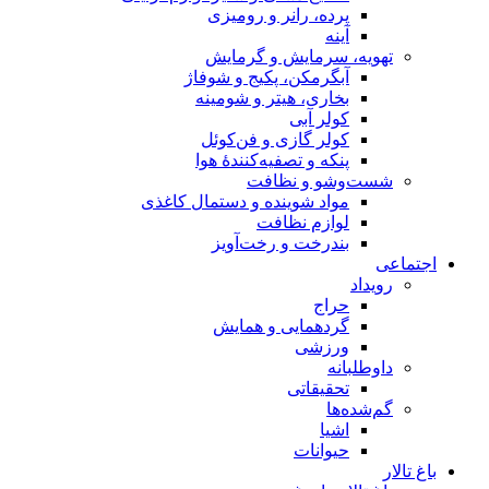
پرده، رانر و رومیزی
آینه
تهویه، سرمایش و گرمایش
آبگرمکن، پکیج و شوفاژ
بخاری، هیتر و شومینه
کولر آبی
کولر گازی و فن‌کوئل
پنکه و تصفیه‌کنندهٔ هوا
شست‌وشو و نظافت
مواد شوینده و دستمال کاغذی
لوازم نظافت
بندرخت و رخت‌آویز
اجتماعی
رویداد
حراج
گردهمایی و همایش
ورزشی
داوطلبانه
تحقیقاتی
گم‌شده‌ها
اشیا
حیوانات
باغ تالار