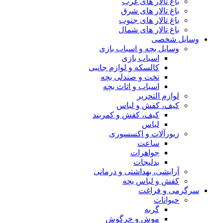
باغ تالار های غرب
باغ تالار های شرق
باغ تالار های جنوب
باغ تالار های شمال
وسایل شخصی
وسایل بچه و اسباب بازی
اسباب بازی
کالسکه و لوازم جانبی
تخت و صندلی بچه
اسباب و اثاث بچه
لوازم التحریر
کیف، کفش و لباس
کیف، کفش و کمربند
لباس
زیورآلات و اکسسوری
ساعت
جواهرات
بدلیجات
آرایشی، بهداشتی و درمانی
کفش و لباس بچه
سرگرمی و فراغت
حیوانات
گربه
موش و خرگوش