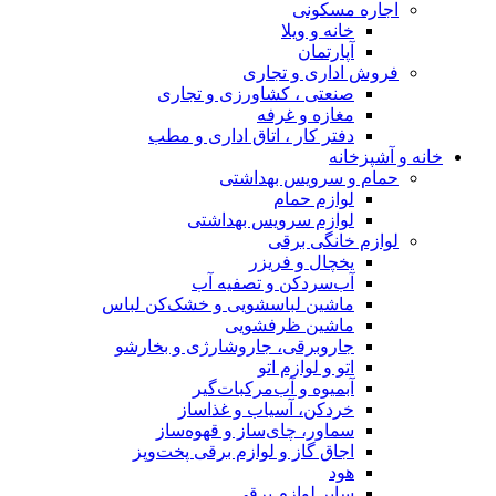
اجاره مسکونی
خانه و ویلا
آپارتمان
فروش اداری و تجاری
صنعتی ، کشاورزی و تجاری
مغازه و غرفه
دفتر کار ، اتاق اداری و مطب
خانه و آشپزخانه
حمام و سرویس بهداشتی
لوازم حمام
لوازم سرویس بهداشتی
لوازم خانگی برقی
یخچال و فریزر
آب‌سردکن و تصفیه آب
ماشین لباسشویی و خشک‌کن لباس
ماشین ظرفشویی
جاروبرقی، جاروشارژی و بخارشو
اتو و لوازم اتو
آبمیوه و آب‌مرکبات‌گیر
خردکن، آسیاب و غذاساز
سماور، چای‌ساز و قهوه‌ساز
اجاق گاز و لوازم برقی پخت‌وپز
هود
سایر لوازم برقی