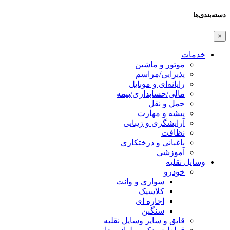
دسته‌بندی‌ها
×
خدمات
موتور و ماشین
پذیرایی/مراسم
رایانه‌ای و موبایل
مالی/حسابداری/بیمه
حمل و نقل
پیشه و مهارت
آرایشگری و زیبایی
نظافت
باغبانی و درختکاری
آموزشی
وسایل نقلیه
خودرو
سواری و وانت
کلاسیک
اجاره ای
سنگین
قایق و سایر وسایل نقلیه