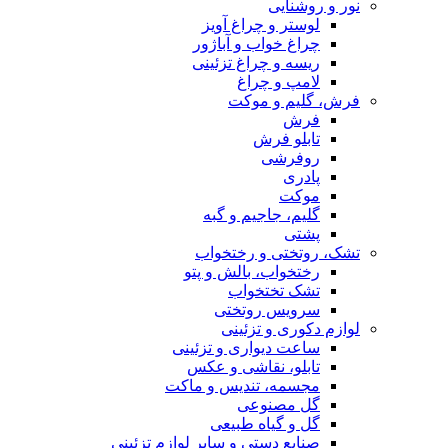
نور و روشنایی
لوستر و چراغ آویز
چراغ خواب و آباژور
ریسه و چراغ تزئینی
لامپ و چراغ
فرش، گلیم و موکت
فرش
تابلو فرش
روفرشی
پادری
موکت
گلیم، جاجیم و گبه
پشتی
تشک، روتختی و رختخواب
رختخواب، بالش و پتو
تشک تختخواب
سرویس روتختی
لوازم دکوری و تزئینی
ساعت دیواری و تزئینی
تابلو، نقاشی و عکس
مجسمه، تندیس و ماکت
گل مصنوعی
گل و گیاه طبیعی
صنایع دستی و سایر لوازم تزئینی