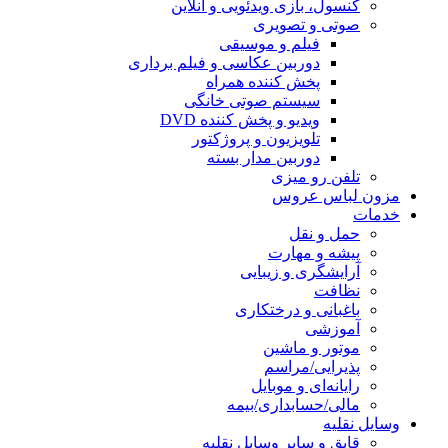
کنسول، بازی‌ ویدئویی و آنلاین
صوتی و تصویری
فیلم و موسیقی
دوربین عکاسی و فیلم برداری
پخش کننده همراه
سیستم صوتی خانگی
ویدیو و پخش کننده DVD
تلویزیون و پروژکتور
دوربین مدار بسته
تلفن رو میزی
مزون لباس عروس
خدمات
حمل و نقل
پیشه و مهارت
آرایشگری و زیبایی
نظافت
باغبانی و درختکاری
آموزشی
موتور و ماشین
پذیرایی/مراسم
رایانه‌ای و موبایل
مالی/حسابداری/بیمه
وسایل نقلیه
قایق و سایر وسایل نقلیه