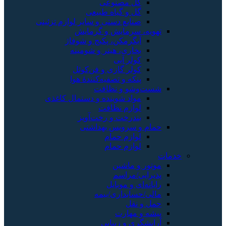
گل مصنوعی
گل و گیاه طبیعی
صنایع دستی و سایر لوازم تزئینی
تهویه، سرمایش و گرمایش
آبگرمکن، پکیج و شوفاژ
بخاری، هیتر و شومینه
کولر آبی
کولر گازی و فن‌کوئل
پنکه و تصفیه‌کنندهٔ هوا
شست‌وشو و نظافت
مواد شوینده و دستمال کاغذی
لوازم نظافت
بندرخت و رخت‌آویز
حمام و سرویس بهداشتی
لوازم حمام
لوازم حمام
خدمات
موتور و ماشین
پذیرایی/مراسم
رایانه‌ای و موبایل
مالی/حسابداری/بیمه
حمل و نقل
پیشه و مهارت
آرایشگری و زیبایی