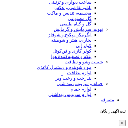
ساعت دیواری و تزئینی
تابلو، نقاشی و عکس
مجسمه، تندیس و ماکت
گل مصنوعی
گل و گیاه طبیعی
تهویه، سرمایش و گرمایش
آبگرمکن، پکیج و شوفاژ
بخاری، هیتر و شومینه
کولر آبی
کولر گازی و فن‌کوئل
پنکه و تصفیه‌کنندهٔ هوا
شست‌وشو و نظافت
مواد شوینده و دستمال کاغذی
لوازم نظافت
بندرخت و رخت‌آویز
حمام و سرویس بهداشتی
لوازم حمام
لوازم سرویس بهداشتی
متفرقه
ثبت اگهی رایگان
×