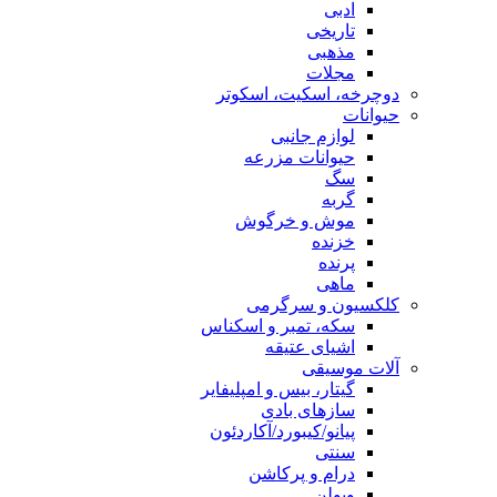
ادبی
تاریخی
مذهبی
مجلات
دوچرخه، اسکیت، اسکوتر
حیوانات
لوازم جانبی
حیوانات مزرعه
سگ
گربه
موش و خرگوش
خزنده
پرنده
ماهی
کلکسیون و سرگرمی
سکه، تمبر و اسکناس
اشیای عتیقه
آلات موسیقی
گیتار، بیس و امپلیفایر
سازهای بادی
پیانو/کیبورد/آکاردئون
سنتی
درام و پرکاشن
ویولن