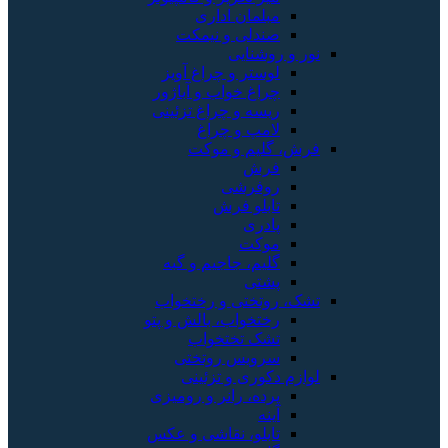
مبلمان اداری
صندلی و نیمکت
نور و روشنایی
لوستر و چراغ آویز
چراغ خواب و آباژور
ریسه و چراغ تزئینی
لامپ و چراغ
فرش، گلیم و موکت
فرش
روفرشی
تابلو فرش
پادری
موکت
گلیم، جاجیم و گبه
پشتی
تشک، روتختی و رختخواب
رختخواب، بالش و پتو
تشک تختخواب
سرویس روتختی
لوازم دکوری و تزئینی
پرده، رانر و رومیزی
آینه
تابلو، نقاشی و عکس