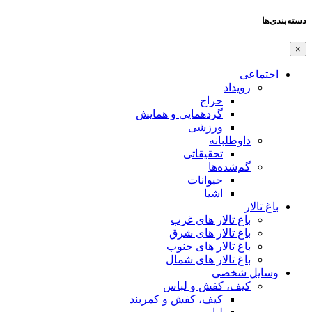
دسته‌بندی‌ها
×
اجتماعی
رویداد
حراج
گردهمایی و همایش
ورزشی
داوطلبانه
تحقیقاتی
گم‌شده‌ها
حیوانات
اشیا
باغ تالار
باغ تالار های غرب
باغ تالار های شرق
باغ تالار های جنوب
باغ تالار های شمال
وسایل شخصی
کیف، کفش و لباس
کیف، کفش و کمربند