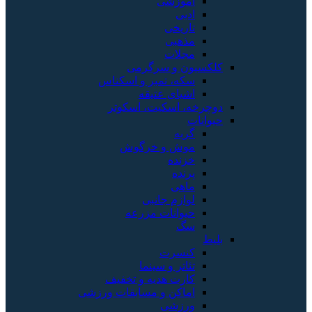
آموزشی
ادبی
تاریخی
مذهبی
مجلات
کلکسیون و سرگرمی
سکه، تمبر و اسکناس
اشیای عتیقه
دوچرخه، اسکیت، اسکوتر
حیوانات
گربه
موش و خرگوش
خزنده
پرنده
ماهی
لوازم جانبی
حیوانات مزرعه
سگ
بلیط
کنسرت
تئاتر و سینما
کارت هدیه و تخفیف
اماکن و مسابقات ورزشی
ورزشی