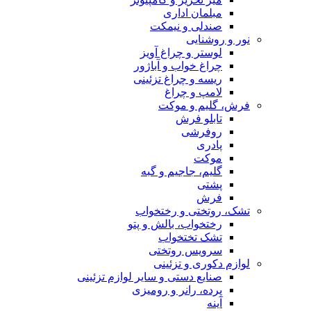
مبلمان اداری
صندلی و نیمکت
نور و روشنایی
لوستر و چراغ آویز
چراغ خواب و آباژور
ریسه و چراغ تزئینی
لامپ و چراغ
فرش، گلیم و موکت
تابلو فرش
روفرشی
پادری
موکت
گلیم، جاجیم و گبه
پشتی
فرش
تشک، روتختی و رختخواب
رختخواب، بالش و پتو
تشک تختخواب
سرویس روتختی
لوازم دکوری و تزئینی
صنایع دستی و سایر لوازم تزئینی
پرده، رانر و رومیزی
آینه