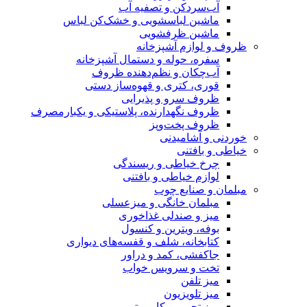
آب‌سردکن و تصفیه آب
ماشین لباسشویی و خشک‌کن لباس
ماشین ظرفشویی
ظروف و لوازم آشپزخانه
سفره، حوله و دستمال آشپزخانه
آب‌چکان و نظم‌دهنده ظروف
قوری، کتری و قهوه‌ساز دستی
ظروف سرو و پذیرایی
ظروف نگهدارنده، پلاستیکی و یکبارمصرف
ظروف پخت‌وپز
خوردنی و آشامیدنی
خیاطی و بافتنی
چرخ خیاطی و ریسندگی
لوازم خیاطی و بافتنی
مبلمان و صنایع چوب
مبلمان خانگی و میزعسلی
میز و صندلی غذاخوری
بوفه، ویترین و کنسول
کتابخانه، شلف و قفسه‌های دیواری
جاکفشی، کمد و دراور
تخت و سرویس خواب
میز تلفن
میز تلویزیون
میز تحریر و کامپیوتر