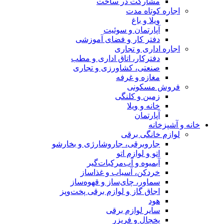
مشارکت در ساخت
اجاره کوتاه مدت
ویلا و باغ
آپارتمان و سوئیت
دفتر کار و فضای آموزشی
اجاره اداری و تجاری
دفترکار، اتاق اداری و مطب
صنعتی، کشاورزی و تجاری
مغازه و غرفه
فروش مسکونی
زمین و کلنگی
خانه و ویلا
آپارتمان
خانه و آشپزخانه
لوازم خانگی برقی
جاروبرقی، جاروشارژی و بخارشو
اتو و لوازم اتو
آبمیوه و آب‌مرکبات‌گیر
خردکن، آسیاب و غذاساز
سماور، چای‌ساز و قهوه‌ساز
اجاق گاز و لوازم برقی پخت‌وپز
هود
سایر لوازم برقی
یخچال و فریزر