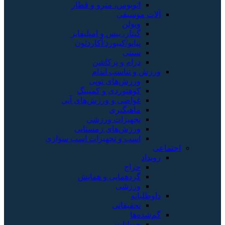
اتوبوس، مترو و قطار
آلات موسیقی
ویولن
گیتار، بیس و امپلیفایر
پیانو/کیبورد/آکاردئون
سنتی
درام و پرکاشن
ورزش و تناسب اندام
ورزش‌های توپی
کوهنوردی و کمپینگ
غواصی و ورزش‌های آبی
ماهیگیری
تجهیزات ورزشی
ورزش‌های زمستانی
اسب و تجهیزات اسب سواری
اجتماعی
رویداد
حراج
گردهمایی و همایش
ورزشی
داوطلبانه
تحقیقاتی
گم‌شده‌ها
حیوانات