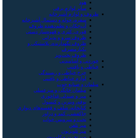
هود
سایر لوازم برقی
ظروف و لوازم آشپزخانه
سفره، حوله و دستمال آشپزخانه
آب‌چکان و نظم‌دهنده ظروف
قوری، کتری و قهوه‌ساز دستی
ظروف سرو و پذیرایی
ظروف نگهدارنده، پلاستیکی و
یکبارمصرف
ظروف پخت‌وپز
خوردنی و آشامیدنی
خیاطی و بافتنی
چرخ خیاطی و ریسندگی
لوازم خیاطی و بافتنی
مبلمان و صنایع چوب
مبلمان خانگی و میزعسلی
میز و صندلی غذاخوری
بوفه، ویترین و کنسول
کتابخانه، شلف و قفسه‌های دیواری
جاکفشی، کمد و دراور
تخت و سرویس خواب
میز تلفن
میز تلویزیون
میز تحریر و کامپیوتر