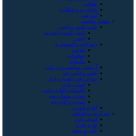
نظافت
باغبانی و درختکاری
آموزشی
وسایل شخصی
کیف، کفش و لباس
کیف، کفش و کمربند
لباس
زیورآلات و اکسسوری
ساعت
جواهرات
بدلیجات
آرایشی، بهداشتی و درمانی
کفش و لباس بچه
وسایل بچه و اسباب بازی
اسباب بازی
کالسکه و لوازم جانبی
تخت و صندلی بچه
اسباب و اثاث بچه
لوازم التحریر
سرگرمی و فراغت
اسباب‌ بازی
تور و چارتر
کتاب و مجله