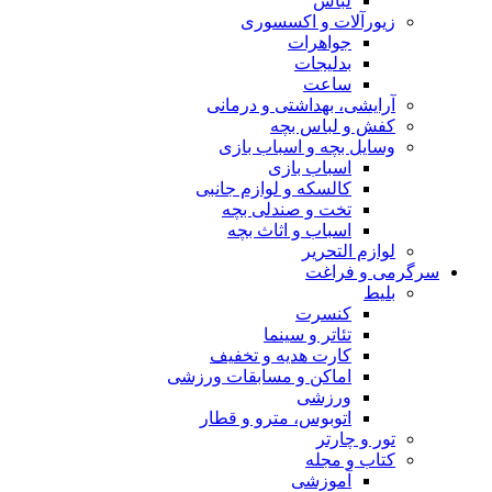
لباس
زیورآلات و اکسسوری
جواهرات
بدلیجات
ساعت
آرایشی، بهداشتی و درمانی
کفش و لباس بچه
وسایل بچه و اسباب بازی
اسباب بازی
کالسکه و لوازم جانبی
تخت و صندلی بچه
اسباب و اثاث بچه
لوازم التحریر
سرگرمی و فراغت
بلیط
کنسرت
تئاتر و سینما
کارت هدیه و تخفیف
اماکن و مسابقات ورزشی
ورزشی
اتوبوس، مترو و قطار
تور و چارتر
کتاب و مجله
آموزشی