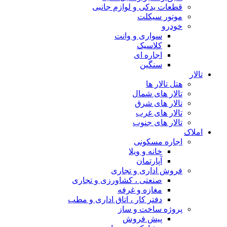
قطعات یدکی و لوازم جانبی
موتور سیکلت
خودرو
سواری و وانت
کلاسیک
اجاره ای
سنگین
تالار
هتل تالار ها
تالار های شمال
تالار های شرق
تالار های غرب
تالار های جنوب
املاک
اجاره مسکونی
خانه و ویلا
آپارتمان
فروش اداری و تجاری
صنعتی ، کشاورزی و تجاری
مغازه و غرفه
دفتر کار ، اتاق اداری و مطب
پروژه ساخت و ساز
پیش فروش