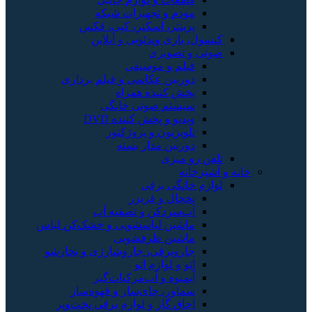
مودم و تجهیزات شبکه
پرینتر، اسکنر، کپی، فکس
کنسول، بازی‌ ویدئویی و آنلاین
صوتی و تصویری
فیلم و موسیقی
دوربین عکاسی و فیلم برداری
پخش کننده همراه
سیستم صوتی خانگی
ویدیو و پخش کننده DVD
تلویزیون و پروژکتور
دوربین مدار بسته
تلفن رو میزی
خانه و آشپزخانه
لوازم خانگی برقی
یخچال و فریزر
آب‌سردکن و تصفیه آب
ماشین لباسشویی و خشک‌کن لباس
ماشین ظرفشویی
جاروبرقی، جاروشارژی و بخارشو
اتو و لوازم اتو
آبمیوه و آب‌مرکبات‌گیر
سماور، چای‌ساز و قهوه‌ساز
اجاق گاز و لوازم برقی پخت‌وپز