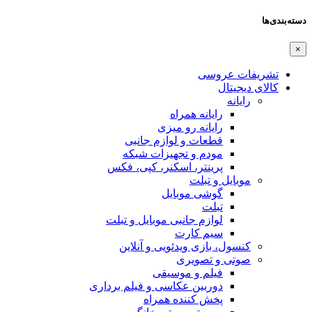
دسته‌بندی‌ها
×
تشریفات عروسی
کالای دیجیتال
رایانه
رایانه همراه
رایانه رو میزی
قطعات و لوازم جانبی
مودم و تجهیزات شبکه
پرینتر، اسکنر، کپی، فکس
موبایل و تبلت
گوشی موبایل
تبلت
لوازم جانبی موبایل و تبلت
سیم کارت
کنسول، بازی‌ ویدئویی و آنلاین
صوتی و تصویری
فیلم و موسیقی
دوربین عکاسی و فیلم برداری
پخش کننده همراه