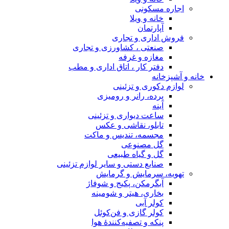
اجاره مسکونی
خانه و ویلا
آپارتمان
فروش اداری و تجاری
صنعتی ، کشاورزی و تجاری
مغازه و غرفه
دفتر کار ، اتاق اداری و مطب
خانه و آشپزخانه
لوازم دکوری و تزئینی
پرده، رانر و رومیزی
آینه
ساعت دیواری و تزئینی
تابلو، نقاشی و عکس
مجسمه، تندیس و ماکت
گل مصنوعی
گل و گیاه طبیعی
صنایع دستی و سایر لوازم تزئینی
تهویه، سرمایش و گرمایش
آبگرمکن، پکیج و شوفاژ
بخاری، هیتر و شومینه
کولر آبی
کولر گازی و فن‌کوئل
پنکه و تصفیه‌کنندهٔ هوا