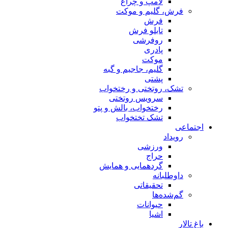
لامپ و چراغ
فرش، گلیم و موکت
فرش
تابلو فرش
روفرشی
پادری
موکت
گلیم، جاجیم و گبه
پشتی
تشک، روتختی و رختخواب
سرویس روتختی
رختخواب، بالش و پتو
تشک تختخواب
اجتماعی
رویداد
ورزشی
حراج
گردهمایی و همایش
داوطلبانه
تحقیقاتی
گم‌شده‌ها
حیوانات
اشیا
باغ تالار