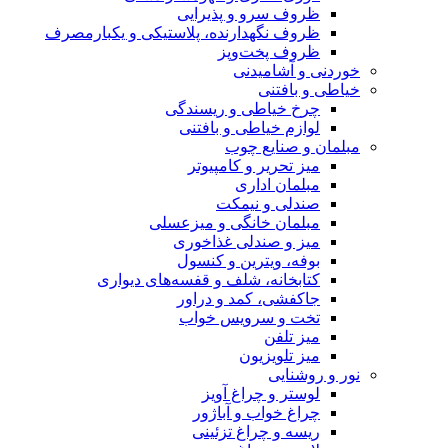
ظروف سرو و پذیرایی
ظروف نگهدارنده، پلاستیکی و یکبارمصرف
ظروف پخت‌وپز
خوردنی و آشامیدنی
خیاطی و بافتنی
چرخ خیاطی و ریسندگی
لوازم خیاطی و بافتنی
مبلمان و صنایع چوب
میز تحریر و کامپیوتر
مبلمان اداری
صندلی و نیمکت
مبلمان خانگی و میزعسلی
میز و صندلی غذاخوری
بوفه، ویترین و کنسول
کتابخانه، شلف و قفسه‌های دیواری
جاکفشی، کمد و دراور
تخت و سرویس خواب
میز تلفن
میز تلویزیون
نور و روشنایی
لوستر و چراغ آویز
چراغ خواب و آباژور
ریسه و چراغ تزئینی