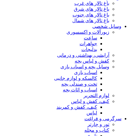
باغ تالار های غرب
باغ تالار های شرق
باغ تالار های جنوب
باغ تالار های شمال
وسایل شخصی
زیورآلات و اکسسوری
ساعت
جواهرات
بدلیجات
آرایشی، بهداشتی و درمانی
کفش و لباس بچه
وسایل بچه و اسباب بازی
اسباب بازی
کالسکه و لوازم جانبی
تخت و صندلی بچه
اسباب و اثاث بچه
لوازم التحریر
کیف، کفش و لباس
کیف، کفش و کمربند
لباس
سرگرمی و فراغت
تور و چارتر
کتاب و مجله
تاریخی