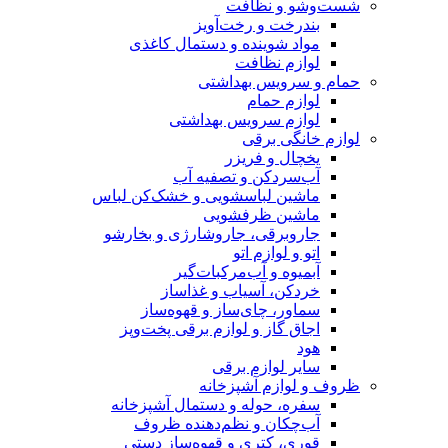
شست‌وشو و نظافت
بندرخت و رخت‌آویز
مواد شوینده و دستمال کاغذی
لوازم نظافت
حمام و سرویس بهداشتی
لوازم حمام
لوازم سرویس بهداشتی
لوازم خانگی برقی
یخچال و فریزر
آب‌سردکن و تصفیه آب
ماشین لباسشویی و خشک‌کن لباس
ماشین ظرفشویی
جاروبرقی، جاروشارژی و بخارشو
اتو و لوازم اتو
آبمیوه و آب‌مرکبات‌گیر
خردکن، آسیاب و غذاساز
سماور، چای‌ساز و قهوه‌ساز
اجاق گاز و لوازم برقی پخت‌وپز
هود
سایر لوازم برقی
ظروف و لوازم آشپزخانه
سفره، حوله و دستمال آشپزخانه
آب‌چکان و نظم‌دهنده ظروف
قوری، کتری و قهوه‌ساز دستی