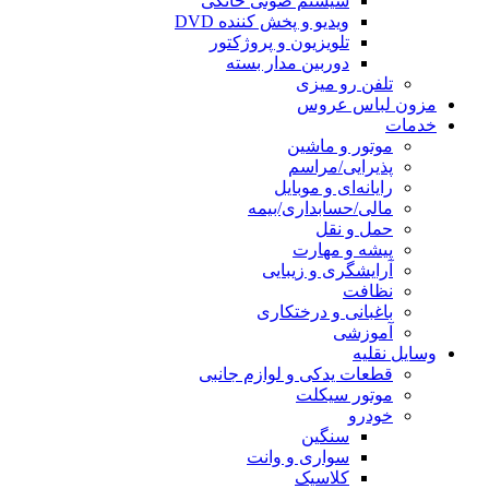
سیستم صوتی خانگی
ویدیو و پخش کننده DVD
تلویزیون و پروژکتور
دوربین مدار بسته
تلفن رو میزی
مزون لباس عروس
خدمات
موتور و ماشین
پذیرایی/مراسم
رایانه‌ای و موبایل
مالی/حسابداری/بیمه
حمل و نقل
پیشه و مهارت
آرایشگری و زیبایی
نظافت
باغبانی و درختکاری
آموزشی
وسایل نقلیه
قطعات یدکی و لوازم جانبی
موتور سیکلت
خودرو
سنگین
سواری و وانت
کلاسیک