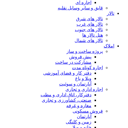
اجاره ای
قایق و سایر وسایل نقلیه
تالار
تالار های شرق
تالار های غرب
تالار های جنوب
هتل تالار ها
تالار های شمال
املاک
پروژه ساخت و ساز
پیش فروش
مشارکت در ساخت
اجاره کوتاه مدت
دفتر کار و فضای آموزشی
ویلا و باغ
آپارتمان و سوئیت
اجاره اداری و تجاری
دفترکار، اتاق اداری و مطب
صنعتی، کشاورزی و تجاری
مغازه و غرفه
فروش مسکونی
آپارتمان
زمین و کلنگی
خانه و ویلا