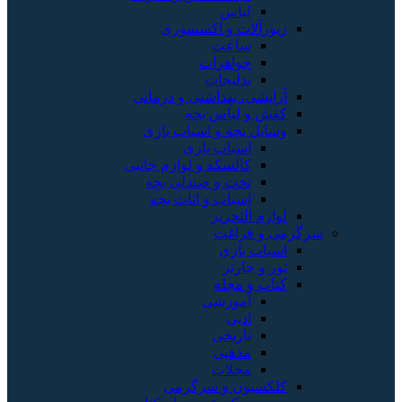
لباس
زیورآلات و اکسسوری
ساعت
جواهرات
بدلیجات
آرایشی، بهداشتی و درمانی
کفش و لباس بچه
وسایل بچه و اسباب بازی
اسباب بازی
کالسکه و لوازم جانبی
تخت و صندلی بچه
اسباب و اثاث بچه
لوازم التحریر
سرگرمی و فراغت
اسباب‌ بازی
تور و چارتر
کتاب و مجله
آموزشی
ادبی
تاریخی
مذهبی
مجلات
کلکسیون و سرگرمی