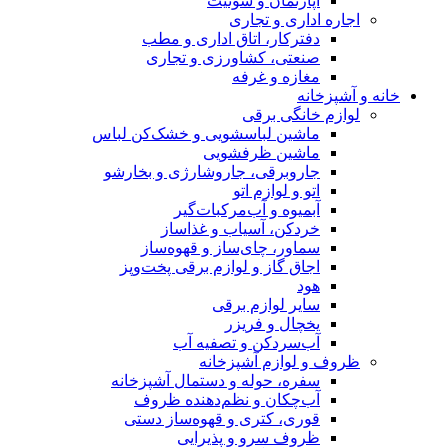
آپارتمان و سوئیت
اجاره اداری و تجاری
دفترکار، اتاق اداری و مطب
صنعتی، کشاورزی و تجاری
مغازه و غرفه
خانه و آشپزخانه
لوازم خانگی برقی
ماشین لباسشویی و خشک‌کن لباس
ماشین ظرفشویی
جاروبرقی، جاروشارژی و بخارشو
اتو و لوازم اتو
آبمیوه و آب‌مرکبات‌گیر
خردکن، آسیاب و غذاساز
سماور، چای‌ساز و قهوه‌ساز
اجاق گاز و لوازم برقی پخت‌وپز
هود
سایر لوازم برقی
یخچال و فریزر
آب‌سردکن و تصفیه آب
ظروف و لوازم آشپزخانه
سفره، حوله و دستمال آشپزخانه
آب‌چکان و نظم‌دهنده ظروف
قوری، کتری و قهوه‌ساز دستی
ظروف سرو و پذیرایی