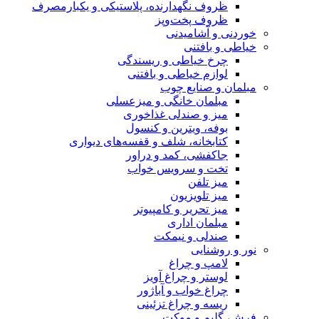
ظروف نگهدارنده، پلاستیکی و یکبارمصرف
ظروف پخت‌وپز
خوردنی و آشامیدنی
خیاطی و بافتنی
چرخ خیاطی و ریسندگی
لوازم خیاطی و بافتنی
مبلمان و صنایع چوب
مبلمان خانگی و میزعسلی
میز و صندلی غذاخوری
بوفه، ویترین و کنسول
کتابخانه، شلف و قفسه‌های دیواری
جاکفشی، کمد و دراور
تخت و سرویس خواب
میز تلفن
میز تلویزیون
میز تحریر و کامپیوتر
مبلمان اداری
صندلی و نیمکت
نور و روشنایی
لامپ و چراغ
لوستر و چراغ آویز
چراغ خواب و آباژور
ریسه و چراغ تزئینی
فرش، گلیم و موکت