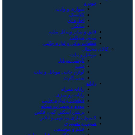
خودرو
سواری و وانت
کلاسیک
اجاره ای
سنگین
قایق و سایر وسایل نقلیه
موتور سیکلت
قطعات یدکی و لوازم جانبی
کالای دیجیتال
موبایل و تبلت
گوشی موبایل
تبلت
لوازم جانبی موبایل و تبلت
سیم کارت
رایانه
رایانه همراه
رایانه رو میزی
قطعات و لوازم جانبی
مودم و تجهیزات شبکه
پرینتر، اسکنر، کپی، فکس
کنسول، بازی‌ ویدئویی و آنلاین
صوتی و تصویری
فیلم و موسیقی
دوربین عکاسی و فیلم برداری