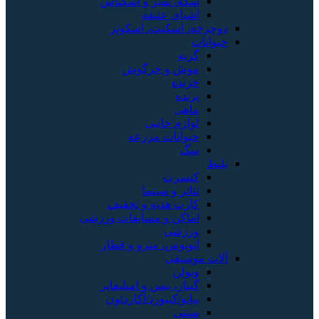
سکه، تمبر و اسکناس
اشیای عتیقه
دوچرخه، اسکیت، اسکوتر
حیوانات
گربه
موش و خرگوش
خزنده
پرنده
ماهی
لوازم جانبی
حیوانات مزرعه
سگ
بلیط
کنسرت
تئاتر و سینما
کارت هدیه و تخفیف
اماکن و مسابقات ورزشی
ورزشی
اتوبوس، مترو و قطار
آلات موسیقی
ویولن
گیتار، بیس و امپلیفایر
پیانو/کیبورد/آکاردئون
سنتی