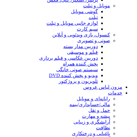
موبایل و تبلت
گوشی موبایل
تبلت
لوازم جانبی موبایل و تبلت
سیم کارت
کنسول، بازی‌ ویدئویی و آنلاین
صوتی و تصویری
دوربین مدار بسته
فیلم و موسیقی
دوربین عکاسی و فیلم برداری
پخش کننده همراه
سیستم صوتی خانگی
ویدیو و پخش کننده DVD
تلویزیون و پروژکتور
مزون لباس عروس
خدمات
رایانه‌ای و موبایل
مالی/حسابداری/بیمه
حمل و نقل
پیشه و مهارت
آرایشگری و زیبایی
نظافت
باغبانی و درختکاری