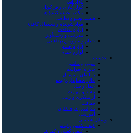
کولر آبی
کولر گازی و فن‌کوئل
پنکه و تصفیه‌کنندهٔ هوا
شست‌وشو و نظافت
مواد شوینده و دستمال کاغذی
لوازم نظافت
بندرخت و رخت‌آویز
حمام و سرویس بهداشتی
لوازم حمام
لوازم حمام
خدمات
موتور و ماشین
پذیرایی/مراسم
رایانه‌ای و موبایل
مالی/حسابداری/بیمه
حمل و نقل
پیشه و مهارت
آرایشگری و زیبایی
نظافت
باغبانی و درختکاری
آموزشی
وسایل شخصی
کیف، کفش و لباس
کیف، کفش و کمربند