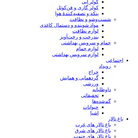
کولر آبی
کولر گازی و فن‌کوئل
پنکه و تصفیه‌کنندهٔ هوا
شست‌وشو و نظافت
مواد شوینده و دستمال کاغذی
لوازم نظافت
بندرخت و رخت‌آویز
حمام و سرویس بهداشتی
لوازم حمام
لوازم سرویس بهداشتی
اجتماعی
رویداد
حراج
گردهمایی و همایش
ورزشی
داوطلبانه
تحقیقاتی
گم‌شده‌ها
حیوانات
اشیا
باغ تالار
باغ تالار های غرب
باغ تالار های شرق
باغ تالار های جنوب