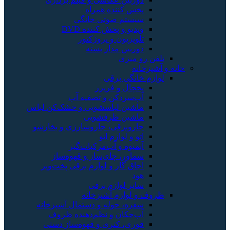
پخش کننده همراه
سیستم صوتی خانگی
ویدیو و پخش کننده DVD
تلویزیون و پروژکتور
دوربین مدار بسته
تلفن رو میزی
خانه و آشپزخانه
لوازم خانگی برقی
یخچال و فریزر
آب‌سردکن و تصفیه آب
ماشین لباسشویی و خشک‌کن لباس
ماشین ظرفشویی
جاروبرقی، جاروشارژی و بخارشو
اتو و لوازم اتو
آبمیوه و آب‌مرکبات‌گیر
سماور، چای‌ساز و قهوه‌ساز
اجاق گاز و لوازم برقی پخت‌وپز
هود
سایر لوازم برقی
ظروف و لوازم آشپزخانه
سفره، حوله و دستمال آشپزخانه
آب‌چکان و نظم‌دهنده ظروف
قوری، کتری و قهوه‌ساز دستی