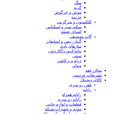
سگ
گربه
موش و خرگوش
خزنده
کلکسیون و سرگرمی
سکه، تمبر و اسکناس
اشیای عتیقه
آلات موسیقی
گیتار، بیس و امپلیفایر
سازهای بادی
پیانو/کیبورد/آکاردئون
سنتی
درام و پرکاشن
ویولن
سالن عقد
تشریفات عروسی
کالای دیجیتال
تلفن رو میزی
رایانه
رایانه همراه
رایانه رو میزی
قطعات و لوازم جانبی
مودم و تجهیزات شبکه
پرینتر، اسکنر، کپی، فکس