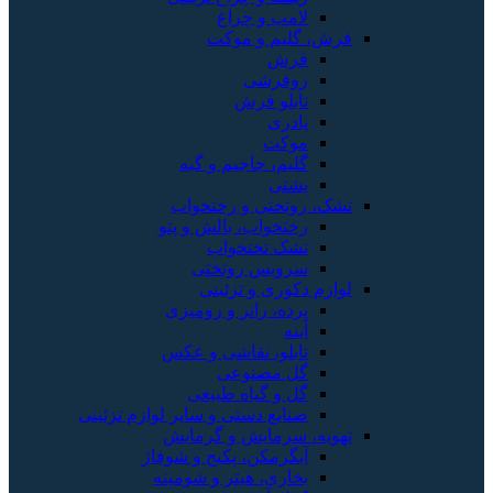
لامپ و چراغ
فرش، گلیم و موکت
فرش
روفرشی
تابلو فرش
پادری
موکت
گلیم، جاجیم و گبه
پشتی
تشک، روتختی و رختخواب
رختخواب، بالش و پتو
تشک تختخواب
سرویس روتختی
لوازم دکوری و تزئینی
پرده، رانر و رومیزی
آینه
تابلو، نقاشی و عکس
گل مصنوعی
گل و گیاه طبیعی
صنایع دستی و سایر لوازم تزئینی
تهویه، سرمایش و گرمایش
آبگرمکن، پکیج و شوفاژ
بخاری، هیتر و شومینه