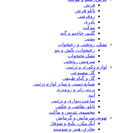
فرش
تابلو فرش
روفرشی
پادری
موکت
گلیم، جاجیم و گبه
پشتی
تشک، روتختی و رختخواب
رختخواب، بالش و پتو
تشک تختخواب
سرویس روتختی
لوازم دکوری و تزئینی
گل مصنوعی
گل و گیاه طبیعی
صنایع دستی و سایر لوازم تزئینی
پرده، رانر و رومیزی
آینه
ساعت دیواری و تزئینی
تابلو، نقاشی و عکس
مجسمه، تندیس و ماکت
تهویه، سرمایش و گرمایش
آبگرمکن، پکیج و شوفاژ
بخاری، هیتر و شومینه