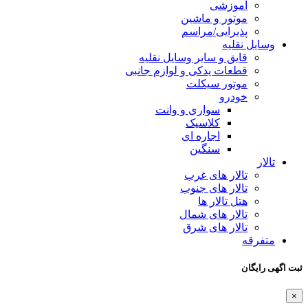
آموزشی
موتور و ماشین
پذیرایی/مراسم
وسایل نقلیه
قایق و سایر وسایل نقلیه
قطعات یدکی و لوازم جانبی
موتور سیکلت
خودرو
سواری و وانت
کلاسیک
اجاره ای
سنگین
تالار
تالار های غرب
تالار های جنوب
هتل تالار ها
تالار های شمال
تالار های شرق
متفرقه
ثبت اگهی رایگان
×