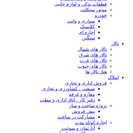
قطعات یدکی و لوازم جانبی
موتور سیکلت
خودرو
سواری و وانت
کلاسیک
اجاره ای
سنگین
تالار
تالار های شمال
تالار های شرق
تالار های غرب
تالار های جنوب
هتل تالار ها
املاک
فروش اداری و تجاری
صنعتی ، کشاورزی و تجاری
مغازه و غرفه
دفتر کار ، اتاق اداری و مطب
پروژه ساخت و ساز
پیش فروش
مشارکت در ساخت
اجاره کوتاه مدت
آپارتمان و سوئیت