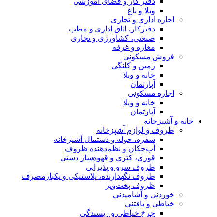
دفتر کار و فضای آموزشی
ویلا و باغ
اجاره اداری و تجاری
دفترکار، اتاق اداری و مطب
صنعتی، کشاورزی و تجاری
مغازه و غرفه
فروش مسکونی
زمین و کلنگی
خانه و ویلا
آپارتمان
اجاره مسکونی
خانه و ویلا
آپارتمان
خانه و آشپزخانه
ظروف و لوازم آشپزخانه
سفره، حوله و دستمال آشپزخانه
آب‌چکان و نظم‌دهنده ظروف
قوری، کتری و قهوه‌ساز دستی
ظروف سرو و پذیرایی
ظروف نگهدارنده، پلاستیکی و یکبارمصرف
ظروف پخت‌وپز
خوردنی و آشامیدنی
خیاطی و بافتنی
چرخ خیاطی و ریسندگی