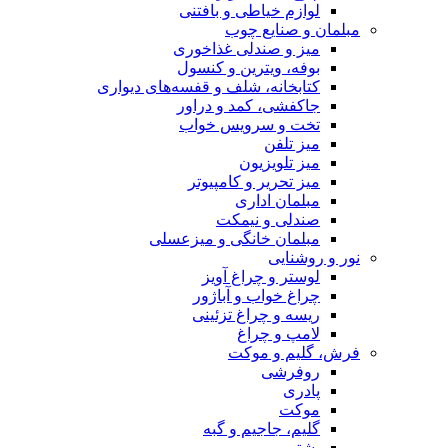
لوازم خیاطی و بافتنی
مبلمان و صنایع چوب
میز و صندلی غذاخوری
بوفه، ویترین و کنسول
کتابخانه، شلف و قفسه‌های دیواری
جاکفشی، کمد و دراور
تخت و سرویس خواب
میز تلفن
میز تلویزیون
میز تحریر و کامپیوتر
مبلمان اداری
صندلی و نیمکت
مبلمان خانگی و میزعسلی
نور و روشنایی
لوستر و چراغ آویز
چراغ خواب و آباژور
ریسه و چراغ تزئینی
لامپ و چراغ
فرش، گلیم و موکت
روفرشی
پادری
موکت
گلیم، جاجیم و گبه
پشتی