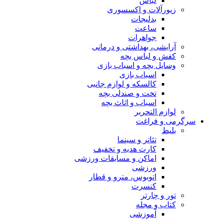
لباس
زیورآلات و اکسسوری
بدلیجات
ساعت
جواهرات
آرایشی، بهداشتی و درمانی
کفش و لباس بچه
وسایل بچه و اسباب بازی
اسباب بازی
کالسکه و لوازم جانبی
تخت و صندلی بچه
اسباب و اثاث بچه
لوازم التحریر
سرگرمی و فراغت
بلیط
تئاتر و سینما
کارت هدیه و تخفیف
اماکن و مسابقات ورزشی
ورزشی
اتوبوس، مترو و قطار
کنسرت
تور و چارتر
کتاب و مجله
آموزشی