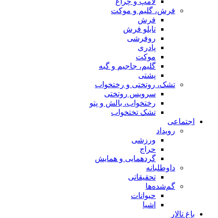
لامپ و چراغ
فرش، گلیم و موکت
فرش
تابلو فرش
روفرشی
پادری
موکت
گلیم، جاجیم و گبه
پشتی
تشک، روتختی و رختخواب
سرویس روتختی
رختخواب، بالش و پتو
تشک تختخواب
اجتماعی
رویداد
ورزشی
حراج
گردهمایی و همایش
داوطلبانه
تحقیقاتی
گم‌شده‌ها
حیوانات
اشیا
باغ تالار