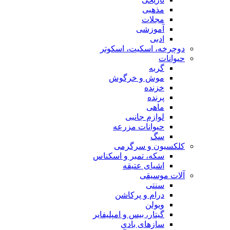
مذهبی
مجلات
آموزشی
ادبی
دوچرخه، اسکیت، اسکوتر
حیوانات
گربه
موش و خرگوش
خزنده
پرنده
ماهی
لوازم جانبی
حیوانات مزرعه
سگ
کلکسیون و سرگرمی
سکه، تمبر و اسکناس
اشیای عتیقه
آلات موسیقی
سنتی
درام و پرکاشن
ویولن
گیتار، بیس و امپلیفایر
سازهای بادی