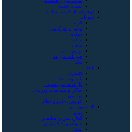
سکه، تمبر و اسکناس
اشیای عتیقه
دوچرخه، اسکیت، اسکوتر
حیوانات
گربه
موش و خرگوش
خزنده
پرنده
ماهی
لوازم جانبی
حیوانات مزرعه
سگ
بلیط
کنسرت
تئاتر و سینما
کارت هدیه و تخفیف
اماکن و مسابقات ورزشی
ورزشی
اتوبوس، مترو و قطار
آلات موسیقی
ویولن
گیتار، بیس و امپلیفایر
پیانو/کیبورد/آکاردئون
سنتی