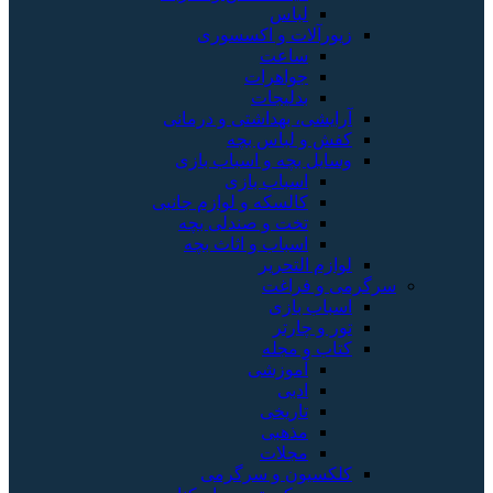
لباس
زیورآلات و اکسسوری
ساعت
جواهرات
بدلیجات
آرایشی، بهداشتی و درمانی
کفش و لباس بچه
وسایل بچه و اسباب بازی
اسباب بازی
کالسکه و لوازم جانبی
تخت و صندلی بچه
اسباب و اثاث بچه
لوازم التحریر
سرگرمی و فراغت
اسباب‌ بازی
تور و چارتر
کتاب و مجله
آموزشی
ادبی
تاریخی
مذهبی
مجلات
کلکسیون و سرگرمی