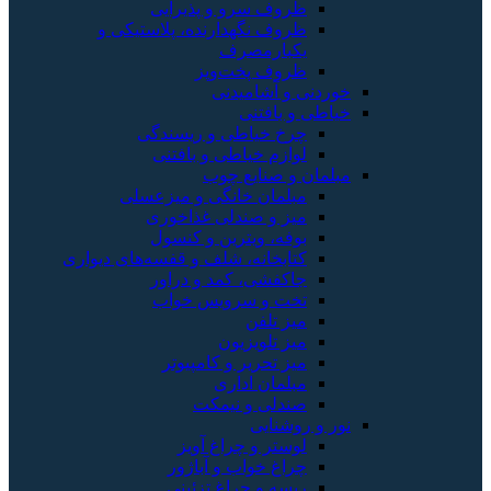
ظروف سرو و پذیرایی
ظروف نگهدارنده، پلاستیکی و
یکبارمصرف
ظروف پخت‌وپز
خوردنی و آشامیدنی
خیاطی و بافتنی
چرخ خیاطی و ریسندگی
لوازم خیاطی و بافتنی
مبلمان و صنایع چوب
مبلمان خانگی و میزعسلی
میز و صندلی غذاخوری
بوفه، ویترین و کنسول
کتابخانه، شلف و قفسه‌های دیواری
جاکفشی، کمد و دراور
تخت و سرویس خواب
میز تلفن
میز تلویزیون
میز تحریر و کامپیوتر
مبلمان اداری
صندلی و نیمکت
نور و روشنایی
لوستر و چراغ آویز
چراغ خواب و آباژور
ریسه و چراغ تزئینی