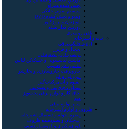
پخش کننده همراه
سیستم صوتی خانگی
ویدیو و پخش کننده DVD
تلویزیون و پروژکتور
دوربین مدار بسته
تلفن رو میزی
خانه و آشپزخانه
لوازم خانگی برقی
یخچال و فریزر
آب‌سردکن و تصفیه آب
ماشین لباسشویی و خشک‌کن لباس
ماشین ظرفشویی
جاروبرقی، جاروشارژی و بخارشو
اتو و لوازم اتو
آبمیوه و آب‌مرکبات‌گیر
سماور، چای‌ساز و قهوه‌ساز
اجاق گاز و لوازم برقی پخت‌وپز
هود
سایر لوازم برقی
ظروف و لوازم آشپزخانه
سفره، حوله و دستمال آشپزخانه
آب‌چکان و نظم‌دهنده ظروف
قوری، کتری و قهوه‌ساز دستی