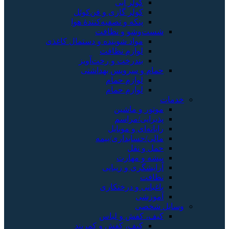
کولر آبی
کولر گازی و فن‌کوئل
پنکه و تصفیه‌کنندهٔ هوا
شست‌وشو و نظافت
مواد شوینده و دستمال کاغذی
لوازم نظافت
بندرخت و رخت‌آویز
حمام و سرویس بهداشتی
لوازم حمام
لوازم حمام
خدمات
موتور و ماشین
پذیرایی/مراسم
رایانه‌ای و موبایل
مالی/حسابداری/بیمه
حمل و نقل
پیشه و مهارت
آرایشگری و زیبایی
نظافت
باغبانی و درختکاری
آموزشی
وسایل شخصی
کیف، کفش و لباس
کیف، کفش و کمربند