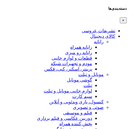
دسته‌بندی‌ها
×
تشریفات عروسی
کالای دیجیتال
رایانه
رایانه همراه
رایانه رو میزی
قطعات و لوازم جانبی
مودم و تجهیزات شبکه
پرینتر، اسکنر، کپی، فکس
موبایل و تبلت
گوشی موبایل
تبلت
لوازم جانبی موبایل و تبلت
سیم کارت
کنسول، بازی‌ ویدئویی و آنلاین
صوتی و تصویری
فیلم و موسیقی
دوربین عکاسی و فیلم برداری
پخش کننده همراه