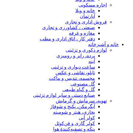
اجاره مسکونی
خانه و ویلا
آپارتمان
فروش اداری و تجاری
صنعتی ، کشاورزی و تجاری
مغازه و غرفه
دفتر کار ، اتاق اداری و مطب
خانه و آشپزخانه
لوازم دکوری و تزئینی
پرده، رانر و رومیزی
آینه
ساعت دیواری و تزئینی
تابلو، نقاشی و عکس
مجسمه، تندیس و ماکت
گل مصنوعی
گل و گیاه طبیعی
صنایع دستی و سایر لوازم تزئینی
تهویه، سرمایش و گرمایش
آبگرمکن، پکیج و شوفاژ
بخاری، هیتر و شومینه
کولر آبی
کولر گازی و فن‌کوئل
پنکه و تصفیه‌کنندهٔ هوا