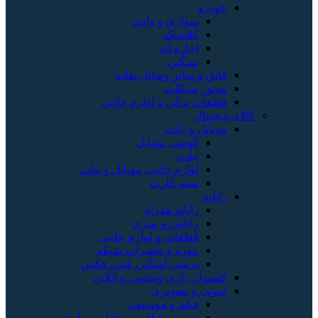
خودرو
سواری و وانت
کلاسیک
اجاره ای
سنگین
قایق و سایر وسایل نقلیه
موتور سیکلت
قطعات یدکی و لوازم جانبی
کالای دیجیتال
موبایل و تبلت
گوشی موبایل
تبلت
لوازم جانبی موبایل و تبلت
سیم کارت
رایانه
رایانه همراه
رایانه رو میزی
قطعات و لوازم جانبی
مودم و تجهیزات شبکه
پرینتر، اسکنر، کپی، فکس
کنسول، بازی‌ ویدئویی و آنلاین
صوتی و تصویری
فیلم و موسیقی
دوربین عکاسی و فیلم برداری