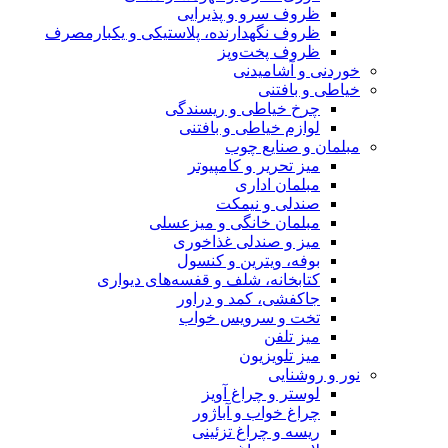
ظروف سرو و پذیرایی
ظروف نگهدارنده، پلاستیکی و یکبارمصرف
ظروف پخت‌وپز
خوردنی و آشامیدنی
خیاطی و بافتنی
چرخ خیاطی و ریسندگی
لوازم خیاطی و بافتنی
مبلمان و صنایع چوب
میز تحریر و کامپیوتر
مبلمان اداری
صندلی و نیمکت
مبلمان خانگی و میزعسلی
میز و صندلی غذاخوری
بوفه، ویترین و کنسول
کتابخانه، شلف و قفسه‌های دیواری
جاکفشی، کمد و دراور
تخت و سرویس خواب
میز تلفن
میز تلویزیون
نور و روشنایی
لوستر و چراغ آویز
چراغ خواب و آباژور
ریسه و چراغ تزئینی