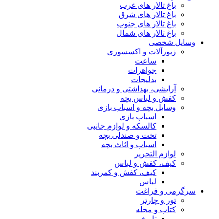
باغ تالار های غرب
باغ تالار های شرق
باغ تالار های جنوب
باغ تالار های شمال
وسایل شخصی
زیورآلات و اکسسوری
ساعت
جواهرات
بدلیجات
آرایشی، بهداشتی و درمانی
کفش و لباس بچه
وسایل بچه و اسباب بازی
اسباب بازی
کالسکه و لوازم جانبی
تخت و صندلی بچه
اسباب و اثاث بچه
لوازم التحریر
کیف، کفش و لباس
کیف، کفش و کمربند
لباس
سرگرمی و فراغت
تور و چارتر
کتاب و مجله
تاریخی