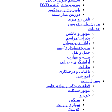
سیستم صوتی خانگی
ویدیو و پخش کننده DVD
تلویزیون و پروژکتور
دوربین مدار بسته
تلفن رو میزی
مزون لباس عروس
خدمات
موتور و ماشین
پذیرایی/مراسم
رایانه‌ای و موبایل
مالی/حسابداری/بیمه
حمل و نقل
پیشه و مهارت
آرایشگری و زیبایی
نظافت
باغبانی و درختکاری
آموزشی
وسایل نقلیه
قطعات یدکی و لوازم جانبی
موتور سیکلت
خودرو
سنگین
سواری و وانت
کلاسیک