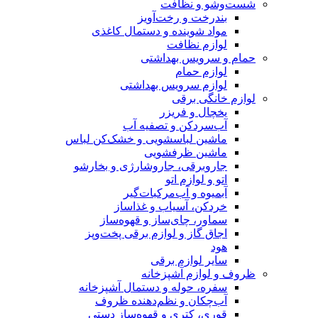
شست‌وشو و نظافت
بندرخت و رخت‌آویز
مواد شوینده و دستمال کاغذی
لوازم نظافت
حمام و سرویس بهداشتی
لوازم حمام
لوازم سرویس بهداشتی
لوازم خانگی برقی
یخچال و فریزر
آب‌سردکن و تصفیه آب
ماشین لباسشویی و خشک‌کن لباس
ماشین ظرفشویی
جاروبرقی، جاروشارژی و بخارشو
اتو و لوازم اتو
آبمیوه و آب‌مرکبات‌گیر
خردکن، آسیاب و غذاساز
سماور، چای‌ساز و قهوه‌ساز
اجاق گاز و لوازم برقی پخت‌وپز
هود
سایر لوازم برقی
ظروف و لوازم آشپزخانه
سفره، حوله و دستمال آشپزخانه
آب‌چکان و نظم‌دهنده ظروف
قوری، کتری و قهوه‌ساز دستی