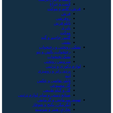
لامپ و چراغ
فرش، گلیم و موکت
فرش
روفرشی
تابلو فرش
پادری
موکت
گلیم، جاجیم و گبه
پشتی
تشک، روتختی و رختخواب
رختخواب، بالش و پتو
تشک تختخواب
سرویس روتختی
لوازم دکوری و تزئینی
پرده، رانر و رومیزی
آینه
تابلو، نقاشی و عکس
گل مصنوعی
گل و گیاه طبیعی
صنایع دستی و سایر لوازم تزئینی
تهویه، سرمایش و گرمایش
آبگرمکن، پکیج و شوفاژ
بخاری، هیتر و شومینه