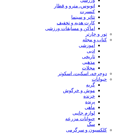
ورزشی
اتوبوس، مترو و قطار
کنسرت
تئاتر و سینما
کارت هدیه و تخفیف
اماکن و مسابقات ورزشی
تور و چارتر
کتاب و مجله
آموزشی
ادبی
تاریخی
مذهبی
مجلات
دوچرخه، اسکیت، اسکوتر
حیوانات
گربه
موش و خرگوش
خزنده
پرنده
ماهی
لوازم جانبی
حیوانات مزرعه
سگ
کلکسیون و سرگرمی