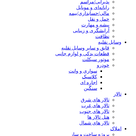
پذیرایی/مراسم
رایانه‌ای و موبایل
مالی/حسابداری/بیمه
حمل و نقل
پیشه و مهارت
آرایشگری و زیبایی
نظافت
وسایل نقلیه
قایق و سایر وسایل نقلیه
قطعات یدکی و لوازم جانبی
موتور سیکلت
خودرو
سواری و وانت
کلاسیک
اجاره ای
سنگین
تالار
تالار های شرق
تالار های غرب
تالار های جنوب
هتل تالار ها
تالار های شمال
املاک
پروژه ساخت و ساز