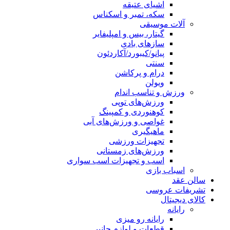
اشیای عتیقه
سکه، تمبر و اسکناس
آلات موسیقی
گیتار، بیس و امپلیفایر
سازهای بادی
پیانو/کیبورد/آکاردئون
سنتی
درام و پرکاشن
ویولن
ورزش و تناسب اندام
ورزش‌های توپی
کوهنوردی و کمپینگ
غواصی و ورزش‌های آبی
ماهیگیری
تجهیزات ورزشی
ورزش‌های زمستانی
اسب و تجهیزات اسب سواری
اسباب‌ بازی
سالن عقد
تشریفات عروسی
کالای دیجیتال
رایانه
رایانه رو میزی
قطعات و لوازم جانبی