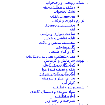
تشک، روتختی و رختخواب
رختخواب، بالش و پتو
تشک تختخواب
سرویس روتختی
لوازم دکوری و تزئینی
پرده، رانر و رومیزی
آینه
ساعت دیواری و تزئینی
تابلو، نقاشی و عکس
مجسمه، تندیس و ماکت
گل مصنوعی
گل و گیاه طبیعی
صنایع دستی و سایر لوازم تزئینی
تهویه، سرمایش و گرمایش
کولر گازی و فن‌کوئل
پنکه و تصفیه‌کنندهٔ هوا
آبگرمکن، پکیج و شوفاژ
بخاری، هیتر و شومینه
کولر آبی
شست‌وشو و نظافت
مواد شوینده و دستمال کاغذی
لوازم نظافت
بندرخت و رخت‌آویز
حمام و سرویس بهداشتی