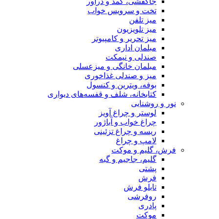
جاکفشی، کمد و دراور
تخت و سرویس خواب
میز تلفن
میز تلویزیون
میز تحریر و کامپیوتر
مبلمان اداری
صندلی و نیمکت
مبلمان خانگی و میزعسلی
میز و صندلی غذاخوری
بوفه، ویترین و کنسول
کتابخانه، شلف و قفسه‌های دیواری
نور و روشنایی
لوستر و چراغ آویز
چراغ خواب و آباژور
ریسه و چراغ تزئینی
لامپ و چراغ
فرش، گلیم و موکت
گلیم، جاجیم و گبه
پشتی
فرش
تابلو فرش
روفرشی
پادری
موکت