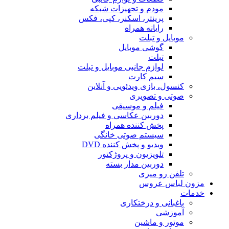
مودم و تجهیزات شبکه
پرینتر، اسکنر، کپی، فکس
رایانه همراه
موبایل و تبلت
گوشی موبایل
تبلت
لوازم جانبی موبایل و تبلت
سیم کارت
کنسول، بازی‌ ویدئویی و آنلاین
صوتی و تصویری
فیلم و موسیقی
دوربین عکاسی و فیلم برداری
پخش کننده همراه
سیستم صوتی خانگی
ویدیو و پخش کننده DVD
تلویزیون و پروژکتور
دوربین مدار بسته
تلفن رو میزی
مزون لباس عروس
خدمات
باغبانی و درختکاری
آموزشی
موتور و ماشین