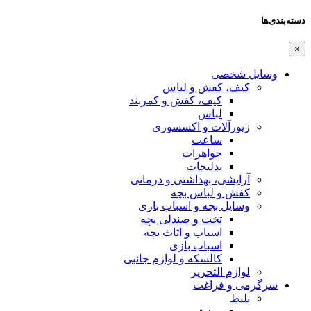
دسته‌بندی‌ها
×
وسایل شخصی
کیف، کفش و لباس
کیف، کفش و کمربند
لباس
زیورآلات و اکسسوری
ساعت
جواهرات
بدلیجات
آرایشی، بهداشتی و درمانی
کفش و لباس بچه
وسایل بچه و اسباب بازی
تخت و صندلی بچه
اسباب و اثاث بچه
اسباب بازی
کالسکه و لوازم جانبی
لوازم التحریر
سرگرمی و فراغت
بلیط