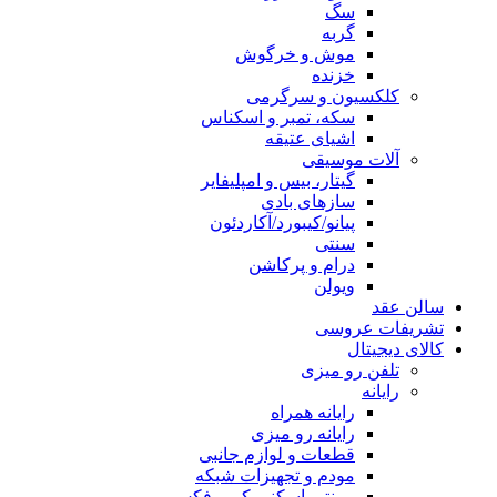
سگ
گربه
موش و خرگوش
خزنده
کلکسیون و سرگرمی
سکه، تمبر و اسکناس
اشیای عتیقه
آلات موسیقی
گیتار، بیس و امپلیفایر
سازهای بادی
پیانو/کیبورد/آکاردئون
سنتی
درام و پرکاشن
ویولن
سالن عقد
تشریفات عروسی
کالای دیجیتال
تلفن رو میزی
رایانه
رایانه همراه
رایانه رو میزی
قطعات و لوازم جانبی
مودم و تجهیزات شبکه
پرینتر، اسکنر، کپی، فکس