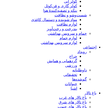
کولر آبی
کولر گازی و فن‌کوئل
پنکه و تصفیه‌کنندهٔ هوا
شست‌وشو و نظافت
مواد شوینده و دستمال کاغذی
لوازم نظافت
بندرخت و رخت‌آویز
حمام و سرویس بهداشتی
لوازم حمام
لوازم سرویس بهداشتی
اجتماعی
رویداد
حراج
گردهمایی و همایش
ورزشی
داوطلبانه
تحقیقاتی
گم‌شده‌ها
حیوانات
اشیا
باغ تالار
باغ تالار های غرب
باغ تالار های شرق
باغ تالار های جنوب