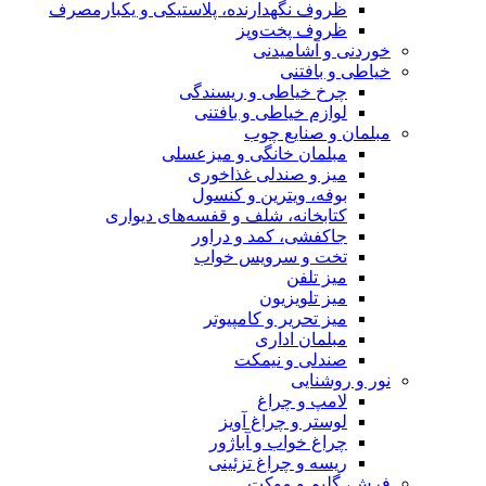
ظروف نگهدارنده، پلاستیکی و یکبارمصرف
ظروف پخت‌وپز
خوردنی و آشامیدنی
خیاطی و بافتنی
چرخ خیاطی و ریسندگی
لوازم خیاطی و بافتنی
مبلمان و صنایع چوب
مبلمان خانگی و میزعسلی
میز و صندلی غذاخوری
بوفه، ویترین و کنسول
کتابخانه، شلف و قفسه‌های دیواری
جاکفشی، کمد و دراور
تخت و سرویس خواب
میز تلفن
میز تلویزیون
میز تحریر و کامپیوتر
مبلمان اداری
صندلی و نیمکت
نور و روشنایی
لامپ و چراغ
لوستر و چراغ آویز
چراغ خواب و آباژور
ریسه و چراغ تزئینی
فرش، گلیم و موکت