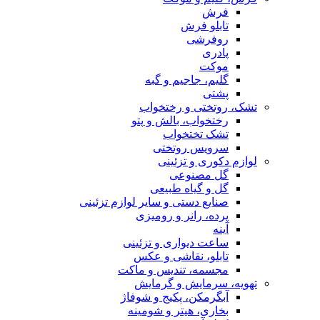
فرش
تابلو فرش
روفرشی
پادری
موکت
گلیم، جاجیم و گبه
پشتی
تشک، روتختی و رختخواب
رختخواب، بالش و پتو
تشک تختخواب
سرویس روتختی
لوازم دکوری و تزئینی
گل مصنوعی
گل و گیاه طبیعی
صنایع دستی و سایر لوازم تزئینی
پرده، رانر و رومیزی
آینه
ساعت دیواری و تزئینی
تابلو، نقاشی و عکس
مجسمه، تندیس و ماکت
تهویه، سرمایش و گرمایش
آبگرمکن، پکیج و شوفاژ
بخاری، هیتر و شومینه