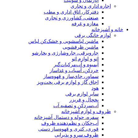
آپارتمان و سوئیت
اجاره اداری و تجاری
دفترکار، اتاق اداری و مطب
صنعتی، کشاورزی و تجاری
مغازه و غرفه
خانه و آشپزخانه
لوازم خانگی برقی
ماشین لباسشویی و خشک‌کن لباس
ماشین ظرفشویی
جاروبرقی، جاروشارژی و بخارشو
اتو و لوازم اتو
آبمیوه و آب‌مرکبات‌گیر
خردکن، آسیاب و غذاساز
سماور، چای‌ساز و قهوه‌ساز
اجاق گاز و لوازم برقی پخت‌وپز
هود
سایر لوازم برقی
یخچال و فریزر
آب‌سردکن و تصفیه آب
ظروف و لوازم آشپزخانه
سفره، حوله و دستمال آشپزخانه
آب‌چکان و نظم‌دهنده ظروف
قوری، کتری و قهوه‌ساز دستی
ظروف سرو و پذیرایی