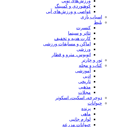
ورزش‌های توپی
کوهنوردی و کمپینگ
غواصی و ورزش‌های آبی
اسباب‌ بازی
بلیط
کنسرت
تئاتر و سینما
کارت هدیه و تخفیف
اماکن و مسابقات ورزشی
ورزشی
اتوبوس، مترو و قطار
تور و چارتر
کتاب و مجله
آموزشی
ادبی
تاریخی
مذهبی
مجلات
دوچرخه، اسکیت، اسکوتر
حیوانات
پرنده
ماهی
لوازم جانبی
حیوانات مزرعه