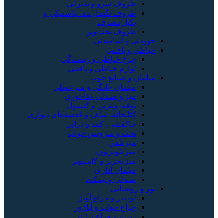
ظروف سرو و پذیرایی
ظروف نگهدارنده، پلاستیکی و
یکبارمصرف
ظروف پخت‌وپز
خوردنی و آشامیدنی
خیاطی و بافتنی
چرخ خیاطی و ریسندگی
لوازم خیاطی و بافتنی
مبلمان و صنایع چوب
مبلمان خانگی و میزعسلی
میز و صندلی غذاخوری
بوفه، ویترین و کنسول
کتابخانه، شلف و قفسه‌های دیواری
جاکفشی، کمد و دراور
تخت و سرویس خواب
میز تلفن
میز تلویزیون
میز تحریر و کامپیوتر
مبلمان اداری
صندلی و نیمکت
نور و روشنایی
لوستر و چراغ آویز
چراغ خواب و آباژور
ریسه و چراغ تزئینی