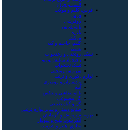
لامپ و چراغ
فرش، گلیم و موکت
فرش
روفرشی
تابلو فرش
پادری
موکت
گلیم، جاجیم و گبه
پشتی
تشک، روتختی و رختخواب
رختخواب، بالش و پتو
تشک تختخواب
سرویس روتختی
لوازم دکوری و تزئینی
پرده، رانر و رومیزی
آینه
تابلو، نقاشی و عکس
گل مصنوعی
گل و گیاه طبیعی
صنایع دستی و سایر لوازم تزئینی
تهویه، سرمایش و گرمایش
آبگرمکن، پکیج و شوفاژ
بخاری، هیتر و شومینه