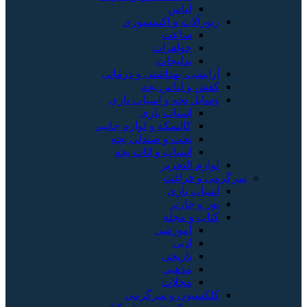
لباس
زیورآلات و اکسسوری
ساعت
جواهرات
بدلیجات
آرایشی، بهداشتی و درمانی
کفش و لباس بچه
وسایل بچه و اسباب بازی
اسباب بازی
کالسکه و لوازم جانبی
تخت و صندلی بچه
اسباب و اثاث بچه
لوازم التحریر
سرگرمی و فراغت
اسباب‌ بازی
تور و چارتر
کتاب و مجله
آموزشی
ادبی
تاریخی
مذهبی
مجلات
کلکسیون و سرگرمی