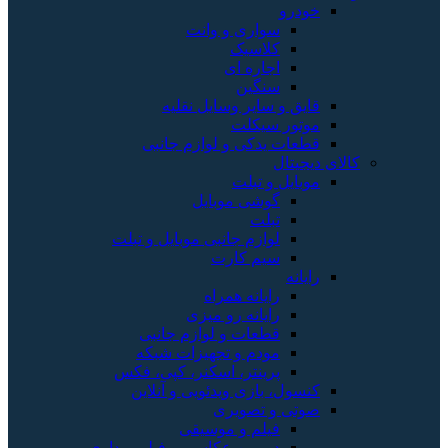
خودرو
سواری و وانت
کلاسیک
اجاره ای
سنگین
قایق و سایر وسایل نقلیه
موتور سیکلت
قطعات یدکی و لوازم جانبی
کالای دیجیتال
موبایل و تبلت
گوشی موبایل
تبلت
لوازم جانبی موبایل و تبلت
سیم کارت
رایانه
رایانه همراه
رایانه رو میزی
قطعات و لوازم جانبی
مودم و تجهیزات شبکه
پرینتر، اسکنر، کپی، فکس
کنسول، بازی‌ ویدئویی و آنلاین
صوتی و تصویری
فیلم و موسیقی
دوربین عکاسی و فیلم برداری