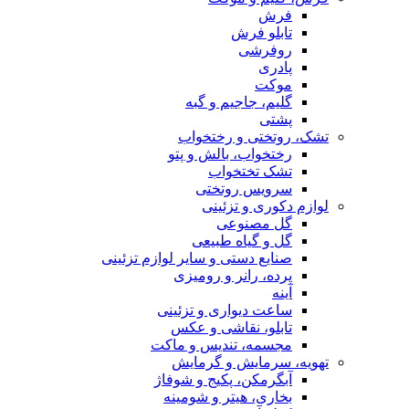
فرش
تابلو فرش
روفرشی
پادری
موکت
گلیم، جاجیم و گبه
پشتی
تشک، روتختی و رختخواب
رختخواب، بالش و پتو
تشک تختخواب
سرویس روتختی
لوازم دکوری و تزئینی
گل مصنوعی
گل و گیاه طبیعی
صنایع دستی و سایر لوازم تزئینی
پرده، رانر و رومیزی
آینه
ساعت دیواری و تزئینی
تابلو، نقاشی و عکس
مجسمه، تندیس و ماکت
تهویه، سرمایش و گرمایش
آبگرمکن، پکیج و شوفاژ
بخاری، هیتر و شومینه