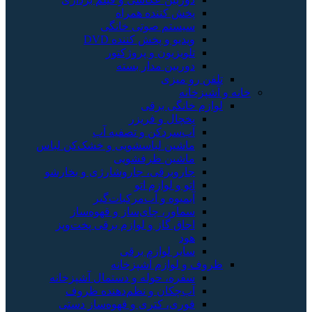
پخش کننده همراه
سیستم صوتی خانگی
ویدیو و پخش کننده DVD
تلویزیون و پروژکتور
دوربین مدار بسته
تلفن رو میزی
خانه و آشپزخانه
لوازم خانگی برقی
یخچال و فریزر
آب‌سردکن و تصفیه آب
ماشین لباسشویی و خشک‌کن لباس
ماشین ظرفشویی
جاروبرقی، جاروشارژی و بخارشو
اتو و لوازم اتو
آبمیوه و آب‌مرکبات‌گیر
سماور، چای‌ساز و قهوه‌ساز
اجاق گاز و لوازم برقی پخت‌وپز
هود
سایر لوازم برقی
ظروف و لوازم آشپزخانه
سفره، حوله و دستمال آشپزخانه
آب‌چکان و نظم‌دهنده ظروف
قوری، کتری و قهوه‌ساز دستی