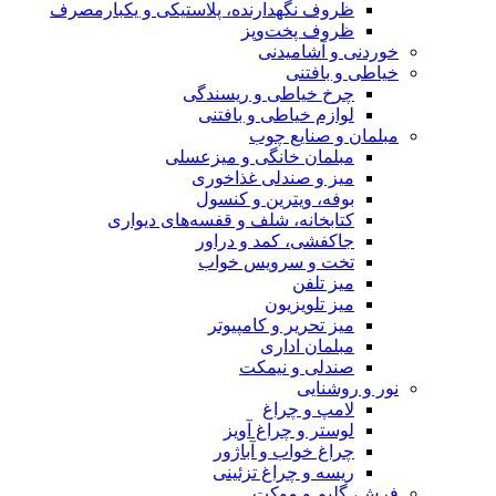
ظروف نگهدارنده، پلاستیکی و یکبارمصرف
ظروف پخت‌وپز
خوردنی و آشامیدنی
خیاطی و بافتنی
چرخ خیاطی و ریسندگی
لوازم خیاطی و بافتنی
مبلمان و صنایع چوب
مبلمان خانگی و میزعسلی
میز و صندلی غذاخوری
بوفه، ویترین و کنسول
کتابخانه، شلف و قفسه‌های دیواری
جاکفشی، کمد و دراور
تخت و سرویس خواب
میز تلفن
میز تلویزیون
میز تحریر و کامپیوتر
مبلمان اداری
صندلی و نیمکت
نور و روشنایی
لامپ و چراغ
لوستر و چراغ آویز
چراغ خواب و آباژور
ریسه و چراغ تزئینی
فرش، گلیم و موکت