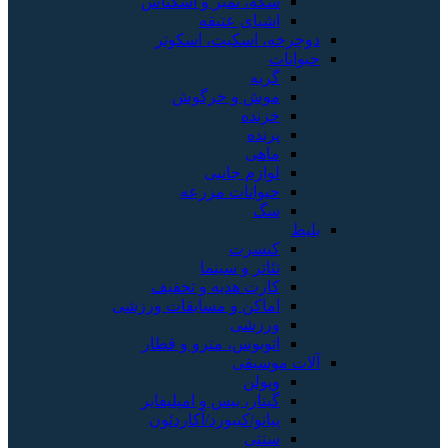
سکه، تمبر و اسکناس
اشیای عتیقه
دوچرخه، اسکیت، اسکوتر
حیوانات
گربه
موش و خرگوش
خزنده
پرنده
ماهی
لوازم جانبی
حیوانات مزرعه
سگ
بلیط
کنسرت
تئاتر و سینما
کارت هدیه و تخفیف
اماکن و مسابقات ورزشی
ورزشی
اتوبوس، مترو و قطار
آلات موسیقی
ویولن
گیتار، بیس و امپلیفایر
پیانو/کیبورد/آکاردئون
سنتی