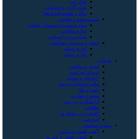
کولر آبی
کولر گازی و فن‌کوئل
پنکه و تصفیه‌کنندهٔ هوا
شست‌وشو و نظافت
مواد شوینده و دستمال کاغذی
لوازم نظافت
بندرخت و رخت‌آویز
حمام و سرویس بهداشتی
لوازم حمام
لوازم حمام
خدمات
موتور و ماشین
پذیرایی/مراسم
رایانه‌ای و موبایل
مالی/حسابداری/بیمه
حمل و نقل
پیشه و مهارت
آرایشگری و زیبایی
نظافت
باغبانی و درختکاری
آموزشی
وسایل شخصی
کیف، کفش و لباس
کیف، کفش و کمربند