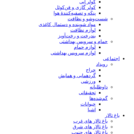
کولر آبی
کولر گازی و فن‌کوئل
پنکه و تصفیه‌کنندهٔ هوا
شست‌وشو و نظافت
مواد شوینده و دستمال کاغذی
لوازم نظافت
بندرخت و رخت‌آویز
حمام و سرویس بهداشتی
لوازم حمام
لوازم سرویس بهداشتی
اجتماعی
رویداد
حراج
گردهمایی و همایش
ورزشی
داوطلبانه
تحقیقاتی
گم‌شده‌ها
حیوانات
اشیا
باغ تالار
باغ تالار های غرب
باغ تالار های شرق
باغ تالار های جنوب