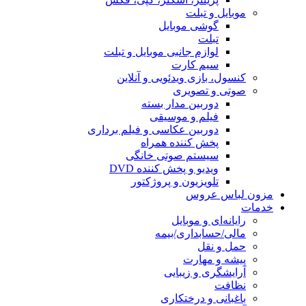
موبایل و تبلت
گوشی موبایل
تبلت
لوازم جانبی موبایل و تبلت
سیم کارت
کنسول، بازی‌ ویدئویی و آنلاین
صوتی و تصویری
دوربین مدار بسته
فیلم و موسیقی
دوربین عکاسی و فیلم برداری
پخش کننده همراه
سیستم صوتی خانگی
ویدیو و پخش کننده DVD
تلویزیون و پروژکتور
مزون لباس عروس
خدمات
رایانه‌ای و موبایل
مالی/حسابداری/بیمه
حمل و نقل
پیشه و مهارت
آرایشگری و زیبایی
نظافت
باغبانی و درختکاری