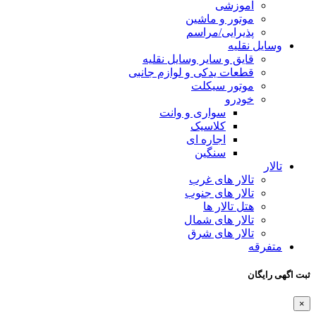
آموزشی
موتور و ماشین
پذیرایی/مراسم
وسایل نقلیه
قایق و سایر وسایل نقلیه
قطعات یدکی و لوازم جانبی
موتور سیکلت
خودرو
سواری و وانت
کلاسیک
اجاره ای
سنگین
تالار
تالار های غرب
تالار های جنوب
هتل تالار ها
تالار های شمال
تالار های شرق
متفرقه
ثبت اگهی رایگان
×