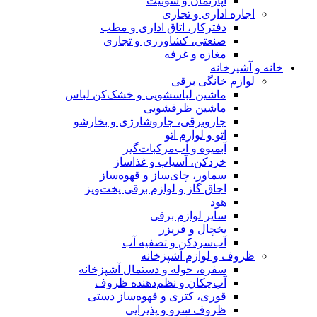
آپارتمان و سوئیت
اجاره اداری و تجاری
دفترکار، اتاق اداری و مطب
صنعتی، کشاورزی و تجاری
مغازه و غرفه
خانه و آشپزخانه
لوازم خانگی برقی
ماشین لباسشویی و خشک‌کن لباس
ماشین ظرفشویی
جاروبرقی، جاروشارژی و بخارشو
اتو و لوازم اتو
آبمیوه و آب‌مرکبات‌گیر
خردکن، آسیاب و غذاساز
سماور، چای‌ساز و قهوه‌ساز
اجاق گاز و لوازم برقی پخت‌وپز
هود
سایر لوازم برقی
یخچال و فریزر
آب‌سردکن و تصفیه آب
ظروف و لوازم آشپزخانه
سفره، حوله و دستمال آشپزخانه
آب‌چکان و نظم‌دهنده ظروف
قوری، کتری و قهوه‌ساز دستی
ظروف سرو و پذیرایی