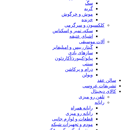
سگ
گربه
موش و خرگوش
خزنده
کلکسیون و سرگرمی
سکه، تمبر و اسکناس
اشیای عتیقه
آلات موسیقی
گیتار، بیس و امپلیفایر
سازهای بادی
پیانو/کیبورد/آکاردئون
سنتی
درام و پرکاشن
ویولن
سالن عقد
تشریفات عروسی
کالای دیجیتال
تلفن رو میزی
رایانه
رایانه همراه
رایانه رو میزی
قطعات و لوازم جانبی
مودم و تجهیزات شبکه
پرینتر، اسکنر، کپی، فکس