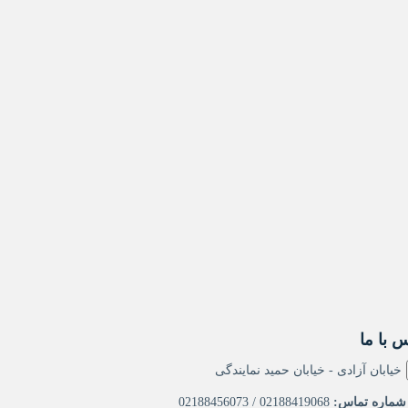
 با ما
خیابان آزادی - خیابان حمید نمایندگی
ماره تماس:
02188419068 / 02188456073