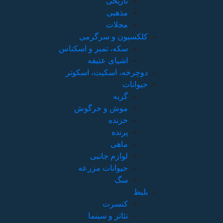
تاریخی
مذهبی
مجلات
کلکسیون و سرگرمی
سکه، تمبر و اسکناس
اشیای عتیقه
دوچرخه، اسکیت، اسکوتر
حیوانات
گربه
موش و خرگوش
خزنده
پرنده
ماهی
لوازم جانبی
حیوانات مزرعه
سگ
بلیط
کنسرت
تئاتر و سینما