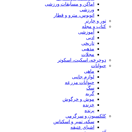
اماکن و مسابقات ورزشی
ورزشی
اتوبوس، مترو و قطار
تور و چارتر
کتاب و مجله
آموزشی
ادبی
تاریخی
مذهبی
مجلات
دوچرخه، اسکیت، اسکوتر
حیوانات
ماهی
لوازم جانبی
حیوانات مزرعه
سگ
گربه
موش و خرگوش
خزنده
پرنده
کلکسیون و سرگرمی
سکه، تمبر و اسکناس
اشیای عتیقه