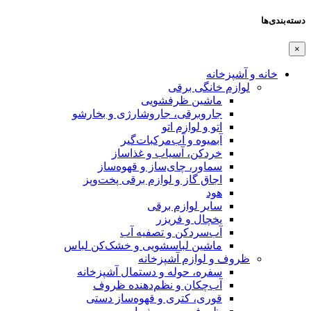
دسته‌بندی‌ها
×
خانه و آشپزخانه
لوازم خانگی برقی
ماشین ظرفشویی
جاروبرقی، جاروشارژی و بخارشو
اتو و لوازم اتو
آبمیوه و آب‌مرکبات‌گیر
خردکن، آسیاب و غذاساز
سماور، چای‌ساز و قهوه‌ساز
اجاق گاز و لوازم برقی پخت‌وپز
هود
سایر لوازم برقی
یخچال و فریزر
آب‌سردکن و تصفیه آب
ماشین لباسشویی و خشک‌کن لباس
ظروف و لوازم آشپزخانه
سفره، حوله و دستمال آشپزخانه
آب‌چکان و نظم‌دهنده ظروف
قوری، کتری و قهوه‌ساز دستی