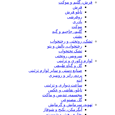
فرش، گلیم و موکت
فرش
تابلو فرش
روفرشی
پادری
موکت
گلیم، جاجیم و گبه
پشتی
تشک، روتختی و رختخواب
رختخواب، بالش و پتو
تشک تختخواب
سرویس روتختی
لوازم دکوری و تزئینی
گل و گیاه طبیعی
صنایع دستی و سایر لوازم تزئینی
پرده، رانر و رومیزی
آینه
ساعت دیواری و تزئینی
تابلو، نقاشی و عکس
مجسمه، تندیس و ماکت
گل مصنوعی
تهویه، سرمایش و گرمایش
آبگرمکن، پکیج و شوفاژ
بخاری، هیتر و شومینه