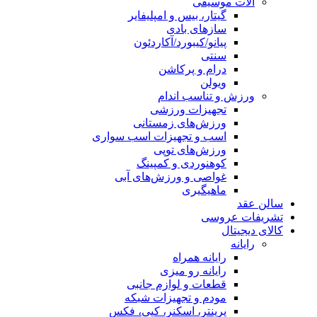
آلات موسیقی
گیتار، بیس و امپلیفایر
سازهای بادی
پیانو/کیبورد/آکاردئون
سنتی
درام و پرکاشن
ویولن
ورزش و تناسب اندام
تجهیزات ورزشی
ورزش‌های زمستانی
اسب و تجهیزات اسب سواری
ورزش‌های توپی
کوهنوردی و کمپینگ
غواصی و ورزش‌های آبی
ماهیگیری
سالن عقد
تشریفات عروسی
کالای دیجیتال
رایانه
رایانه همراه
رایانه رو میزی
قطعات و لوازم جانبی
مودم و تجهیزات شبکه
پرینتر، اسکنر، کپی، فکس