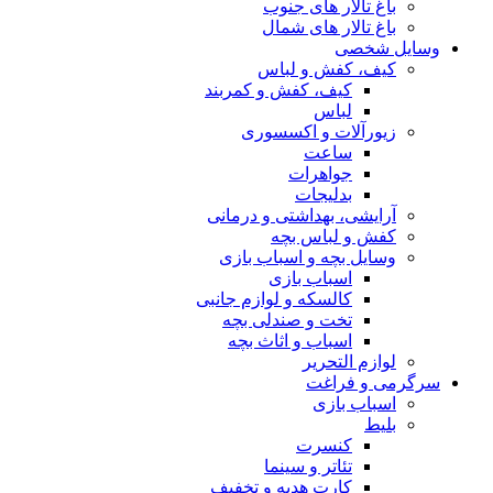
باغ تالار های جنوب
باغ تالار های شمال
وسایل شخصی
کیف، کفش و لباس
کیف، کفش و کمربند
لباس
زیورآلات و اکسسوری
ساعت
جواهرات
بدلیجات
آرایشی، بهداشتی و درمانی
کفش و لباس بچه
وسایل بچه و اسباب بازی
اسباب بازی
کالسکه و لوازم جانبی
تخت و صندلی بچه
اسباب و اثاث بچه
لوازم التحریر
سرگرمی و فراغت
اسباب‌ بازی
بلیط
کنسرت
تئاتر و سینما
کارت هدیه و تخفیف