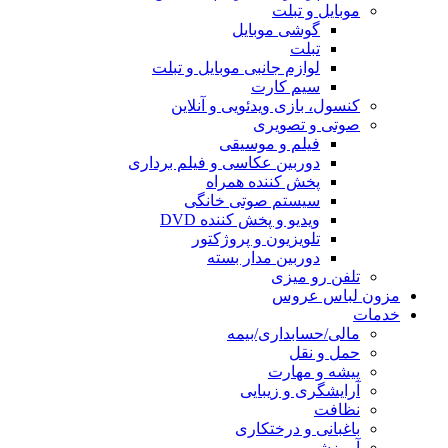
موبایل و تبلت
گوشی موبایل
تبلت
لوازم جانبی موبایل و تبلت
سیم کارت
کنسول، بازی‌ ویدئویی و آنلاین
صوتی و تصویری
فیلم و موسیقی
دوربین عکاسی و فیلم برداری
پخش کننده همراه
سیستم صوتی خانگی
ویدیو و پخش کننده DVD
تلویزیون و پروژکتور
دوربین مدار بسته
تلفن رو میزی
مزون لباس عروس
خدمات
مالی/حسابداری/بیمه
حمل و نقل
پیشه و مهارت
آرایشگری و زیبایی
نظافت
باغبانی و درختکاری
آموزشی