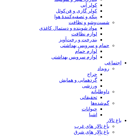
کولر آبی
کولر گازی و فن‌کوئل
پنکه و تصفیه‌کنندهٔ هوا
شست‌وشو و نظافت
مواد شوینده و دستمال کاغذی
لوازم نظافت
بندرخت و رخت‌آویز
حمام و سرویس بهداشتی
لوازم حمام
لوازم سرویس بهداشتی
اجتماعی
رویداد
حراج
گردهمایی و همایش
ورزشی
داوطلبانه
تحقیقاتی
گم‌شده‌ها
حیوانات
اشیا
باغ تالار
باغ تالار های غرب
باغ تالار های شرق