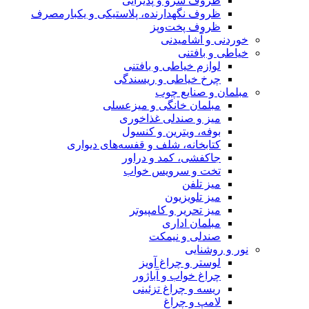
ظروف سرو و پذیرایی
ظروف نگهدارنده، پلاستیکی و یکبارمصرف
ظروف پخت‌وپز
خوردنی و آشامیدنی
خیاطی و بافتنی
لوازم خیاطی و بافتنی
چرخ خیاطی و ریسندگی
مبلمان و صنایع چوب
مبلمان خانگی و میزعسلی
میز و صندلی غذاخوری
بوفه، ویترین و کنسول
کتابخانه، شلف و قفسه‌های دیواری
جاکفشی، کمد و دراور
تخت و سرویس خواب
میز تلفن
میز تلویزیون
میز تحریر و کامپیوتر
مبلمان اداری
صندلی و نیمکت
نور و روشنایی
لوستر و چراغ آویز
چراغ خواب و آباژور
ریسه و چراغ تزئینی
لامپ و چراغ