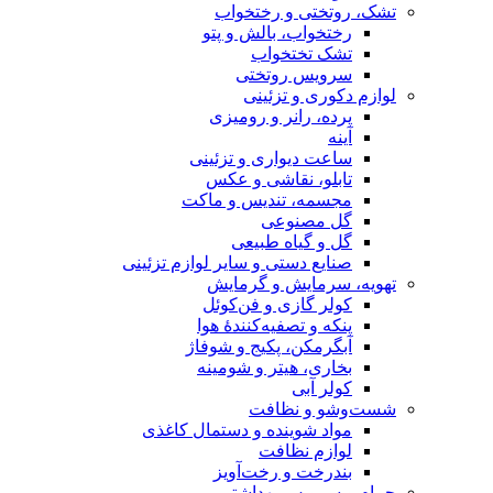
تشک، روتختی و رختخواب
رختخواب، بالش و پتو
تشک تختخواب
سرویس روتختی
لوازم دکوری و تزئینی
پرده، رانر و رومیزی
آینه
ساعت دیواری و تزئینی
تابلو، نقاشی و عکس
مجسمه، تندیس و ماکت
گل مصنوعی
گل و گیاه طبیعی
صنایع دستی و سایر لوازم تزئینی
تهویه، سرمایش و گرمایش
کولر گازی و فن‌کوئل
پنکه و تصفیه‌کنندهٔ هوا
آبگرمکن، پکیج و شوفاژ
بخاری، هیتر و شومینه
کولر آبی
شست‌وشو و نظافت
مواد شوینده و دستمال کاغذی
لوازم نظافت
بندرخت و رخت‌آویز
حمام و سرویس بهداشتی