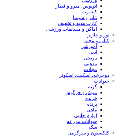
ورزشی
اتوبوس، مترو و قطار
کنسرت
تئاتر و سینما
کارت هدیه و تخفیف
اماکن و مسابقات ورزشی
تور و چارتر
کتاب و مجله
آموزشی
ادبی
تاریخی
مذهبی
مجلات
دوچرخه، اسکیت، اسکوتر
حیوانات
گربه
موش و خرگوش
خزنده
پرنده
ماهی
لوازم جانبی
حیوانات مزرعه
سگ
کلکسیون و سرگرمی