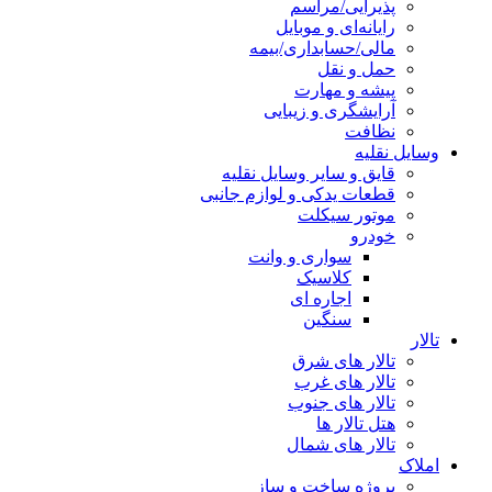
پذیرایی/مراسم
رایانه‌ای و موبایل
مالی/حسابداری/بیمه
حمل و نقل
پیشه و مهارت
آرایشگری و زیبایی
نظافت
وسایل نقلیه
قایق و سایر وسایل نقلیه
قطعات یدکی و لوازم جانبی
موتور سیکلت
خودرو
سواری و وانت
کلاسیک
اجاره ای
سنگین
تالار
تالار های شرق
تالار های غرب
تالار های جنوب
هتل تالار ها
تالار های شمال
املاک
پروژه ساخت و ساز