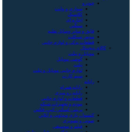
خودرو
سواری و وانت
کلاسیک
اجاره ای
سنگین
قایق و سایر وسایل نقلیه
موتور سیکلت
قطعات یدکی و لوازم جانبی
کالای دیجیتال
موبایل و تبلت
گوشی موبایل
تبلت
لوازم جانبی موبایل و تبلت
سیم کارت
رایانه
رایانه همراه
رایانه رو میزی
قطعات و لوازم جانبی
مودم و تجهیزات شبکه
پرینتر، اسکنر، کپی، فکس
کنسول، بازی‌ ویدئویی و آنلاین
صوتی و تصویری
فیلم و موسیقی
دوربین عکاسی و فیلم برداری