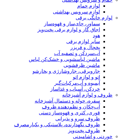
لوازم حمام
لوازم سرویس بهداشتی
لوازم خانگی برقی
سماور، چای‌ساز و قهوه‌ساز
اجاق گاز و لوازم برقی پخت‌وپز
هود
سایر لوازم برقی
یخچال و فریزر
آب‌سردکن و تصفیه آب
ماشین لباسشویی و خشک‌کن لباس
ماشین ظرفشویی
جاروبرقی، جاروشارژی و بخارشو
اتو و لوازم اتو
آبمیوه و آب‌مرکبات‌گیر
خردکن، آسیاب و غذاساز
ظروف و لوازم آشپزخانه
سفره، حوله و دستمال آشپزخانه
آب‌چکان و نظم‌دهنده ظروف
قوری، کتری و قهوه‌ساز دستی
ظروف سرو و پذیرایی
ظروف نگهدارنده، پلاستیکی و یکبارمصرف
ظروف پخت‌وپز
خوردنی و آشامیدنی