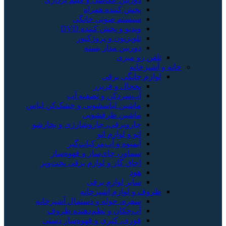
پخش کننده همراه
سیستم صوتی خانگی
ویدیو و پخش کننده DVD
تلویزیون و پروژکتور
دوربین مدار بسته
تلفن رو میزی
خانه و آشپزخانه
لوازم خانگی برقی
یخچال و فریزر
آب‌سردکن و تصفیه آب
ماشین لباسشویی و خشک‌کن لباس
ماشین ظرفشویی
جاروبرقی، جاروشارژی و بخارشو
اتو و لوازم اتو
آبمیوه و آب‌مرکبات‌گیر
سماور، چای‌ساز و قهوه‌ساز
اجاق گاز و لوازم برقی پخت‌وپز
هود
سایر لوازم برقی
ظروف و لوازم آشپزخانه
سفره، حوله و دستمال آشپزخانه
آب‌چکان و نظم‌دهنده ظروف
قوری، کتری و قهوه‌ساز دستی