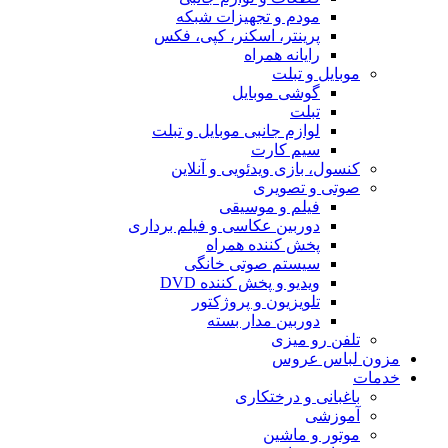
مودم و تجهیزات شبکه
پرینتر، اسکنر، کپی، فکس
رایانه همراه
موبایل و تبلت
گوشی موبایل
تبلت
لوازم جانبی موبایل و تبلت
سیم کارت
کنسول، بازی‌ ویدئویی و آنلاین
صوتی و تصویری
فیلم و موسیقی
دوربین عکاسی و فیلم برداری
پخش کننده همراه
سیستم صوتی خانگی
ویدیو و پخش کننده DVD
تلویزیون و پروژکتور
دوربین مدار بسته
تلفن رو میزی
مزون لباس عروس
خدمات
باغبانی و درختکاری
آموزشی
موتور و ماشین