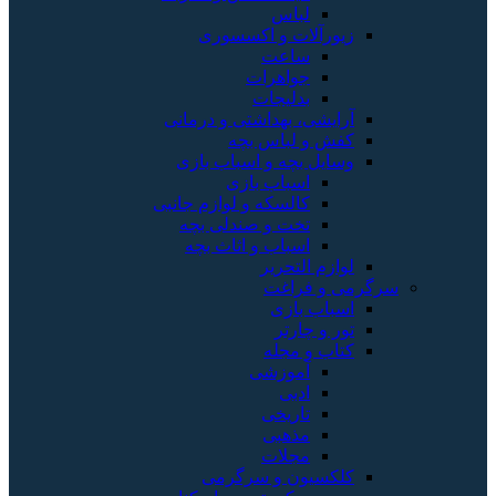
لباس
زیورآلات و اکسسوری
ساعت
جواهرات
بدلیجات
آرایشی، بهداشتی و درمانی
کفش و لباس بچه
وسایل بچه و اسباب بازی
اسباب بازی
کالسکه و لوازم جانبی
تخت و صندلی بچه
اسباب و اثاث بچه
لوازم التحریر
سرگرمی و فراغت
اسباب‌ بازی
تور و چارتر
کتاب و مجله
آموزشی
ادبی
تاریخی
مذهبی
مجلات
کلکسیون و سرگرمی