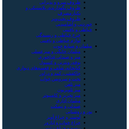
ظروف سرو و پذیرایی
ظروف نگهدارنده، پلاستیکی و
یکبارمصرف
ظروف پخت‌وپز
خوردنی و آشامیدنی
خیاطی و بافتنی
چرخ خیاطی و ریسندگی
لوازم خیاطی و بافتنی
مبلمان و صنایع چوب
مبلمان خانگی و میزعسلی
میز و صندلی غذاخوری
بوفه، ویترین و کنسول
کتابخانه، شلف و قفسه‌های دیواری
جاکفشی، کمد و دراور
تخت و سرویس خواب
میز تلفن
میز تلویزیون
میز تحریر و کامپیوتر
مبلمان اداری
صندلی و نیمکت
نور و روشنایی
لوستر و چراغ آویز
چراغ خواب و آباژور
ریسه و چراغ تزئینی