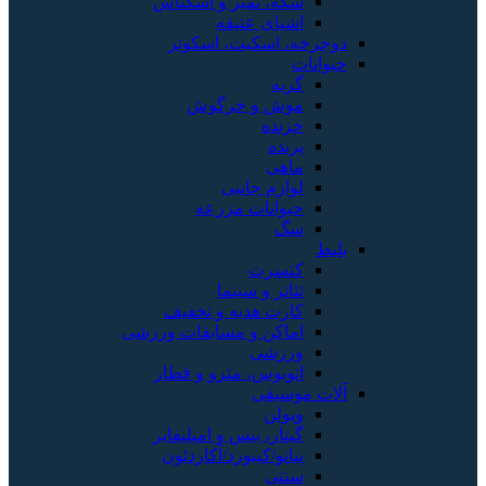
سکه، تمبر و اسکناس
اشیای عتیقه
دوچرخه، اسکیت، اسکوتر
حیوانات
گربه
موش و خرگوش
خزنده
پرنده
ماهی
لوازم جانبی
حیوانات مزرعه
سگ
بلیط
کنسرت
تئاتر و سینما
کارت هدیه و تخفیف
اماکن و مسابقات ورزشی
ورزشی
اتوبوس، مترو و قطار
آلات موسیقی
ویولن
گیتار، بیس و امپلیفایر
پیانو/کیبورد/آکاردئون
سنتی