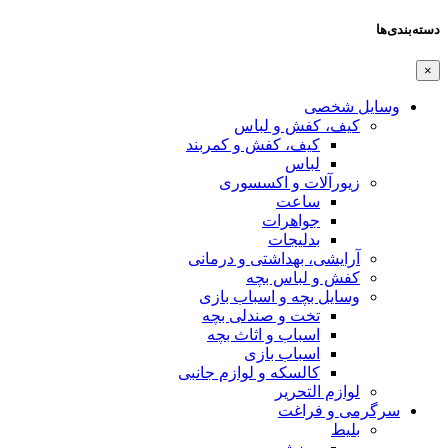
دسته‌بندی‌ها
×
وسایل شخصی
کیف، کفش و لباس
کیف، کفش و کمربند
لباس
زیورآلات و اکسسوری
ساعت
جواهرات
بدلیجات
آرایشی، بهداشتی و درمانی
کفش و لباس بچه
وسایل بچه و اسباب بازی
تخت و صندلی بچه
اسباب و اثاث بچه
اسباب بازی
کالسکه و لوازم جانبی
لوازم التحریر
سرگرمی و فراغت
بلیط