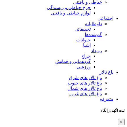
خیاطی و بافتنی
چرخ خیاطی و ریسندگی
لوازم خیاطی و بافتنی
اجتماعی
داوطلبانه
تحقیقاتی
گم‌شده‌ها
حیوانات
اشیا
رویداد
حراج
گردهمایی و همایش
ورزشی
باغ تالار
باغ تالار های شرق
باغ تالار های جنوب
باغ تالار های شمال
باغ تالار های غرب
متفرقه
ثبت اگهی رایگان
×