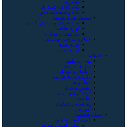
کولر آبی
کولر گازی و فن‌کوئل
پنکه و تصفیه‌کنندهٔ هوا
شست‌وشو و نظافت
مواد شوینده و دستمال کاغذی
لوازم نظافت
بندرخت و رخت‌آویز
حمام و سرویس بهداشتی
لوازم حمام
لوازم حمام
خدمات
موتور و ماشین
پذیرایی/مراسم
رایانه‌ای و موبایل
مالی/حسابداری/بیمه
حمل و نقل
پیشه و مهارت
آرایشگری و زیبایی
نظافت
باغبانی و درختکاری
آموزشی
وسایل شخصی
کیف، کفش و لباس
کیف، کفش و کمربند