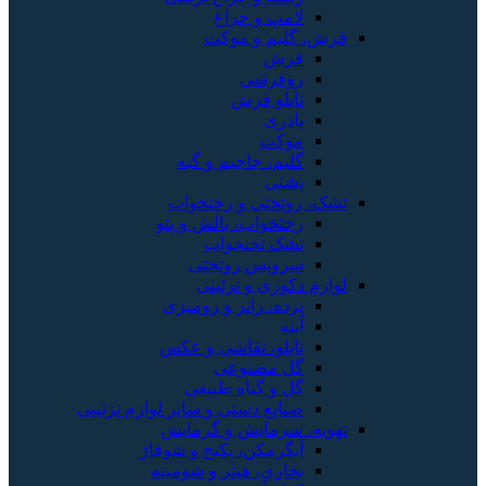
لامپ و چراغ
فرش، گلیم و موکت
فرش
روفرشی
تابلو فرش
پادری
موکت
گلیم، جاجیم و گبه
پشتی
تشک، روتختی و رختخواب
رختخواب، بالش و پتو
تشک تختخواب
سرویس روتختی
لوازم دکوری و تزئینی
پرده، رانر و رومیزی
آینه
تابلو، نقاشی و عکس
گل مصنوعی
گل و گیاه طبیعی
صنایع دستی و سایر لوازم تزئینی
تهویه، سرمایش و گرمایش
آبگرمکن، پکیج و شوفاژ
بخاری، هیتر و شومینه