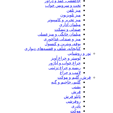
جاکفشی، کمد و دراور
تخت و سرویس خواب
میز تلفن
میز تلویزیون
میز تحریر و کامپیوتر
مبلمان اداری
صندلی و نیمکت
مبلمان خانگی و میزعسلی
میز و صندلی غذاخوری
بوفه، ویترین و کنسول
کتابخانه، شلف و قفسه‌های دیواری
نور و روشنایی
لوستر و چراغ آویز
چراغ خواب و آباژور
ریسه و چراغ تزئینی
لامپ و چراغ
فرش، گلیم و موکت
گلیم، جاجیم و گبه
پشتی
فرش
تابلو فرش
روفرشی
پادری
موکت