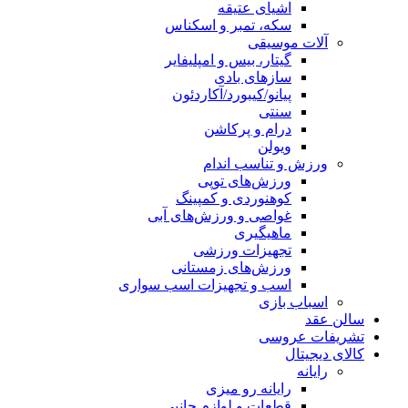
اشیای عتیقه
سکه، تمبر و اسکناس
آلات موسیقی
گیتار، بیس و امپلیفایر
سازهای بادی
پیانو/کیبورد/آکاردئون
سنتی
درام و پرکاشن
ویولن
ورزش و تناسب اندام
ورزش‌های توپی
کوهنوردی و کمپینگ
غواصی و ورزش‌های آبی
ماهیگیری
تجهیزات ورزشی
ورزش‌های زمستانی
اسب و تجهیزات اسب سواری
اسباب‌ بازی
سالن عقد
تشریفات عروسی
کالای دیجیتال
رایانه
رایانه رو میزی
قطعات و لوازم جانبی