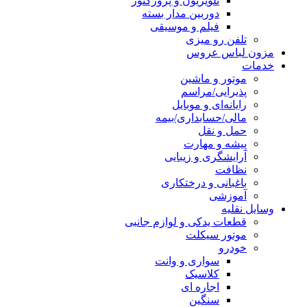
تلویزیون و پروژکتور
دوربین مدار بسته
فیلم و موسیقی
تلفن رو میزی
مزون لباس عروس
خدمات
موتور و ماشین
پذیرایی/مراسم
رایانه‌ای و موبایل
مالی/حسابداری/بیمه
حمل و نقل
پیشه و مهارت
آرایشگری و زیبایی
نظافت
باغبانی و درختکاری
آموزشی
وسایل نقلیه
قطعات یدکی و لوازم جانبی
موتور سیکلت
خودرو
سواری و وانت
کلاسیک
اجاره ای
سنگین