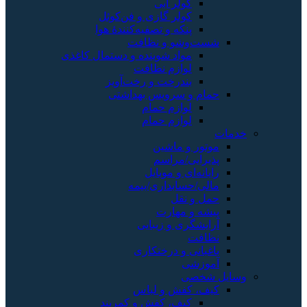
کولر آبی
کولر گازی و فن‌کوئل
پنکه و تصفیه‌کنندهٔ هوا
شست‌وشو و نظافت
مواد شوینده و دستمال کاغذی
لوازم نظافت
بندرخت و رخت‌آویز
حمام و سرویس بهداشتی
لوازم حمام
لوازم حمام
خدمات
موتور و ماشین
پذیرایی/مراسم
رایانه‌ای و موبایل
مالی/حسابداری/بیمه
حمل و نقل
پیشه و مهارت
آرایشگری و زیبایی
نظافت
باغبانی و درختکاری
آموزشی
وسایل شخصی
کیف، کفش و لباس
کیف، کفش و کمربند