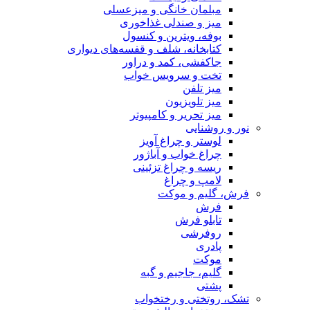
مبلمان خانگی و میزعسلی
میز و صندلی غذاخوری
بوفه، ویترین و کنسول
کتابخانه، شلف و قفسه‌های دیواری
جاکفشی، کمد و دراور
تخت و سرویس خواب
میز تلفن
میز تلویزیون
میز تحریر و کامپیوتر
نور و روشنایی
لوستر و چراغ آویز
چراغ خواب و آباژور
ریسه و چراغ تزئینی
لامپ و چراغ
فرش، گلیم و موکت
فرش
تابلو فرش
روفرشی
پادری
موکت
گلیم، جاجیم و گبه
پشتی
تشک، روتختی و رختخواب