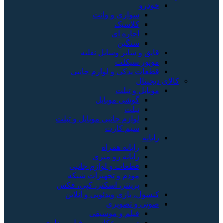
خودرو
سواری و وانت
کلاسیک
اجاره ای
سنگین
قایق و سایر وسایل نقلیه
موتور سیکلت
قطعات یدکی و لوازم جانبی
کالای دیجیتال
موبایل و تبلت
گوشی موبایل
تبلت
لوازم جانبی موبایل و تبلت
سیم کارت
رایانه
رایانه همراه
رایانه رو میزی
قطعات و لوازم جانبی
مودم و تجهیزات شبکه
پرینتر، اسکنر، کپی، فکس
کنسول، بازی‌ ویدئویی و آنلاین
صوتی و تصویری
فیلم و موسیقی
دوربین عکاسی و فیلم برداری