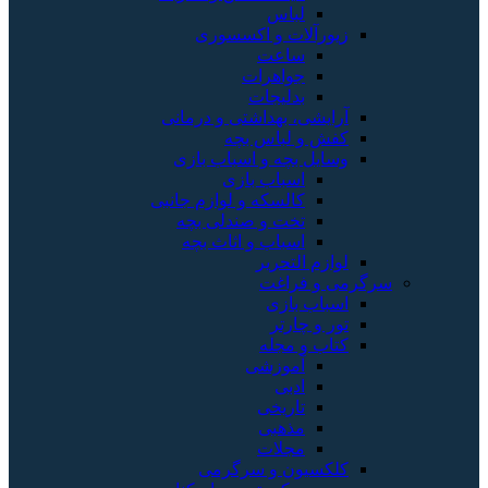
لباس
زیورآلات و اکسسوری
ساعت
جواهرات
بدلیجات
آرایشی، بهداشتی و درمانی
کفش و لباس بچه
وسایل بچه و اسباب بازی
اسباب بازی
کالسکه و لوازم جانبی
تخت و صندلی بچه
اسباب و اثاث بچه
لوازم التحریر
سرگرمی و فراغت
اسباب‌ بازی
تور و چارتر
کتاب و مجله
آموزشی
ادبی
تاریخی
مذهبی
مجلات
کلکسیون و سرگرمی