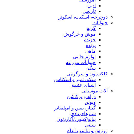
ادبی
تاریخی
دوچرخه، اسکیت، اسکوتر
حیوانات
گربه
موش و خرگوش
خزنده
پرنده
ماهی
لوازم جانبی
حیوانات مزرعه
سگ
کلکسیون و سرگرمی
سکه، تمبر و اسکناس
اشیای عتیقه
آلات موسیقی
درام و پرکاشن
ویولن
گیتار، بیس و امپلیفایر
سازهای بادی
پیانو/کیبورد/آکاردئون
سنتی
ورزش و تناسب اندام