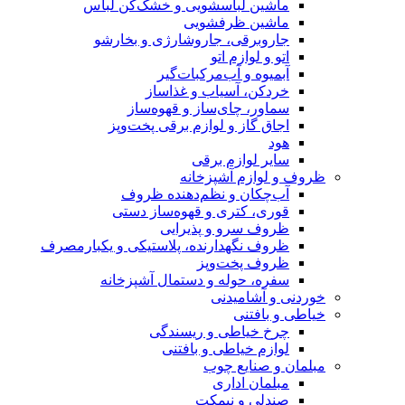
ماشین لباسشویی و خشک‌کن لباس
ماشین ظرفشویی
جاروبرقی، جاروشارژی و بخارشو
اتو و لوازم اتو
آبمیوه و آب‌مرکبات‌گیر
خردکن، آسیاب و غذاساز
سماور، چای‌ساز و قهوه‌ساز
اجاق گاز و لوازم برقی پخت‌وپز
هود
سایر لوازم برقی
ظروف و لوازم آشپزخانه
آب‌چکان و نظم‌دهنده ظروف
قوری، کتری و قهوه‌ساز دستی
ظروف سرو و پذیرایی
ظروف نگهدارنده، پلاستیکی و یکبارمصرف
ظروف پخت‌وپز
سفره، حوله و دستمال آشپزخانه
خوردنی و آشامیدنی
خیاطی و بافتنی
چرخ خیاطی و ریسندگی
لوازم خیاطی و بافتنی
مبلمان و صنایع چوب
مبلمان اداری
صندلی و نیمکت