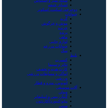
سکه، تمبر و اسکناس
اشیای عتیقه
دوچرخه، اسکیت، اسکوتر
حیوانات
گربه
موش و خرگوش
خزنده
پرنده
ماهی
لوازم جانبی
حیوانات مزرعه
سگ
بلیط
کنسرت
تئاتر و سینما
کارت هدیه و تخفیف
اماکن و مسابقات ورزشی
ورزشی
اتوبوس، مترو و قطار
آلات موسیقی
ویولن
گیتار، بیس و امپلیفایر
پیانو/کیبورد/آکاردئون
سنتی