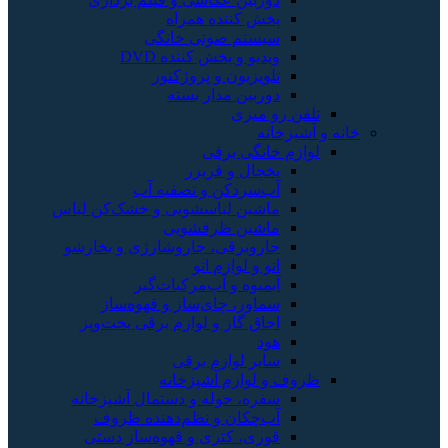
پخش کننده همراه
سیستم صوتی خانگی
ویدیو و پخش کننده DVD
تلویزیون و پروژکتور
دوربین مدار بسته
تلفن رو میزی
خانه و آشپزخانه
لوازم خانگی برقی
یخچال و فریزر
آب‌سردکن و تصفیه آب
ماشین لباسشویی و خشک‌کن لباس
ماشین ظرفشویی
جاروبرقی، جاروشارژی و بخارشو
اتو و لوازم اتو
آبمیوه و آب‌مرکبات‌گیر
سماور، چای‌ساز و قهوه‌ساز
اجاق گاز و لوازم برقی پخت‌وپز
هود
سایر لوازم برقی
ظروف و لوازم آشپزخانه
سفره، حوله و دستمال آشپزخانه
آب‌چکان و نظم‌دهنده ظروف
قوری، کتری و قهوه‌ساز دستی