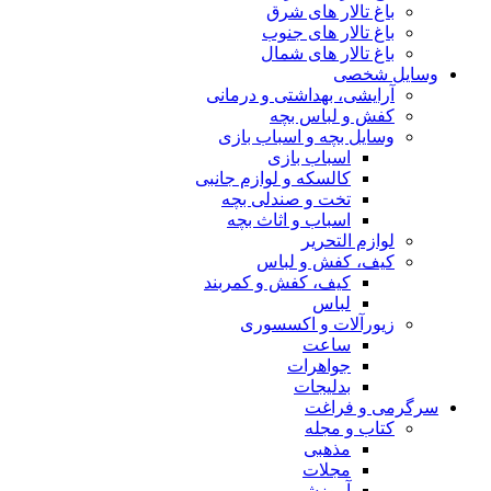
باغ تالار های شرق
باغ تالار های جنوب
باغ تالار های شمال
وسایل شخصی
آرایشی، بهداشتی و درمانی
کفش و لباس بچه
وسایل بچه و اسباب بازی
اسباب بازی
کالسکه و لوازم جانبی
تخت و صندلی بچه
اسباب و اثاث بچه
لوازم التحریر
کیف، کفش و لباس
کیف، کفش و کمربند
لباس
زیورآلات و اکسسوری
ساعت
جواهرات
بدلیجات
سرگرمی و فراغت
کتاب و مجله
مذهبی
مجلات
آموزشی