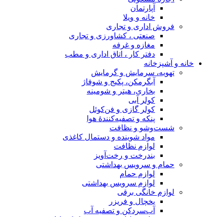
آپارتمان
خانه و ویلا
فروش اداری و تجاری
صنعتی ، کشاورزی و تجاری
مغازه و غرفه
دفتر کار ، اتاق اداری و مطب
خانه و آشپزخانه
تهویه، سرمایش و گرمایش
آبگرمکن، پکیج و شوفاژ
بخاری، هیتر و شومینه
کولر آبی
کولر گازی و فن‌کوئل
پنکه و تصفیه‌کنندهٔ هوا
شست‌وشو و نظافت
مواد شوینده و دستمال کاغذی
لوازم نظافت
بندرخت و رخت‌آویز
حمام و سرویس بهداشتی
لوازم حمام
لوازم سرویس بهداشتی
لوازم خانگی برقی
یخچال و فریزر
آب‌سردکن و تصفیه آب