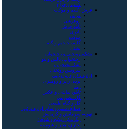
لامپ و چراغ
فرش، گلیم و موکت
فرش
روفرشی
تابلو فرش
پادری
موکت
گلیم، جاجیم و گبه
پشتی
تشک، روتختی و رختخواب
رختخواب، بالش و پتو
تشک تختخواب
سرویس روتختی
لوازم دکوری و تزئینی
پرده، رانر و رومیزی
آینه
تابلو، نقاشی و عکس
گل مصنوعی
گل و گیاه طبیعی
صنایع دستی و سایر لوازم تزئینی
تهویه، سرمایش و گرمایش
آبگرمکن، پکیج و شوفاژ
بخاری، هیتر و شومینه