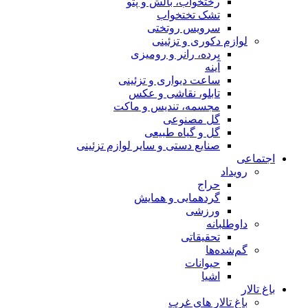
رختخواب، بالش و پتو
تشک تختخواب
سرویس روتختی
لوازم دکوری و تزئینی
پرده، رانر و رومیزی
آینه
ساعت دیواری و تزئینی
تابلو، نقاشی و عکس
مجسمه، تندیس و ماکت
گل مصنوعی
گل و گیاه طبیعی
صنایع دستی و سایر لوازم تزئینی
اجتماعی
رویداد
حراج
گردهمایی و همایش
ورزشی
داوطلبانه
تحقیقاتی
گم‌شده‌ها
حیوانات
اشیا
باغ تالار
باغ تالار های غرب