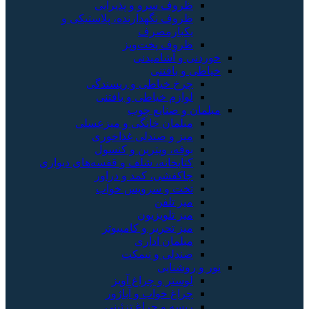
ظروف سرو و پذیرایی
ظروف نگهدارنده، پلاستیکی و
یکبارمصرف
ظروف پخت‌وپز
خوردنی و آشامیدنی
خیاطی و بافتنی
چرخ خیاطی و ریسندگی
لوازم خیاطی و بافتنی
مبلمان و صنایع چوب
مبلمان خانگی و میزعسلی
میز و صندلی غذاخوری
بوفه، ویترین و کنسول
کتابخانه، شلف و قفسه‌های دیواری
جاکفشی، کمد و دراور
تخت و سرویس خواب
میز تلفن
میز تلویزیون
میز تحریر و کامپیوتر
مبلمان اداری
صندلی و نیمکت
نور و روشنایی
لوستر و چراغ آویز
چراغ خواب و آباژور
ریسه و چراغ تزئینی