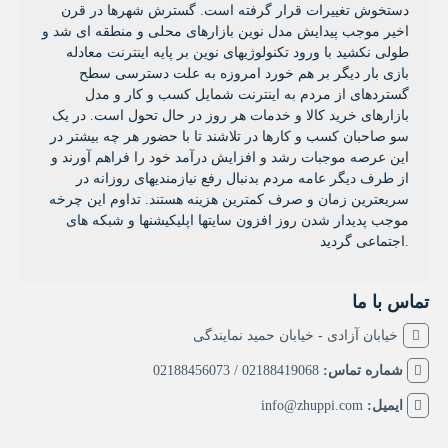
دستخوش تغییرات قرار گرفته است. گسترش شهرها در قرن
اخیر موجب پیدایش مدل نوین بازارهای محلی و منطقه ای شد و
طولی نکشید با ورود تکنولوژیهای نوین بر پایه اینترنت معادله
بازی بار دیگر بر هم خورد امروزه به علت دسترسی سطح
گستردهای از مردم به اینترنت شمایل کسب و کار و مدل
بازارهای خرید کالا و خدمات هر روز در حال تحول است. در یک
سو صاحبان کسب و کارها در تلاشند تا با حضور هر چه بیشتر در
این عرصه موجبات رشد و افزایش درآمد خود را فراهم آورند و
از طرف دیگر عامه مردم بدنبال رفع نیازمندیهای روزانه در
سریعترین زمان و صرف کمترین هزینه هستند. تداوم این چرخه
موجب پدیدار شدن روز افزون سایتها اپلیکیشنها و شبکه های
اجتماعی گردید.
تماس با ما
خیابان آزادی - خیابان حمید نمایندگی
شماره تماس:
02188419068 / 02188456073
ایمیل:
info@zhuppi.com