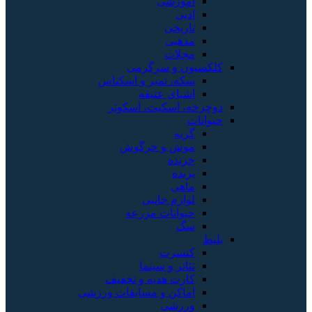
آموزشی
ادبی
تاریخی
مذهبی
مجلات
کلکسیون و سرگرمی
سکه، تمبر و اسکناس
اشیای عتیقه
دوچرخه، اسکیت، اسکوتر
حیوانات
گربه
موش و خرگوش
خزنده
پرنده
ماهی
لوازم جانبی
حیوانات مزرعه
سگ
بلیط
کنسرت
تئاتر و سینما
کارت هدیه و تخفیف
اماکن و مسابقات ورزشی
ورزشی