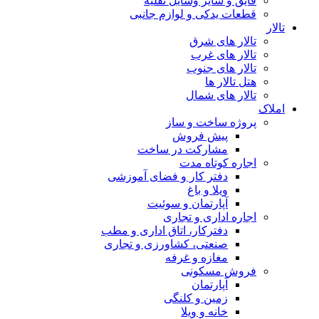
قایق و سایر وسایل نقلیه
قطعات یدکی و لوازم جانبی
تالار
تالار های شرق
تالار های غرب
تالار های جنوب
هتل تالار ها
تالار های شمال
املاک
پروژه ساخت و ساز
پیش فروش
مشارکت در ساخت
اجاره کوتاه مدت
دفتر کار و فضای آموزشی
ویلا و باغ
آپارتمان و سوئیت
اجاره اداری و تجاری
دفترکار، اتاق اداری و مطب
صنعتی، کشاورزی و تجاری
مغازه و غرفه
فروش مسکونی
آپارتمان
زمین و کلنگی
خانه و ویلا