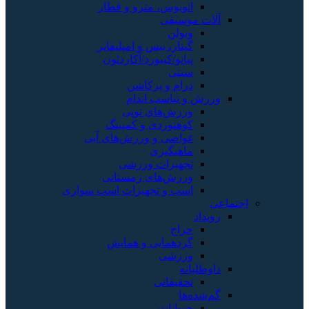
اتوبوس، مترو و قطار
آلات موسیقی
ویولن
گیتار، بیس و امپلیفایر
پیانو/کیبورد/آکاردئون
سنتی
درام و پرکاشن
ورزش و تناسب اندام
ورزش‌های توپی
کوهنوردی و کمپینگ
غواصی و ورزش‌های آبی
ماهیگیری
تجهیزات ورزشی
ورزش‌های زمستانی
اسب و تجهیزات اسب سواری
اجتماعی
رویداد
حراج
گردهمایی و همایش
ورزشی
داوطلبانه
تحقیقاتی
گم‌شده‌ها
حیوانات