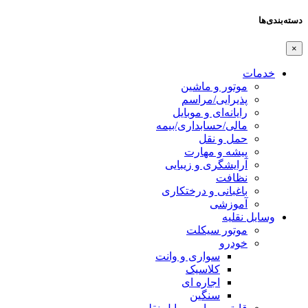
دسته‌بندی‌ها
×
خدمات
موتور و ماشین
پذیرایی/مراسم
رایانه‌ای و موبایل
مالی/حسابداری/بیمه
حمل و نقل
پیشه و مهارت
آرایشگری و زیبایی
نظافت
باغبانی و درختکاری
آموزشی
وسایل نقلیه
موتور سیکلت
خودرو
سواری و وانت
کلاسیک
اجاره ای
سنگین