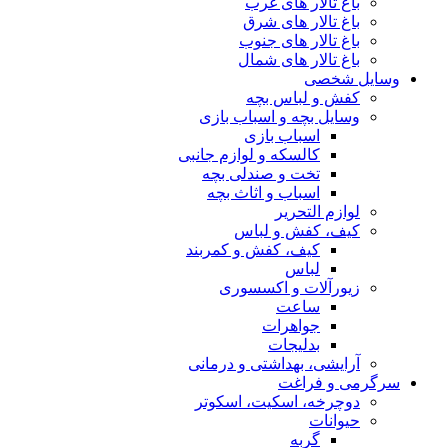
باغ تالار های غرب
باغ تالار های شرق
باغ تالار های جنوب
باغ تالار های شمال
وسایل شخصی
کفش و لباس بچه
وسایل بچه و اسباب بازی
اسباب بازی
کالسکه و لوازم جانبی
تخت و صندلی بچه
اسباب و اثاث بچه
لوازم التحریر
کیف، کفش و لباس
کیف، کفش و کمربند
لباس
زیورآلات و اکسسوری
ساعت
جواهرات
بدلیجات
آرایشی، بهداشتی و درمانی
سرگرمی و فراغت
دوچرخه، اسکیت، اسکوتر
حیوانات
گربه