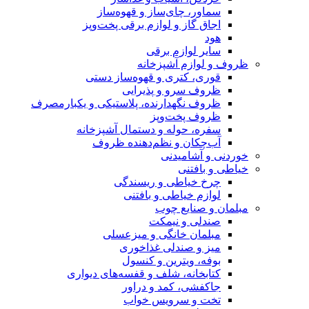
سماور، چای‌ساز و قهوه‌ساز
اجاق گاز و لوازم برقی پخت‌وپز
هود
سایر لوازم برقی
ظروف و لوازم آشپزخانه
قوری، کتری و قهوه‌ساز دستی
ظروف سرو و پذیرایی
ظروف نگهدارنده، پلاستیکی و یکبارمصرف
ظروف پخت‌وپز
سفره، حوله و دستمال آشپزخانه
آب‌چکان و نظم‌دهنده ظروف
خوردنی و آشامیدنی
خیاطی و بافتنی
چرخ خیاطی و ریسندگی
لوازم خیاطی و بافتنی
مبلمان و صنایع چوب
صندلی و نیمکت
مبلمان خانگی و میزعسلی
میز و صندلی غذاخوری
بوفه، ویترین و کنسول
کتابخانه، شلف و قفسه‌های دیواری
جاکفشی، کمد و دراور
تخت و سرویس خواب