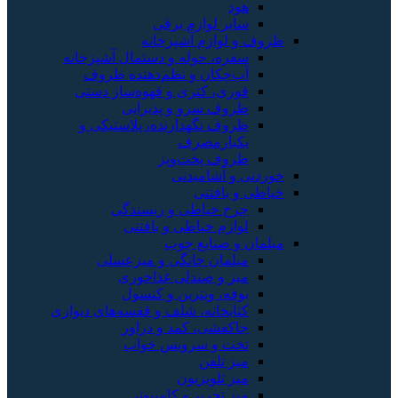
هود
سایر لوازم برقی
ظروف و لوازم آشپزخانه
سفره، حوله و دستمال آشپزخانه
آب‌چکان و نظم‌دهنده ظروف
قوری، کتری و قهوه‌ساز دستی
ظروف سرو و پذیرایی
ظروف نگهدارنده، پلاستیکی و
یکبارمصرف
ظروف پخت‌وپز
خوردنی و آشامیدنی
خیاطی و بافتنی
چرخ خیاطی و ریسندگی
لوازم خیاطی و بافتنی
مبلمان و صنایع چوب
مبلمان خانگی و میزعسلی
میز و صندلی غذاخوری
بوفه، ویترین و کنسول
کتابخانه، شلف و قفسه‌های دیواری
جاکفشی، کمد و دراور
تخت و سرویس خواب
میز تلفن
میز تلویزیون
میز تحریر و کامپیوتر