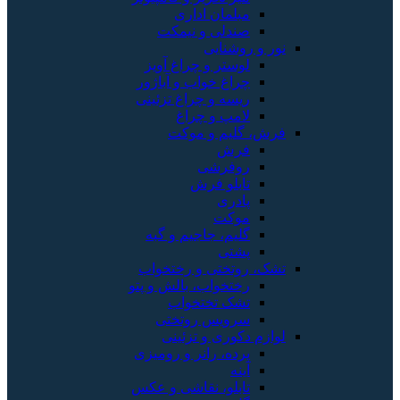
مبلمان اداری
صندلی و نیمکت
نور و روشنایی
لوستر و چراغ آویز
چراغ خواب و آباژور
ریسه و چراغ تزئینی
لامپ و چراغ
فرش، گلیم و موکت
فرش
روفرشی
تابلو فرش
پادری
موکت
گلیم، جاجیم و گبه
پشتی
تشک، روتختی و رختخواب
رختخواب، بالش و پتو
تشک تختخواب
سرویس روتختی
لوازم دکوری و تزئینی
پرده، رانر و رومیزی
آینه
تابلو، نقاشی و عکس