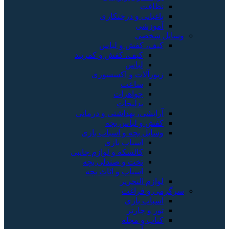
نظافت
باغبانی و درختکاری
آموزشی
وسایل شخصی
کیف، کفش و لباس
کیف، کفش و کمربند
لباس
زیورآلات و اکسسوری
ساعت
جواهرات
بدلیجات
آرایشی، بهداشتی و درمانی
کفش و لباس بچه
وسایل بچه و اسباب بازی
اسباب بازی
کالسکه و لوازم جانبی
تخت و صندلی بچه
اسباب و اثاث بچه
لوازم التحریر
سرگرمی و فراغت
اسباب‌ بازی
تور و چارتر
کتاب و مجله