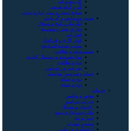
گل مصنوعی
گل و گیاه طبیعی
صنایع دستی و سایر لوازم تزئینی
تهویه، سرمایش و گرمایش
آبگرمکن، پکیج و شوفاژ
بخاری، هیتر و شومینه
کولر آبی
کولر گازی و فن‌کوئل
پنکه و تصفیه‌کنندهٔ هوا
شست‌وشو و نظافت
مواد شوینده و دستمال کاغذی
لوازم نظافت
بندرخت و رخت‌آویز
حمام و سرویس بهداشتی
لوازم حمام
لوازم حمام
خدمات
موتور و ماشین
پذیرایی/مراسم
رایانه‌ای و موبایل
مالی/حسابداری/بیمه
حمل و نقل
پیشه و مهارت
آرایشگری و زیبایی