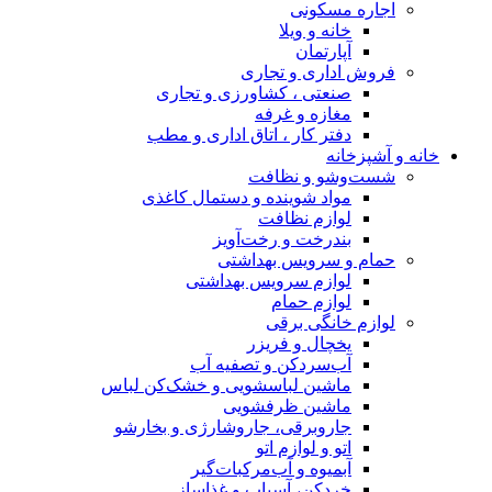
اجاره مسکونی
خانه و ویلا
آپارتمان
فروش اداری و تجاری
صنعتی ، کشاورزی و تجاری
مغازه و غرفه
دفتر کار ، اتاق اداری و مطب
خانه و آشپزخانه
شست‌وشو و نظافت
مواد شوینده و دستمال کاغذی
لوازم نظافت
بندرخت و رخت‌آویز
حمام و سرویس بهداشتی
لوازم سرویس بهداشتی
لوازم حمام
لوازم خانگی برقی
یخچال و فریزر
آب‌سردکن و تصفیه آب
ماشین لباسشویی و خشک‌کن لباس
ماشین ظرفشویی
جاروبرقی، جاروشارژی و بخارشو
اتو و لوازم اتو
آبمیوه و آب‌مرکبات‌گیر
خردکن، آسیاب و غذاساز