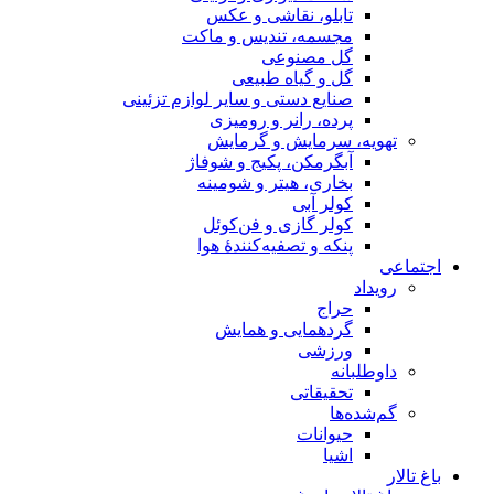
تابلو، نقاشی و عکس
مجسمه، تندیس و ماکت
گل مصنوعی
گل و گیاه طبیعی
صنایع دستی و سایر لوازم تزئینی
پرده، رانر و رومیزی
تهویه، سرمایش و گرمایش
آبگرمکن، پکیج و شوفاژ
بخاری، هیتر و شومینه
کولر آبی
کولر گازی و فن‌کوئل
پنکه و تصفیه‌کنندهٔ هوا
اجتماعی
رویداد
حراج
گردهمایی و همایش
ورزشی
داوطلبانه
تحقیقاتی
گم‌شده‌ها
حیوانات
اشیا
باغ تالار