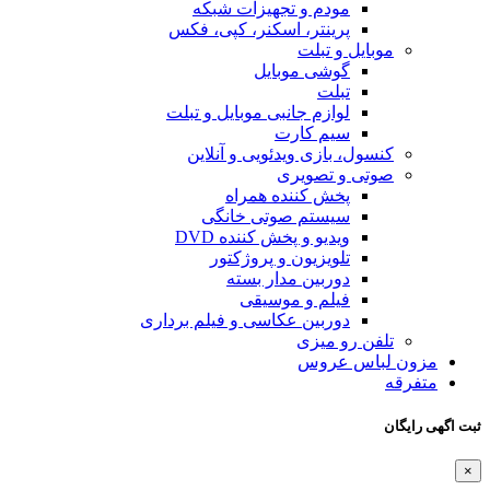
مودم و تجهیزات شبکه
پرینتر، اسکنر، کپی، فکس
موبایل و تبلت
گوشی موبایل
تبلت
لوازم جانبی موبایل و تبلت
سیم کارت
کنسول، بازی‌ ویدئویی و آنلاین
صوتی و تصویری
پخش کننده همراه
سیستم صوتی خانگی
ویدیو و پخش کننده DVD
تلویزیون و پروژکتور
دوربین مدار بسته
فیلم و موسیقی
دوربین عکاسی و فیلم برداری
تلفن رو میزی
مزون لباس عروس
متفرقه
ثبت اگهی رایگان
×