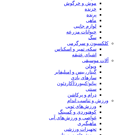
موش و خرگوش
خزنده
پرنده
ماهی
لوازم جانبی
حیوانات مزرعه
سگ
کلکسیون و سرگرمی
سکه، تمبر و اسکناس
اشیای عتیقه
آلات موسیقی
ویولن
گیتار، بیس و امپلیفایر
سازهای بادی
پیانو/کیبورد/آکاردئون
سنتی
درام و پرکاشن
ورزش و تناسب اندام
ورزش‌های توپی
کوهنوردی و کمپینگ
غواصی و ورزش‌های آبی
ماهیگیری
تجهیزات ورزشی
ورزش‌های زمستانی