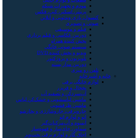
مودم و تجهیزات شبکه
پرینتر، اسکنر، کپی، فکس
کنسول، بازی‌ ویدئویی و آنلاین
صوتی و تصویری
فیلم و موسیقی
دوربین عکاسی و فیلم برداری
پخش کننده همراه
سیستم صوتی خانگی
ویدیو و پخش کننده DVD
تلویزیون و پروژکتور
دوربین مدار بسته
تلفن رو میزی
خانه و آشپزخانه
لوازم خانگی برقی
یخچال و فریزر
آب‌سردکن و تصفیه آب
ماشین لباسشویی و خشک‌کن لباس
ماشین ظرفشویی
جاروبرقی، جاروشارژی و بخارشو
اتو و لوازم اتو
آبمیوه و آب‌مرکبات‌گیر
سماور، چای‌ساز و قهوه‌ساز
اجاق گاز و لوازم برقی پخت‌وپز