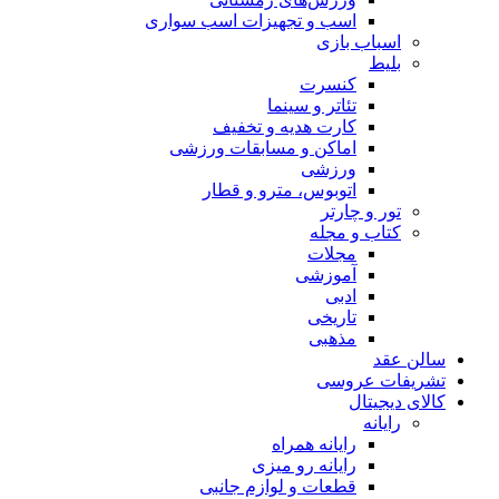
اسب و تجهیزات اسب سواری
اسباب‌ بازی
بلیط
کنسرت
تئاتر و سینما
کارت هدیه و تخفیف
اماکن و مسابقات ورزشی
ورزشی
اتوبوس، مترو و قطار
تور و چارتر
کتاب و مجله
مجلات
آموزشی
ادبی
تاریخی
مذهبی
سالن عقد
تشریفات عروسی
کالای دیجیتال
رایانه
رایانه همراه
رایانه رو میزی
قطعات و لوازم جانبی