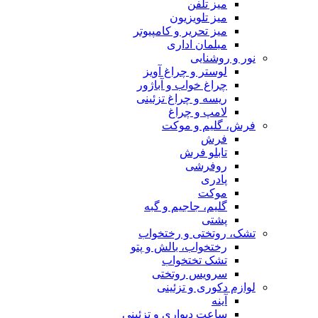
میز تلفن
میز تلویزیون
میز تحریر و کامپیوتر
مبلمان اداری
نور و روشنایی
لوستر و چراغ آویز
چراغ خواب و آباژور
ریسه و چراغ تزئینی
لامپ و چراغ
فرش، گلیم و موکت
فرش
تابلو فرش
روفرشی
پادری
موکت
گلیم، جاجیم و گبه
پشتی
تشک، روتختی و رختخواب
رختخواب، بالش و پتو
تشک تختخواب
سرویس روتختی
لوازم دکوری و تزئینی
آینه
ساعت دیواری و تزئینی