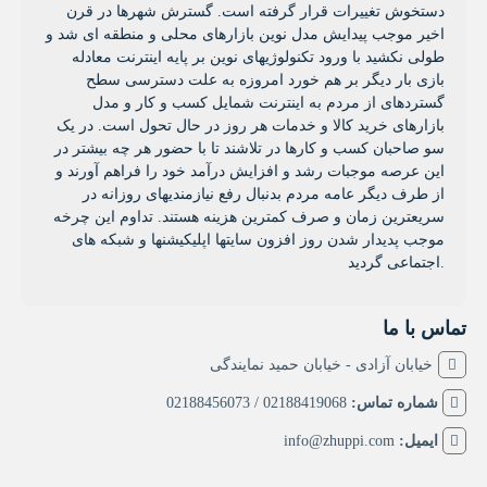
دستخوش تغییرات قرار گرفته است. گسترش شهرها در قرن
اخیر موجب پیدایش مدل نوین بازارهای محلی و منطقه ای شد و
طولی نکشید با ورود تکنولوژیهای نوین بر پایه اینترنت معادله
بازی بار دیگر بر هم خورد امروزه به علت دسترسی سطح
گستردهای از مردم به اینترنت شمایل کسب و کار و مدل
بازارهای خرید کالا و خدمات هر روز در حال تحول است. در یک
سو صاحبان کسب و کارها در تلاشند تا با حضور هر چه بیشتر در
این عرصه موجبات رشد و افزایش درآمد خود را فراهم آورند و
از طرف دیگر عامه مردم بدنبال رفع نیازمندیهای روزانه در
سریعترین زمان و صرف کمترین هزینه هستند. تداوم این چرخه
موجب پدیدار شدن روز افزون سایتها اپلیکیشنها و شبکه های
اجتماعی گردید.
تماس با ما
خیابان آزادی - خیابان حمید نمایندگی
شماره تماس:
02188419068 / 02188456073
ایمیل:
info@zhuppi.com