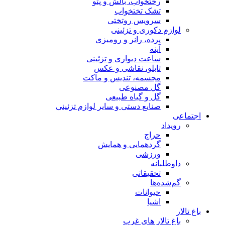
رختخواب، بالش و پتو
تشک تختخواب
سرویس روتختی
لوازم دکوری و تزئینی
پرده، رانر و رومیزی
آینه
ساعت دیواری و تزئینی
تابلو، نقاشی و عکس
مجسمه، تندیس و ماکت
گل مصنوعی
گل و گیاه طبیعی
صنایع دستی و سایر لوازم تزئینی
اجتماعی
رویداد
حراج
گردهمایی و همایش
ورزشی
داوطلبانه
تحقیقاتی
گم‌شده‌ها
حیوانات
اشیا
باغ تالار
باغ تالار های غرب