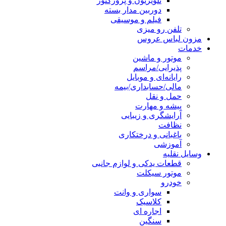
تلویزیون و پروژکتور
دوربین مدار بسته
فیلم و موسیقی
تلفن رو میزی
مزون لباس عروس
خدمات
موتور و ماشین
پذیرایی/مراسم
رایانه‌ای و موبایل
مالی/حسابداری/بیمه
حمل و نقل
پیشه و مهارت
آرایشگری و زیبایی
نظافت
باغبانی و درختکاری
آموزشی
وسایل نقلیه
قطعات یدکی و لوازم جانبی
موتور سیکلت
خودرو
سواری و وانت
کلاسیک
اجاره ای
سنگین