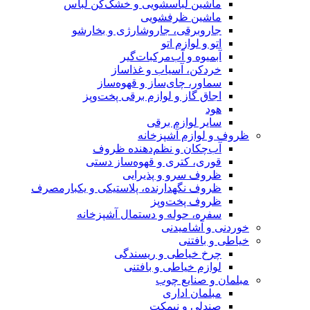
ماشین لباسشویی و خشک‌کن لباس
ماشین ظرفشویی
جاروبرقی، جاروشارژی و بخارشو
اتو و لوازم اتو
آبمیوه و آب‌مرکبات‌گیر
خردکن، آسیاب و غذاساز
سماور، چای‌ساز و قهوه‌ساز
اجاق گاز و لوازم برقی پخت‌وپز
هود
سایر لوازم برقی
ظروف و لوازم آشپزخانه
آب‌چکان و نظم‌دهنده ظروف
قوری، کتری و قهوه‌ساز دستی
ظروف سرو و پذیرایی
ظروف نگهدارنده، پلاستیکی و یکبارمصرف
ظروف پخت‌وپز
سفره، حوله و دستمال آشپزخانه
خوردنی و آشامیدنی
خیاطی و بافتنی
چرخ خیاطی و ریسندگی
لوازم خیاطی و بافتنی
مبلمان و صنایع چوب
مبلمان اداری
صندلی و نیمکت