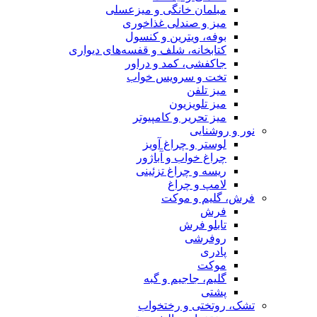
مبلمان خانگی و میزعسلی
میز و صندلی غذاخوری
بوفه، ویترین و کنسول
کتابخانه، شلف و قفسه‌های دیواری
جاکفشی، کمد و دراور
تخت و سرویس خواب
میز تلفن
میز تلویزیون
میز تحریر و کامپیوتر
نور و روشنایی
لوستر و چراغ آویز
چراغ خواب و آباژور
ریسه و چراغ تزئینی
لامپ و چراغ
فرش، گلیم و موکت
فرش
تابلو فرش
روفرشی
پادری
موکت
گلیم، جاجیم و گبه
پشتی
تشک، روتختی و رختخواب