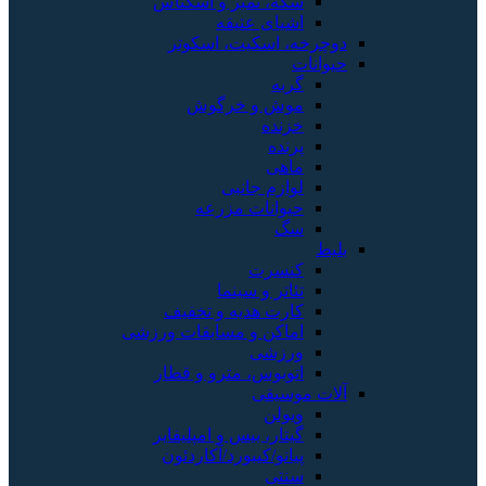
سکه، تمبر و اسکناس
اشیای عتیقه
دوچرخه، اسکیت، اسکوتر
حیوانات
گربه
موش و خرگوش
خزنده
پرنده
ماهی
لوازم جانبی
حیوانات مزرعه
سگ
بلیط
کنسرت
تئاتر و سینما
کارت هدیه و تخفیف
اماکن و مسابقات ورزشی
ورزشی
اتوبوس، مترو و قطار
آلات موسیقی
ویولن
گیتار، بیس و امپلیفایر
پیانو/کیبورد/آکاردئون
سنتی