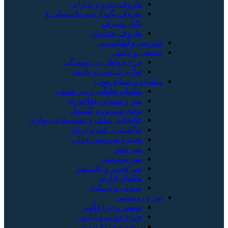
ظروف سرو و پذیرایی
ظروف نگهدارنده، پلاستیکی و
یکبارمصرف
ظروف پخت‌وپز
خوردنی و آشامیدنی
خیاطی و بافتنی
چرخ خیاطی و ریسندگی
لوازم خیاطی و بافتنی
مبلمان و صنایع چوب
مبلمان خانگی و میزعسلی
میز و صندلی غذاخوری
بوفه، ویترین و کنسول
کتابخانه، شلف و قفسه‌های دیواری
جاکفشی، کمد و دراور
تخت و سرویس خواب
میز تلفن
میز تلویزیون
میز تحریر و کامپیوتر
مبلمان اداری
صندلی و نیمکت
نور و روشنایی
لوستر و چراغ آویز
چراغ خواب و آباژور
ریسه و چراغ تزئینی