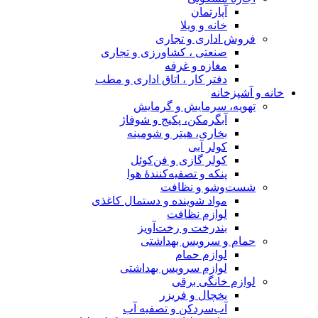
آپارتمان
خانه و ویلا
فروش اداری و تجاری
صنعتی ، کشاورزی و تجاری
مغازه و غرفه
دفتر کار ، اتاق اداری و مطب
خانه و آشپزخانه
تهویه، سرمایش و گرمایش
آبگرمکن، پکیج و شوفاژ
بخاری، هیتر و شومینه
کولر آبی
کولر گازی و فن‌کوئل
پنکه و تصفیه‌کنندهٔ هوا
شست‌وشو و نظافت
مواد شوینده و دستمال کاغذی
لوازم نظافت
بندرخت و رخت‌آویز
حمام و سرویس بهداشتی
لوازم حمام
لوازم سرویس بهداشتی
لوازم خانگی برقی
یخچال و فریزر
آب‌سردکن و تصفیه آب