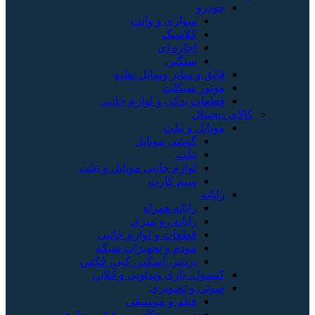
خودرو
سواری و وانت
کلاسیک
اجاره ای
سنگین
قایق و سایر وسایل نقلیه
موتور سیکلت
قطعات یدکی و لوازم جانبی
کالای دیجیتال
موبایل و تبلت
گوشی موبایل
تبلت
لوازم جانبی موبایل و تبلت
سیم کارت
رایانه
رایانه همراه
رایانه رو میزی
قطعات و لوازم جانبی
مودم و تجهیزات شبکه
پرینتر، اسکنر، کپی، فکس
کنسول، بازی‌ ویدئویی و آنلاین
صوتی و تصویری
فیلم و موسیقی
دوربین عکاسی و فیلم برداری