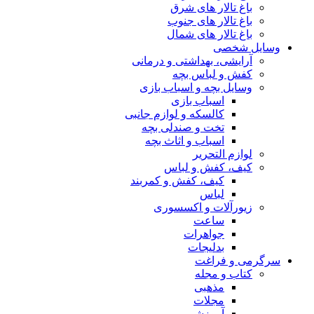
باغ تالار های شرق
باغ تالار های جنوب
باغ تالار های شمال
وسایل شخصی
آرایشی، بهداشتی و درمانی
کفش و لباس بچه
وسایل بچه و اسباب بازی
اسباب بازی
کالسکه و لوازم جانبی
تخت و صندلی بچه
اسباب و اثاث بچه
لوازم التحریر
کیف، کفش و لباس
کیف، کفش و کمربند
لباس
زیورآلات و اکسسوری
ساعت
جواهرات
بدلیجات
سرگرمی و فراغت
کتاب و مجله
مذهبی
مجلات
آموزشی