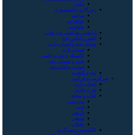
لباس
زیورآلات و اکسسوری
ساعت
جواهرات
بدلیجات
آرایشی، بهداشتی و درمانی
کفش و لباس بچه
وسایل بچه و اسباب بازی
اسباب بازی
کالسکه و لوازم جانبی
تخت و صندلی بچه
اسباب و اثاث بچه
لوازم التحریر
سرگرمی و فراغت
اسباب‌ بازی
تور و چارتر
کتاب و مجله
آموزشی
ادبی
تاریخی
مذهبی
مجلات
کلکسیون و سرگرمی