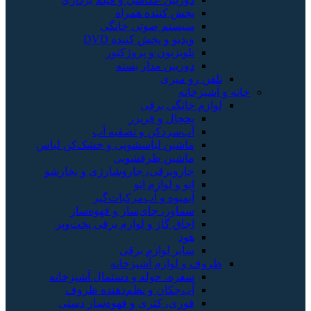
پخش کننده همراه
سیستم صوتی خانگی
ویدیو و پخش کننده DVD
تلویزیون و پروژکتور
دوربین مدار بسته
تلفن رو میزی
خانه و آشپزخانه
لوازم خانگی برقی
یخچال و فریزر
آب‌سردکن و تصفیه آب
ماشین لباسشویی و خشک‌کن لباس
ماشین ظرفشویی
جاروبرقی، جاروشارژی و بخارشو
اتو و لوازم اتو
آبمیوه و آب‌مرکبات‌گیر
سماور، چای‌ساز و قهوه‌ساز
اجاق گاز و لوازم برقی پخت‌وپز
هود
سایر لوازم برقی
ظروف و لوازم آشپزخانه
سفره، حوله و دستمال آشپزخانه
آب‌چکان و نظم‌دهنده ظروف
قوری، کتری و قهوه‌ساز دستی