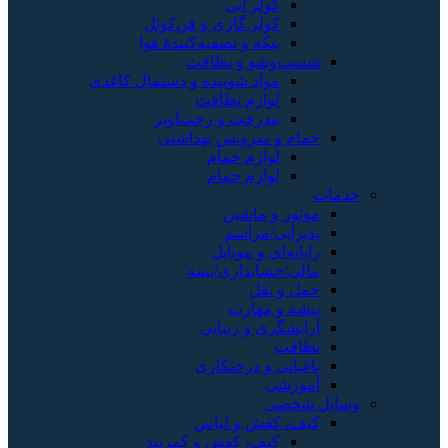
کولر آبی
کولر گازی و فن‌کوئل
پنکه و تصفیه‌کنندهٔ هوا
شست‌وشو و نظافت
مواد شوینده و دستمال کاغذی
لوازم نظافت
بندرخت و رخت‌آویز
حمام و سرویس بهداشتی
لوازم حمام
لوازم حمام
خدمات
موتور و ماشین
پذیرایی/مراسم
رایانه‌ای و موبایل
مالی/حسابداری/بیمه
حمل و نقل
پیشه و مهارت
آرایشگری و زیبایی
نظافت
باغبانی و درختکاری
آموزشی
وسایل شخصی
کیف، کفش و لباس
کیف، کفش و کمربند