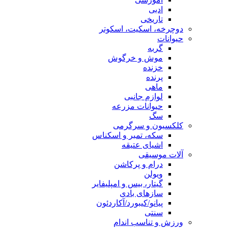
ادبی
تاریخی
دوچرخه، اسکیت، اسکوتر
حیوانات
گربه
موش و خرگوش
خزنده
پرنده
ماهی
لوازم جانبی
حیوانات مزرعه
سگ
کلکسیون و سرگرمی
سکه، تمبر و اسکناس
اشیای عتیقه
آلات موسیقی
درام و پرکاشن
ویولن
گیتار، بیس و امپلیفایر
سازهای بادی
پیانو/کیبورد/آکاردئون
سنتی
ورزش و تناسب اندام