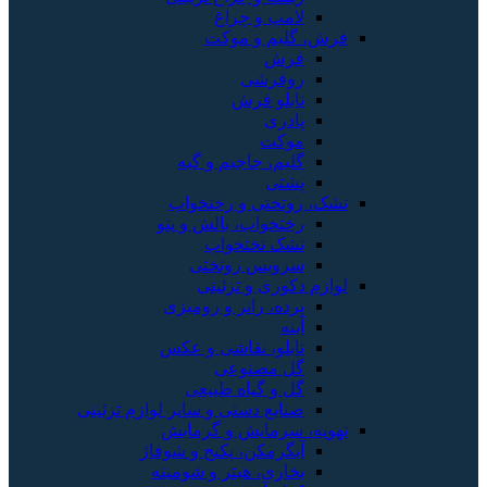
لامپ و چراغ
فرش، گلیم و موکت
فرش
روفرشی
تابلو فرش
پادری
موکت
گلیم، جاجیم و گبه
پشتی
تشک، روتختی و رختخواب
رختخواب، بالش و پتو
تشک تختخواب
سرویس روتختی
لوازم دکوری و تزئینی
پرده، رانر و رومیزی
آینه
تابلو، نقاشی و عکس
گل مصنوعی
گل و گیاه طبیعی
صنایع دستی و سایر لوازم تزئینی
تهویه، سرمایش و گرمایش
آبگرمکن، پکیج و شوفاژ
بخاری، هیتر و شومینه