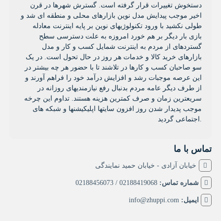
دستخوش تغییرات قرار گرفته است. گسترش شهرها در قرن
اخیر موجب پیدایش مدل نوین بازارهای محلی و منطقه ای شد و
طولی نکشید با ورود تکنولوژیهای نوین بر پایه اینترنت معادله
بازی بار دیگر بر هم خورد امروزه به علت دسترسی سطح
گستردهای از مردم به اینترنت شمایل کسب و کار و مدل
بازارهای خرید کالا و خدمات هر روز در حال تحول است. در یک
سو صاحبان کسب و کارها در تلاشند تا با حضور هر چه بیشتر در
این عرصه موجبات رشد و افزایش درآمد خود را فراهم آورند و
از طرف دیگر عامه مردم بدنبال رفع نیازمندیهای روزانه در
سریعترین زمان و صرف کمترین هزینه هستند. تداوم این چرخه
موجب پدیدار شدن روز افزون سایتها اپلیکیشنها و شبکه های
اجتماعی گردید.
تماس با ما
خیابان آزادی - خیابان حمید نمایندگی
شماره تماس:
02188419068 / 02188456073
ایمیل:
info@zhuppi.com