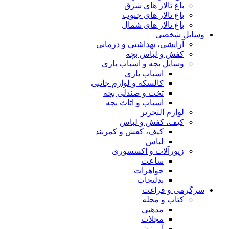
باغ تالار های شرق
باغ تالار های جنوب
باغ تالار های شمال
وسایل شخصی
آرایشی، بهداشتی و درمانی
کفش و لباس بچه
وسایل بچه و اسباب بازی
اسباب بازی
کالسکه و لوازم جانبی
تخت و صندلی بچه
اسباب و اثاث بچه
لوازم التحریر
کیف، کفش و لباس
کیف، کفش و کمربند
لباس
زیورآلات و اکسسوری
ساعت
جواهرات
بدلیجات
سرگرمی و فراغت
کتاب و مجله
مذهبی
مجلات
آموزشی