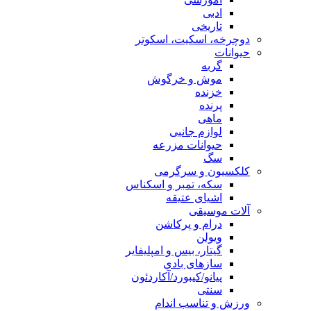
ادبی
تاریخی
دوچرخه، اسکیت، اسکوتر
حیوانات
گربه
موش و خرگوش
خزنده
پرنده
ماهی
لوازم جانبی
حیوانات مزرعه
سگ
کلکسیون و سرگرمی
سکه، تمبر و اسکناس
اشیای عتیقه
آلات موسیقی
درام و پرکاشن
ویولن
گیتار، بیس و امپلیفایر
سازهای بادی
پیانو/کیبورد/آکاردئون
سنتی
ورزش و تناسب اندام