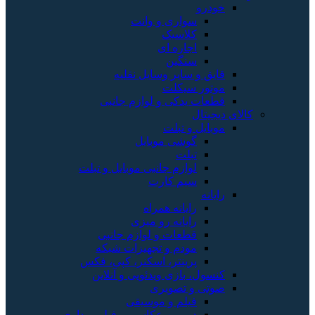
خودرو
سواری و وانت
کلاسیک
اجاره ای
سنگین
قایق و سایر وسایل نقلیه
موتور سیکلت
قطعات یدکی و لوازم جانبی
کالای دیجیتال
موبایل و تبلت
گوشی موبایل
تبلت
لوازم جانبی موبایل و تبلت
سیم کارت
رایانه
رایانه همراه
رایانه رو میزی
قطعات و لوازم جانبی
مودم و تجهیزات شبکه
پرینتر، اسکنر، کپی، فکس
کنسول، بازی‌ ویدئویی و آنلاین
صوتی و تصویری
فیلم و موسیقی
دوربین عکاسی و فیلم برداری