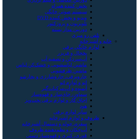
پخش کننده همراه
سیستم صوتی خانگی
ویدیو و پخش کننده DVD
تلویزیون و پروژکتور
دوربین مدار بسته
تلفن رو میزی
خانه و آشپزخانه
لوازم خانگی برقی
یخچال و فریزر
آب‌سردکن و تصفیه آب
ماشین لباسشویی و خشک‌کن لباس
ماشین ظرفشویی
جاروبرقی، جاروشارژی و بخارشو
اتو و لوازم اتو
آبمیوه و آب‌مرکبات‌گیر
سماور، چای‌ساز و قهوه‌ساز
اجاق گاز و لوازم برقی پخت‌وپز
هود
سایر لوازم برقی
ظروف و لوازم آشپزخانه
سفره، حوله و دستمال آشپزخانه
آب‌چکان و نظم‌دهنده ظروف
قوری، کتری و قهوه‌ساز دستی