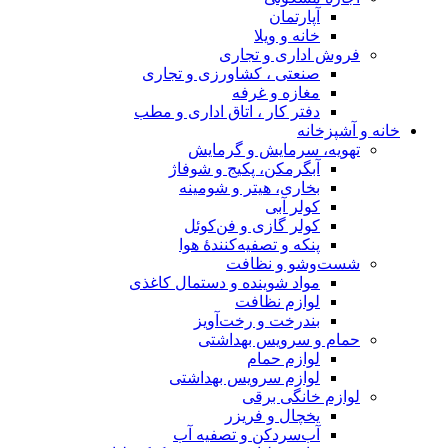
آپارتمان
خانه و ویلا
فروش اداری و تجاری
صنعتی ، کشاورزی و تجاری
مغازه و غرفه
دفتر کار ، اتاق اداری و مطب
خانه و آشپزخانه
تهویه، سرمایش و گرمایش
آبگرمکن، پکیج و شوفاژ
بخاری، هیتر و شومینه
کولر آبی
کولر گازی و فن‌کوئل
پنکه و تصفیه‌کنندهٔ هوا
شست‌وشو و نظافت
مواد شوینده و دستمال کاغذی
لوازم نظافت
بندرخت و رخت‌آویز
حمام و سرویس بهداشتی
لوازم حمام
لوازم سرویس بهداشتی
لوازم خانگی برقی
یخچال و فریزر
آب‌سردکن و تصفیه آب