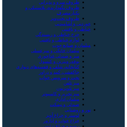
ظروف سرو و پذیرایی
ظروف نگهدارنده، پلاستیکی و
یکبارمصرف
ظروف پخت‌وپز
خوردنی و آشامیدنی
خیاطی و بافتنی
چرخ خیاطی و ریسندگی
لوازم خیاطی و بافتنی
مبلمان و صنایع چوب
مبلمان خانگی و میزعسلی
میز و صندلی غذاخوری
بوفه، ویترین و کنسول
کتابخانه، شلف و قفسه‌های دیواری
جاکفشی، کمد و دراور
تخت و سرویس خواب
میز تلفن
میز تلویزیون
میز تحریر و کامپیوتر
مبلمان اداری
صندلی و نیمکت
نور و روشنایی
لوستر و چراغ آویز
چراغ خواب و آباژور
ریسه و چراغ تزئینی