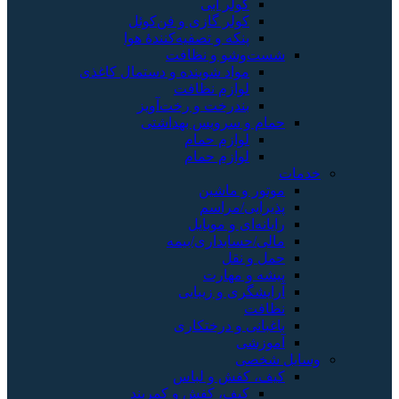
کولر آبی
کولر گازی و فن‌کوئل
پنکه و تصفیه‌کنندهٔ هوا
شست‌وشو و نظافت
مواد شوینده و دستمال کاغذی
لوازم نظافت
بندرخت و رخت‌آویز
حمام و سرویس بهداشتی
لوازم حمام
لوازم حمام
خدمات
موتور و ماشین
پذیرایی/مراسم
رایانه‌ای و موبایل
مالی/حسابداری/بیمه
حمل و نقل
پیشه و مهارت
آرایشگری و زیبایی
نظافت
باغبانی و درختکاری
آموزشی
وسایل شخصی
کیف، کفش و لباس
کیف، کفش و کمربند