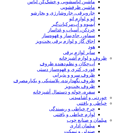
ماشین لباسشویی و خشک‌کن لباس
ماشین ظرفشویی
جاروبرقی، جاروشارژی و بخارشو
اتو و لوازم اتو
آبمیوه و آب‌مرکبات‌گیر
خردکن، آسیاب و غذاساز
سماور، چای‌ساز و قهوه‌ساز
اجاق گاز و لوازم برقی پخت‌وپز
هود
سایر لوازم برقی
ظروف و لوازم آشپزخانه
آب‌چکان و نظم‌دهنده ظروف
قوری، کتری و قهوه‌ساز دستی
ظروف سرو و پذیرایی
ظروف نگهدارنده، پلاستیکی و یکبارمصرف
ظروف پخت‌وپز
سفره، حوله و دستمال آشپزخانه
خوردنی و آشامیدنی
خیاطی و بافتنی
چرخ خیاطی و ریسندگی
لوازم خیاطی و بافتنی
مبلمان و صنایع چوب
مبلمان اداری
صندلی و نیمکت