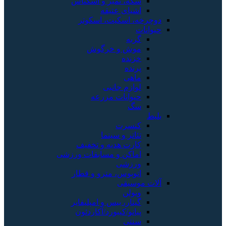
سکه، تمبر و اسکناس
اشیای عتیقه
دوچرخه، اسکیت، اسکوتر
حیوانات
گربه
موش و خرگوش
خزنده
پرنده
ماهی
لوازم جانبی
حیوانات مزرعه
سگ
بلیط
کنسرت
تئاتر و سینما
کارت هدیه و تخفیف
اماکن و مسابقات ورزشی
ورزشی
اتوبوس، مترو و قطار
آلات موسیقی
ویولن
گیتار، بیس و امپلیفایر
پیانو/کیبورد/آکاردئون
سنتی