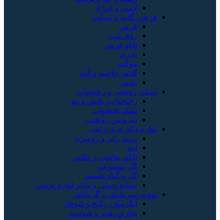
لامپ و چراغ
فرش، گلیم و موکت
فرش
روفرشی
تابلو فرش
پادری
موکت
گلیم، جاجیم و گبه
پشتی
تشک، روتختی و رختخواب
رختخواب، بالش و پتو
تشک تختخواب
سرویس روتختی
لوازم دکوری و تزئینی
پرده، رانر و رومیزی
آینه
تابلو، نقاشی و عکس
گل مصنوعی
گل و گیاه طبیعی
صنایع دستی و سایر لوازم تزئینی
تهویه، سرمایش و گرمایش
آبگرمکن، پکیج و شوفاژ
بخاری، هیتر و شومینه