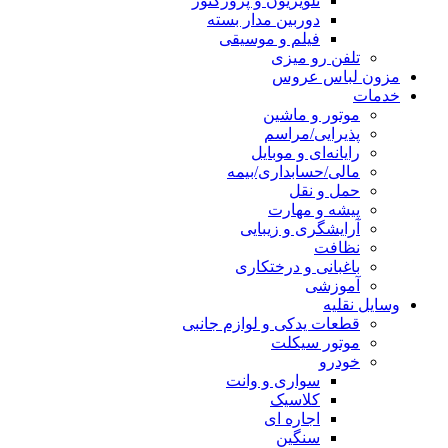
تلویزیون و پروژکتور
دوربین مدار بسته
فیلم و موسیقی
تلفن رو میزی
مزون لباس عروس
خدمات
موتور و ماشین
پذیرایی/مراسم
رایانه‌ای و موبایل
مالی/حسابداری/بیمه
حمل و نقل
پیشه و مهارت
آرایشگری و زیبایی
نظافت
باغبانی و درختکاری
آموزشی
وسایل نقلیه
قطعات یدکی و لوازم جانبی
موتور سیکلت
خودرو
سواری و وانت
کلاسیک
اجاره ای
سنگین