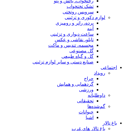
رختخواب، بالش و پتو
تشک تختخواب
سرویس روتختی
لوازم دکوری و تزئینی
پرده، رانر و رومیزی
آینه
ساعت دیواری و تزئینی
تابلو، نقاشی و عکس
مجسمه، تندیس و ماکت
گل مصنوعی
گل و گیاه طبیعی
صنایع دستی و سایر لوازم تزئینی
اجتماعی
رویداد
حراج
گردهمایی و همایش
ورزشی
داوطلبانه
تحقیقاتی
گم‌شده‌ها
حیوانات
اشیا
باغ تالار
باغ تالار های غرب