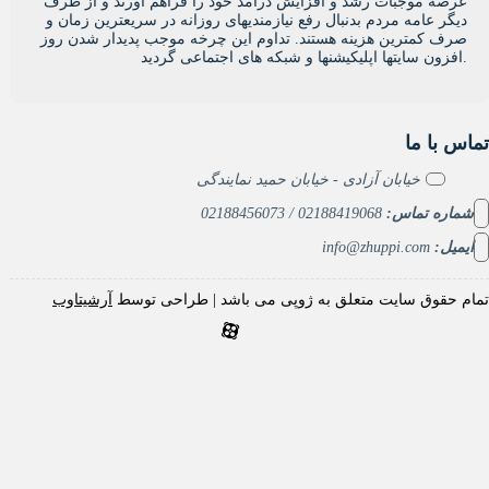
صه موجبات رشد و افزایش درآمد خود را فراهم آورند و از طرف
گر عامه مردم بدنبال رفع نیازمندیهای روزانه در سریعترین زمان و
ف کمترین هزینه هستند. تداوم این چرخه موجب پدیدار شدن روز
با ما
خیابان آزادی - خیابان حمید نمایندگی
ره تماس:
02188419068 / 02188456073
یل:
info@zhuppi.com
حقوق سایت متعلق به ژوپی می باشد | طراحی توسط
آرشیتاوب