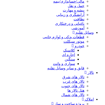
مالی/حسابداری/بیمه
حمل و نقل
پیشه و مهارت
آرایشگری و زیبایی
نظافت
باغبانی و درختکاری
آموزشی
وسایل نقلیه
قطعات یدکی و لوازم جانبی
موتور سیکلت
خودرو
کلاسیک
اجاره ای
سنگین
سواری و وانت
قایق و سایر وسایل نقلیه
تالار
تالار های شرق
تالار های غرب
تالار های جنوب
هتل تالار ها
تالار های شمال
املاک
پروژه ساخت و ساز