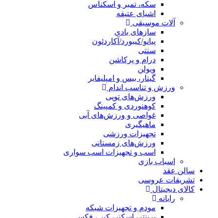
سکه، تمبر و اسکناس
اشیای عتیقه
آلات موسیقی
سازهای بادی
پیانو/کیبورد/آکاردئون
سنتی
درام و پرکاشن
ویولن
گیتار، بیس و امپلیفایر
ورزش و تناسب اندام
ورزش‌های توپی
کوهنوردی و کمپینگ
غواصی و ورزش‌های آبی
ماهیگیری
تجهیزات ورزشی
ورزش‌های زمستانی
اسب و تجهیزات اسب سواری
اسباب‌ بازی
سالن عقد
تشریفات عروسی
کالای دیجیتال
رایانه
مودم و تجهیزات شبکه
پرینتر، اسکنر، کپی، فکس