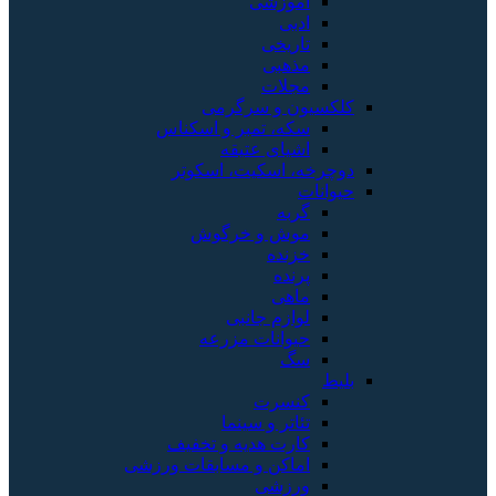
آموزشی
ادبی
تاریخی
مذهبی
مجلات
کلکسیون و سرگرمی
سکه، تمبر و اسکناس
اشیای عتیقه
دوچرخه، اسکیت، اسکوتر
حیوانات
گربه
موش و خرگوش
خزنده
پرنده
ماهی
لوازم جانبی
حیوانات مزرعه
سگ
بلیط
کنسرت
تئاتر و سینما
کارت هدیه و تخفیف
اماکن و مسابقات ورزشی
ورزشی