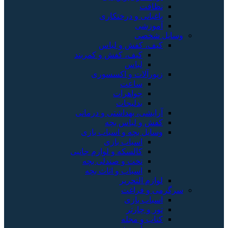
نظافت
باغبانی و درختکاری
آموزشی
وسایل شخصی
کیف، کفش و لباس
کیف، کفش و کمربند
لباس
زیورآلات و اکسسوری
ساعت
جواهرات
بدلیجات
آرایشی، بهداشتی و درمانی
کفش و لباس بچه
وسایل بچه و اسباب بازی
اسباب بازی
کالسکه و لوازم جانبی
تخت و صندلی بچه
اسباب و اثاث بچه
لوازم التحریر
سرگرمی و فراغت
اسباب‌ بازی
تور و چارتر
کتاب و مجله