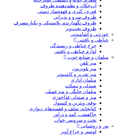
آب‌چکان و نظم‌دهنده ظروف
قوری، کتری و قهوه‌ساز دستی
ظروف سرو و پذیرایی
ظروف نگهدارنده، پلاستیکی و یکبارمصرف
ظروف پخت‌وپز
خوردنی و آشامیدنی
خیاطی و بافتنی
چرخ خیاطی و ریسندگی
لوازم خیاطی و بافتنی
مبلمان و صنایع چوب
میز تلفن
میز تلویزیون
میز تحریر و کامپیوتر
مبلمان اداری
صندلی و نیمکت
مبلمان خانگی و میزعسلی
میز و صندلی غذاخوری
بوفه، ویترین و کنسول
کتابخانه، شلف و قفسه‌های دیواری
جاکفشی، کمد و دراور
تخت و سرویس خواب
نور و روشنایی
لوستر و چراغ آویز