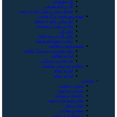
گل مصنوعی
گل و گیاه طبیعی
صنایع دستی و سایر لوازم تزئینی
تهویه، سرمایش و گرمایش
آبگرمکن، پکیج و شوفاژ
بخاری، هیتر و شومینه
کولر آبی
کولر گازی و فن‌کوئل
پنکه و تصفیه‌کنندهٔ هوا
شست‌وشو و نظافت
مواد شوینده و دستمال کاغذی
لوازم نظافت
بندرخت و رخت‌آویز
حمام و سرویس بهداشتی
لوازم حمام
لوازم حمام
خدمات
موتور و ماشین
پذیرایی/مراسم
رایانه‌ای و موبایل
مالی/حسابداری/بیمه
حمل و نقل
پیشه و مهارت
آرایشگری و زیبایی