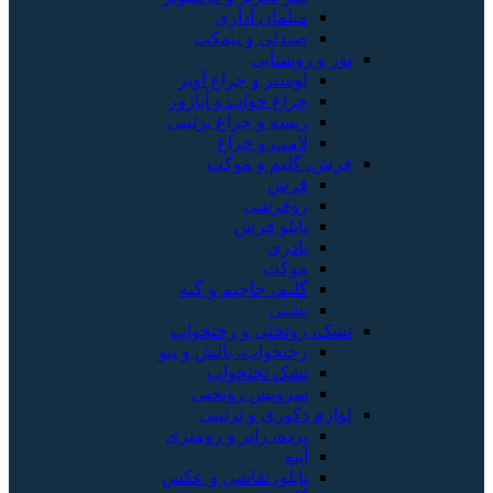
مبلمان اداری
صندلی و نیمکت
نور و روشنایی
لوستر و چراغ آویز
چراغ خواب و آباژور
ریسه و چراغ تزئینی
لامپ و چراغ
فرش، گلیم و موکت
فرش
روفرشی
تابلو فرش
پادری
موکت
گلیم، جاجیم و گبه
پشتی
تشک، روتختی و رختخواب
رختخواب، بالش و پتو
تشک تختخواب
سرویس روتختی
لوازم دکوری و تزئینی
پرده، رانر و رومیزی
آینه
تابلو، نقاشی و عکس