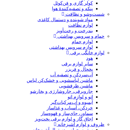
کولر گازی و فن‌کوئل
پنکه و تصفیه‌کنندهٔ هوا
شست‌وشو و نظافت
مواد شوینده و دستمال کاغذی
لوازم نظافت
بندرخت و رخت‌آویز
حمام و سرویس بهداشتی
لوازم حمام
لوازم سرویس بهداشتی
لوازم خانگی برقی
هود
سایر لوازم برقی
یخچال و فریزر
آب‌سردکن و تصفیه آب
ماشین لباسشویی و خشک‌کن لباس
ماشین ظرفشویی
جاروبرقی، جاروشارژی و بخارشو
اتو و لوازم اتو
آبمیوه و آب‌مرکبات‌گیر
خردکن، آسیاب و غذاساز
سماور، چای‌ساز و قهوه‌ساز
اجاق گاز و لوازم برقی پخت‌وپز
ظروف و لوازم آشپزخانه
سفره، حوله و دستمال آشپزخانه