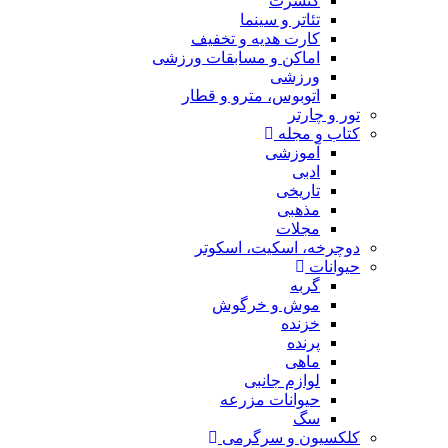
کنسرت
تئاتر و سینما
کارت هدیه و تخفیف
اماکن و مسابقات ورزشی
ورزشی
اتوبوس، مترو و قطار
تور و چارتر
کتاب و مجله
آموزشی
ادبی
تاریخی
مذهبی
مجلات
دوچرخه، اسکیت، اسکوتر
حیوانات
گربه
موش و خرگوش
خزنده
پرنده
ماهی
لوازم جانبی
حیوانات مزرعه
سگ
کلکسیون و سرگرمی