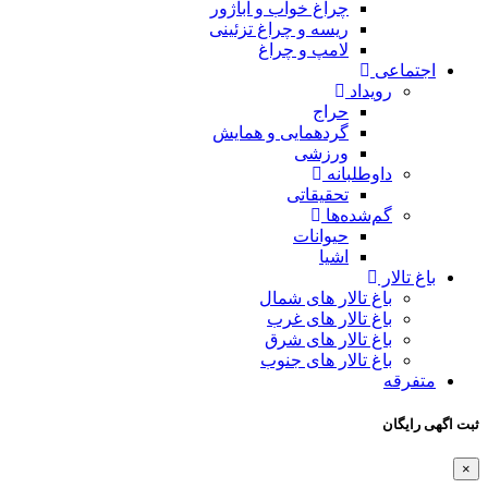
چراغ خواب و آباژور
ریسه و چراغ تزئینی
لامپ و چراغ
اجتماعی
رویداد
حراج
گردهمایی و همایش
ورزشی
داوطلبانه
تحقیقاتی
گم‌شده‌ها
حیوانات
اشیا
باغ تالار
باغ تالار های شمال
باغ تالار های غرب
باغ تالار های شرق
باغ تالار های جنوب
متفرقه
ثبت اگهی رایگان
×