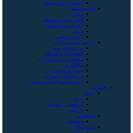
اتوبوس، مترو و قطار
آلات موسیقی
ویولن
گیتار، بیس و امپلیفایر
پیانو/کیبورد/آکاردئون
سنتی
درام و پرکاشن
ورزش و تناسب اندام
ورزش‌های توپی
کوهنوردی و کمپینگ
غواصی و ورزش‌های آبی
ماهیگیری
تجهیزات ورزشی
ورزش‌های زمستانی
اسب و تجهیزات اسب سواری
اجتماعی
رویداد
حراج
گردهمایی و همایش
ورزشی
داوطلبانه
تحقیقاتی
گم‌شده‌ها
حیوانات