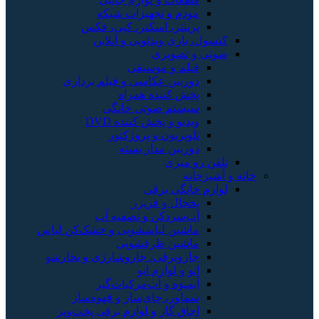
مودم و تجهیزات شبکه
پرینتر، اسکنر، کپی، فکس
کنسول، بازی‌ ویدئویی و آنلاین
صوتی و تصویری
فیلم و موسیقی
دوربین عکاسی و فیلم برداری
پخش کننده همراه
سیستم صوتی خانگی
ویدیو و پخش کننده DVD
تلویزیون و پروژکتور
دوربین مدار بسته
تلفن رو میزی
خانه و آشپزخانه
لوازم خانگی برقی
یخچال و فریزر
آب‌سردکن و تصفیه آب
ماشین لباسشویی و خشک‌کن لباس
ماشین ظرفشویی
جاروبرقی، جاروشارژی و بخارشو
اتو و لوازم اتو
آبمیوه و آب‌مرکبات‌گیر
سماور، چای‌ساز و قهوه‌ساز
اجاق گاز و لوازم برقی پخت‌وپز