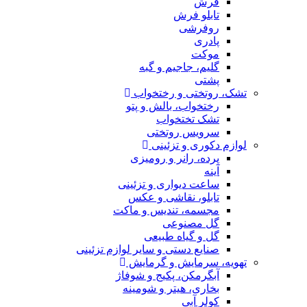
فرش
تابلو فرش
روفرشی
پادری
موکت
گلیم، جاجیم و گبه
پشتی
تشک، روتختی و رختخواب
رختخواب، بالش و پتو
تشک تختخواب
سرویس روتختی
لوازم دکوری و تزئینی
پرده، رانر و رومیزی
آینه
ساعت دیواری و تزئینی
تابلو، نقاشی و عکس
مجسمه، تندیس و ماکت
گل مصنوعی
گل و گیاه طبیعی
صنایع دستی و سایر لوازم تزئینی
تهویه، سرمایش و گرمایش
آبگرمکن، پکیج و شوفاژ
بخاری، هیتر و شومینه
کولر آبی