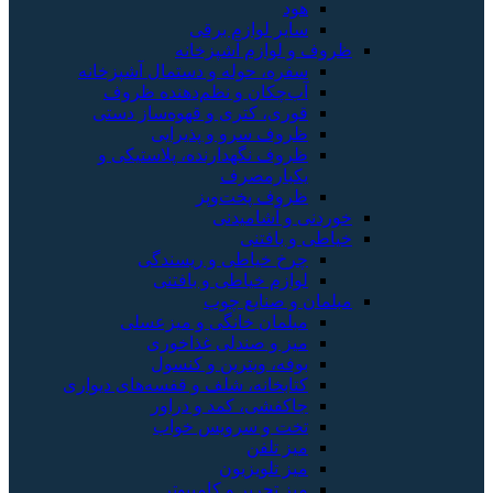
هود
سایر لوازم برقی
ظروف و لوازم آشپزخانه
سفره، حوله و دستمال آشپزخانه
آب‌چکان و نظم‌دهنده ظروف
قوری، کتری و قهوه‌ساز دستی
ظروف سرو و پذیرایی
ظروف نگهدارنده، پلاستیکی و
یکبارمصرف
ظروف پخت‌وپز
خوردنی و آشامیدنی
خیاطی و بافتنی
چرخ خیاطی و ریسندگی
لوازم خیاطی و بافتنی
مبلمان و صنایع چوب
مبلمان خانگی و میزعسلی
میز و صندلی غذاخوری
بوفه، ویترین و کنسول
کتابخانه، شلف و قفسه‌های دیواری
جاکفشی، کمد و دراور
تخت و سرویس خواب
میز تلفن
میز تلویزیون
میز تحریر و کامپیوتر