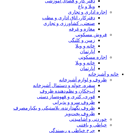
دفتر کار و فضای آموزشی
ویلا و باغ
اجاره اداری و تجاری
دفترکار، اتاق اداری و مطب
صنعتی، کشاورزی و تجاری
مغازه و غرفه
فروش مسکونی
زمین و کلنگی
خانه و ویلا
آپارتمان
اجاره مسکونی
خانه و ویلا
آپارتمان
خانه و آشپزخانه
ظروف و لوازم آشپزخانه
سفره، حوله و دستمال آشپزخانه
آب‌چکان و نظم‌دهنده ظروف
قوری، کتری و قهوه‌ساز دستی
ظروف سرو و پذیرایی
ظروف نگهدارنده، پلاستیکی و یکبارمصرف
ظروف پخت‌وپز
خوردنی و آشامیدنی
خیاطی و بافتنی
چرخ خیاطی و ریسندگی