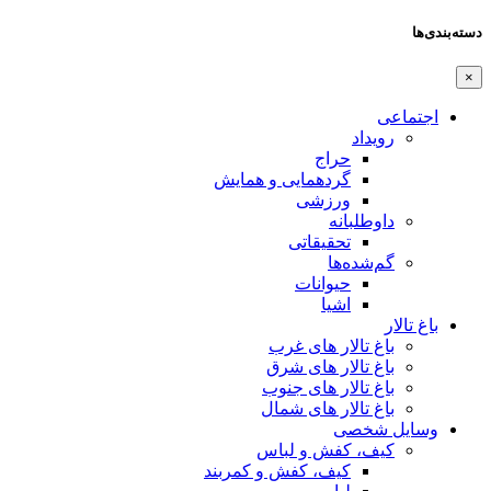
دسته‌بندی‌ها
×
اجتماعی
رویداد
حراج
گردهمایی و همایش
ورزشی
داوطلبانه
تحقیقاتی
گم‌شده‌ها
حیوانات
اشیا
باغ تالار
باغ تالار های غرب
باغ تالار های شرق
باغ تالار های جنوب
باغ تالار های شمال
وسایل شخصی
کیف، کفش و لباس
کیف، کفش و کمربند