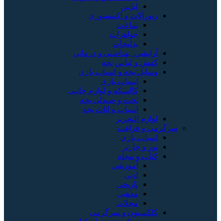
لباس
زیورآلات و اکسسوری
ساعت
جواهرات
بدلیجات
آرایشی، بهداشتی و درمانی
کفش و لباس بچه
وسایل بچه و اسباب بازی
اسباب بازی
کالسکه و لوازم جانبی
تخت و صندلی بچه
اسباب و اثاث بچه
لوازم التحریر
سرگرمی و فراغت
اسباب‌ بازی
تور و چارتر
کتاب و مجله
آموزشی
ادبی
تاریخی
مذهبی
مجلات
کلکسیون و سرگرمی