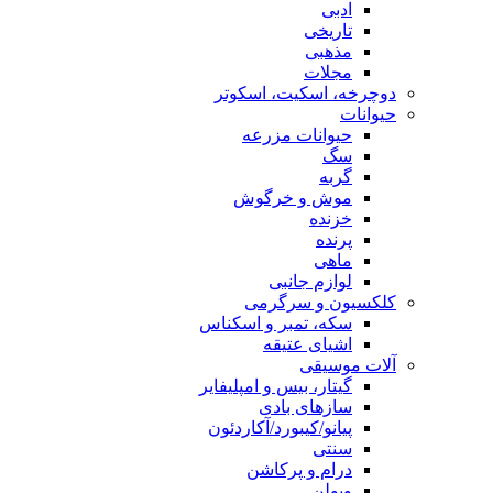
ادبی
تاریخی
مذهبی
مجلات
دوچرخه، اسکیت، اسکوتر
حیوانات
حیوانات مزرعه
سگ
گربه
موش و خرگوش
خزنده
پرنده
ماهی
لوازم جانبی
کلکسیون و سرگرمی
سکه، تمبر و اسکناس
اشیای عتیقه
آلات موسیقی
گیتار، بیس و امپلیفایر
سازهای بادی
پیانو/کیبورد/آکاردئون
سنتی
درام و پرکاشن
ویولن