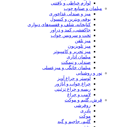
لوازم خیاطی و بافتنی
مبلمان و صنایع چوب
میز و صندلی غذاخوری
بوفه، ویترین و کنسول
کتابخانه، شلف و قفسه‌های دیواری
جاکفشی، کمد و دراور
تخت و سرویس خواب
میز تلفن
میز تلویزیون
میز تحریر و کامپیوتر
مبلمان اداری
صندلی و نیمکت
مبلمان خانگی و میزعسلی
نور و روشنایی
لوستر و چراغ آویز
چراغ خواب و آباژور
ریسه و چراغ تزئینی
لامپ و چراغ
فرش، گلیم و موکت
روفرشی
پادری
موکت
گلیم، جاجیم و گبه
پشتی