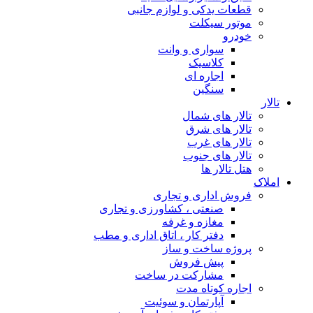
قطعات یدکی و لوازم جانبی
موتور سیکلت
خودرو
سواری و وانت
کلاسیک
اجاره ای
سنگین
تالار
تالار های شمال
تالار های شرق
تالار های غرب
تالار های جنوب
هتل تالار ها
املاک
فروش اداری و تجاری
صنعتی ، کشاورزی و تجاری
مغازه و غرفه
دفتر کار ، اتاق اداری و مطب
پروژه ساخت و ساز
پیش فروش
مشارکت در ساخت
اجاره کوتاه مدت
آپارتمان و سوئیت