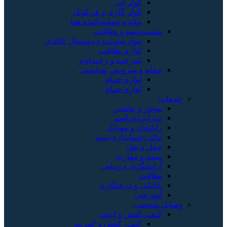
کولر آبی
کولر گازی و فن‌کوئل
پنکه و تصفیه‌کنندهٔ هوا
شست‌وشو و نظافت
مواد شوینده و دستمال کاغذی
لوازم نظافت
بندرخت و رخت‌آویز
حمام و سرویس بهداشتی
لوازم حمام
لوازم حمام
خدمات
موتور و ماشین
پذیرایی/مراسم
رایانه‌ای و موبایل
مالی/حسابداری/بیمه
حمل و نقل
پیشه و مهارت
آرایشگری و زیبایی
نظافت
باغبانی و درختکاری
آموزشی
وسایل شخصی
کیف، کفش و لباس
کیف، کفش و کمربند