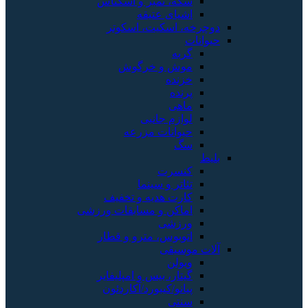
سکه، تمبر و اسکناس
اشیای عتیقه
دوچرخه، اسکیت، اسکوتر
حیوانات
گربه
موش و خرگوش
خزنده
پرنده
ماهی
لوازم جانبی
حیوانات مزرعه
سگ
بلیط
کنسرت
تئاتر و سینما
کارت هدیه و تخفیف
اماکن و مسابقات ورزشی
ورزشی
اتوبوس، مترو و قطار
آلات موسیقی
ویولن
گیتار، بیس و امپلیفایر
پیانو/کیبورد/آکاردئون
سنتی