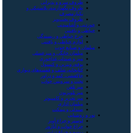
ظروف سرو و پذیرایی
ظروف نگهدارنده، پلاستیکی و
یکبارمصرف
ظروف پخت‌وپز
خوردنی و آشامیدنی
خیاطی و بافتنی
چرخ خیاطی و ریسندگی
لوازم خیاطی و بافتنی
مبلمان و صنایع چوب
مبلمان خانگی و میزعسلی
میز و صندلی غذاخوری
بوفه، ویترین و کنسول
کتابخانه، شلف و قفسه‌های دیواری
جاکفشی، کمد و دراور
تخت و سرویس خواب
میز تلفن
میز تلویزیون
میز تحریر و کامپیوتر
مبلمان اداری
صندلی و نیمکت
نور و روشنایی
لوستر و چراغ آویز
چراغ خواب و آباژور
ریسه و چراغ تزئینی