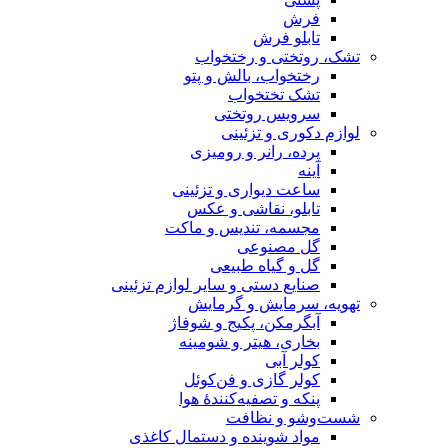
فرش
تابلو فرش
تشک، روتختی و رختخواب
رختخواب، بالش و پتو
تشک تختخواب
سرویس روتختی
لوازم دکوری و تزئینی
پرده، رانر و رومیزی
آینه
ساعت دیواری و تزئینی
تابلو، نقاشی و عکس
مجسمه، تندیس و ماکت
گل مصنوعی
گل و گیاه طبیعی
صنایع دستی و سایر لوازم تزئینی
تهویه، سرمایش و گرمایش
آبگرمکن، پکیج و شوفاژ
بخاری، هیتر و شومینه
کولر آبی
کولر گازی و فن‌کوئل
پنکه و تصفیه‌کنندهٔ هوا
شست‌وشو و نظافت
مواد شوینده و دستمال کاغذی