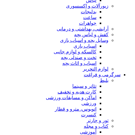
لباس
زیورآلات و اکسسوری
بدلیجات
ساعت
جواهرات
آرایشی، بهداشتی و درمانی
کفش و لباس بچه
وسایل بچه و اسباب بازی
اسباب بازی
کالسکه و لوازم جانبی
تخت و صندلی بچه
اسباب و اثاث بچه
لوازم التحریر
سرگرمی و فراغت
بلیط
تئاتر و سینما
کارت هدیه و تخفیف
اماکن و مسابقات ورزشی
ورزشی
اتوبوس، مترو و قطار
کنسرت
تور و چارتر
کتاب و مجله
آموزشی