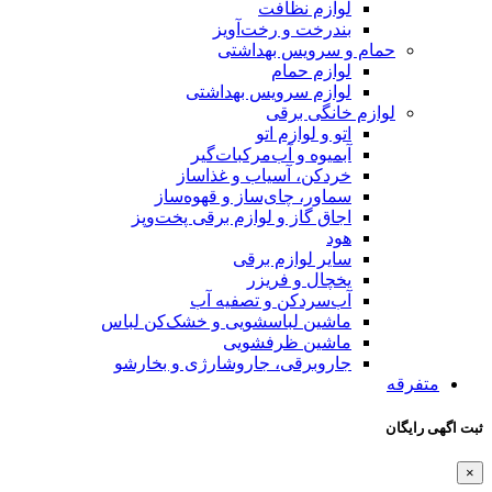
لوازم نظافت
بندرخت و رخت‌آویز
حمام و سرویس بهداشتی
لوازم حمام
لوازم سرویس بهداشتی
لوازم خانگی برقی
اتو و لوازم اتو
آبمیوه و آب‌مرکبات‌گیر
خردکن، آسیاب و غذاساز
سماور، چای‌ساز و قهوه‌ساز
اجاق گاز و لوازم برقی پخت‌وپز
هود
سایر لوازم برقی
یخچال و فریزر
آب‌سردکن و تصفیه آب
ماشین لباسشویی و خشک‌کن لباس
ماشین ظرفشویی
جاروبرقی، جاروشارژی و بخارشو
متفرقه
ثبت اگهی رایگان
×