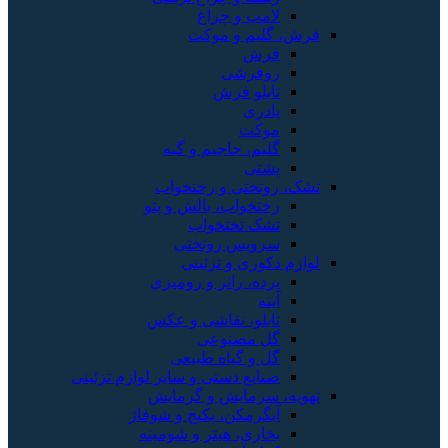
لامپ و چراغ
فرش، گلیم و موکت
فرش
روفرشی
تابلو فرش
پادری
موکت
گلیم، جاجیم و گبه
پشتی
تشک، روتختی و رختخواب
رختخواب، بالش و پتو
تشک تختخواب
سرویس روتختی
لوازم دکوری و تزئینی
پرده، رانر و رومیزی
آینه
تابلو، نقاشی و عکس
گل مصنوعی
گل و گیاه طبیعی
صنایع دستی و سایر لوازم تزئینی
تهویه، سرمایش و گرمایش
آبگرمکن، پکیج و شوفاژ
بخاری، هیتر و شومینه