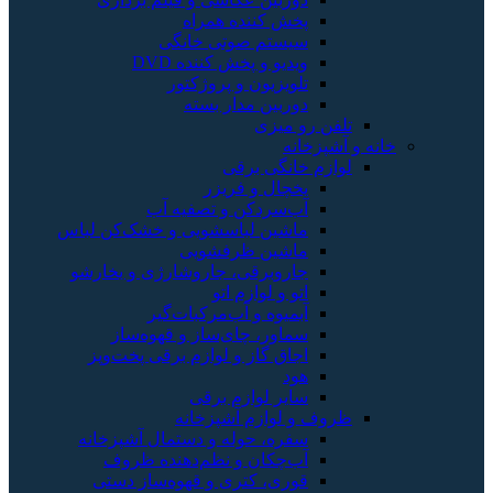
پخش کننده همراه
سیستم صوتی خانگی
ویدیو و پخش کننده DVD
تلویزیون و پروژکتور
دوربین مدار بسته
تلفن رو میزی
خانه و آشپزخانه
لوازم خانگی برقی
یخچال و فریزر
آب‌سردکن و تصفیه آب
ماشین لباسشویی و خشک‌کن لباس
ماشین ظرفشویی
جاروبرقی، جاروشارژی و بخارشو
اتو و لوازم اتو
آبمیوه و آب‌مرکبات‌گیر
سماور، چای‌ساز و قهوه‌ساز
اجاق گاز و لوازم برقی پخت‌وپز
هود
سایر لوازم برقی
ظروف و لوازم آشپزخانه
سفره، حوله و دستمال آشپزخانه
آب‌چکان و نظم‌دهنده ظروف
قوری، کتری و قهوه‌ساز دستی