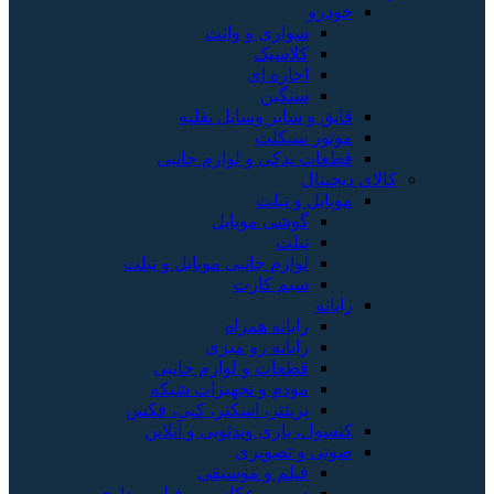
خودرو
سواری و وانت
کلاسیک
اجاره ای
سنگین
قایق و سایر وسایل نقلیه
موتور سیکلت
قطعات یدکی و لوازم جانبی
کالای دیجیتال
موبایل و تبلت
گوشی موبایل
تبلت
لوازم جانبی موبایل و تبلت
سیم کارت
رایانه
رایانه همراه
رایانه رو میزی
قطعات و لوازم جانبی
مودم و تجهیزات شبکه
پرینتر، اسکنر، کپی، فکس
کنسول، بازی‌ ویدئویی و آنلاین
صوتی و تصویری
فیلم و موسیقی
دوربین عکاسی و فیلم برداری