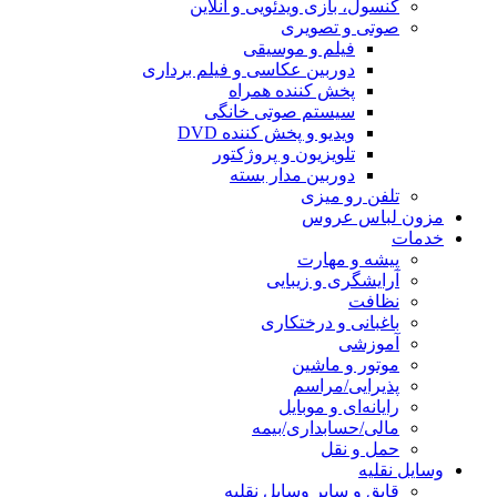
کنسول، بازی‌ ویدئویی و آنلاین
صوتی و تصویری
فیلم و موسیقی
دوربین عکاسی و فیلم برداری
پخش کننده همراه
سیستم صوتی خانگی
ویدیو و پخش کننده DVD
تلویزیون و پروژکتور
دوربین مدار بسته
تلفن رو میزی
مزون لباس عروس
خدمات
پیشه و مهارت
آرایشگری و زیبایی
نظافت
باغبانی و درختکاری
آموزشی
موتور و ماشین
پذیرایی/مراسم
رایانه‌ای و موبایل
مالی/حسابداری/بیمه
حمل و نقل
وسایل نقلیه
قایق و سایر وسایل نقلیه