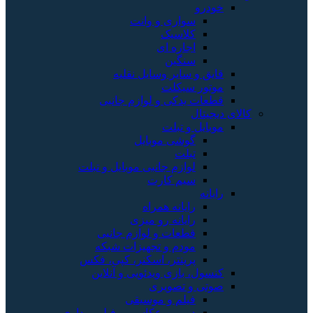
خودرو
سواری و وانت
کلاسیک
اجاره ای
سنگین
قایق و سایر وسایل نقلیه
موتور سیکلت
قطعات یدکی و لوازم جانبی
کالای دیجیتال
موبایل و تبلت
گوشی موبایل
تبلت
لوازم جانبی موبایل و تبلت
سیم کارت
رایانه
رایانه همراه
رایانه رو میزی
قطعات و لوازم جانبی
مودم و تجهیزات شبکه
پرینتر، اسکنر، کپی، فکس
کنسول، بازی‌ ویدئویی و آنلاین
صوتی و تصویری
فیلم و موسیقی
دوربین عکاسی و فیلم برداری