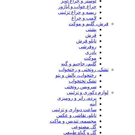
لوستر و چراغ آویز
چراغ خواب و آباژور
ریسه و چراغ تزئینی
لامپ و چراغ
فرش، گلیم و موکت
پشتی
فرش
تابلو فرش
روفرشی
پادری
موکت
گلیم، جاجیم و گبه
تشک، روتختی و رختخواب
رختخواب، بالش و پتو
تشک تختخواب
سرویس روتختی
لوازم دکوری و تزئینی
پرده، رانر و رومیزی
آینه
ساعت دیواری و تزئینی
تابلو، نقاشی و عکس
مجسمه، تندیس و ماکت
گل مصنوعی
گل و گیاه طبیعی