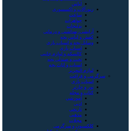
لباس
زیورآلات و اکسسوری
ساعت
جواهرات
بدلیجات
آرایشی، بهداشتی و درمانی
کفش و لباس بچه
وسایل بچه و اسباب بازی
اسباب بازی
کالسکه و لوازم جانبی
تخت و صندلی بچه
اسباب و اثاث بچه
لوازم التحریر
سرگرمی و فراغت
اسباب‌ بازی
تور و چارتر
کتاب و مجله
آموزشی
ادبی
تاریخی
مذهبی
مجلات
کلکسیون و سرگرمی