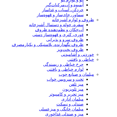
آبمیوه و آب‌مرکبات‌گیر
خردکن، آسیاب و غذاساز
سماور، چای‌ساز و قهوه‌ساز
ظروف و لوازم آشپزخانه
سفره، حوله و دستمال آشپزخانه
آب‌چکان و نظم‌دهنده ظروف
قوری، کتری و قهوه‌ساز دستی
ظروف سرو و پذیرایی
ظروف نگهدارنده، پلاستیکی و یکبارمصرف
ظروف پخت‌وپز
خوردنی و آشامیدنی
خیاطی و بافتنی
چرخ خیاطی و ریسندگی
لوازم خیاطی و بافتنی
مبلمان و صنایع چوب
تخت و سرویس خواب
میز تلفن
میز تلویزیون
میز تحریر و کامپیوتر
مبلمان اداری
صندلی و نیمکت
مبلمان خانگی و میزعسلی
میز و صندلی غذاخوری