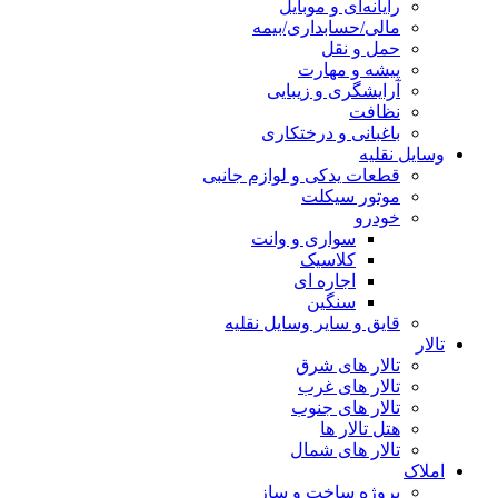
رایانه‌ای و موبایل
مالی/حسابداری/بیمه
حمل و نقل
پیشه و مهارت
آرایشگری و زیبایی
نظافت
باغبانی و درختکاری
وسایل نقلیه
قطعات یدکی و لوازم جانبی
موتور سیکلت
خودرو
سواری و وانت
کلاسیک
اجاره ای
سنگین
قایق و سایر وسایل نقلیه
تالار
تالار های شرق
تالار های غرب
تالار های جنوب
هتل تالار ها
تالار های شمال
املاک
پروژه ساخت و ساز