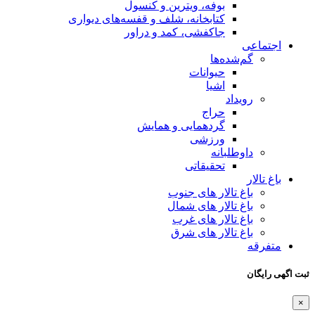
بوفه، ویترین و کنسول
کتابخانه، شلف و قفسه‌های دیواری
جاکفشی، کمد و دراور
اجتماعی
گم‌شده‌ها
حیوانات
اشیا
رویداد
حراج
گردهمایی و همایش
ورزشی
داوطلبانه
تحقیقاتی
باغ تالار
باغ تالار های جنوب
باغ تالار های شمال
باغ تالار های غرب
باغ تالار های شرق
متفرقه
ثبت اگهی رایگان
×