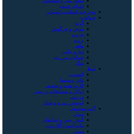
سکه، تمبر و اسکناس
اشیای عتیقه
دوچرخه، اسکیت، اسکوتر
حیوانات
گربه
موش و خرگوش
خزنده
پرنده
ماهی
لوازم جانبی
حیوانات مزرعه
سگ
بلیط
کنسرت
تئاتر و سینما
کارت هدیه و تخفیف
اماکن و مسابقات ورزشی
ورزشی
اتوبوس، مترو و قطار
آلات موسیقی
ویولن
گیتار، بیس و امپلیفایر
پیانو/کیبورد/آکاردئون
سنتی