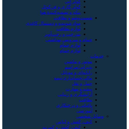
کولر آبی
کولر گازی و فن‌کوئل
پنکه و تصفیه‌کنندهٔ هوا
شست‌وشو و نظافت
مواد شوینده و دستمال کاغذی
لوازم نظافت
بندرخت و رخت‌آویز
حمام و سرویس بهداشتی
لوازم حمام
لوازم حمام
خدمات
موتور و ماشین
پذیرایی/مراسم
رایانه‌ای و موبایل
مالی/حسابداری/بیمه
حمل و نقل
پیشه و مهارت
آرایشگری و زیبایی
نظافت
باغبانی و درختکاری
آموزشی
وسایل شخصی
کیف، کفش و لباس
کیف، کفش و کمربند