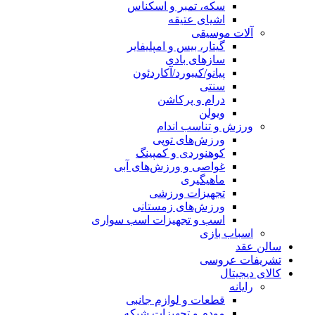
سکه، تمبر و اسکناس
اشیای عتیقه
آلات موسیقی
گیتار، بیس و امپلیفایر
سازهای بادی
پیانو/کیبورد/آکاردئون
سنتی
درام و پرکاشن
ویولن
ورزش و تناسب اندام
ورزش‌های توپی
کوهنوردی و کمپینگ
غواصی و ورزش‌های آبی
ماهیگیری
تجهیزات ورزشی
ورزش‌های زمستانی
اسب و تجهیزات اسب سواری
اسباب‌ بازی
سالن عقد
تشریفات عروسی
کالای دیجیتال
رایانه
قطعات و لوازم جانبی
مودم و تجهیزات شبکه