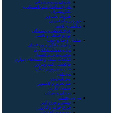
ظروف سرو و پذیرایی
ظروف نگهدارنده، پلاستیکی و
یکبارمصرف
ظروف پخت‌وپز
خوردنی و آشامیدنی
خیاطی و بافتنی
چرخ خیاطی و ریسندگی
لوازم خیاطی و بافتنی
مبلمان و صنایع چوب
مبلمان خانگی و میزعسلی
میز و صندلی غذاخوری
بوفه، ویترین و کنسول
کتابخانه، شلف و قفسه‌های دیواری
جاکفشی، کمد و دراور
تخت و سرویس خواب
میز تلفن
میز تلویزیون
میز تحریر و کامپیوتر
مبلمان اداری
صندلی و نیمکت
نور و روشنایی
لوستر و چراغ آویز
چراغ خواب و آباژور
ریسه و چراغ تزئینی