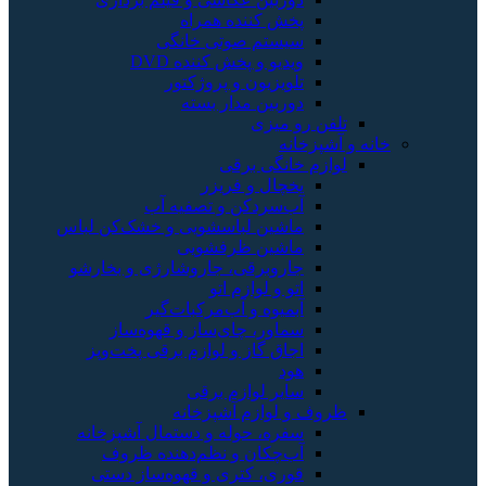
پخش کننده همراه
سیستم صوتی خانگی
ویدیو و پخش کننده DVD
تلویزیون و پروژکتور
دوربین مدار بسته
تلفن رو میزی
خانه و آشپزخانه
لوازم خانگی برقی
یخچال و فریزر
آب‌سردکن و تصفیه آب
ماشین لباسشویی و خشک‌کن لباس
ماشین ظرفشویی
جاروبرقی، جاروشارژی و بخارشو
اتو و لوازم اتو
آبمیوه و آب‌مرکبات‌گیر
سماور، چای‌ساز و قهوه‌ساز
اجاق گاز و لوازم برقی پخت‌وپز
هود
سایر لوازم برقی
ظروف و لوازم آشپزخانه
سفره، حوله و دستمال آشپزخانه
آب‌چکان و نظم‌دهنده ظروف
قوری، کتری و قهوه‌ساز دستی