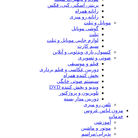
پرینتر، اسکنر، کپی، فکس
رایانه همراه
رایانه رو میزی
موبایل و تبلت
گوشی موبایل
تبلت
لوازم جانبی موبایل و تبلت
سیم کارت
کنسول، بازی‌ ویدئویی و آنلاین
صوتی و تصویری
فیلم و موسیقی
دوربین عکاسی و فیلم برداری
پخش کننده همراه
سیستم صوتی خانگی
ویدیو و پخش کننده DVD
تلویزیون و پروژکتور
دوربین مدار بسته
تلفن رو میزی
مزون لباس عروس
خدمات
آموزشی
موتور و ماشین
پذیرایی/مراسم