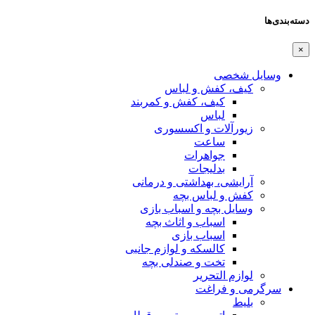
دسته‌بندی‌ها
×
وسایل شخصی
کیف، کفش و لباس
کیف، کفش و کمربند
لباس
زیورآلات و اکسسوری
ساعت
جواهرات
بدلیجات
آرایشی، بهداشتی و درمانی
کفش و لباس بچه
وسایل بچه و اسباب بازی
اسباب و اثاث بچه
اسباب بازی
کالسکه و لوازم جانبی
تخت و صندلی بچه
لوازم التحریر
سرگرمی و فراغت
بلیط