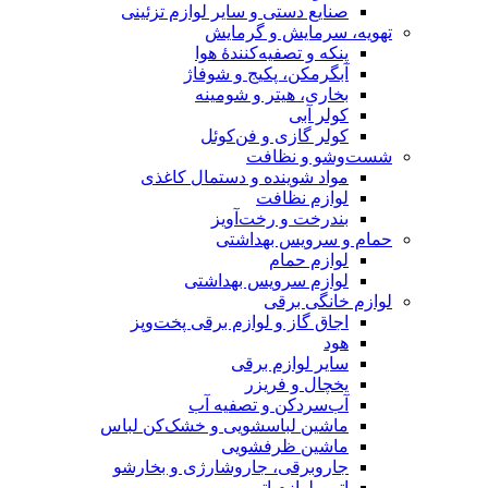
صنایع دستی و سایر لوازم تزئینی
تهویه، سرمایش و گرمایش
پنکه و تصفیه‌کنندهٔ هوا
آبگرمکن، پکیج و شوفاژ
بخاری، هیتر و شومینه
کولر آبی
کولر گازی و فن‌کوئل
شست‌وشو و نظافت
مواد شوینده و دستمال کاغذی
لوازم نظافت
بندرخت و رخت‌آویز
حمام و سرویس بهداشتی
لوازم حمام
لوازم سرویس بهداشتی
لوازم خانگی برقی
اجاق گاز و لوازم برقی پخت‌وپز
هود
سایر لوازم برقی
یخچال و فریزر
آب‌سردکن و تصفیه آب
ماشین لباسشویی و خشک‌کن لباس
ماشین ظرفشویی
جاروبرقی، جاروشارژی و بخارشو
اتو و لوازم اتو