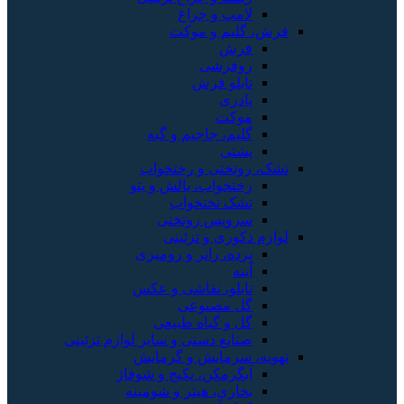
لامپ و چراغ
فرش، گلیم و موکت
فرش
روفرشی
تابلو فرش
پادری
موکت
گلیم، جاجیم و گبه
پشتی
تشک، روتختی و رختخواب
رختخواب، بالش و پتو
تشک تختخواب
سرویس روتختی
لوازم دکوری و تزئینی
پرده، رانر و رومیزی
آینه
تابلو، نقاشی و عکس
گل مصنوعی
گل و گیاه طبیعی
صنایع دستی و سایر لوازم تزئینی
تهویه، سرمایش و گرمایش
آبگرمکن، پکیج و شوفاژ
بخاری، هیتر و شومینه