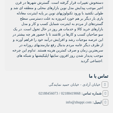
دستخوش تغییرات قرار گرفته است. گسترش شهرها در قرن
اخیر موجب پیدایش مدل نوین بازارهای محلی و منطقه ای شد و
طولی نکشید با ورود تکنولوژیهای نوین بر پایه اینترنت معادله
بازی بار دیگر بر هم خورد امروزه به علت دسترسی سطح
گستردهای از مردم به اینترنت شمایل کسب و کار و مدل
بازارهای خرید کالا و خدمات هر روز در حال تحول است. در یک
سو صاحبان کسب و کارها در تلاشند تا با حضور هر چه بیشتر در
این عرصه موجبات رشد و افزایش درآمد خود را فراهم آورند و
از طرف دیگر عامه مردم بدنبال رفع نیازمندیهای روزانه در
سریعترین زمان و صرف کمترین هزینه هستند. تداوم این چرخه
موجب پدیدار شدن روز افزون سایتها اپلیکیشنها و شبکه های
اجتماعی گردید.
تماس با ما
خیابان آزادی - خیابان حمید نمایندگی
شماره تماس:
02188419068 / 02188456073
ایمیل:
info@zhuppi.com