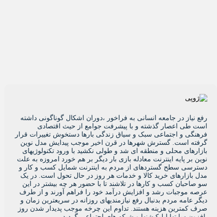
ع نیاز در جامعه انسانی به فراخور ،دوران اشکال گوناگونی داشته
ت طی اعصار گذشته و با پیشرفت جوامع از حیث اقتصادی
هنگی و اجتماعی سبک و سیاق زندگی بارها دستخوش تغییرات قرار
فته است. گسترش شهرها در قرن اخیر موجب پیدایش مدل نوین
زارهای محلی و منطقه ای شد و طولی نکشید با ورود تکنولوژیهای
ین بر پایه اینترنت معادله بازی بار دیگر بر هم خورد امروزه به علت
ترسی سطح گستردهای از مردم به اینترنت شمایل کسب و کار و
ل بازارهای خرید کالا و خدمات هر روز در حال تحول است. در یک
 صاحبان کسب و کارها در تلاشند تا با حضور هر چه بیشتر در این
صه موجبات رشد و افزایش درآمد خود را فراهم آورند و از طرف
گر عامه مردم بدنبال رفع نیازمندیهای روزانه در سریعترین زمان و
ف کمترین هزینه هستند. تداوم این چرخه موجب پدیدار شدن روز