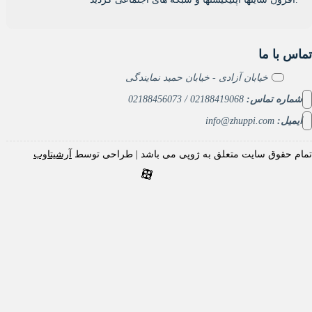
با ما
خیابان آزادی - خیابان حمید نمایندگی
ره تماس:
02188419068 / 02188456073
یل:
info@zhuppi.com
حقوق سایت متعلق به ژوپی می باشد | طراحی توسط
آرشیتاوب