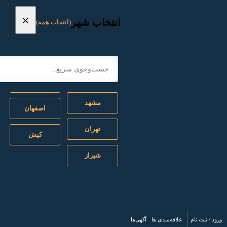
×
انتخاب شهر
(انتخاب همه)
مشهد
اصفهان
تهران
کیش
شیراز
/ ثبت نام
علاقه‌مندی ها
آگهی‌ها