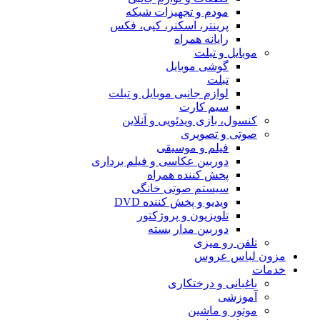
مودم و تجهیزات شبکه
پرینتر، اسکنر، کپی، فکس
رایانه همراه
موبایل و تبلت
گوشی موبایل
تبلت
لوازم جانبی موبایل و تبلت
سیم کارت
کنسول، بازی‌ ویدئویی و آنلاین
صوتی و تصویری
فیلم و موسیقی
دوربین عکاسی و فیلم برداری
پخش کننده همراه
سیستم صوتی خانگی
ویدیو و پخش کننده DVD
تلویزیون و پروژکتور
دوربین مدار بسته
تلفن رو میزی
مزون لباس عروس
خدمات
باغبانی و درختکاری
آموزشی
موتور و ماشین