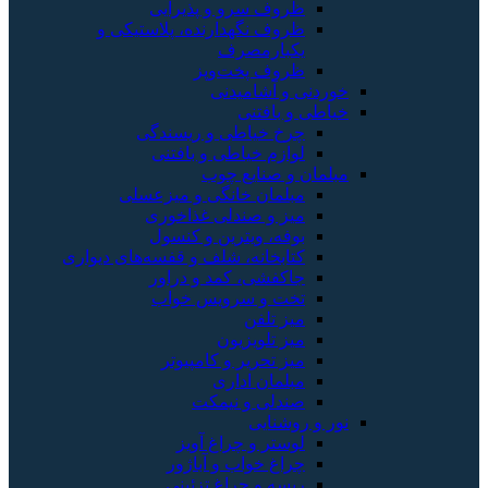
ظروف سرو و پذیرایی
ظروف نگهدارنده، پلاستیکی و
یکبارمصرف
ظروف پخت‌وپز
خوردنی و آشامیدنی
خیاطی و بافتنی
چرخ خیاطی و ریسندگی
لوازم خیاطی و بافتنی
مبلمان و صنایع چوب
مبلمان خانگی و میزعسلی
میز و صندلی غذاخوری
بوفه، ویترین و کنسول
کتابخانه، شلف و قفسه‌های دیواری
جاکفشی، کمد و دراور
تخت و سرویس خواب
میز تلفن
میز تلویزیون
میز تحریر و کامپیوتر
مبلمان اداری
صندلی و نیمکت
نور و روشنایی
لوستر و چراغ آویز
چراغ خواب و آباژور
ریسه و چراغ تزئینی