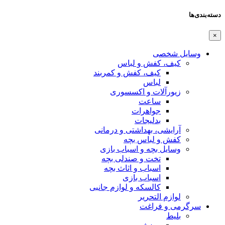
دسته‌بندی‌ها
×
وسایل شخصی
کیف، کفش و لباس
کیف، کفش و کمربند
لباس
زیورآلات و اکسسوری
ساعت
جواهرات
بدلیجات
آرایشی، بهداشتی و درمانی
کفش و لباس بچه
وسایل بچه و اسباب بازی
تخت و صندلی بچه
اسباب و اثاث بچه
اسباب بازی
کالسکه و لوازم جانبی
لوازم التحریر
سرگرمی و فراغت
بلیط