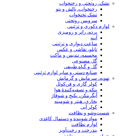
تشک، روتختی و رختخواب
رختخواب، بالش و پتو
تشک تختخواب
سرویس روتختی
لوازم دکوری و تزئینی
پرده، رانر و رومیزی
آینه
ساعت دیواری و تزئینی
تابلو، نقاشی و عکس
مجسمه، تندیس و ماکت
گل مصنوعی
گل و گیاه طبیعی
صنایع دستی و سایر لوازم تزئینی
تهویه، سرمایش و گرمایش
کولر گازی و فن‌کوئل
پنکه و تصفیه‌کنندهٔ هوا
آبگرمکن، پکیج و شوفاژ
بخاری، هیتر و شومینه
کولر آبی
شست‌وشو و نظافت
مواد شوینده و دستمال کاغذی
لوازم نظافت
بندرخت و رخت‌آویز
حمام و سرویس بهداشتی