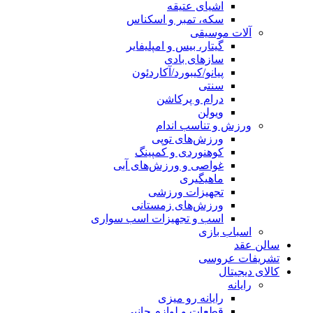
اشیای عتیقه
سکه، تمبر و اسکناس
آلات موسیقی
گیتار، بیس و امپلیفایر
سازهای بادی
پیانو/کیبورد/آکاردئون
سنتی
درام و پرکاشن
ویولن
ورزش و تناسب اندام
ورزش‌های توپی
کوهنوردی و کمپینگ
غواصی و ورزش‌های آبی
ماهیگیری
تجهیزات ورزشی
ورزش‌های زمستانی
اسب و تجهیزات اسب سواری
اسباب‌ بازی
سالن عقد
تشریفات عروسی
کالای دیجیتال
رایانه
رایانه رو میزی
قطعات و لوازم جانبی