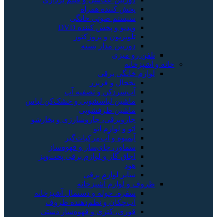
پخش کننده همراه
سیستم صوتی خانگی
ویدیو و پخش کننده DVD
تلویزیون و پروژکتور
دوربین مدار بسته
تلفن رو میزی
خانه و آشپزخانه
لوازم خانگی برقی
یخچال و فریزر
آب‌سردکن و تصفیه آب
ماشین لباسشویی و خشک‌کن لباس
ماشین ظرفشویی
جاروبرقی، جاروشارژی و بخارشو
اتو و لوازم اتو
آبمیوه و آب‌مرکبات‌گیر
سماور، چای‌ساز و قهوه‌ساز
اجاق گاز و لوازم برقی پخت‌وپز
هود
سایر لوازم برقی
ظروف و لوازم آشپزخانه
سفره، حوله و دستمال آشپزخانه
آب‌چکان و نظم‌دهنده ظروف
قوری، کتری و قهوه‌ساز دستی