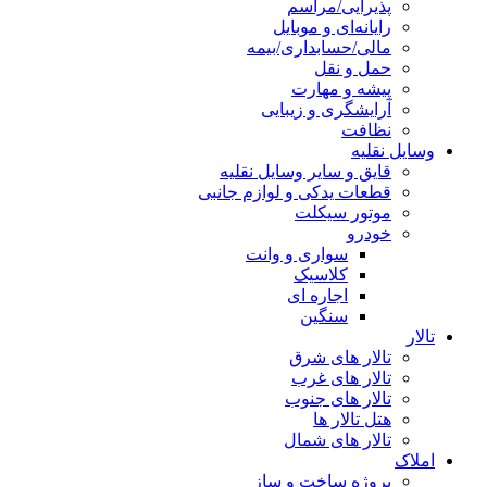
پذیرایی/مراسم
رایانه‌ای و موبایل
مالی/حسابداری/بیمه
حمل و نقل
پیشه و مهارت
آرایشگری و زیبایی
نظافت
وسایل نقلیه
قایق و سایر وسایل نقلیه
قطعات یدکی و لوازم جانبی
موتور سیکلت
خودرو
سواری و وانت
کلاسیک
اجاره ای
سنگین
تالار
تالار های شرق
تالار های غرب
تالار های جنوب
هتل تالار ها
تالار های شمال
املاک
پروژه ساخت و ساز