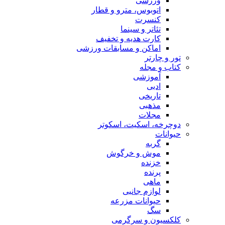
ورزشی
اتوبوس، مترو و قطار
کنسرت
تئاتر و سینما
کارت هدیه و تخفیف
اماکن و مسابقات ورزشی
تور و چارتر
کتاب و مجله
آموزشی
ادبی
تاریخی
مذهبی
مجلات
دوچرخه، اسکیت، اسکوتر
حیوانات
گربه
موش و خرگوش
خزنده
پرنده
ماهی
لوازم جانبی
حیوانات مزرعه
سگ
کلکسیون و سرگرمی