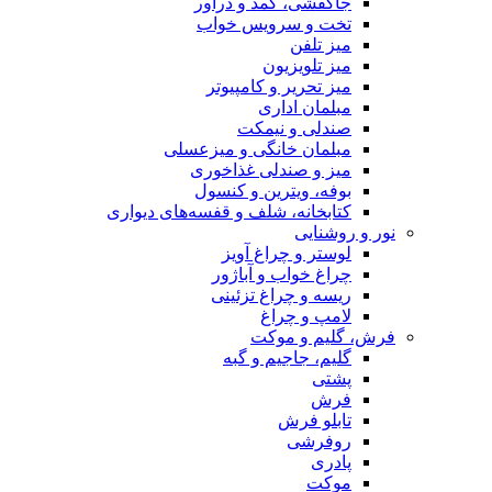
جاکفشی، کمد و دراور
تخت و سرویس خواب
میز تلفن
میز تلویزیون
میز تحریر و کامپیوتر
مبلمان اداری
صندلی و نیمکت
مبلمان خانگی و میزعسلی
میز و صندلی غذاخوری
بوفه، ویترین و کنسول
کتابخانه، شلف و قفسه‌های دیواری
نور و روشنایی
لوستر و چراغ آویز
چراغ خواب و آباژور
ریسه و چراغ تزئینی
لامپ و چراغ
فرش، گلیم و موکت
گلیم، جاجیم و گبه
پشتی
فرش
تابلو فرش
روفرشی
پادری
موکت