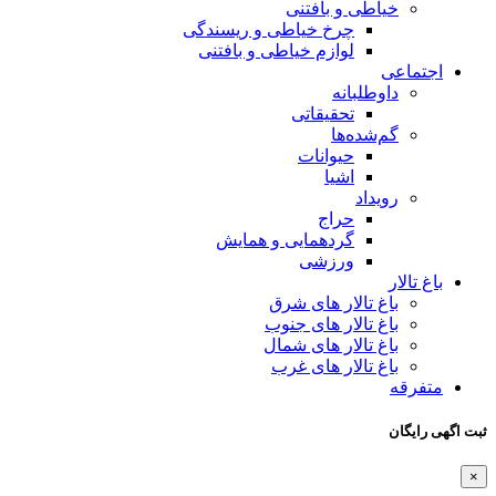
خیاطی و بافتنی
چرخ خیاطی و ریسندگی
لوازم خیاطی و بافتنی
اجتماعی
داوطلبانه
تحقیقاتی
گم‌شده‌ها
حیوانات
اشیا
رویداد
حراج
گردهمایی و همایش
ورزشی
باغ تالار
باغ تالار های شرق
باغ تالار های جنوب
باغ تالار های شمال
باغ تالار های غرب
متفرقه
ثبت اگهی رایگان
×