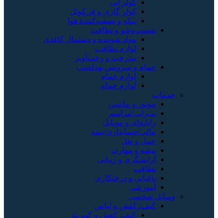
کولر آبی
کولر گازی و فن‌کوئل
پنکه و تصفیه‌کنندهٔ هوا
شست‌وشو و نظافت
مواد شوینده و دستمال کاغذی
لوازم نظافت
بندرخت و رخت‌آویز
حمام و سرویس بهداشتی
لوازم حمام
لوازم حمام
خدمات
موتور و ماشین
پذیرایی/مراسم
رایانه‌ای و موبایل
مالی/حسابداری/بیمه
حمل و نقل
پیشه و مهارت
آرایشگری و زیبایی
نظافت
باغبانی و درختکاری
آموزشی
وسایل شخصی
کیف، کفش و لباس
کیف، کفش و کمربند