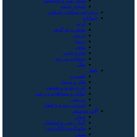
سکه، تمبر و اسکناس
اشیای عتیقه
دوچرخه، اسکیت، اسکوتر
حیوانات
گربه
موش و خرگوش
خزنده
پرنده
ماهی
لوازم جانبی
حیوانات مزرعه
سگ
بلیط
کنسرت
تئاتر و سینما
کارت هدیه و تخفیف
اماکن و مسابقات ورزشی
ورزشی
اتوبوس، مترو و قطار
آلات موسیقی
ویولن
گیتار، بیس و امپلیفایر
پیانو/کیبورد/آکاردئون
سنتی