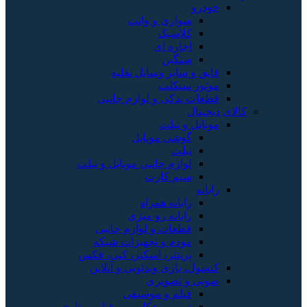
خودرو
سواری و وانت
کلاسیک
اجاره ای
سنگین
قایق و سایر وسایل نقلیه
موتور سیکلت
قطعات یدکی و لوازم جانبی
کالای دیجیتال
موبایل و تبلت
گوشی موبایل
تبلت
لوازم جانبی موبایل و تبلت
سیم کارت
رایانه
رایانه همراه
رایانه رو میزی
قطعات و لوازم جانبی
مودم و تجهیزات شبکه
پرینتر، اسکنر، کپی، فکس
کنسول، بازی‌ ویدئویی و آنلاین
صوتی و تصویری
فیلم و موسیقی
دوربین عکاسی و فیلم برداری