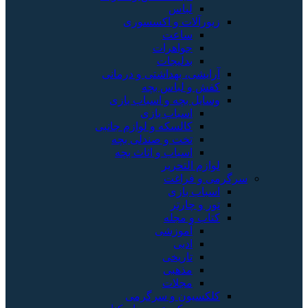
لباس
زیورآلات و اکسسوری
ساعت
جواهرات
بدلیجات
آرایشی، بهداشتی و درمانی
کفش و لباس بچه
وسایل بچه و اسباب بازی
اسباب بازی
کالسکه و لوازم جانبی
تخت و صندلی بچه
اسباب و اثاث بچه
لوازم التحریر
سرگرمی و فراغت
اسباب‌ بازی
تور و چارتر
کتاب و مجله
آموزشی
ادبی
تاریخی
مذهبی
مجلات
کلکسیون و سرگرمی