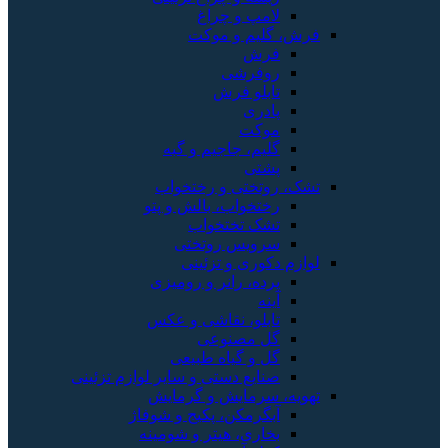
لامپ و چراغ
فرش، گلیم و موکت
فرش
روفرشی
تابلو فرش
پادری
موکت
گلیم، جاجیم و گبه
پشتی
تشک، روتختی و رختخواب
رختخواب، بالش و پتو
تشک تختخواب
سرویس روتختی
لوازم دکوری و تزئینی
پرده، رانر و رومیزی
آینه
تابلو، نقاشی و عکس
گل مصنوعی
گل و گیاه طبیعی
صنایع دستی و سایر لوازم تزئینی
تهویه، سرمایش و گرمایش
آبگرمکن، پکیج و شوفاژ
بخاری، هیتر و شومینه