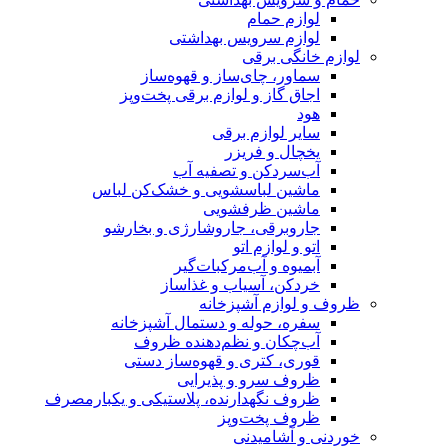
لوازم حمام
لوازم سرویس بهداشتی
لوازم خانگی برقی
سماور، چای‌ساز و قهوه‌ساز
اجاق گاز و لوازم برقی پخت‌وپز
هود
سایر لوازم برقی
یخچال و فریزر
آب‌سردکن و تصفیه آب
ماشین لباسشویی و خشک‌کن لباس
ماشین ظرفشویی
جاروبرقی، جاروشارژی و بخارشو
اتو و لوازم اتو
آبمیوه و آب‌مرکبات‌گیر
خردکن، آسیاب و غذاساز
ظروف و لوازم آشپزخانه
سفره، حوله و دستمال آشپزخانه
آب‌چکان و نظم‌دهنده ظروف
قوری، کتری و قهوه‌ساز دستی
ظروف سرو و پذیرایی
ظروف نگهدارنده، پلاستیکی و یکبارمصرف
ظروف پخت‌وپز
خوردنی و آشامیدنی