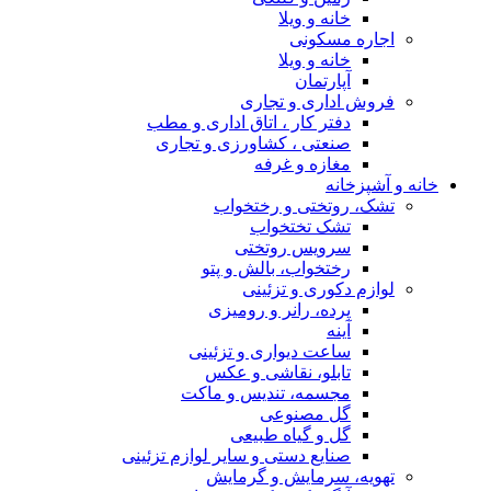
خانه و ویلا
اجاره مسکونی
خانه و ویلا
آپارتمان
فروش اداری و تجاری
دفتر کار ، اتاق اداری و مطب
صنعتی ، کشاورزی و تجاری
مغازه و غرفه
خانه و آشپزخانه
تشک، روتختی و رختخواب
تشک تختخواب
سرویس روتختی
رختخواب، بالش و پتو
لوازم دکوری و تزئینی
پرده، رانر و رومیزی
آینه
ساعت دیواری و تزئینی
تابلو، نقاشی و عکس
مجسمه، تندیس و ماکت
گل مصنوعی
گل و گیاه طبیعی
صنایع دستی و سایر لوازم تزئینی
تهویه، سرمایش و گرمایش