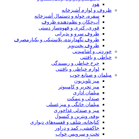
هود
ظروف و لوازم آشپزخانه
سفره، حوله و دستمال آشپزخانه
آب‌چکان و نظم‌دهنده ظروف
قوری، کتری و قهوه‌ساز دستی
ظروف سرو و پذیرایی
ظروف نگهدارنده، پلاستیکی و یکبارمصرف
ظروف پخت‌وپز
خوردنی و آشامیدنی
خیاطی و بافتنی
چرخ خیاطی و ریسندگی
لوازم خیاطی و بافتنی
مبلمان و صنایع چوب
میز تلویزیون
میز تحریر و کامپیوتر
مبلمان اداری
صندلی و نیمکت
مبلمان خانگی و میزعسلی
میز و صندلی غذاخوری
بوفه، ویترین و کنسول
کتابخانه، شلف و قفسه‌های دیواری
جاکفشی، کمد و دراور
تخت و سرویس خواب