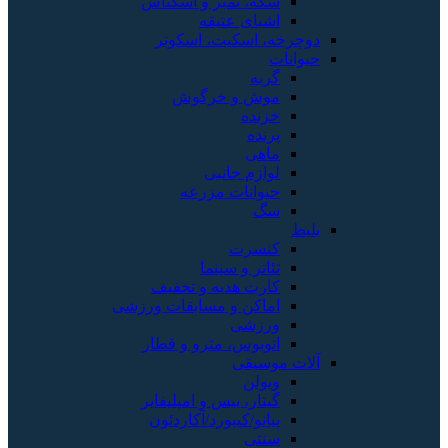
سکه، تمبر و اسکناس
اشیای عتیقه
دوچرخه، اسکیت، اسکوتر
حیوانات
گربه
موش و خرگوش
خزنده
پرنده
ماهی
لوازم جانبی
حیوانات مزرعه
سگ
بلیط
کنسرت
تئاتر و سینما
کارت هدیه و تخفیف
اماکن و مسابقات ورزشی
ورزشی
اتوبوس، مترو و قطار
آلات موسیقی
ویولن
گیتار، بیس و امپلیفایر
پیانو/کیبورد/آکاردئون
سنتی