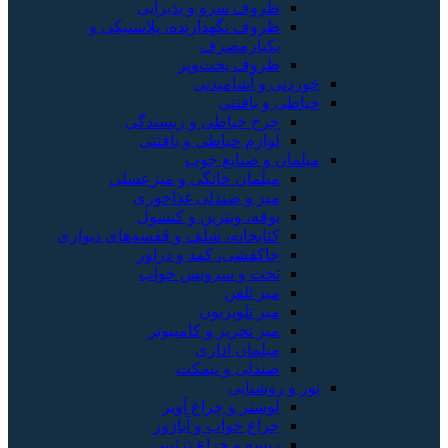
ظروف سرو و پذیرایی
ظروف نگهدارنده، پلاستیکی و
یکبارمصرف
ظروف پخت‌وپز
خوردنی و آشامیدنی
خیاطی و بافتنی
چرخ خیاطی و ریسندگی
لوازم خیاطی و بافتنی
مبلمان و صنایع چوب
مبلمان خانگی و میزعسلی
میز و صندلی غذاخوری
بوفه، ویترین و کنسول
کتابخانه، شلف و قفسه‌های دیواری
جاکفشی، کمد و دراور
تخت و سرویس خواب
میز تلفن
میز تلویزیون
میز تحریر و کامپیوتر
مبلمان اداری
صندلی و نیمکت
نور و روشنایی
لوستر و چراغ آویز
چراغ خواب و آباژور
ریسه و چراغ تزئینی