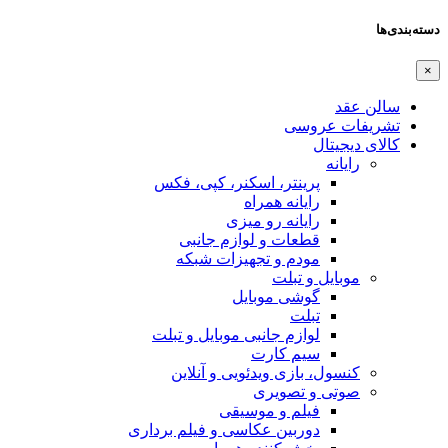
دسته‌بندی‌ها
×
سالن عقد
تشریفات عروسی
کالای دیجیتال
رایانه
پرینتر، اسکنر، کپی، فکس
رایانه همراه
رایانه رو میزی
قطعات و لوازم جانبی
مودم و تجهیزات شبکه
موبایل و تبلت
گوشی موبایل
تبلت
لوازم جانبی موبایل و تبلت
سیم کارت
کنسول، بازی‌ ویدئویی و آنلاین
صوتی و تصویری
فیلم و موسیقی
دوربین عکاسی و فیلم برداری