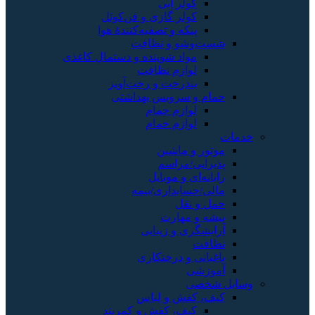
کولر آبی
کولر گازی و فن‌کوئل
پنکه و تصفیه‌کنندهٔ هوا
شست‌وشو و نظافت
مواد شوینده و دستمال کاغذی
لوازم نظافت
بندرخت و رخت‌آویز
حمام و سرویس بهداشتی
لوازم حمام
لوازم حمام
خدمات
موتور و ماشین
پذیرایی/مراسم
رایانه‌ای و موبایل
مالی/حسابداری/بیمه
حمل و نقل
پیشه و مهارت
آرایشگری و زیبایی
نظافت
باغبانی و درختکاری
آموزشی
وسایل شخصی
کیف، کفش و لباس
کیف، کفش و کمربند