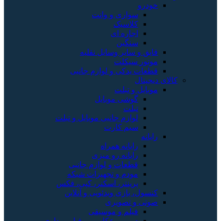
خودرو
سواری و وانت
کلاسیک
اجاره ای
سنگین
قایق و سایر وسایل نقلیه
موتور سیکلت
قطعات یدکی و لوازم جانبی
کالای دیجیتال
موبایل و تبلت
گوشی موبایل
تبلت
لوازم جانبی موبایل و تبلت
سیم کارت
رایانه
رایانه همراه
رایانه رو میزی
قطعات و لوازم جانبی
مودم و تجهیزات شبکه
پرینتر، اسکنر، کپی، فکس
کنسول، بازی‌ ویدئویی و آنلاین
صوتی و تصویری
فیلم و موسیقی
دوربین عکاسی و فیلم برداری