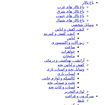
باغ تالار
باغ تالار های غرب
باغ تالار های شرق
باغ تالار های جنوب
باغ تالار های شمال
وسایل شخصی
کیف، کفش و لباس
کیف، کفش و کمربند
لباس
زیورآلات و اکسسوری
ساعت
جواهرات
بدلیجات
آرایشی، بهداشتی و درمانی
کفش و لباس بچه
وسایل بچه و اسباب بازی
اسباب بازی
کالسکه و لوازم جانبی
تخت و صندلی بچه
اسباب و اثاث بچه
لوازم التحریر
سرگرمی و فراغت
بلیط
کنسرت