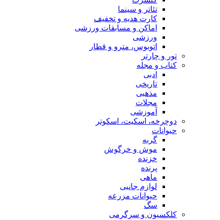
تئاتر و سینما
کارت هدیه و تخفیف
اماکن و مسابقات ورزشی
ورزشی
اتوبوس، مترو و قطار
تور و چارتر
کتاب و مجله
ادبی
تاریخی
مذهبی
مجلات
آموزشی
دوچرخه، اسکیت، اسکوتر
حیوانات
گربه
موش و خرگوش
خزنده
پرنده
ماهی
لوازم جانبی
حیوانات مزرعه
سگ
کلکسیون و سرگرمی