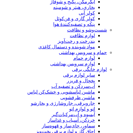
آبگرمکن، پکیج و شوفاژ
بخاری، هیتر و شومینه
کولر آبی
کولر گازی و فن‌کوئل
پنکه و تصفیه‌کنندهٔ هوا
شست‌وشو و نظافت
لوازم نظافت
بندرخت و رخت‌آویز
مواد شوینده و دستمال کاغذی
حمام و سرویس بهداشتی
لوازم حمام
لوازم سرویس بهداشتی
لوازم خانگی برقی
سایر لوازم برقی
یخچال و فریزر
آب‌سردکن و تصفیه آب
ماشین لباسشویی و خشک‌کن لباس
ماشین ظرفشویی
جاروبرقی، جاروشارژی و بخارشو
اتو و لوازم اتو
آبمیوه و آب‌مرکبات‌گیر
خردکن، آسیاب و غذاساز
سماور، چای‌ساز و قهوه‌ساز
اجاق گاز و لوازم برقی پخت‌وپز