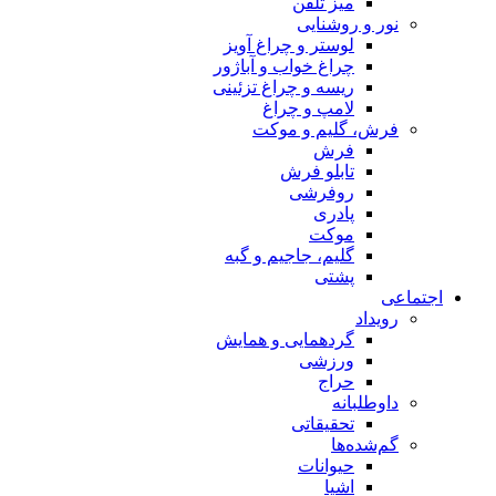
میز تلفن
نور و روشنایی
لوستر و چراغ آویز
چراغ خواب و آباژور
ریسه و چراغ تزئینی
لامپ و چراغ
فرش، گلیم و موکت
فرش
تابلو فرش
روفرشی
پادری
موکت
گلیم، جاجیم و گبه
پشتی
اجتماعی
رویداد
گردهمایی و همایش
ورزشی
حراج
داوطلبانه
تحقیقاتی
گم‌شده‌ها
حیوانات
اشیا