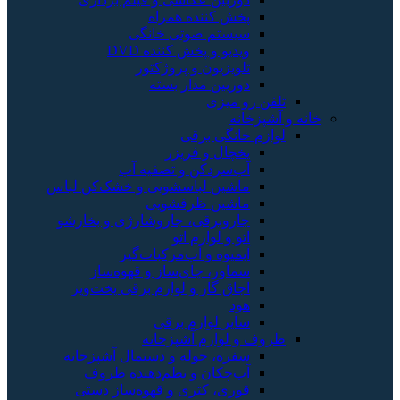
پخش کننده همراه
سیستم صوتی خانگی
ویدیو و پخش کننده DVD
تلویزیون و پروژکتور
دوربین مدار بسته
تلفن رو میزی
خانه و آشپزخانه
لوازم خانگی برقی
یخچال و فریزر
آب‌سردکن و تصفیه آب
ماشین لباسشویی و خشک‌کن لباس
ماشین ظرفشویی
جاروبرقی، جاروشارژی و بخارشو
اتو و لوازم اتو
آبمیوه و آب‌مرکبات‌گیر
سماور، چای‌ساز و قهوه‌ساز
اجاق گاز و لوازم برقی پخت‌وپز
هود
سایر لوازم برقی
ظروف و لوازم آشپزخانه
سفره، حوله و دستمال آشپزخانه
آب‌چکان و نظم‌دهنده ظروف
قوری، کتری و قهوه‌ساز دستی