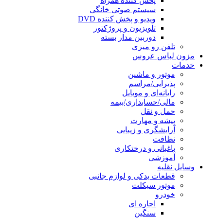
پخش کننده همراه
سیستم صوتی خانگی
ویدیو و پخش کننده DVD
تلویزیون و پروژکتور
دوربین مدار بسته
تلفن رو میزی
مزون لباس عروس
خدمات
موتور و ماشین
پذیرایی/مراسم
رایانه‌ای و موبایل
مالی/حسابداری/بیمه
حمل و نقل
پیشه و مهارت
آرایشگری و زیبایی
نظافت
باغبانی و درختکاری
آموزشی
وسایل نقلیه
قطعات یدکی و لوازم جانبی
موتور سیکلت
خودرو
اجاره ای
سنگین