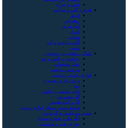
لامپ و چراغ
فرش، گلیم و موکت
فرش
روفرشی
تابلو فرش
پادری
موکت
گلیم، جاجیم و گبه
پشتی
تشک، روتختی و رختخواب
رختخواب، بالش و پتو
تشک تختخواب
سرویس روتختی
لوازم دکوری و تزئینی
پرده، رانر و رومیزی
آینه
تابلو، نقاشی و عکس
گل مصنوعی
گل و گیاه طبیعی
صنایع دستی و سایر لوازم تزئینی
تهویه، سرمایش و گرمایش
آبگرمکن، پکیج و شوفاژ
بخاری، هیتر و شومینه