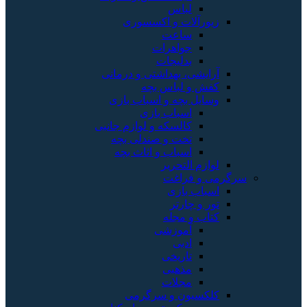
لباس
زیورآلات و اکسسوری
ساعت
جواهرات
بدلیجات
آرایشی، بهداشتی و درمانی
کفش و لباس بچه
وسایل بچه و اسباب بازی
اسباب بازی
کالسکه و لوازم جانبی
تخت و صندلی بچه
اسباب و اثاث بچه
لوازم التحریر
سرگرمی و فراغت
اسباب‌ بازی
تور و چارتر
کتاب و مجله
آموزشی
ادبی
تاریخی
مذهبی
مجلات
کلکسیون و سرگرمی