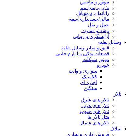
موتور و ماشین
پذیرایی/مراسم
رایانه‌ای و موبایل
مالی/حسابداری/بیمه
حمل و نقل
پیشه و مهارت
آرایشگری و زیبایی
وسایل نقلیه
قایق و سایر وسایل نقلیه
قطعات یدکی و لوازم جانبی
موتور سیکلت
خودرو
سواری و وانت
کلاسیک
اجاره ای
سنگین
تالار
تالار های شرق
تالار های غرب
تالار های جنوب
هتل تالار ها
تالار های شمال
املاک
فروش اداری و تجاری