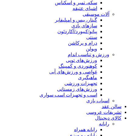
سکه، تمبر و اسکناس
اشیای عتیقه
آلات موسیقی
گیتار، بیس و امپلیفایر
سازهای بادی
پیانو/کیبورد/آکاردئون
سنتی
درام و پرکاشن
ویولن
ورزش و تناسب اندام
ورزش‌های توپی
کوهنوردی و کمپینگ
غواصی و ورزش‌های آبی
ماهیگیری
تجهیزات ورزشی
ورزش‌های زمستانی
اسب و تجهیزات اسب سواری
اسباب‌ بازی
سالن عقد
تشریفات عروسی
کالای دیجیتال
رایانه
رایانه همراه
رایانه رو میزی