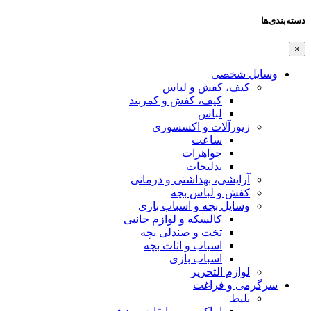
دسته‌بندی‌ها
×
وسایل شخصی
کیف، کفش و لباس
کیف، کفش و کمربند
لباس
زیورآلات و اکسسوری
ساعت
جواهرات
بدلیجات
آرایشی، بهداشتی و درمانی
کفش و لباس بچه
وسایل بچه و اسباب بازی
کالسکه و لوازم جانبی
تخت و صندلی بچه
اسباب و اثاث بچه
اسباب بازی
لوازم التحریر
سرگرمی و فراغت
بلیط