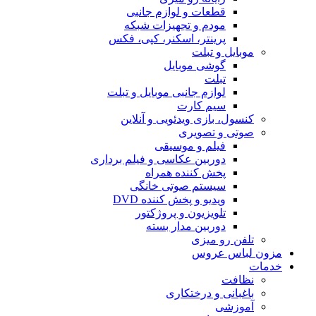
قطعات و لوازم جانبی
مودم و تجهیزات شبکه
پرینتر، اسکنر، کپی، فکس
موبایل و تبلت
گوشی موبایل
تبلت
لوازم جانبی موبایل و تبلت
سیم کارت
کنسول، بازی‌ ویدئویی و آنلاین
صوتی و تصویری
فیلم و موسیقی
دوربین عکاسی و فیلم برداری
پخش کننده همراه
سیستم صوتی خانگی
ویدیو و پخش کننده DVD
تلویزیون و پروژکتور
دوربین مدار بسته
تلفن رو میزی
مزون لباس عروس
خدمات
نظافت
باغبانی و درختکاری
آموزشی