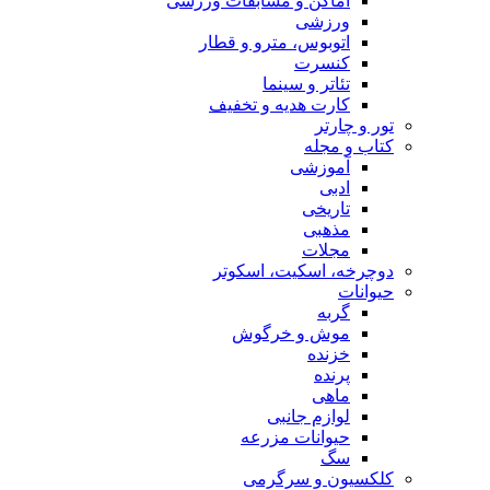
اماکن و مسابقات ورزشی
ورزشی
اتوبوس، مترو و قطار
کنسرت
تئاتر و سینما
کارت هدیه و تخفیف
تور و چارتر
کتاب و مجله
آموزشی
ادبی
تاریخی
مذهبی
مجلات
دوچرخه، اسکیت، اسکوتر
حیوانات
گربه
موش و خرگوش
خزنده
پرنده
ماهی
لوازم جانبی
حیوانات مزرعه
سگ
کلکسیون و سرگرمی