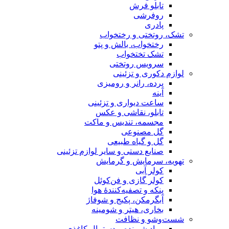
تابلو فرش
روفرشی
پادری
تشک، روتختی و رختخواب
رختخواب، بالش و پتو
تشک تختخواب
سرویس روتختی
لوازم دکوری و تزئینی
پرده، رانر و رومیزی
آینه
ساعت دیواری و تزئینی
تابلو، نقاشی و عکس
مجسمه، تندیس و ماکت
گل مصنوعی
گل و گیاه طبیعی
صنایع دستی و سایر لوازم تزئینی
تهویه، سرمایش و گرمایش
کولر آبی
کولر گازی و فن‌کوئل
پنکه و تصفیه‌کنندهٔ هوا
آبگرمکن، پکیج و شوفاژ
بخاری، هیتر و شومینه
شست‌وشو و نظافت
مواد شوینده و دستمال کاغذی