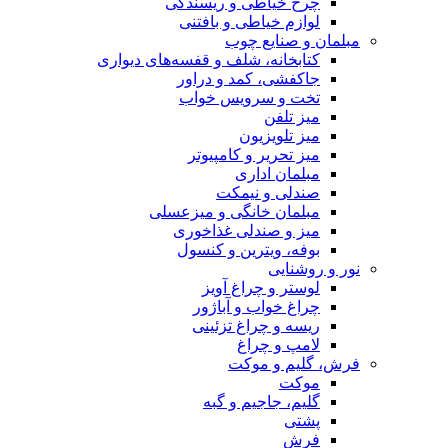
چرخ خیاطی و ریسندگی
لوازم خیاطی و بافتنی
مبلمان و صنایع چوب
کتابخانه، شلف و قفسه‌های دیواری
جاکفشی، کمد و دراور
تخت و سرویس خواب
میز تلفن
میز تلویزیون
میز تحریر و کامپیوتر
مبلمان اداری
صندلی و نیمکت
مبلمان خانگی و میزعسلی
میز و صندلی غذاخوری
بوفه، ویترین و کنسول
نور و روشنایی
لوستر و چراغ آویز
چراغ خواب و آباژور
ریسه و چراغ تزئینی
لامپ و چراغ
فرش، گلیم و موکت
موکت
گلیم، جاجیم و گبه
پشتی
فرش