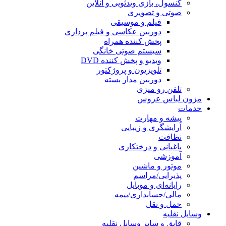
کنسول، بازی‌ ویدئویی و آنلاین
صوتی و تصویری
فیلم و موسیقی
دوربین عکاسی و فیلم برداری
پخش کننده همراه
سیستم صوتی خانگی
ویدیو و پخش کننده DVD
تلویزیون و پروژکتور
دوربین مدار بسته
تلفن رو میزی
مزون لباس عروس
خدمات
پیشه و مهارت
آرایشگری و زیبایی
نظافت
باغبانی و درختکاری
آموزشی
موتور و ماشین
پذیرایی/مراسم
رایانه‌ای و موبایل
مالی/حسابداری/بیمه
حمل و نقل
وسایل نقلیه
قایق و سایر وسایل نقلیه