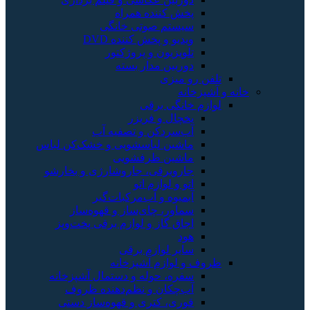
پخش کننده همراه
سیستم صوتی خانگی
ویدیو و پخش کننده DVD
تلویزیون و پروژکتور
دوربین مدار بسته
تلفن رو میزی
خانه و آشپزخانه
لوازم خانگی برقی
یخچال و فریزر
آب‌سردکن و تصفیه آب
ماشین لباسشویی و خشک‌کن لباس
ماشین ظرفشویی
جاروبرقی، جاروشارژی و بخارشو
اتو و لوازم اتو
آبمیوه و آب‌مرکبات‌گیر
سماور، چای‌ساز و قهوه‌ساز
اجاق گاز و لوازم برقی پخت‌وپز
هود
سایر لوازم برقی
ظروف و لوازم آشپزخانه
سفره، حوله و دستمال آشپزخانه
آب‌چکان و نظم‌دهنده ظروف
قوری، کتری و قهوه‌ساز دستی