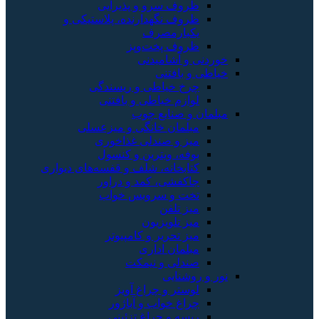
ظروف سرو و پذیرایی
ظروف نگهدارنده، پلاستیکی و
یکبارمصرف
ظروف پخت‌وپز
خوردنی و آشامیدنی
خیاطی و بافتنی
چرخ خیاطی و ریسندگی
لوازم خیاطی و بافتنی
مبلمان و صنایع چوب
مبلمان خانگی و میزعسلی
میز و صندلی غذاخوری
بوفه، ویترین و کنسول
کتابخانه، شلف و قفسه‌های دیواری
جاکفشی، کمد و دراور
تخت و سرویس خواب
میز تلفن
میز تلویزیون
میز تحریر و کامپیوتر
مبلمان اداری
صندلی و نیمکت
نور و روشنایی
لوستر و چراغ آویز
چراغ خواب و آباژور
ریسه و چراغ تزئینی