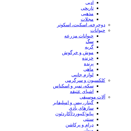
ادبی
تاریخی
مذهبی
مجلات
دوچرخه، اسکیت، اسکوتر
حیوانات
حیوانات مزرعه
سگ
گربه
موش و خرگوش
خزنده
پرنده
ماهی
لوازم جانبی
کلکسیون و سرگرمی
سکه، تمبر و اسکناس
اشیای عتیقه
آلات موسیقی
گیتار، بیس و امپلیفایر
سازهای بادی
پیانو/کیبورد/آکاردئون
سنتی
درام و پرکاشن
ویولن