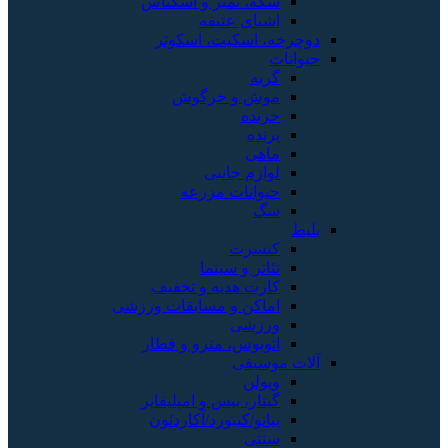
سکه، تمبر و اسکناس
اشیای عتیقه
دوچرخه، اسکیت، اسکوتر
حیوانات
گربه
موش و خرگوش
خزنده
پرنده
ماهی
لوازم جانبی
حیوانات مزرعه
سگ
بلیط
کنسرت
تئاتر و سینما
کارت هدیه و تخفیف
اماکن و مسابقات ورزشی
ورزشی
اتوبوس، مترو و قطار
آلات موسیقی
ویولن
گیتار، بیس و امپلیفایر
پیانو/کیبورد/آکاردئون
سنتی