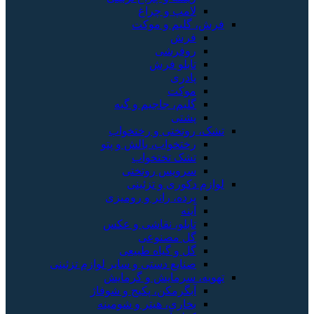
لامپ و چراغ
فرش، گلیم و موکت
فرش
روفرشی
تابلو فرش
پادری
موکت
گلیم، جاجیم و گبه
پشتی
تشک، روتختی و رختخواب
رختخواب، بالش و پتو
تشک تختخواب
سرویس روتختی
لوازم دکوری و تزئینی
پرده، رانر و رومیزی
آینه
تابلو، نقاشی و عکس
گل مصنوعی
گل و گیاه طبیعی
صنایع دستی و سایر لوازم تزئینی
تهویه، سرمایش و گرمایش
آبگرمکن، پکیج و شوفاژ
بخاری، هیتر و شومینه