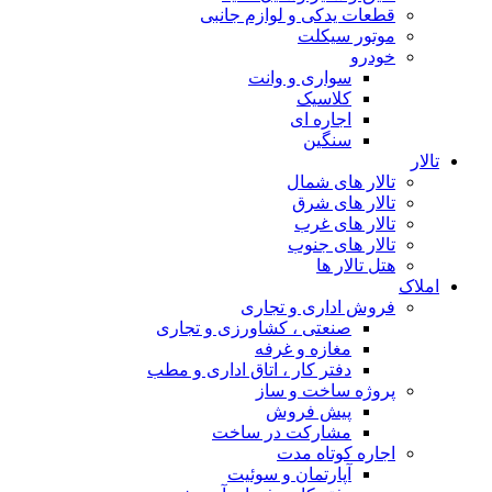
قطعات یدکی و لوازم جانبی
موتور سیکلت
خودرو
سواری و وانت
کلاسیک
اجاره ای
سنگین
تالار
تالار های شمال
تالار های شرق
تالار های غرب
تالار های جنوب
هتل تالار ها
املاک
فروش اداری و تجاری
صنعتی ، کشاورزی و تجاری
مغازه و غرفه
دفتر کار ، اتاق اداری و مطب
پروژه ساخت و ساز
پیش فروش
مشارکت در ساخت
اجاره کوتاه مدت
آپارتمان و سوئیت