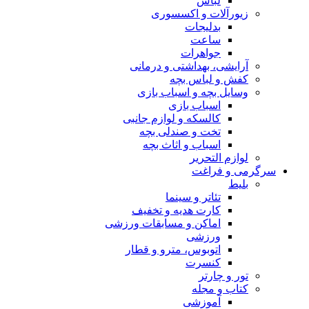
لباس
زیورآلات و اکسسوری
بدلیجات
ساعت
جواهرات
آرایشی، بهداشتی و درمانی
کفش و لباس بچه
وسایل بچه و اسباب بازی
اسباب بازی
کالسکه و لوازم جانبی
تخت و صندلی بچه
اسباب و اثاث بچه
لوازم التحریر
سرگرمی و فراغت
بلیط
تئاتر و سینما
کارت هدیه و تخفیف
اماکن و مسابقات ورزشی
ورزشی
اتوبوس، مترو و قطار
کنسرت
تور و چارتر
کتاب و مجله
آموزشی