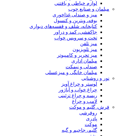
لوازم خیاطی و بافتنی
مبلمان و صنایع چوب
میز و صندلی غذاخوری
بوفه، ویترین و کنسول
کتابخانه، شلف و قفسه‌های دیواری
جاکفشی، کمد و دراور
تخت و سرویس خواب
میز تلفن
میز تلویزیون
میز تحریر و کامپیوتر
مبلمان اداری
صندلی و نیمکت
مبلمان خانگی و میزعسلی
نور و روشنایی
لوستر و چراغ آویز
چراغ خواب و آباژور
ریسه و چراغ تزئینی
لامپ و چراغ
فرش، گلیم و موکت
روفرشی
پادری
موکت
گلیم، جاجیم و گبه
پشتی