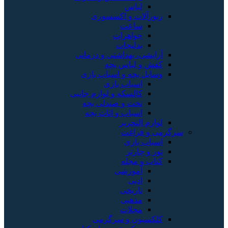
لباس
زیورآلات و اکسسوری
ساعت
جواهرات
بدلیجات
آرایشی، بهداشتی و درمانی
کفش و لباس بچه
وسایل بچه و اسباب بازی
اسباب بازی
کالسکه و لوازم جانبی
تخت و صندلی بچه
اسباب و اثاث بچه
لوازم التحریر
سرگرمی و فراغت
اسباب‌ بازی
تور و چارتر
کتاب و مجله
آموزشی
ادبی
تاریخی
مذهبی
مجلات
کلکسیون و سرگرمی