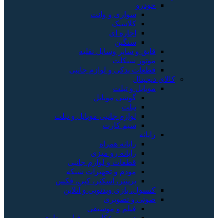
خودرو
سواری و وانت
کلاسیک
اجاره ای
سنگین
قایق و سایر وسایل نقلیه
موتور سیکلت
قطعات یدکی و لوازم جانبی
کالای دیجیتال
موبایل و تبلت
گوشی موبایل
تبلت
لوازم جانبی موبایل و تبلت
سیم کارت
رایانه
رایانه همراه
رایانه رو میزی
قطعات و لوازم جانبی
مودم و تجهیزات شبکه
پرینتر، اسکنر، کپی، فکس
کنسول، بازی‌ ویدئویی و آنلاین
صوتی و تصویری
فیلم و موسیقی
دوربین عکاسی و فیلم برداری