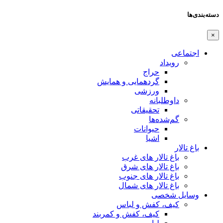
دسته‌بندی‌ها
×
اجتماعی
رویداد
حراج
گردهمایی و همایش
ورزشی
داوطلبانه
تحقیقاتی
گم‌شده‌ها
حیوانات
اشیا
باغ تالار
باغ تالار های غرب
باغ تالار های شرق
باغ تالار های جنوب
باغ تالار های شمال
وسایل شخصی
کیف، کفش و لباس
کیف، کفش و کمربند