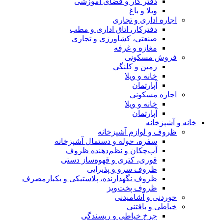
دفتر کار و فضای آموزشی
ویلا و باغ
اجاره اداری و تجاری
دفترکار، اتاق اداری و مطب
صنعتی، کشاورزی و تجاری
مغازه و غرفه
فروش مسکونی
زمین و کلنگی
خانه و ویلا
آپارتمان
اجاره مسکونی
خانه و ویلا
آپارتمان
خانه و آشپزخانه
ظروف و لوازم آشپزخانه
سفره، حوله و دستمال آشپزخانه
آب‌چکان و نظم‌دهنده ظروف
قوری، کتری و قهوه‌ساز دستی
ظروف سرو و پذیرایی
ظروف نگهدارنده، پلاستیکی و یکبارمصرف
ظروف پخت‌وپز
خوردنی و آشامیدنی
خیاطی و بافتنی
چرخ خیاطی و ریسندگی