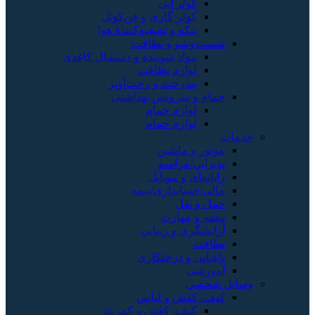
کولر آبی
کولر گازی و فن‌کوئل
پنکه و تصفیه‌کنندهٔ هوا
شست‌وشو و نظافت
مواد شوینده و دستمال کاغذی
لوازم نظافت
بندرخت و رخت‌آویز
حمام و سرویس بهداشتی
لوازم حمام
لوازم حمام
خدمات
موتور و ماشین
پذیرایی/مراسم
رایانه‌ای و موبایل
مالی/حسابداری/بیمه
حمل و نقل
پیشه و مهارت
آرایشگری و زیبایی
نظافت
باغبانی و درختکاری
آموزشی
وسایل شخصی
کیف، کفش و لباس
کیف، کفش و کمربند