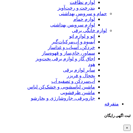
لوازم نظافت
بندرخت و رخت‌آویز
حمام و سرویس بهداشتی
لوازم حمام
لوازم سرویس بهداشتی
لوازم خانگی برقی
اتو و لوازم اتو
آبمیوه و آب‌مرکبات‌گیر
خردکن، آسیاب و غذاساز
سماور، چای‌ساز و قهوه‌ساز
اجاق گاز و لوازم برقی پخت‌وپز
هود
سایر لوازم برقی
یخچال و فریزر
آب‌سردکن و تصفیه آب
ماشین لباسشویی و خشک‌کن لباس
ماشین ظرفشویی
جاروبرقی، جاروشارژی و بخارشو
متفرقه
ثبت اگهی رایگان
×