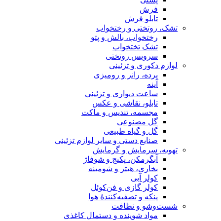
فرش
تابلو فرش
تشک، روتختی و رختخواب
رختخواب، بالش و پتو
تشک تختخواب
سرویس روتختی
لوازم دکوری و تزئینی
پرده، رانر و رومیزی
آینه
ساعت دیواری و تزئینی
تابلو، نقاشی و عکس
مجسمه، تندیس و ماکت
گل مصنوعی
گل و گیاه طبیعی
صنایع دستی و سایر لوازم تزئینی
تهویه، سرمایش و گرمایش
آبگرمکن، پکیج و شوفاژ
بخاری، هیتر و شومینه
کولر آبی
کولر گازی و فن‌کوئل
پنکه و تصفیه‌کنندهٔ هوا
شست‌وشو و نظافت
مواد شوینده و دستمال کاغذی