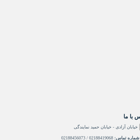
 با ما
خیابان آزادی - خیابان حمید نمایندگی
ماره تماس:
02188419068 / 02188456073