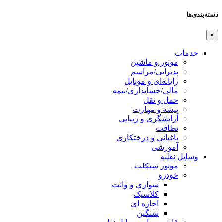
دسته‌بندی‌ها
×
خدمات
موتور و ماشین
پذیرایی/مراسم
رایانه‌ای و موبایل
مالی/حسابداری/بیمه
حمل و نقل
پیشه و مهارت
آرایشگری و زیبایی
نظافت
باغبانی و درختکاری
آموزشی
وسایل نقلیه
موتور سیکلت
خودرو
سواری و وانت
کلاسیک
اجاره ای
سنگین