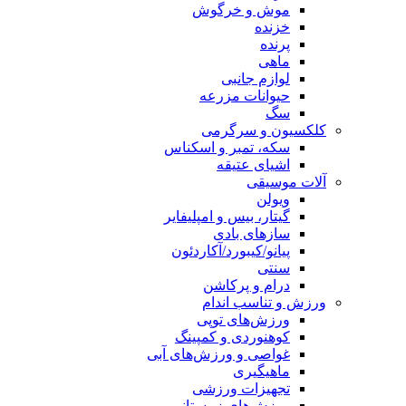
موش و خرگوش
خزنده
پرنده
ماهی
لوازم جانبی
حیوانات مزرعه
سگ
کلکسیون و سرگرمی
سکه، تمبر و اسکناس
اشیای عتیقه
آلات موسیقی
ویولن
گیتار، بیس و امپلیفایر
سازهای بادی
پیانو/کیبورد/آکاردئون
سنتی
درام و پرکاشن
ورزش و تناسب اندام
ورزش‌های توپی
کوهنوردی و کمپینگ
غواصی و ورزش‌های آبی
ماهیگیری
تجهیزات ورزشی
ورزش‌های زمستانی