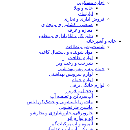
اجاره مسکونی
خانه و ویلا
آپارتمان
فروش اداری و تجاری
صنعتی ، کشاورزی و تجاری
مغازه و غرفه
دفتر کار ، اتاق اداری و مطب
خانه و آشپزخانه
شست‌وشو و نظافت
مواد شوینده و دستمال کاغذی
لوازم نظافت
بندرخت و رخت‌آویز
حمام و سرویس بهداشتی
لوازم سرویس بهداشتی
لوازم حمام
لوازم خانگی برقی
یخچال و فریزر
آب‌سردکن و تصفیه آب
ماشین لباسشویی و خشک‌کن لباس
ماشین ظرفشویی
جاروبرقی، جاروشارژی و بخارشو
اتو و لوازم اتو
آبمیوه و آب‌مرکبات‌گیر
خردکن، آسیاب و غذاساز