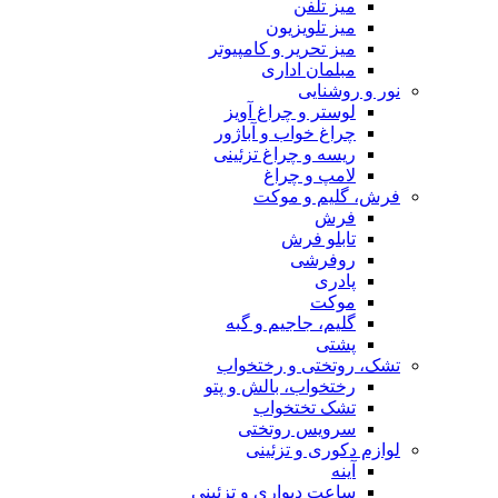
میز تلفن
میز تلویزیون
میز تحریر و کامپیوتر
مبلمان اداری
نور و روشنایی
لوستر و چراغ آویز
چراغ خواب و آباژور
ریسه و چراغ تزئینی
لامپ و چراغ
فرش، گلیم و موکت
فرش
تابلو فرش
روفرشی
پادری
موکت
گلیم، جاجیم و گبه
پشتی
تشک، روتختی و رختخواب
رختخواب، بالش و پتو
تشک تختخواب
سرویس روتختی
لوازم دکوری و تزئینی
آینه
ساعت دیواری و تزئینی