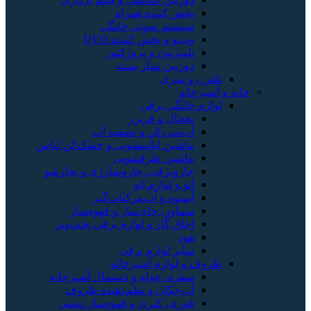
پخش کننده همراه
سیستم صوتی خانگی
ویدیو و پخش کننده DVD
تلویزیون و پروژکتور
دوربین مدار بسته
تلفن رو میزی
خانه و آشپزخانه
لوازم خانگی برقی
یخچال و فریزر
آب‌سردکن و تصفیه آب
ماشین لباسشویی و خشک‌کن لباس
ماشین ظرفشویی
جاروبرقی، جاروشارژی و بخارشو
اتو و لوازم اتو
آبمیوه و آب‌مرکبات‌گیر
سماور، چای‌ساز و قهوه‌ساز
اجاق گاز و لوازم برقی پخت‌وپز
هود
سایر لوازم برقی
ظروف و لوازم آشپزخانه
سفره، حوله و دستمال آشپزخانه
آب‌چکان و نظم‌دهنده ظروف
قوری، کتری و قهوه‌ساز دستی