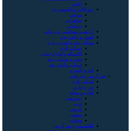
لباس
زیورآلات و اکسسوری
ساعت
جواهرات
بدلیجات
آرایشی، بهداشتی و درمانی
کفش و لباس بچه
وسایل بچه و اسباب بازی
اسباب بازی
کالسکه و لوازم جانبی
تخت و صندلی بچه
اسباب و اثاث بچه
لوازم التحریر
سرگرمی و فراغت
اسباب‌ بازی
تور و چارتر
کتاب و مجله
آموزشی
ادبی
تاریخی
مذهبی
مجلات
کلکسیون و سرگرمی