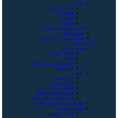
خودرو
سواری و وانت
کلاسیک
اجاره ای
سنگین
قایق و سایر وسایل نقلیه
موتور سیکلت
قطعات یدکی و لوازم جانبی
کالای دیجیتال
موبایل و تبلت
گوشی موبایل
تبلت
لوازم جانبی موبایل و تبلت
سیم کارت
رایانه
رایانه همراه
رایانه رو میزی
قطعات و لوازم جانبی
مودم و تجهیزات شبکه
پرینتر، اسکنر، کپی، فکس
کنسول، بازی‌ ویدئویی و آنلاین
صوتی و تصویری
فیلم و موسیقی
دوربین عکاسی و فیلم برداری