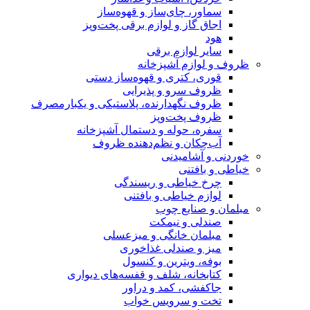
سماور، چای‌ساز و قهوه‌ساز
اجاق گاز و لوازم برقی پخت‌وپز
هود
سایر لوازم برقی
ظروف و لوازم آشپزخانه
قوری، کتری و قهوه‌ساز دستی
ظروف سرو و پذیرایی
ظروف نگهدارنده، پلاستیکی و یکبارمصرف
ظروف پخت‌وپز
سفره، حوله و دستمال آشپزخانه
آب‌چکان و نظم‌دهنده ظروف
خوردنی و آشامیدنی
خیاطی و بافتنی
چرخ خیاطی و ریسندگی
لوازم خیاطی و بافتنی
مبلمان و صنایع چوب
صندلی و نیمکت
مبلمان خانگی و میزعسلی
میز و صندلی غذاخوری
بوفه، ویترین و کنسول
کتابخانه، شلف و قفسه‌های دیواری
جاکفشی، کمد و دراور
تخت و سرویس خواب