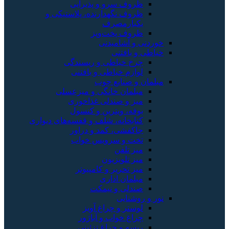
ظروف سرو و پذیرایی
ظروف نگهدارنده، پلاستیکی و
یکبارمصرف
ظروف پخت‌وپز
خوردنی و آشامیدنی
خیاطی و بافتنی
چرخ خیاطی و ریسندگی
لوازم خیاطی و بافتنی
مبلمان و صنایع چوب
مبلمان خانگی و میزعسلی
میز و صندلی غذاخوری
بوفه، ویترین و کنسول
کتابخانه، شلف و قفسه‌های دیواری
جاکفشی، کمد و دراور
تخت و سرویس خواب
میز تلفن
میز تلویزیون
میز تحریر و کامپیوتر
مبلمان اداری
صندلی و نیمکت
نور و روشنایی
لوستر و چراغ آویز
چراغ خواب و آباژور
ریسه و چراغ تزئینی