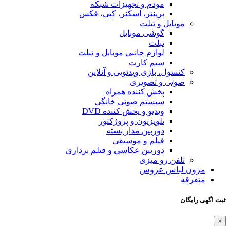
مودم و تجهیزات شبکه
پرینتر، اسکنر، کپی، فکس
موبایل و تبلت
گوشی موبایل
تبلت
لوازم جانبی موبایل و تبلت
سیم کارت
کنسول، بازی‌ ویدئویی و آنلاین
صوتی و تصویری
پخش کننده همراه
سیستم صوتی خانگی
ویدیو و پخش کننده DVD
تلویزیون و پروژکتور
دوربین مدار بسته
فیلم و موسیقی
دوربین عکاسی و فیلم برداری
تلفن رو میزی
مزون لباس عروس
متفرقه
ثبت اگهی رایگان
×