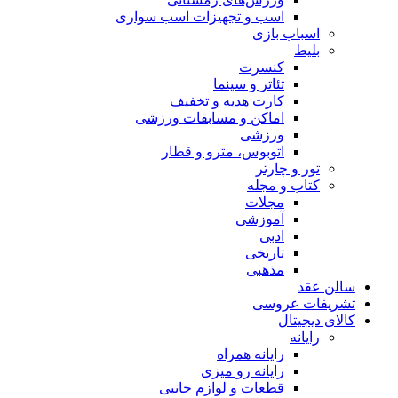
اسب و تجهیزات اسب سواری
اسباب‌ بازی
بلیط
کنسرت
تئاتر و سینما
کارت هدیه و تخفیف
اماکن و مسابقات ورزشی
ورزشی
اتوبوس، مترو و قطار
تور و چارتر
کتاب و مجله
مجلات
آموزشی
ادبی
تاریخی
مذهبی
سالن عقد
تشریفات عروسی
کالای دیجیتال
رایانه
رایانه همراه
رایانه رو میزی
قطعات و لوازم جانبی