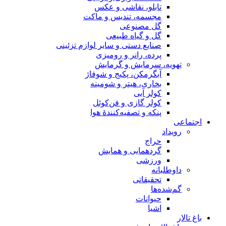
تابلو، نقاشی و عکس
مجسمه، تندیس و ماکت
گل مصنوعی
گل و گیاه طبیعی
صنایع دستی و سایر لوازم تزئینی
پرده، رانر و رومیزی
تهویه، سرمایش و گرمایش
آبگرمکن، پکیج و شوفاژ
بخاری، هیتر و شومینه
کولر آبی
کولر گازی و فن‌کوئل
پنکه و تصفیه‌کنندهٔ هوا
اجتماعی
رویداد
حراج
گردهمایی و همایش
ورزشی
داوطلبانه
تحقیقاتی
گم‌شده‌ها
حیوانات
اشیا
باغ تالار