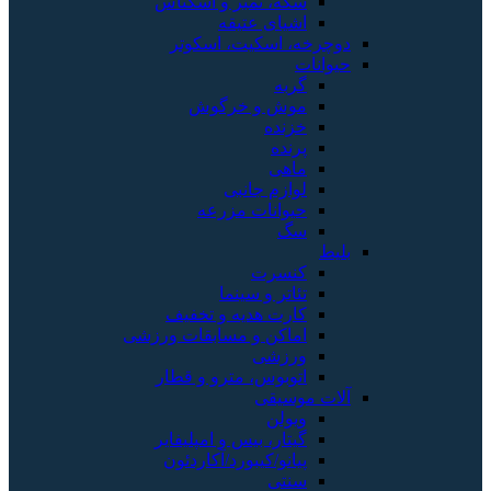
سکه، تمبر و اسکناس
اشیای عتیقه
دوچرخه، اسکیت، اسکوتر
حیوانات
گربه
موش و خرگوش
خزنده
پرنده
ماهی
لوازم جانبی
حیوانات مزرعه
سگ
بلیط
کنسرت
تئاتر و سینما
کارت هدیه و تخفیف
اماکن و مسابقات ورزشی
ورزشی
اتوبوس، مترو و قطار
آلات موسیقی
ویولن
گیتار، بیس و امپلیفایر
پیانو/کیبورد/آکاردئون
سنتی