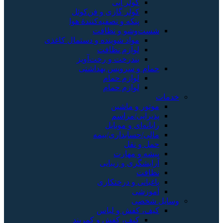
کولر آبی
کولر گازی و فن‌کوئل
پنکه و تصفیه‌کنندهٔ هوا
شست‌وشو و نظافت
مواد شوینده و دستمال کاغذی
لوازم نظافت
بندرخت و رخت‌آویز
حمام و سرویس بهداشتی
لوازم حمام
لوازم حمام
خدمات
موتور و ماشین
پذیرایی/مراسم
رایانه‌ای و موبایل
مالی/حسابداری/بیمه
حمل و نقل
پیشه و مهارت
آرایشگری و زیبایی
نظافت
باغبانی و درختکاری
آموزشی
وسایل شخصی
کیف، کفش و لباس
کیف، کفش و کمربند