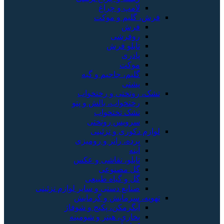
لامپ و چراغ
فرش، گلیم و موکت
فرش
روفرشی
تابلو فرش
پادری
موکت
گلیم، جاجیم و گبه
پشتی
تشک، روتختی و رختخواب
رختخواب، بالش و پتو
تشک تختخواب
سرویس روتختی
لوازم دکوری و تزئینی
پرده، رانر و رومیزی
آینه
تابلو، نقاشی و عکس
گل مصنوعی
گل و گیاه طبیعی
صنایع دستی و سایر لوازم تزئینی
تهویه، سرمایش و گرمایش
آبگرمکن، پکیج و شوفاژ
بخاری، هیتر و شومینه