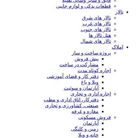
قایق و سایر وسایل نقلیه
قطعات یدکی و لوازم جانبی
تالار
تالار های شرق
تالار های غرب
تالار های جنوب
هتل تالار ها
تالار های شمال
املاک
پروژه ساخت و ساز
پیش فروش
مشارکت در ساخت
اجاره کوتاه مدت
دفتر کار و فضای آموزشی
ویلا و باغ
آپارتمان و سوئیت
اجاره اداری و تجاری
دفترکار، اتاق اداری و مطب
صنعتی، کشاورزی و تجاری
مغازه و غرفه
فروش مسکونی
آپارتمان
زمین و کلنگی
خانه و ویلا