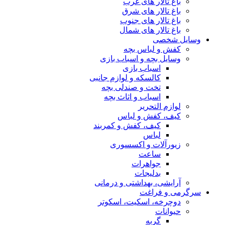
باغ تالار های غرب
باغ تالار های شرق
باغ تالار های جنوب
باغ تالار های شمال
وسایل شخصی
کفش و لباس بچه
وسایل بچه و اسباب بازی
اسباب بازی
کالسکه و لوازم جانبی
تخت و صندلی بچه
اسباب و اثاث بچه
لوازم التحریر
کیف، کفش و لباس
کیف، کفش و کمربند
لباس
زیورآلات و اکسسوری
ساعت
جواهرات
بدلیجات
آرایشی، بهداشتی و درمانی
سرگرمی و فراغت
دوچرخه، اسکیت، اسکوتر
حیوانات
گربه