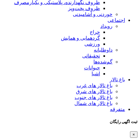
ظروف نگهدارنده، پلاستیکی و یکبارمصرف
ظروف پخت‌وپز
خوردنی و آشامیدنی
اجتماعی
رویداد
حراج
گردهمایی و همایش
ورزشی
داوطلبانه
تحقیقاتی
گم‌شده‌ها
حیوانات
اشیا
باغ تالار
باغ تالار های غرب
باغ تالار های شرق
باغ تالار های جنوب
باغ تالار های شمال
متفرقه
ثبت اگهی رایگان
×