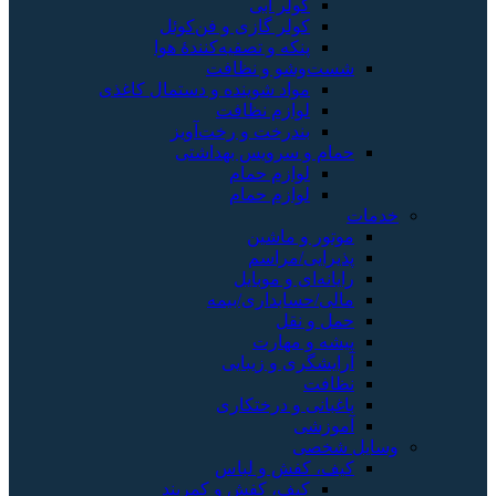
کولر آبی
کولر گازی و فن‌کوئل
پنکه و تصفیه‌کنندهٔ هوا
شست‌وشو و نظافت
مواد شوینده و دستمال کاغذی
لوازم نظافت
بندرخت و رخت‌آویز
حمام و سرویس بهداشتی
لوازم حمام
لوازم حمام
خدمات
موتور و ماشین
پذیرایی/مراسم
رایانه‌ای و موبایل
مالی/حسابداری/بیمه
حمل و نقل
پیشه و مهارت
آرایشگری و زیبایی
نظافت
باغبانی و درختکاری
آموزشی
وسایل شخصی
کیف، کفش و لباس
کیف، کفش و کمربند