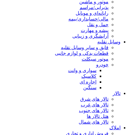
موتور و ماشین
پذیرایی/مراسم
رایانه‌ای و موبایل
مالی/حسابداری/بیمه
حمل و نقل
پیشه و مهارت
آرایشگری و زیبایی
وسایل نقلیه
قایق و سایر وسایل نقلیه
قطعات یدکی و لوازم جانبی
موتور سیکلت
خودرو
سواری و وانت
کلاسیک
اجاره ای
سنگین
تالار
تالار های شرق
تالار های غرب
تالار های جنوب
هتل تالار ها
تالار های شمال
املاک
فروش اداری و تجاری