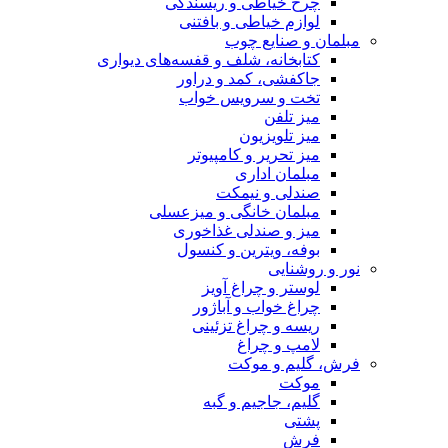
چرخ خیاطی و ریسندگی
لوازم خیاطی و بافتنی
مبلمان و صنایع چوب
کتابخانه، شلف و قفسه‌های دیواری
جاکفشی، کمد و دراور
تخت و سرویس خواب
میز تلفن
میز تلویزیون
میز تحریر و کامپیوتر
مبلمان اداری
صندلی و نیمکت
مبلمان خانگی و میزعسلی
میز و صندلی غذاخوری
بوفه، ویترین و کنسول
نور و روشنایی
لوستر و چراغ آویز
چراغ خواب و آباژور
ریسه و چراغ تزئینی
لامپ و چراغ
فرش، گلیم و موکت
موکت
گلیم، جاجیم و گبه
پشتی
فرش