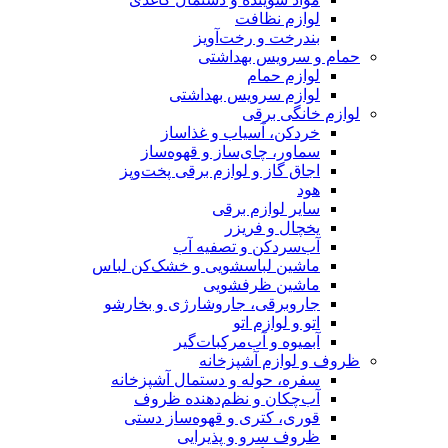
لوازم نظافت
بندرخت و رخت‌آویز
حمام و سرویس بهداشتی
لوازم حمام
لوازم سرویس بهداشتی
لوازم خانگی برقی
خردکن، آسیاب و غذاساز
سماور، چای‌ساز و قهوه‌ساز
اجاق گاز و لوازم برقی پخت‌وپز
هود
سایر لوازم برقی
یخچال و فریزر
آب‌سردکن و تصفیه آب
ماشین لباسشویی و خشک‌کن لباس
ماشین ظرفشویی
جاروبرقی، جاروشارژی و بخارشو
اتو و لوازم اتو
آبمیوه و آب‌مرکبات‌گیر
ظروف و لوازم آشپزخانه
سفره، حوله و دستمال آشپزخانه
آب‌چکان و نظم‌دهنده ظروف
قوری، کتری و قهوه‌ساز دستی
ظروف سرو و پذیرایی