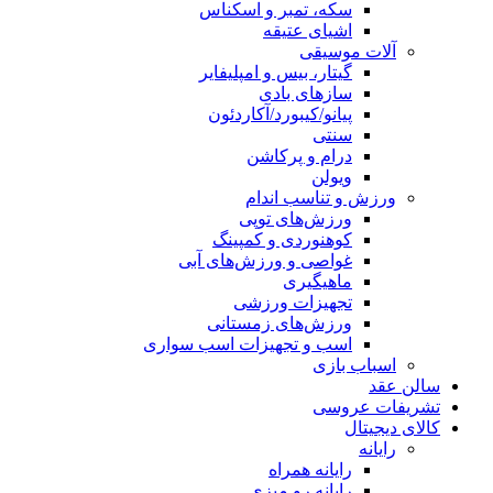
سکه، تمبر و اسکناس
اشیای عتیقه
آلات موسیقی
گیتار، بیس و امپلیفایر
سازهای بادی
پیانو/کیبورد/آکاردئون
سنتی
درام و پرکاشن
ویولن
ورزش و تناسب اندام
ورزش‌های توپی
کوهنوردی و کمپینگ
غواصی و ورزش‌های آبی
ماهیگیری
تجهیزات ورزشی
ورزش‌های زمستانی
اسب و تجهیزات اسب سواری
اسباب‌ بازی
سالن عقد
تشریفات عروسی
کالای دیجیتال
رایانه
رایانه همراه
رایانه رو میزی