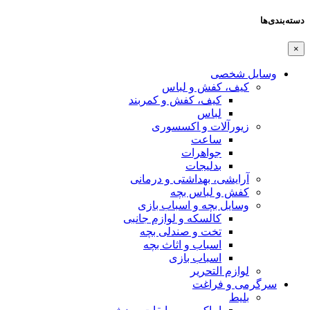
دسته‌بندی‌ها
×
وسایل شخصی
کیف، کفش و لباس
کیف، کفش و کمربند
لباس
زیورآلات و اکسسوری
ساعت
جواهرات
بدلیجات
آرایشی، بهداشتی و درمانی
کفش و لباس بچه
وسایل بچه و اسباب بازی
کالسکه و لوازم جانبی
تخت و صندلی بچه
اسباب و اثاث بچه
اسباب بازی
لوازم التحریر
سرگرمی و فراغت
بلیط