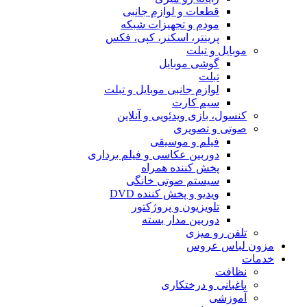
قطعات و لوازم جانبی
مودم و تجهیزات شبکه
پرینتر، اسکنر، کپی، فکس
موبایل و تبلت
گوشی موبایل
تبلت
لوازم جانبی موبایل و تبلت
سیم کارت
کنسول، بازی‌ ویدئویی و آنلاین
صوتی و تصویری
فیلم و موسیقی
دوربین عکاسی و فیلم برداری
پخش کننده همراه
سیستم صوتی خانگی
ویدیو و پخش کننده DVD
تلویزیون و پروژکتور
دوربین مدار بسته
تلفن رو میزی
مزون لباس عروس
خدمات
نظافت
باغبانی و درختکاری
آموزشی