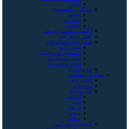
لباس
زیورآلات و اکسسوری
ساعت
جواهرات
بدلیجات
آرایشی، بهداشتی و درمانی
کفش و لباس بچه
وسایل بچه و اسباب بازی
اسباب بازی
کالسکه و لوازم جانبی
تخت و صندلی بچه
اسباب و اثاث بچه
لوازم التحریر
سرگرمی و فراغت
اسباب‌ بازی
تور و چارتر
کتاب و مجله
آموزشی
ادبی
تاریخی
مذهبی
مجلات
کلکسیون و سرگرمی