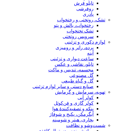
تابلو فرش
روفرشی
پادری
تشک، روتختی و رختخواب
رختخواب، بالش و پتو
تشک تختخواب
سرویس روتختی
لوازم دکوری و تزئینی
پرده، رانر و رومیزی
آینه
ساعت دیواری و تزئینی
تابلو، نقاشی و عکس
مجسمه، تندیس و ماکت
گل مصنوعی
گل و گیاه طبیعی
صنایع دستی و سایر لوازم تزئینی
تهویه، سرمایش و گرمایش
کولر آبی
کولر گازی و فن‌کوئل
پنکه و تصفیه‌کنندهٔ هوا
آبگرمکن، پکیج و شوفاژ
بخاری، هیتر و شومینه
شست‌وشو و نظافت
مواد شوینده و دستمال کاغذی