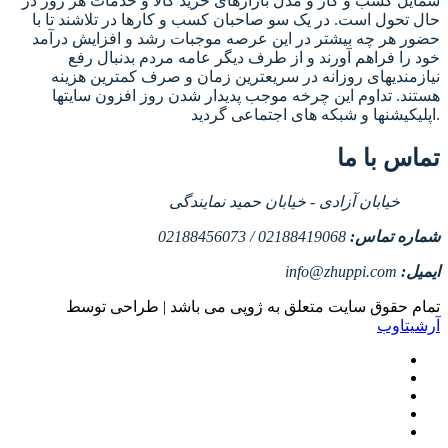
شمایل کسب و کار و مدل بازارهای خرید کالا و خدمات هر روز در
حال تحول است. در یک سو صاحبان کسب و کارها در تلاشند تا با
حضور هر چه بیشتر در این عرصه موجبات رشد و افزایش درآمد
خود را فراهم آورند و از طرف دیگر عامه مردم بدنبال رفع
نیازمندیهای روزانه در سریعترین زمان و صرف کمترین هزینه
هستند. تداوم این چرخه موجب پدیدار شدن روز افزون سایتها
اپلیکیشنها و شبکه های اجتماعی گردید.
تماس با ما
خیابان آزادی - خیابان حمید نمایندگی
شماره تماس:
02188419068 / 02188456073
ایمیل:
info@zhuppi.com
تمام حقوق سایت متعلق به ژوپی می باشد | طراحی توسط
آرشیتاوب