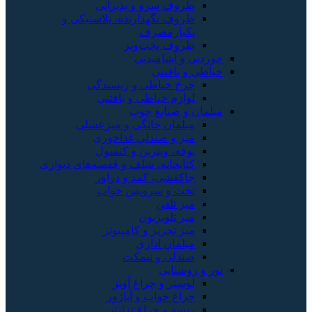
ظروف سرو و پذیرایی
ظروف نگهدارنده، پلاستیکی و
یکبارمصرف
ظروف پخت‌وپز
خوردنی و آشامیدنی
خیاطی و بافتنی
چرخ خیاطی و ریسندگی
لوازم خیاطی و بافتنی
مبلمان و صنایع چوب
مبلمان خانگی و میزعسلی
میز و صندلی غذاخوری
بوفه، ویترین و کنسول
کتابخانه، شلف و قفسه‌های دیواری
جاکفشی، کمد و دراور
تخت و سرویس خواب
میز تلفن
میز تلویزیون
میز تحریر و کامپیوتر
مبلمان اداری
صندلی و نیمکت
نور و روشنایی
لوستر و چراغ آویز
چراغ خواب و آباژور
ریسه و چراغ تزئینی