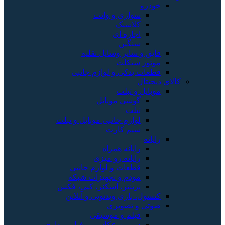
خودرو
سواری و وانت
کلاسیک
اجاره ای
سنگین
قایق و سایر وسایل نقلیه
موتور سیکلت
قطعات یدکی و لوازم جانبی
کالای دیجیتال
موبایل و تبلت
گوشی موبایل
تبلت
لوازم جانبی موبایل و تبلت
سیم کارت
رایانه
رایانه همراه
رایانه رو میزی
قطعات و لوازم جانبی
مودم و تجهیزات شبکه
پرینتر، اسکنر، کپی، فکس
کنسول، بازی‌ ویدئویی و آنلاین
صوتی و تصویری
فیلم و موسیقی
دوربین عکاسی و فیلم برداری