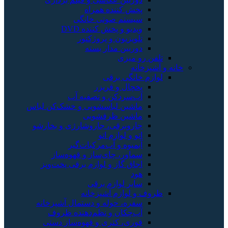
پخش کننده همراه
سیستم صوتی خانگی
ویدیو و پخش کننده DVD
تلویزیون و پروژکتور
دوربین مدار بسته
تلفن رو میزی
خانه و آشپزخانه
لوازم خانگی برقی
یخچال و فریزر
آب‌سردکن و تصفیه آب
ماشین لباسشویی و خشک‌کن لباس
ماشین ظرفشویی
جاروبرقی، جاروشارژی و بخارشو
اتو و لوازم اتو
آبمیوه و آب‌مرکبات‌گیر
سماور، چای‌ساز و قهوه‌ساز
اجاق گاز و لوازم برقی پخت‌وپز
هود
سایر لوازم برقی
ظروف و لوازم آشپزخانه
سفره، حوله و دستمال آشپزخانه
آب‌چکان و نظم‌دهنده ظروف
قوری، کتری و قهوه‌ساز دستی