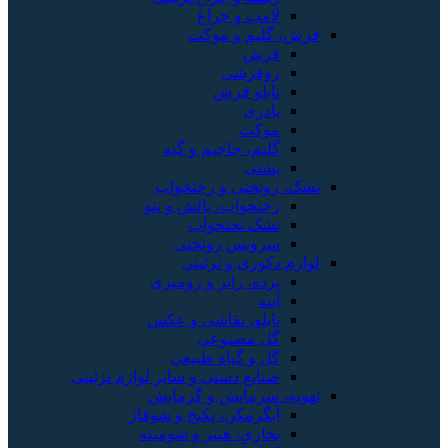
لامپ و چراغ
فرش، گلیم و موکت
فرش
روفرشی
تابلو فرش
پادری
موکت
گلیم، جاجیم و گبه
پشتی
تشک، روتختی و رختخواب
رختخواب، بالش و پتو
تشک تختخواب
سرویس روتختی
لوازم دکوری و تزئینی
پرده، رانر و رومیزی
آینه
تابلو، نقاشی و عکس
گل مصنوعی
گل و گیاه طبیعی
صنایع دستی و سایر لوازم تزئینی
تهویه، سرمایش و گرمایش
آبگرمکن، پکیج و شوفاژ
بخاری، هیتر و شومینه