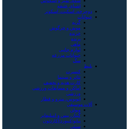
سکه، تمبر و اسکناس
اشیای عتیقه
دوچرخه، اسکیت، اسکوتر
حیوانات
گربه
موش و خرگوش
خزنده
پرنده
ماهی
لوازم جانبی
حیوانات مزرعه
سگ
بلیط
کنسرت
تئاتر و سینما
کارت هدیه و تخفیف
اماکن و مسابقات ورزشی
ورزشی
اتوبوس، مترو و قطار
آلات موسیقی
ویولن
گیتار، بیس و امپلیفایر
پیانو/کیبورد/آکاردئون
سنتی