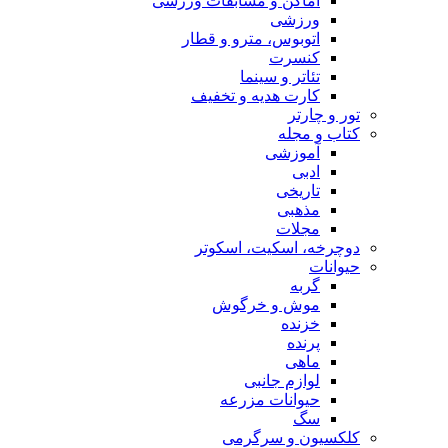
اماکن و مسابقات ورزشی
ورزشی
اتوبوس، مترو و قطار
کنسرت
تئاتر و سینما
کارت هدیه و تخفیف
تور و چارتر
کتاب و مجله
آموزشی
ادبی
تاریخی
مذهبی
مجلات
دوچرخه، اسکیت، اسکوتر
حیوانات
گربه
موش و خرگوش
خزنده
پرنده
ماهی
لوازم جانبی
حیوانات مزرعه
سگ
کلکسیون و سرگرمی