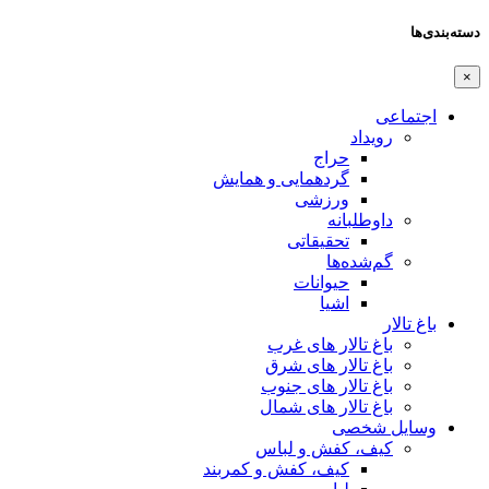
دسته‌بندی‌ها
×
اجتماعی
رویداد
حراج
گردهمایی و همایش
ورزشی
داوطلبانه
تحقیقاتی
گم‌شده‌ها
حیوانات
اشیا
باغ تالار
باغ تالار های غرب
باغ تالار های شرق
باغ تالار های جنوب
باغ تالار های شمال
وسایل شخصی
کیف، کفش و لباس
کیف، کفش و کمربند