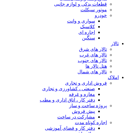
قطعات یدکی و لوازم جانبی
موتور سیکلت
خودرو
سواری و وانت
کلاسیک
اجاره ای
سنگین
تالار
تالار های شرق
تالار های غرب
تالار های جنوب
هتل تالار ها
تالار های شمال
املاک
فروش اداری و تجاری
صنعتی ، کشاورزی و تجاری
مغازه و غرفه
دفتر کار ، اتاق اداری و مطب
پروژه ساخت و ساز
پیش فروش
مشارکت در ساخت
اجاره کوتاه مدت
دفتر کار و فضای آموزشی