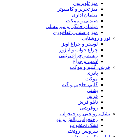
میز تلویزیون
میز تحریر و کامپیوتر
مبلمان اداری
صندلی و نیمکت
مبلمان خانگی و میزعسلی
میز و صندلی غذاخوری
نور و روشنایی
لوستر و چراغ آویز
چراغ خواب و آباژور
ریسه و چراغ تزئینی
لامپ و چراغ
فرش، گلیم و موکت
پادری
موکت
گلیم، جاجیم و گبه
پشتی
فرش
تابلو فرش
روفرشی
تشک، روتختی و رختخواب
رختخواب، بالش و پتو
تشک تختخواب
سرویس روتختی
لوازم دکوری و تزئینی