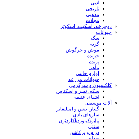
ادبی
تاریخی
مذهبی
مجلات
دوچرخه، اسکیت، اسکوتر
حیوانات
سگ
گربه
موش و خرگوش
خزنده
پرنده
ماهی
لوازم جانبی
حیوانات مزرعه
کلکسیون و سرگرمی
سکه، تمبر و اسکناس
اشیای عتیقه
آلات موسیقی
گیتار، بیس و امپلیفایر
سازهای بادی
پیانو/کیبورد/آکاردئون
سنتی
درام و پرکاشن
ویولن