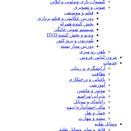
کنسول، بازی‌ ویدئویی و آنلاین
صوتی و تصویری
فیلم و موسیقی
دوربین عکاسی و فیلم برداری
پخش کننده همراه
سیستم صوتی خانگی
ویدیو و پخش کننده DVD
تلویزیون و پروژکتور
دوربین مدار بسته
تلفن رو میزی
مزون لباس عروس
خدمات
آرایشگری و زیبایی
نظافت
باغبانی و درختکاری
آموزشی
موتور و ماشین
پذیرایی/مراسم
رایانه‌ای و موبایل
مالی/حسابداری/بیمه
حمل و نقل
پیشه و مهارت
وسایل نقلیه
قایق و سایر وسایل نقلیه