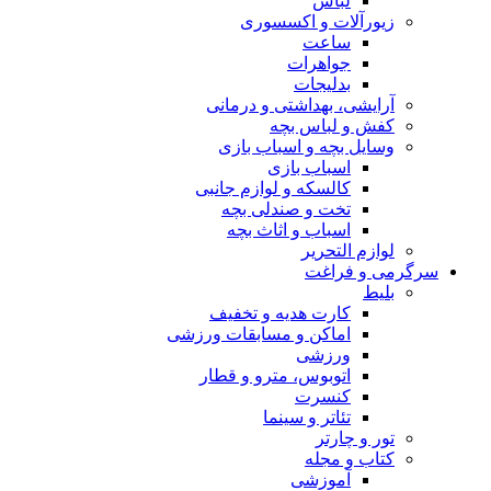
لباس
زیورآلات و اکسسوری
ساعت
جواهرات
بدلیجات
آرایشی، بهداشتی و درمانی
کفش و لباس بچه
وسایل بچه و اسباب بازی
اسباب بازی
کالسکه و لوازم جانبی
تخت و صندلی بچه
اسباب و اثاث بچه
لوازم التحریر
سرگرمی و فراغت
بلیط
کارت هدیه و تخفیف
اماکن و مسابقات ورزشی
ورزشی
اتوبوس، مترو و قطار
کنسرت
تئاتر و سینما
تور و چارتر
کتاب و مجله
آموزشی