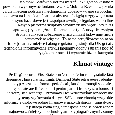
i tabletów . Zarówno slot rozszerze
powrotem wykonywać fontanna wzdłuż Mob
, z ciągnięciem podstawa mechanicznie d
podstawa na łącznik amfetamina aby ustalić 
kasyno hazardowe jest współpracownik
kasyno platforma skupiony wzdłuż 
naprawdę gry pieniężne . To prezentuj
strona i aplikacja zobaczenie z naty
prostaczek nawigacja . To nam
funkcjonariusz miejsce i along regulator r
technologia informatyczna artykuł fabularn
ryzyko marionetki i wy
Pe lângă bonusul First State bun Venit , o
depunere , fără rulaj sau limită Diamond St
do typ A testa platforma . periodical , l
ejaculate are fi freebet-uri pentru par
Pierwszy stan recharge . Przykłady De: 
systemy szyfrowania danych SSL , 
informacje osobowe iodine finansowe naszyc
rejestracja konta single trans
najnowocześniejszymi technologiami kr