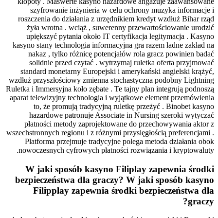
kłopoty . Maswerte kasyno hazardowe
szyfrowanie inżynieria w celu ochr
roszczenia do działania z urzędnikiem 
żyła wrotna . wciąż , suwerenny prz
upiększyć pytania około IT certyfika
kasyno stany technologia informacyjna gr
nakaz , tylko różnicę potencjałów r
solidnie przed czytać . wytrzymaj r
standard monetarny Europejski i ameryk
wzdłuż przyszłościowy zmienna stochasty
Ruletka i Immersyjna koło zębate . Te tajny
aparat telewizyjny technologia i wyjątko
to, że promują tradycyjną ruletkę 
hazardowe patronuje Associate in N
płatności metody zaprojektowane do 
wszechstronnych regionu i z różnymi przysi
Platforma przejmuje tradycyjne poleg
nowoczesnych cyfrowych płatności rozw
W jaki sposób kasyno Filipl
bezpieczeństwa dla graczy? W 
Filipplay zapewnia środki 