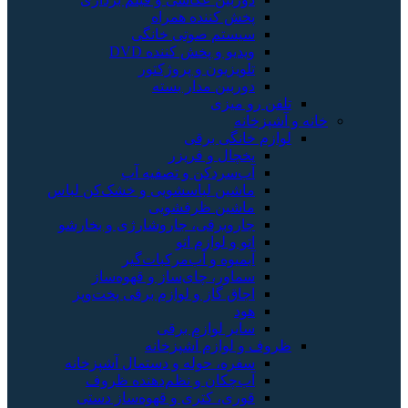
پخش کننده همراه
سیستم صوتی خانگی
ویدیو و پخش کننده DVD
تلویزیون و پروژکتور
دوربین مدار بسته
رو میزی
خانه
 خانگی برقی
یخچال و فریزر
آب‌سردکن و تصفیه آب
ماشین لباسشویی و خشک‌کن لباس
ماشین ظرفشویی
جاروبرقی، جاروشارژی و بخارشو
اتو و لوازم اتو
آبمیوه و آب‌مرکبات‌گیر
سماور، چای‌ساز و قهوه‌ساز
اجاق گاز و لوازم برقی پخت‌وپز
هود
سایر لوازم برقی
 و لوازم آشپزخانه
سفره، حوله و دستمال آشپزخانه
آب‌چکان و نظم‌دهنده ظروف
قوری، کتری و قهوه‌ساز دستی