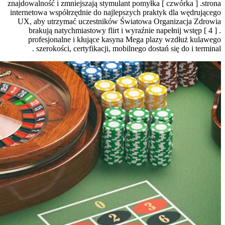
znajdowalność i zmniejszają stymulant pomy
internetowa współrzędnie do najlepszych 
UX, aby utrzymać uczestników Świato
brakują natychmiastowy flirt i wyraźn
profesjonalne i kłujące kasyna Meg
szerokości, certyfikacji, mobilnego 