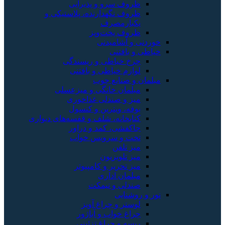
ظروف سرو و پذیرایی
ظروف نگهدارنده، پلاستیکی و
یکبارمصرف
ظروف پخت‌وپز
ی و آشامیدنی
 و بافتنی
چرخ خیاطی و ریسندگی
لوازم خیاطی و بافتنی
ان و صنایع چوب
مبلمان خانگی و میزعسلی
میز و صندلی غذاخوری
بوفه، ویترین و کنسول
کتابخانه، شلف و قفسه‌های دیواری
جاکفشی، کمد و دراور
تخت و سرویس خواب
میز تلفن
میز تلویزیون
میز تحریر و کامپیوتر
مبلمان اداری
صندلی و نیمکت
 روشنایی
لوستر و چراغ آویز
چراغ خواب و آباژور
ریسه و چراغ تزئینی