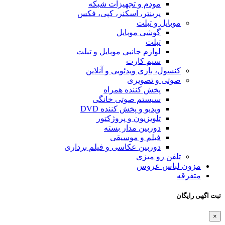
 و تجهیزات شبکه
ر، اسکنر، کپی، فکس
لت
 موبایل
 جانبی موبایل و تبلت
کارت
‌ ویدئویی و آنلاین
ویری
کننده همراه
م صوتی خانگی
و پخش کننده DVD
یون و پروژکتور
ن مدار بسته
 و موسیقی
ن عکاسی و فیلم برداری
زی
س