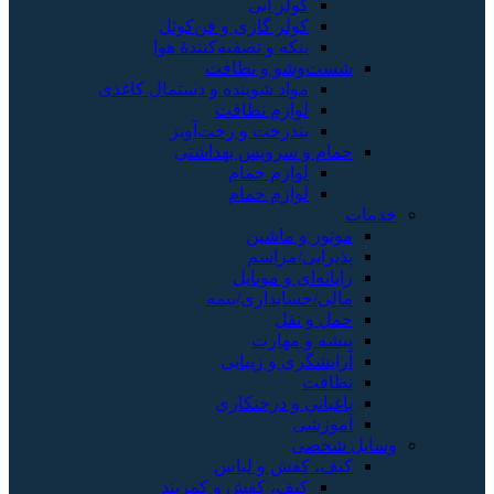
کولر آبی
کولر گازی و فن‌کوئل
پنکه و تصفیه‌کنندهٔ هوا
وشو و نظافت
مواد شوینده و دستمال کاغذی
لوازم نظافت
بندرخت و رخت‌آویز
 و سرویس بهداشتی
لوازم حمام
لوازم حمام
 و ماشین
یی/مراسم
ه‌ای و موبایل
حسابداری/بیمه
و نقل
 و مهارت
گری و زیبایی
ت
نی و درختکاری
شی
صی
 کفش و لباس
کیف، کفش و کمربند