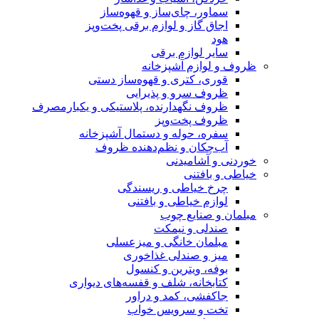
، چای‌ساز و قهوه‌ساز
گاز و لوازم برقی پخت‌وپز
لوازم برقی
زم آشپزخانه
، کتری و قهوه‌ساز دستی
 سرو و پذیرایی
 نگهدارنده، پلاستیکی و یکبارمصرف
 پخت‌وپز
 حوله و دستمال آشپزخانه
کان و نظم‌دهنده ظروف
شامیدنی
فتنی
خیاطی و ریسندگی
 خیاطی و بافتنی
نایع چوب
ی و نیمکت
ان خانگی و میزعسلی
و صندلی غذاخوری
 ویترین و کنسول
انه، شلف و قفسه‌های دیواری
شی، کمد و دراور
و سرویس خواب