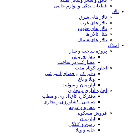
 وسایل نقلیه
 و لوازم جانبی
شرق
غرب
جنوب
شمال
ت و ساز
فروش
کت در ساخت
ه مدت
 کار و فضای آموزشی
 باغ
مان و سوئیت
 و تجاری
ار، اتاق اداری و مطب
ی، کشاورزی و تجاری
 و غرفه
ونی
مان
 و کلنگی
و ویلا