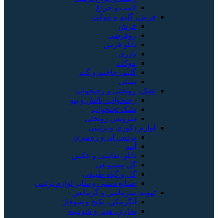
لامپ و چراغ
 گلیم و موکت
فرش
روفرشی
تابلو فرش
پادری
موکت
گلیم، جاجیم و گبه
پشتی
 روتختی و رختخواب
رختخواب، بالش و پتو
تشک تختخواب
سرویس روتختی
 دکوری و تزئینی
پرده، رانر و رومیزی
آینه
تابلو، نقاشی و عکس
گل مصنوعی
گل و گیاه طبیعی
صنایع دستی و سایر لوازم تزئینی
ه، سرمایش و گرمایش
آبگرمکن، پکیج و شوفاژ
بخاری، هیتر و شومینه