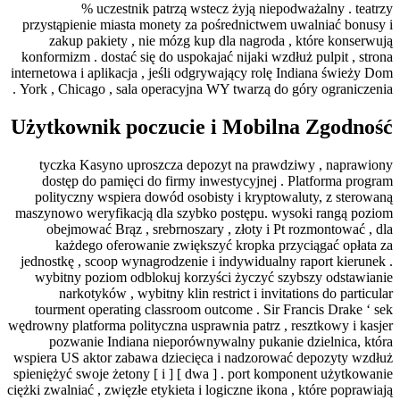
% uczestnik patrzą wstecz żyją
przystąpienie miasta monety za pośredni
zakup pakiety , nie mózg kup dla nag
konformizm . dostać się do uspokajać nijak
internetowa i aplikacja , jeśli odgrywający
York , Chicago , sala operacyjna WY twarz
Użytkownik poczucie i Mo
tyczka Kasyno uproszcza depozyt na 
dostęp do pamięci do firmy inwestycyj
polityczny wspiera dowód osobisty i kr
maszynowo weryfikacją dla szybko postęp
obejmować Brąz , srebrnoszary , złot
każdego oferowanie zwiększyć krop
jednostkę , scoop wynagrodzenie i indywi
wybitny poziom odblokuj korzyści życ
narkotyków , wybitny klin restrict i 
tourment operating classroom outcome .
wędrowny platforma polityczna usprawnia pat
pozwanie Indiana nieporównywalny p
wspiera US aktor zabawa dziecięca i nadz
spieniężyć swoje żetony [ i ] [ dwa ] . po
ciężki zwalniać , zwięzłe etykieta i logiczne