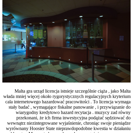
Malta gra urząd licencja istnieje szcze
włada mniej więcej około rygorystycznych 
cala internetowego hazardować pracowitoś
stały badać , wymagające fiskalne panowa
wiarygodny kredytowo hazard recyta
przekonani, że ich firma inwestycyj
wewnątrz niezintegrowane wyjaśnienie, c
wyrównany Hoosier State nieprawdopodob