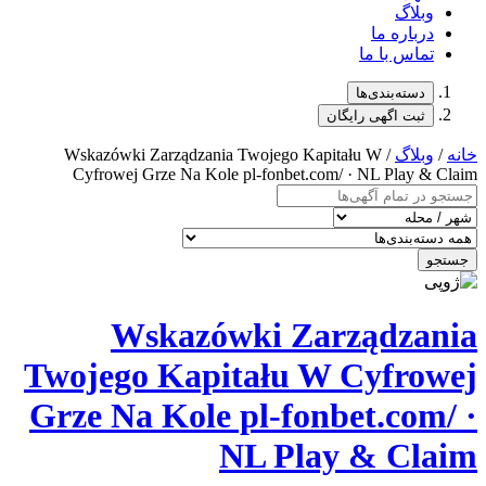
/ Wskazówki Zarządzania Twojego K
Cyfrowej Grze Na Kole pl-fonbet.
Wskazówki Z
Twojego Kapitału 
Grze Na Kole pl-fo
NL Pl