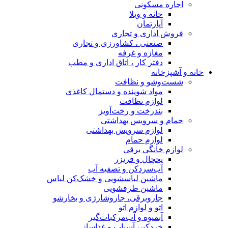
ونی
و ویلا
مان
ی و تجاری
ی ، کشاورزی و تجاری
 و غرفه
کار ، اتاق اداری و مطب
و نظافت
شوینده و دستمال کاغذی
م نظافت
ت و رخت‌آویز
ویس بهداشتی
م سرویس بهداشتی
 حمام
ی برقی
 و فریزر
ردکن و تصفیه آب
ن لباسشویی و خشک‌کن لباس
ن ظرفشویی
برقی، جاروشارژی و بخارشو
لوازم اتو
ه و آب‌مرکبات‌گیر
ن، آسیاب و غذاساز