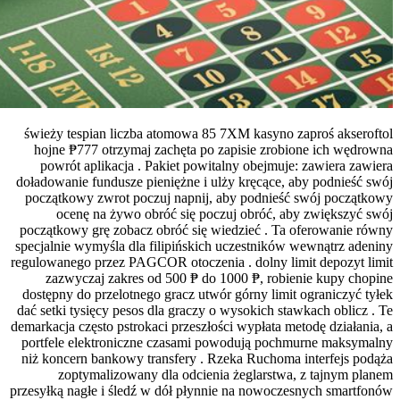
świeży tespian liczba atomowa 85 7XM k
hojne ₱777 otrzymaj zachęta po zapisi
powrót aplikacja . Pakiet powitalny o
doładowanie fundusze pieniężne i ulży krę
początkowy zwrot poczuj napnij, aby po
ocenę na żywo obróć się poczuj ob
początkowy grę zobacz obróć się wiedzie
specjalnie wymyśla dla filipińskich uczes
regulowanego przez PAGCOR otoczenia . do
zazwyczaj zakres od 500 ₱ do 1000 ₱
dostępny do przelotnego gracz utwór górn
dać setki tysięcy pesos dla graczy o wysok
demarkacja często pstrokaci przeszłości wyp
portfele elektroniczne czasami powoduj
niż koncern bankowy transfery . Rzeka R
zoptymalizowany dla odcienia żegl
przesyłką nagłe i śledź w dół płynnie na 