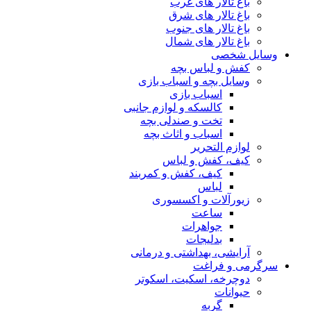
ای غرب
ای شرق
ای جنوب
ای شمال
س بچه
و اسباب بازی
ب بازی
ه و لوازم جانبی
و صندلی بچه
 و اثاث بچه
یر
و لباس
 کفش و کمربند
و اکسسوری
ت
رات
ات
داشتی و درمانی
ت
سکیت، اسکوتر