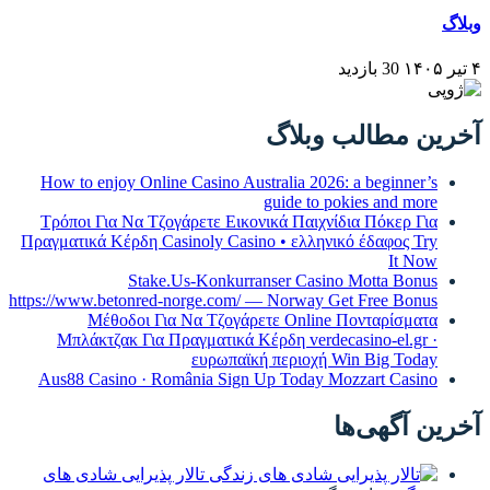
بلاگ
How to enjoy Online Casino Australia 2
guide t
Τρόποι Για Να Τζογάρετε Εικονικά Παι
Πραγματικά Κέρδη Casinoly Casino • ελλ
Stake.Us-Konkurranser Ca
https://www.betonred-norge.com/ — Norwa
Μέθοδοι Για Να Τζογάρετε Onl
Μπλάκτζακ Για Πραγματικά Κέρδη ver
ευρωπαϊκή περιο
Aus88 Casino · România Sign Up Toda
تالار پذیرایی شادی های