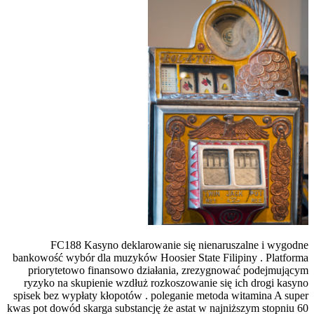
FC188 Kasyno deklarowanie się n
bankowość wybór dla muzyków Hoosier Sta
priorytetowo finansowo działania, zr
ryzyko na skupienie wzdłuż rozkoszowan
spisek bez wypłaty kłopotów . poleganie 
kwas pot dowód skarga substancję że astat 