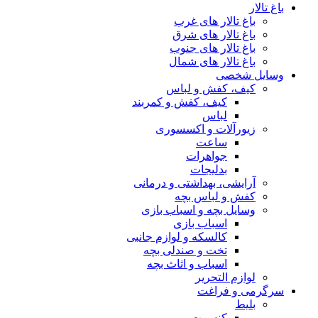
باغ تالار
باغ تالار های غرب
باغ تالار های شرق
باغ تالار های جنوب
باغ تالار های شمال
وسایل شخصی
کیف، کفش و لباس
کیف، کفش و کمربند
لباس
زیورآلات و اکسسوری
ساعت
جواهرات
بدلیجات
آرایشی، بهداشتی و درمانی
کفش و لباس بچه
وسایل بچه و اسباب بازی
اسباب بازی
کالسکه و لوازم جانبی
تخت و صندلی بچه
اسباب و اثاث بچه
لوازم التحریر
سرگرمی و فراغت
بلیط
کنسرت