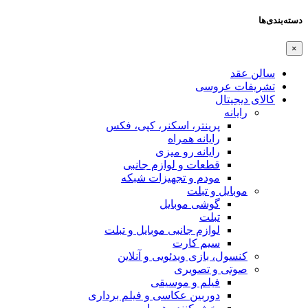
دسته‌بندی‌ها
×
سالن عقد
تشریفات عروسی
کالای دیجیتال
رایانه
پرینتر، اسکنر، کپی، فکس
رایانه همراه
رایانه رو میزی
قطعات و لوازم جانبی
مودم و تجهیزات شبکه
موبایل و تبلت
گوشی موبایل
تبلت
لوازم جانبی موبایل و تبلت
سیم کارت
کنسول، بازی‌ ویدئویی و آنلاین
صوتی و تصویری
فیلم و موسیقی
دوربین عکاسی و فیلم برداری