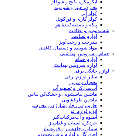
آبگرمکن، پکیج و شوفاژ
بخاری، هیتر و شومینه
کولر آبی
کولر گازی و فن‌کوئل
پنکه و تصفیه‌کنندهٔ هوا
شست‌وشو و نظافت
لوازم نظافت
بندرخت و رخت‌آویز
مواد شوینده و دستمال کاغذی
حمام و سرویس بهداشتی
لوازم حمام
لوازم سرویس بهداشتی
لوازم خانگی برقی
سایر لوازم برقی
یخچال و فریزر
آب‌سردکن و تصفیه آب
ماشین لباسشویی و خشک‌کن لباس
ماشین ظرفشویی
جاروبرقی، جاروشارژی و بخارشو
اتو و لوازم اتو
آبمیوه و آب‌مرکبات‌گیر
خردکن، آسیاب و غذاساز
سماور، چای‌ساز و قهوه‌ساز
اجاق گاز و لوازم برقی پخت‌وپز