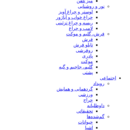
میز تلفن
نور و روشنایی
لوستر و چراغ آویز
چراغ خواب و آباژور
ریسه و چراغ تزئینی
لامپ و چراغ
فرش، گلیم و موکت
فرش
تابلو فرش
روفرشی
پادری
موکت
گلیم، جاجیم و گبه
پشتی
اجتماعی
رویداد
گردهمایی و همایش
ورزشی
حراج
داوطلبانه
تحقیقاتی
گم‌شده‌ها
حیوانات
اشیا