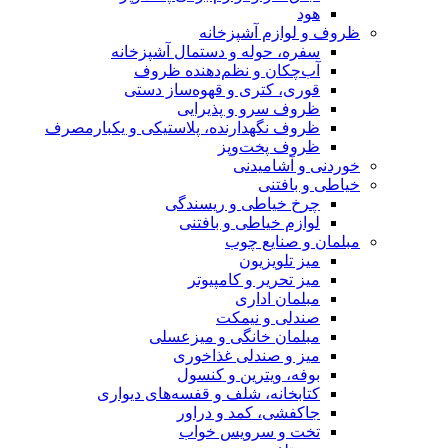
هود
ظروف و لوازم آشپزخانه
سفره، حوله و دستمال آشپزخانه
آب‌چکان و نظم‌دهنده ظروف
قوری، کتری و قهوه‌ساز دستی
ظروف سرو و پذیرایی
ظروف نگهدارنده، پلاستیکی و یکبارمصرف
ظروف پخت‌وپز
خوردنی و آشامیدنی
خیاطی و بافتنی
چرخ خیاطی و ریسندگی
لوازم خیاطی و بافتنی
مبلمان و صنایع چوب
میز تلویزیون
میز تحریر و کامپیوتر
مبلمان اداری
صندلی و نیمکت
مبلمان خانگی و میزعسلی
میز و صندلی غذاخوری
بوفه، ویترین و کنسول
کتابخانه، شلف و قفسه‌های دیواری
جاکفشی، کمد و دراور
تخت و سرویس خواب