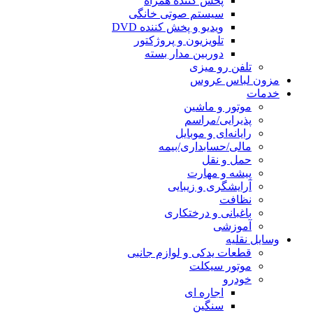
پخش کننده همراه
سیستم صوتی خانگی
ویدیو و پخش کننده DVD
تلویزیون و پروژکتور
دوربین مدار بسته
تلفن رو میزی
مزون لباس عروس
خدمات
موتور و ماشین
پذیرایی/مراسم
رایانه‌ای و موبایل
مالی/حسابداری/بیمه
حمل و نقل
پیشه و مهارت
آرایشگری و زیبایی
نظافت
باغبانی و درختکاری
آموزشی
وسایل نقلیه
قطعات یدکی و لوازم جانبی
موتور سیکلت
خودرو
اجاره ای
سنگین