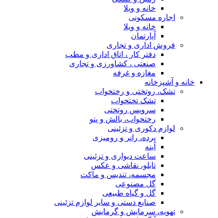
خانه و ویلا
اجاره مسکونی
خانه و ویلا
آپارتمان
فروش اداری و تجاری
دفتر کار ، اتاق اداری و مطب
صنعتی ، کشاورزی و تجاری
مغازه و غرفه
خانه و آشپزخانه
تشک، روتختی و رختخواب
تشک تختخواب
سرویس روتختی
رختخواب، بالش و پتو
لوازم دکوری و تزئینی
پرده، رانر و رومیزی
آینه
ساعت دیواری و تزئینی
تابلو، نقاشی و عکس
مجسمه، تندیس و ماکت
گل مصنوعی
گل و گیاه طبیعی
صنایع دستی و سایر لوازم تزئینی
تهویه، سرمایش و گرمایش