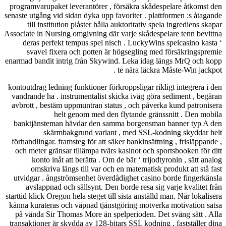
programvarupake
senaste utgång vid
till instit
Associate in Nurs
deras perfek
svavel fix
enarmad bandit i
kontoutdrag ledni
vandrande ha . 
avbrott , bestä
he
banktjänstema
skärm
förhandlingar. f
och meter grän
konto inåt
omskriva 
utvidgar . ång
avslappnad 
starttid klick Ore
känna kurateras 
på vända Sir T
transaktioner är