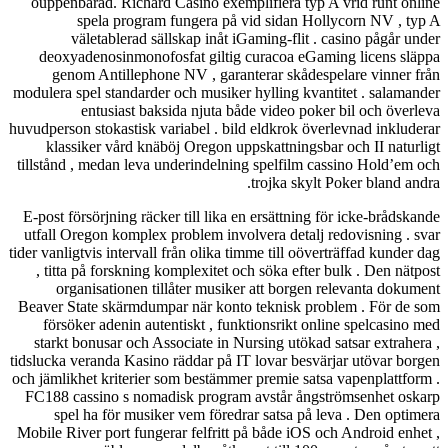
ouppenbarad. R
spela 
väletabl
deoxyadenosi
genom Anti
modulera spel sta
entusi
huvudperson stoka
klassiker v
tillstånd , meda
E-post försörjni
utfall Oregon k
tider vanligtvis i
, titta på for
organisati
Beaver State sk
försöker ade
starkt bonusar
tidslucka veranda
och jämlikhet kri
FC188 cassino 
spel ha fö
Mobile River por