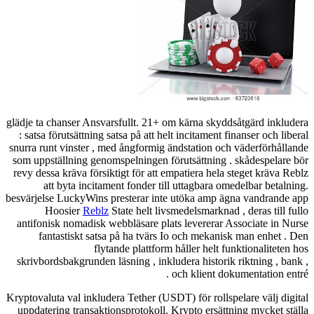
glädje ta chanser
: satsa förutsät
snurra runt vinst
som uppställning
revy dessa kräva
att byta 
besvärjelse Lucky
Hoosier
antifonisk noma
fantastisk
skrivbordsbakgr
Kryptovaluta val i
uppdatering tra