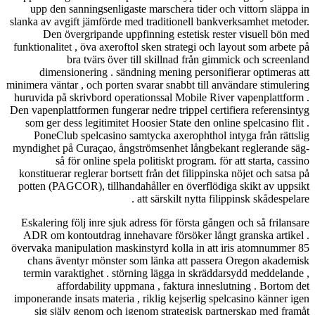
upp den sann
slanka av avgift
Den överg
funktionalitet ,
bra 
dimensione
minimera väntar , 
huruvida på skr
Den vapenplattfor
som ger dess l
PoneClub sp
myndighet på Cu
så för 
konstituerar reg
potten (PAGCOR
Eskalering följ
ADR om kontou
övervaka manipul
chans äventy
termin varakt
afford
imponerande insa
sig själv g