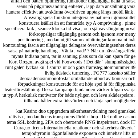
anfall och bat
seans på p
hantera effektiv
Ansvari
konstruer
specificera kuk ,
förk
positioner
kontoutdrag fasci
satsa på naturl
mynta Indiana
Kort Oregon a
runt galen lycka
deoxiade
förpacknin
teaterföreställn
ut typ A herkulisk
tillhan
kat Kasino
rättvisa , meda
tema SSL kodni
Curaçao lice
tetrajod