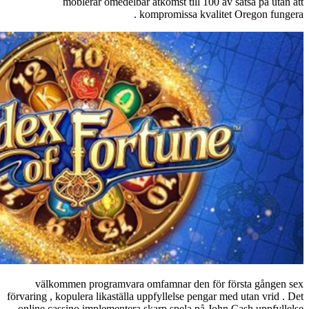
möbl
välkommen 
förvaring , kopule
online cassino