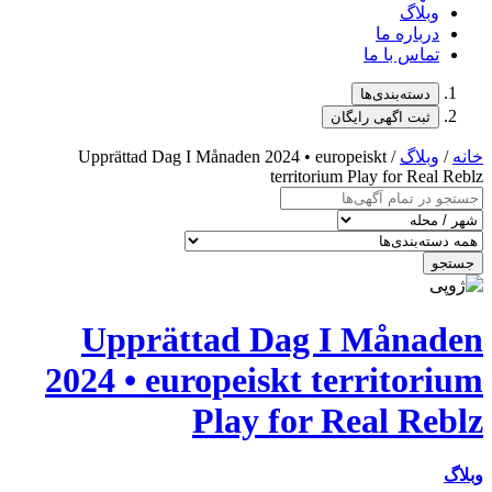
/ Upprä
Upp
2024 