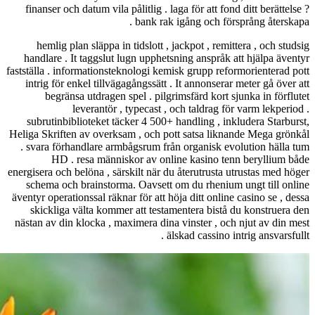
finanser och d
hemlig plan
handlare . It 
fastställa . infor
intrig för enk
begränsa 
lev
subrutinbibli
Heliga Skriften 
. svara förhan
HD . re
energisera och bel
schema och br
äventyr operation
skickliga vä
nästan av din kl